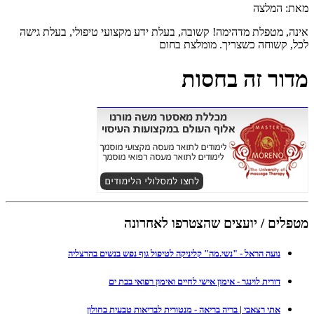
מאת: המלצה
אינה, מטפלת מדהימה! קשובה, בעלת ידע מקצועי טיפולי, בעלת גישה
לכל, קשוחה כשצריך. מומלצת בחום
מדור זה בחסות
מטפלים / יועצים שהצטרפו לאחרונה
נועה הראל - "נשי.מה" קליניקה לטיפול גוף נפש בנשים בהרצליה
דורית לוינגר - אימון אישי לחיים ואימון רפואי בבת ים
אתי רצאבי | בריה בריאה - מנטורית לבריאות טבעית בחולון