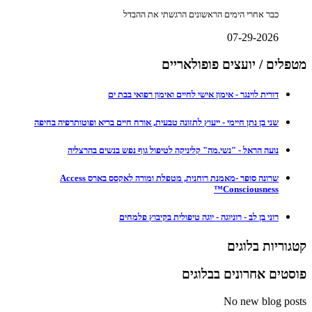
כבר אחרי הימים הראשונים הרגשתי את ההבדל
07-29-2026
מטפלים / יועצים פופולאריים
דורית לוינגר - אימון אישי לחיים ואימון רפואי בבת ים
שני בן נתן חיימי - ייעוץ לתזונה טבעית, אורח חיים בריא ופוטותרפיה בחיפה
נועה הראל - "נשי.מה" קליניקה לטיפול גוף נפש בנשים בהרצליה
שרונה סופר -מאמנת רוחנית, מטפלת ומורה לאקסס בארס Access
Consciousness™
רוני בן לב - רוניוגה - יוגה טיפולית בקיבוץ פלמחים
קטגוריות בלוגים
פוסטים אחרונים בבלוגים
No new blog posts