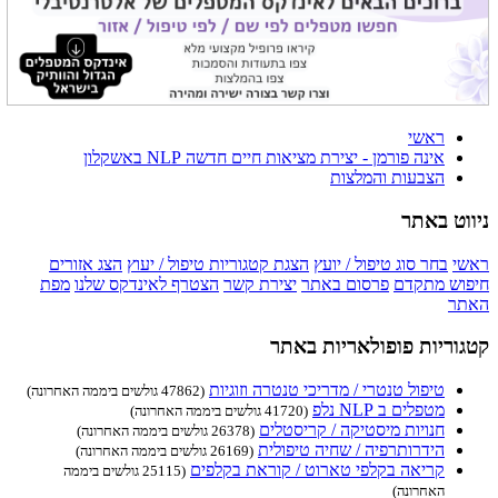
ראשי
אינה פורמן - יצירת מציאות חיים חדשה NLP באשקלון
הצבעות והמלצות
ניווט באתר
ראשי
בחר סוג טיפול / יועץ
הצגת קטגוריות טיפול / יעוץ
הצג אזורים
חיפוש מתקדם
פרסום באתר
יצירת קשר
הצטרף לאינדקס שלנו
מפת
האתר
קטגוריות פופולאריות באתר
טיפול טנטרי / מדריכי טנטרה וזוגיות
(47862 גולשים ביממה האחרונה)
מטפלים ב NLP נלפ
(41720 גולשים ביממה האחרונה)
חנויות מיסטיקה / קריסטלים
(26378 גולשים ביממה האחרונה)
הידרותרפיה / שחיה טיפולית
(26169 גולשים ביממה האחרונה)
קריאה בקלפי טארוט / קוראת בקלפים
(25115 גולשים ביממה
האחרונה)