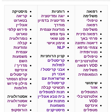
רפואה
רוחניות
מיסטיקה
משלימה
יוגה ומדיטציה
קריאה
טיפולי
מדיטציה בדמיון
בטארוט
רפואה
מודרך
אונליין
משלימה
מודעות עצמית
פירוש קלפי
רפואה סינית
גוף ונפש
טארוט
פרחי באך
פנג שואי
נומרולוגיה
דיאטה ותזונה
אימון אישי
קבלה
צמחי מרפא
NLP
ומודעות
נטורופתיה
עצמית
קניון
הרוחניות
טיפולים
משמעות
קריסטלים
אלטרנטיביים
השם
למזלות
VOD רפואה
מדריך /
אבני קריסטל /
משלימה
אינדקס
אבני חן
הומאופתיה
קריסטלים
שרשראות עם
עולם הנסתר
שימושי
קריסטלים
מילון פירוש
אזור
תכשיטי קבלה
חלומות
המטפלים
חנות למטפלים
אלטרנטיבלי
בית טבע אונליין
אסטרולוגיה
VOD
מתנות עם
אסטרולוגיה
אינדקס
משמעות
יומית
מטפלים
מיסטיקנים
הורוסקופ