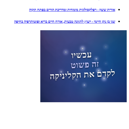
אורית ששון - רפלקסולוגית מומחית ומדריכת הורים בפתח תקוה
שני בן נתן חיימי - ייעוץ לתזונה טבעית, אורח חיים בריא ופוטותרפיה בחיפה