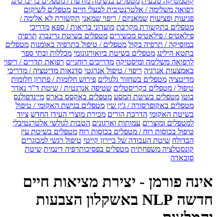
קוסמטיקה טבעית
מטפלים בנשימה מודעת / מטפלים בריברסינג
רפואה משלימה / אלטרנטיבית לבעלי חיים
מטפלים לשיקום
פגיעות ופציעות
שמאניזם / ריפוי שמאני
תקשורת לא אלימה /
מטפלים בתקשורת מקרבת
מועדוני בריאות / ספא
מדריכי
פילאטיס / פילאטיס מכשירים
מטפלים בשיטת גרינברג
תרפיה
במוסיקה / תרפיה בקול
מטפלים / טיפול בתרפיה באומנות
מטפלים
בתטא הילינג
מטפלים בשיטת ביואורגונומי
מכללות ובתי ספר
לרפואה משלימה ומיסטיקה
מדריכים רוחניים
רפואת תדרים / ריפוי
באמצעות אנרגיה
ריפוי / טיפול אנרגטי
סדנאות מדיטציה / מדריכי
מדיטציה
מטפלים בשחזור גלגולים
פירוש חלומות / פתרון חלומות
טיפול / מטפלים בקריסטלים
שטיפה אנרגטית / שיטת ד"ר נאדר
בוטו
מטפלים בשיטת המסע
מטפלים באקסס בארס
מיינדפולנס
מטפלים באקופרסורה / ג'ין שין
מטפלים בגישת האקומי / טיפול
בשיטת האקומי
הדרכת הורים
מכירת מוצרי העידן החדש
ציוד
למטפלים ומוצרים
עמותות וארגונים
הטבות לגולשי אלטרנטיבלי
טיפול בכוסות רוח / מטפלים בכוסות רוח
מטפלים בשיטת עין
הבדולח
שיטת העבודה של ביירון קייטי
טיפול רגשי למבוגרים
קונסטלציה משפחתית
מטפלים בפסיכותרפיה דינמית
שיטת
סובאדה
אינה פורמן - יצירת מציאות חיים
חדשה NLP באשקלון הצבעות