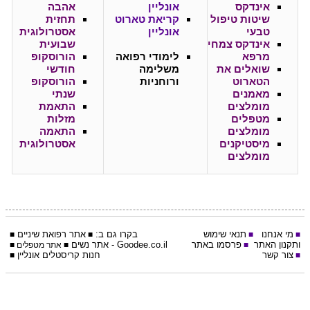
אינדקס
אונליין
אהבה
שיטות טיפול
קריאת טארוט
תחזית
טבעי
אונליין
אסטרולוגית
אינדקס צמחי
שבועית
מרפא
לימודי רפואה
הורוסקופ
שואלים את
משלימה
חודשי
הטארוט
ורוחניות
הורוסקופ
מאמנים
שנתי
מומלצים
התאמת
מטפלים
מזלות
מומלצים
התאמה
מיסטיקנים
אסטרולוגית
מומלצים
מי אנחנו
תנאי שימוש
בקרו גם ב:
אתר
רפואת שיניים
■
■
■
■
ותקנון האתר
פרסמו באתר
Goodee.co.il
- אתר
נשים
■
■
אתר מטפלים
■
צור קשר
חנות קריסטלים אונליין
■
■