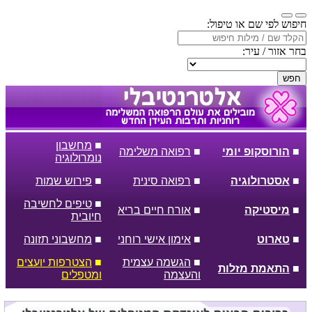
חיפוש לפי שם או טיפול:
בחר אזור / עיר:
חפש
■
מחשבון
■
הורוסקופ יומי
■
רפואה משלימה
נומרולוגיה
■
אסטרולוגיה
■
רפואה סינית
■
פירוש שמות
■
טיפים לחשיבה
■
מיסטיקה
■
אורח חיים בריא
חיובית
■
טארוט
■
אימון אישי רוחני
■
מחשבוני תזונה
■
הגשמה עצמית
■
הצטרפות יועצים
■
התאמת מזלות
והעצמה
ומטפלים