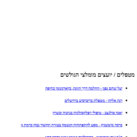
מטפלים / יועצים מומלצי הגולשים
יעל שחם גפני - החלמה דרך תזונה, ביוארגונומי בחיפה
רנה אליהו - מטפלת בריברסינג בירושלים
יאנה סולנצב - טיפולי רפלקסולוגיה בנתניה ובשרון
ברכה מיטשניק - מסע להתפתחות הנשמה בעזרת תקשור גבוה ברמת גן