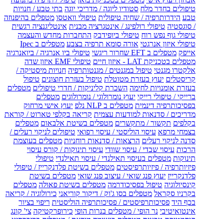
טיפולים בחדר מלח
סטודיו ליוגה / מדריכי יוגה
בתי טבע / חנויות
טבע
הידרותרפיה / שחיה טיפולית
טיפולי וואטסו
מטפלים בהיפנוזה
/ סוגסטיה
טיפולי רולפינג / אינטגרציה מבנית
אינטליגנציה רגשית
טיפולי גוף נפש רוח
טיפולי ביופידבק
התחברות מחדש והעצמה
טיפולי איזון אנרגטי
אורה סומא תרפיה בצבע
מטפלים ב Ipec
אייפק
מטפלים ב EFT שחרור ריגשי
טיפולי ביו אנרגיה / ביואנרגיה
מטפלים בטכניקת LAT - איזון חיים
טיפולי EMF איזון שדה
אלקטרו מגנטי
טיפול במגנטים / מגנטותרפיה
חנויות מיסטיקה /
קריסטלים
יעוץ בעזרת מטוטלת
טיפול בעזרת חוצונים
טיפול
בעזרת אומנויות לחימה
השכרת קליניקות / חדרי טיפולים
מטפלים
ברייקי / טיפולי רייקי
יעוץ נומרולוגי / נומרולוגים
מטפלים
בפסיכותרפיה דינמית
מטפלים ב NLP נלפ
יעוץ אישי מרחוק
מדריכים / סדנאות למודעות עצמית
קריאה בקלפי טארוט / קוראת
בקלפים
תקשור / מתקשרים
מטפלים בשיטת אלבאום
מטפלים
בצמחי מרפא
עיסוי הוליסטי / עיסוי רפואי
טיפולים לניקוי רעלים /
סדנה לניקוי רעלים
הרצאות / סדנאות רוחניות
מטפלים בעוצמת
הרכות
עיסוי שבדי / עיסוי שוודי
עיסוי תינוקות / קורס עיסוי
תינוקות
מטפלים בעיסוי תאילנדי / עיסוי תאילנדי
טיפולי
פיזיותרפיה / פיזיותרפיסטים
מטפלים בשיטת פלדנקרייז / טיפולי
פלדנקרייז
יעוץ פנג שואי / עיצוב פנג שואי
מטפלים בשיטת
קינסיולוגיה
טיפול בפסיכודרמה
מטפלים בשיטת פאולה
מטפלים
בקרניו סקראל
מטפלים בסו ג'וק / דיקור קוריאני
כירולוגיה / קריאה
בכף היד
פסיכותרפיסטים / פסיכותרפיה הוליסטית
ריפוי בציור
אינטואיטיבי
נר הופי / מטפלים בנרות הופי
כירופרקטיקה
צי' קונג