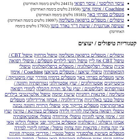
עיסוי הוליסטי / עיסוי רפואי
(24415 גולשים ביממה האחרונה)
Coaching / אימון אישי
(21959 גולשים ביממה האחרונה)
מטפלים בפרחי באך
(19183 גולשים ביממה האחרונה)
טיפולים / מטפלים ברפואה משלימה
(19097 גולשים ביממה האחרונה)
שטיפה אנרגטית / שיטת ד"ר נאדר בוטו
(17932 גולשים ביממה
האחרונה)
קטגוריות טיפולים / יעוצים
טיפולים / מטפלים ברפואה משלימה
טיפול מרחוק
טיפול CBT /
טיפול CBT און ליין
טיפול רגשי לילדים
מטפלים / טיפולי רפואה
סינית
טיפולי רפלקסולוגיה / מטפלים ברפלקסולוגיה
טיפולי
הומאופתיה
טיפולי שיאצו / מטפלים בשיאצו
Coaching / אימון
אישי
מטפלים בפרחי באך
מטפלים בדמיון מודרך
יעוץ מיסטיקה /
מיסטיקנים
אסטרולוגים / יעוץ אסטרולוגי
נטורופתיה ותזונה /
נטורופתים
קבליסטים / יעוץ על פי תורת הקבלה
לימודי רפואה
משלימה / סדנאות רוחניות
שיטת ימימה
טיפול אלטרנטיבי בילדים
טיפול טבעי באלרגיות
אירידיולוגיה / אבחון אירידיולוגי
מטפלים
בארומתרפיה
מטפלים בדיקור סיני
טיפולי הרזייה ותזונה נכונה
טיפולי רפואה משלימה להריון ולידה
מטפלים בטווינא / טווינה
יעוץ
זוגי / אימון אישי לזוגיות
טיפולי איורוודה
טיפולי אוסטיאופתיה
אבחון גרפולוגי / גרפולוגיה
מטפלים בדיקור יפני
טיפולי הילינג
טאי
צ'י
יוגה צחוק / סדנאות יוגה צחוק
טיפול / אבחון ליקויי למידה
מטפלים בשיטת אלכסנדר
טיפול טנטרי / מדריכי טנטרה וזוגיות
אבחון ויעוץ אישי
מטפלים בטכניקת בואן
טיפול / תרפיה בתנועה