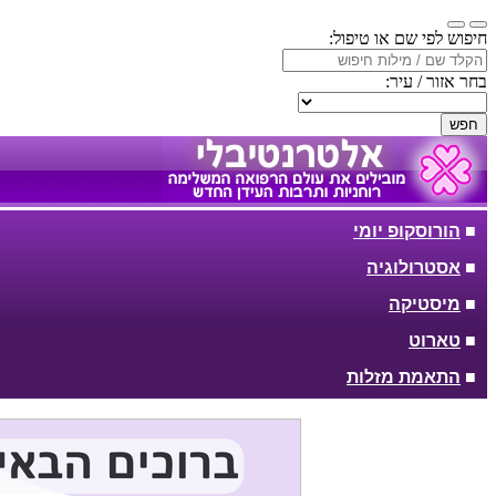
חיפוש לפי שם או טיפול:
בחר אזור / עיר:
חפש
■
הורוסקופ יומי
■
אסטרולוגיה
■
מיסטיקה
■
טארוט
■
התאמת מזלות