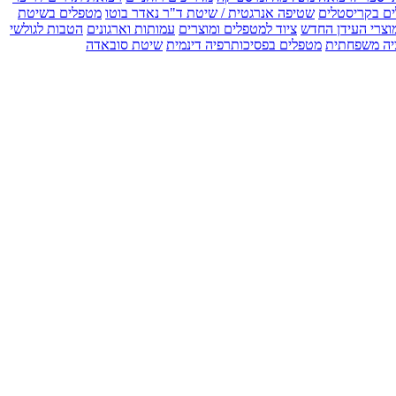
ים בקריסטלים
שטיפה אנרגטית / שיטת ד"ר נאדר בוטו
מטפלים בשיטת
וצרי העידן החדש
ציוד למטפלים ומוצרים
עמותות וארגונים
הטבות לגולשי
יה משפחתית
מטפלים בפסיכותרפיה דינמית
שיטת סובאדה