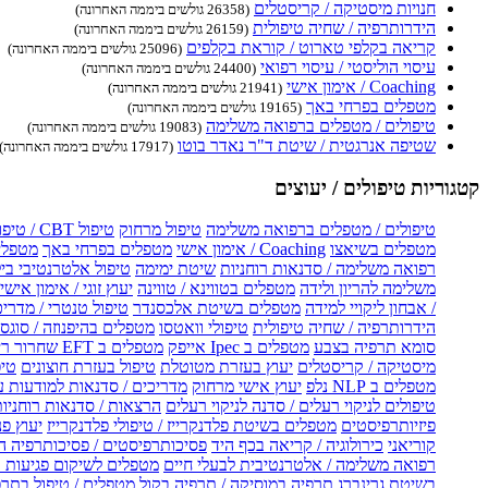
חנויות מיסטיקה / קריסטלים
(26358 גולשים ביממה האחרונה)
הידרותרפיה / שחיה טיפולית
(26159 גולשים ביממה האחרונה)
קריאה בקלפי טארוט / קוראת בקלפים
(25096 גולשים ביממה האחרונה)
עיסוי הוליסטי / עיסוי רפואי
(24400 גולשים ביממה האחרונה)
Coaching / אימון אישי
(21941 גולשים ביממה האחרונה)
מטפלים בפרחי באך
(19165 גולשים ביממה האחרונה)
טיפולים / מטפלים ברפואה משלימה
(19083 גולשים ביממה האחרונה)
שטיפה אנרגטית / שיטת ד"ר נאדר בוטו
(17917 גולשים ביממה האחרונה)
קטגוריות טיפולים / יעוצים
טיפולים / מטפלים ברפואה משלימה
טיפול מרחוק
טיפול CBT / טיפול CBT און ליין
מטפלים בשיאצו
Coaching / אימון אישי
מטפלים בפרחי באך
מטפלים
רפואה משלימה / סדנאות רוחניות
שיטת ימימה
טיפול אלטרנטיבי בי
משלימה להריון ולידה
מטפלים בטווינא / טווינה
יעוץ זוגי / אימון אישי 
/ אבחון ליקויי למידה
מטפלים בשיטת אלכסנדר
טיפול טנטרי / מדריכ
הידרותרפיה / שחיה טיפולית
טיפולי וואטסו
מטפלים בהיפנוזה / סוגס
סומא תרפיה בצבע
מטפלים ב Ipec אייפק
מטפלים ב EFT שחרור ריגשי
מיסטיקה / קריסטלים
יעוץ בעזרת מטוטלת
טיפול בעזרת חוצונים
טיפ
מטפלים ב NLP נלפ
יעוץ אישי מרחוק
מדריכים / סדנאות למודעות 
טיפולים לניקוי רעלים / סדנה לניקוי רעלים
הרצאות / סדנאות רוחניו
פיזיותרפיסטים
מטפלים בשיטת פלדנקרייז / טיפולי פלדנקרייז
יעוץ פנ
קוריאני
כירולוגיה / קריאה בכף היד
פסיכותרפיסטים / פסיכותרפיה ה
רפואה משלימה / אלטרנטיבית לבעלי חיים
מטפלים לשיקום פגיעות ו
בשיטת גרינברג
תרפיה במוסיקה / תרפיה בקול
מטפלים / טיפול בתרפ