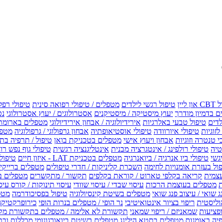
טיפול רגשי לילדים
מטפלים / טיפולי רפואה סינית
טיפולי רפל
 בדמיון מודרך
יעוץ מיסטיקה / מיסטיקנים
אסטרולוגים / יעוץ אסטרולוגי
נט
לדים
טיפול טבעי באלרגיות
אירידיולוגיה / אבחון אירידיולוגי
מטפלים בארומת
לזוגיות
טיפולי איורוודה
טיפולי אוסטיאופתיה
אבחון גרפולוגי / גרפולוגיה
מטפל
י טנטרה וזוגיות
אבחון ויעוץ אישי
מטפלים בטכניקת בואן
טיפול / תרפיה בת
טיה
טיפולי רולפינג / אינטגרציה מבנית
אינטליגנציה רגשית
טיפולי גוף נפש רו
טיפולי ביו אנרגיה / ביואנרגיה
מטפלים בטכניקת LAT - איזון חיים
טיפולי EMF איזון שדה אלקטר
ול בעזרת אומנויות לחימה
השכרת קליניקות / חדרי טיפולים
מטפלים ברייקי /
עצמית
קריאה בקלפי טארוט / קוראת בקלפים
תקשור / מתקשרים
מטפלים ב
ת
מטפלים בעוצמת הרכות
עיסוי שבדי / עיסוי שוודי
עיסוי תינוקות / קורס עיס
ג שואי / עיצוב פנג שואי
מטפלים בשיטת קינסיולוגיה
טיפול בפסיכודרמה
מטפ
וליסטית
ריפוי בציור אינטואיטיבי
נר הופי / מטפלים בנרות הופי
כירופרקטיקה
פציעות
שמאניזם / ריפוי שמאני
תקשורת לא אלימה / מטפלים בתקשורת מק
יה באומנות
מטפלים בתטא הילינג
מטפלים בשיטת ביואורגונומי
מכללות ובת