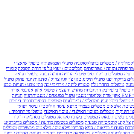
קסולוגיה / מטפלים ברפלקסולוגיה
טיפולי הומאופתיה
טיפולי שיאצו /
ורופתיה ותזונה / נטורופתים
קבליסטים / יעוץ על פי תורת הקבלה
לימודי
רפיה
מטפלים בדיקור סיני
טיפולי הרזייה ותזונה נכונה
טיפולי רפואה
ים בדיקור יפני
טיפולי הילינג
טאי צ'י
יוגה צחוק / סדנאות יוגה צחוק
טיפול
נועה
טיפולים בחדר מלח
סטודיו ליוגה / מדריכי יוגה
בתי טבע / חנויות טבע
ח
טיפולי ביופידבק
התחברות מחדש והעצמה
טיפולי איזון אנרגטי
אורה
ו מגנטי
טיפול במגנטים / מגנטותרפיה
חנויות
 טיפולי רייקי
יעוץ נומרולוגי / נומרולוגים
מטפלים בפסיכותרפיה דינמית
שיטת אלבאום
מטפלים בצמחי מרפא
עיסוי הוליסטי / עיסוי רפואי
וי תינוקות
מטפלים בעיסוי תאילנדי / עיסוי תאילנדי
טיפולי פיזיותרפיה /
לים בשיטת פאולה
מטפלים בקרניו סקראל
מטפלים בסו ג'וק / דיקור
צי' קונג
קוסמטיקה טבעית
מטפלים בנשימה מודעת / מטפלים בריברסינג
רבת
מועדוני בריאות / ספא
מדריכי פילאטיס / פילאטיס מכשירים
מטפלים
י ספר לרפואה משלימה ומיסטיקה
מדריכים רוחניים
רפואת תדרים / ריפוי