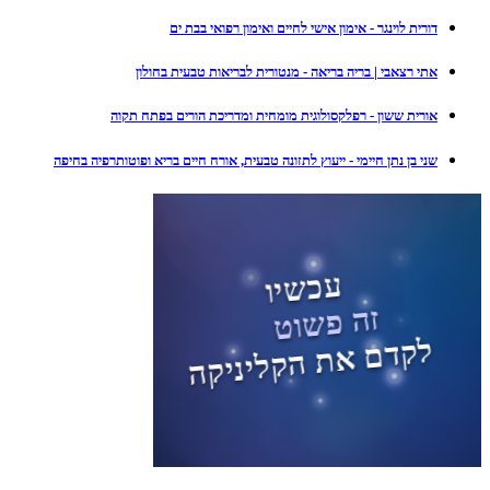
דורית לוינגר - אימון אישי לחיים ואימון רפואי בבת ים
אתי רצאבי | בריה בריאה - מנטורית לבריאות טבעית בחולון
אורית ששון - רפלקסולוגית מומחית ומדריכת הורים בפתח תקוה
שני בן נתן חיימי - ייעוץ לתזונה טבעית, אורח חיים בריא ופוטותרפיה בחיפה