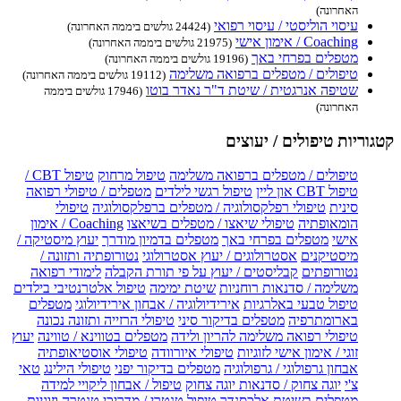
האחרונה)
עיסוי הוליסטי / עיסוי רפואי
(24424 גולשים ביממה האחרונה)
Coaching / אימון אישי
(21975 גולשים ביממה האחרונה)
מטפלים בפרחי באך
(19196 גולשים ביממה האחרונה)
טיפולים / מטפלים ברפואה משלימה
(19112 גולשים ביממה האחרונה)
שטיפה אנרגטית / שיטת ד"ר נאדר בוטו
(17946 גולשים ביממה
האחרונה)
קטגוריות טיפולים / יעוצים
טיפולים / מטפלים ברפואה משלימה
טיפול מרחוק
טיפול CBT /
טיפול CBT און ליין
טיפול רגשי לילדים
מטפלים / טיפולי רפואה
סינית
טיפולי רפלקסולוגיה / מטפלים ברפלקסולוגיה
טיפולי
הומאופתיה
טיפולי שיאצו / מטפלים בשיאצו
Coaching / אימון
אישי
מטפלים בפרחי באך
מטפלים בדמיון מודרך
יעוץ מיסטיקה /
מיסטיקנים
אסטרולוגים / יעוץ אסטרולוגי
נטורופתיה ותזונה /
נטורופתים
קבליסטים / יעוץ על פי תורת הקבלה
לימודי רפואה
משלימה / סדנאות רוחניות
שיטת ימימה
טיפול אלטרנטיבי בילדים
טיפול טבעי באלרגיות
אירידיולוגיה / אבחון אירידיולוגי
מטפלים
בארומתרפיה
מטפלים בדיקור סיני
טיפולי הרזייה ותזונה נכונה
טיפולי רפואה משלימה להריון ולידה
מטפלים בטווינא / טווינה
יעוץ
זוגי / אימון אישי לזוגיות
טיפולי איורוודה
טיפולי אוסטיאופתיה
אבחון גרפולוגי / גרפולוגיה
מטפלים בדיקור יפני
טיפולי הילינג
טאי
צ'י
יוגה צחוק / סדנאות יוגה צחוק
טיפול / אבחון ליקויי למידה
מטפלים בשיטת אלכסנדר
טיפול טנטרי / מדריכי טנטרה וזוגיות