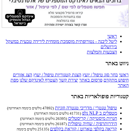
ראשי
ליטל ליבנה - נטורופתית מוסמכת מומחית לירידה טבעית במשקל
בירושלים
הצבעות והמלצות
ניווט באתר
ראשי
בחר סוג טיפול / יועץ
הצגת קטגוריות טיפול / יעוץ
הצג אזורים
חיפוש מתקדם
פרסום באתר
יצירת קשר
הצטרף לאינדקס שלנו
מפת
האתר
קטגוריות פופולאריות באתר
טיפול טנטרי / מדריכי טנטרה וזוגיות
(47892 גולשים ביממה האחרונה)
מטפלים ב NLP נלפ
(41731 גולשים ביממה האחרונה)
חנויות מיסטיקה / קריסטלים
(26395 גולשים ביממה האחרונה)
הידרותרפיה / שחיה טיפולית
(26187 גולשים ביממה האחרונה)
קריאה בקלפי טארוט / קוראת בקלפים
(25135 גולשים ביממה