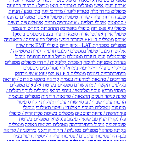
אבחון ויעוץ אישי
מטפלים בטכניקת בואן
טיפול / תרפיה בתנועה
טיפולים בחדר מלח
סטודיו ליוגה / מדריכי יוגה
בתי טבע / חנויות
טבע
הידרותרפיה / שחיה טיפולית
טיפולי וואטסו
מטפלים בהיפנוזה
/ סוגסטיה
טיפולי רולפינג / אינטגרציה מבנית
אינטליגנציה רגשית
טיפולי גוף נפש רוח
טיפולי ביופידבק
התחברות מחדש והעצמה
טיפולי איזון אנרגטי
אורה סומא תרפיה בצבע
מטפלים ב Ipec
אייפק
מטפלים ב EFT שחרור ריגשי
טיפולי ביו אנרגיה / ביואנרגיה
מטפלים בטכניקת LAT - איזון חיים
טיפולי EMF איזון שדה
אלקטרו מגנטי
טיפול במגנטים / מגנטותרפיה
חנויות מיסטיקה /
קריסטלים
יעוץ בעזרת מטוטלת
טיפול בעזרת חוצונים
טיפול
בעזרת אומנויות לחימה
השכרת קליניקות / חדרי טיפולים
מטפלים
ברייקי / טיפולי רייקי
יעוץ נומרולוגי / נומרולוגים
מטפלים
בפסיכותרפיה דינמית
מטפלים ב NLP נלפ
יעוץ אישי מרחוק
מדריכים / סדנאות למודעות עצמית
קריאה בקלפי טארוט / קוראת
בקלפים
תקשור / מתקשרים
מטפלים בשיטת אלבאום
מטפלים
בצמחי מרפא
עיסוי הוליסטי / עיסוי רפואי
טיפולים לניקוי רעלים /
סדנה לניקוי רעלים
הרצאות / סדנאות רוחניות
מטפלים בעוצמת
הרכות
עיסוי שבדי / עיסוי שוודי
עיסוי תינוקות / קורס עיסוי
תינוקות
מטפלים בעיסוי תאילנדי / עיסוי תאילנדי
טיפולי
פיזיותרפיה / פיזיותרפיסטים
מטפלים בשיטת פלדנקרייז / טיפולי
פלדנקרייז
יעוץ פנג שואי / עיצוב פנג שואי
מטפלים בשיטת
קינסיולוגיה
טיפול בפסיכודרמה
מטפלים בשיטת פאולה
מטפלים
בקרניו סקראל
מטפלים בסו ג'וק / דיקור קוריאני
כירולוגיה / קריאה
בכף היד
פסיכותרפיסטים / פסיכותרפיה הוליסטית
ריפוי בציור