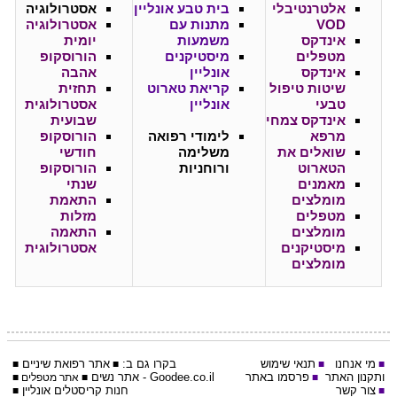
אלטרנטיבלי
בית טבע אונליין
אסטרולוגיה
VOD
מתנות עם
אסטרולוגיה
אינדקס
משמעות
יומית
מטפלים
מיסטיקנים
הורוסקופ
אינדקס
אונליין
אהבה
שיטות טיפול
קריאת טארוט
תחזית
טבעי
אונליין
אסטרולוגית
אינדקס צמחי
שבועית
מרפא
לימודי רפואה
הורוסקופ
שואלים את
משלימה
חודשי
הטארוט
ורוחניות
הורוסקופ
מאמנים
שנתי
מומלצים
התאמת
מטפלים
מזלות
מומלצים
התאמה
מיסטיקנים
אסטרולוגית
מומלצים
מי אנחנו
תנאי שימוש
בקרו גם ב:
אתר
רפואת שיניים
■
■
■
■
ותקנון האתר
פרסמו באתר
Goodee.co.il
- אתר
נשים
■
■
אתר מטפלים
■
צור קשר
חנות קריסטלים אונליין
■
■