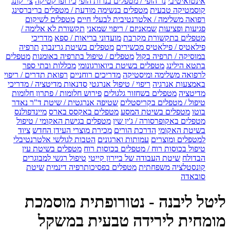
אינטואיטיבי
נר הופי / מטפלים בנרות הופי
כירופרקטיקה
צי' קונג
קוסמטיקה טבעית
מטפלים בנשימה מודעת / מטפלים בריברסינג
רפואה משלימה / אלטרנטיבית לבעלי חיים
מטפלים לשיקום
פגיעות ופציעות
שמאניזם / ריפוי שמאני
תקשורת לא אלימה /
מטפלים בתקשורת מקרבת
מועדוני בריאות / ספא
מדריכי
פילאטיס / פילאטיס מכשירים
מטפלים בשיטת גרינברג
תרפיה
במוסיקה / תרפיה בקול
מטפלים / טיפול בתרפיה באומנות
מטפלים
בתטא הילינג
מטפלים בשיטת ביואורגונומי
מכללות ובתי ספר
לרפואה משלימה ומיסטיקה
מדריכים רוחניים
רפואת תדרים / ריפוי
באמצעות אנרגיה
ריפוי / טיפול אנרגטי
סדנאות מדיטציה / מדריכי
מדיטציה
מטפלים בשחזור גלגולים
פירוש חלומות / פתרון חלומות
טיפול / מטפלים בקריסטלים
שטיפה אנרגטית / שיטת ד"ר נאדר
בוטו
מטפלים בשיטת המסע
מטפלים באקסס בארס
מיינדפולנס
מטפלים באקופרסורה / ג'ין שין
מטפלים בגישת האקומי / טיפול
בשיטת האקומי
הדרכת הורים
מכירת מוצרי העידן החדש
ציוד
למטפלים ומוצרים
עמותות וארגונים
הטבות לגולשי אלטרנטיבלי
טיפול בכוסות רוח / מטפלים בכוסות רוח
מטפלים בשיטת עין
הבדולח
שיטת העבודה של ביירון קייטי
טיפול רגשי למבוגרים
קונסטלציה משפחתית
מטפלים בפסיכותרפיה דינמית
שיטת
סובאדה
ליטל ליבנה - נטורופתית מוסמכת
מומחית לירידה טבעית במשקל