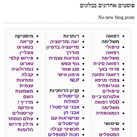
פוסטים אחרונים בבלוגים
No new blog posts
רפואה
רוחניות
מיסטיקה
משלימה
יוגה ומדיטציה
קריאה
טיפולי
מדיטציה בדמיון
בטארוט
רפואה
מודרך
אונליין
משלימה
מודעות עצמית
פירוש קלפי
רפואה סינית
גוף ונפש
טארוט
פרחי באך
פנג שואי
נומרולוגיה
דיאטה ותזונה
אימון אישי
קבלה
צמחי מרפא
NLP
ומודעות
נטורופתיה
עצמית
קניון
הרוחניות
טיפולים
משמעות
קריסטלים
אלטרנטיביים
השם
למזלות
VOD רפואה
מדריך /
אבני קריסטל /
משלימה
אינדקס
אבני חן
הומאופתיה
קריסטלים
שרשראות עם
עולם הנסתר
שימושי
קריסטלים
מילון פירוש
אזור
תכשיטי קבלה
חלומות
המטפלים
חנות למטפלים