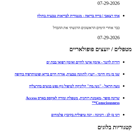
07-29-2026
אתי רצאבי | בריה בריאה - מנטורית לבריאות טבעית בחולון
כבר אחרי הימים הראשונים הרגשתי את ההבדל
07-29-2026
מטפלים / יועצים פופולאריים
דורית לוינגר - אימון אישי לחיים ואימון רפואי בבת ים
שני בן נתן חיימי - ייעוץ לתזונה טבעית, אורח חיים בריא ופוטותרפיה בחיפה
נועה הראל - "נשי.מה" קליניקה לטיפול גוף נפש בנשים בהרצליה
שרונה סופר -מאמנת רוחנית, מטפלת ומורה לאקסס בארס Access
Consciousness™
רוני בן לב - רוניוגה - יוגה טיפולית בקיבוץ פלמחים
קטגוריות בלוגים