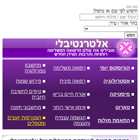
חיפוש לפי שם או טיפול:
בחר אזור / עיר:
חפש
■
מחשבון
■
הורוסקופ יומי
■
רפואה משלימה
נומרולוגיה
■
אסטרולוגיה
■
רפואה סינית
■
פירוש שמות
■
טיפים לחשיבה
■
מיסטיקה
■
אורח חיים בריא
חיובית
■
טארוט
■
אימון אישי רוחני
■
מחשבוני תזונה
■
הגשמה עצמית
■
הצטרפות יועצים
■
התאמת מזלות
והעצמה
ומטפלים