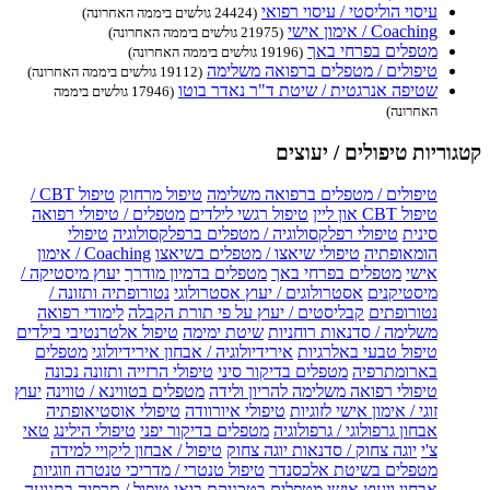
עיסוי הוליסטי / עיסוי רפואי
(24424 גולשים ביממה האחרונה)
Coaching / אימון אישי
(21975 גולשים ביממה האחרונה)
מטפלים בפרחי באך
(19196 גולשים ביממה האחרונה)
טיפולים / מטפלים ברפואה משלימה
(19112 גולשים ביממה האחרונה)
שטיפה אנרגטית / שיטת ד"ר נאדר בוטו
(17946 גולשים ביממה
האחרונה)
קטגוריות טיפולים / יעוצים
טיפולים / מטפלים ברפואה משלימה
טיפול מרחוק
טיפול CBT /
טיפול CBT און ליין
טיפול רגשי לילדים
מטפלים / טיפולי רפואה
סינית
טיפולי רפלקסולוגיה / מטפלים ברפלקסולוגיה
טיפולי
הומאופתיה
טיפולי שיאצו / מטפלים בשיאצו
Coaching / אימון
אישי
מטפלים בפרחי באך
מטפלים בדמיון מודרך
יעוץ מיסטיקה /
מיסטיקנים
אסטרולוגים / יעוץ אסטרולוגי
נטורופתיה ותזונה /
נטורופתים
קבליסטים / יעוץ על פי תורת הקבלה
לימודי רפואה
משלימה / סדנאות רוחניות
שיטת ימימה
טיפול אלטרנטיבי בילדים
טיפול טבעי באלרגיות
אירידיולוגיה / אבחון אירידיולוגי
מטפלים
בארומתרפיה
מטפלים בדיקור סיני
טיפולי הרזייה ותזונה נכונה
טיפולי רפואה משלימה להריון ולידה
מטפלים בטווינא / טווינה
יעוץ
זוגי / אימון אישי לזוגיות
טיפולי איורוודה
טיפולי אוסטיאופתיה
אבחון גרפולוגי / גרפולוגיה
מטפלים בדיקור יפני
טיפולי הילינג
טאי
צ'י
יוגה צחוק / סדנאות יוגה צחוק
טיפול / אבחון ליקויי למידה
מטפלים בשיטת אלכסנדר
טיפול טנטרי / מדריכי טנטרה וזוגיות
אבחון ויעוץ אישי
מטפלים בטכניקת בואן
טיפול / תרפיה בתנועה