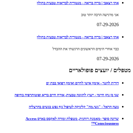
אתי רצאבי | בריה בריאה - מנטורית לבריאות טבעית בחולון
אני מרגישה הרבה יותר טוב
07-29-2026
אתי רצאבי | בריה בריאה - מנטורית לבריאות טבעית בחולון
כבר אחרי הימים הראשונים הרגשתי את ההבדל
07-29-2026
מטפלים / יועצים פופולאריים
דורית לוינגר - אימון אישי לחיים ואימון רפואי בבת ים
שני בן נתן חיימי - ייעוץ לתזונה טבעית, אורח חיים בריא ופוטותרפיה בחיפה
נועה הראל - "נשי.מה" קליניקה לטיפול גוף נפש בנשים בהרצליה
שרונה סופר -מאמנת רוחנית, מטפלת ומורה לאקסס בארס Access
Consciousness™