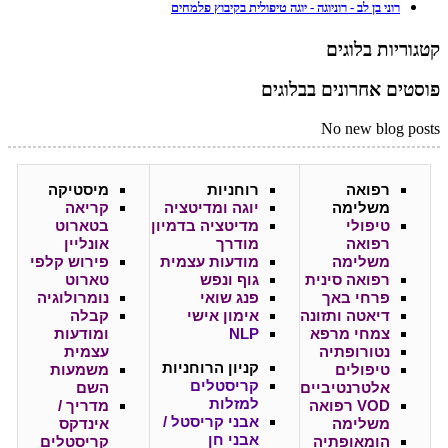
רוני בן לב - רוניוגה - יוגה טיפולית בקיבוץ פלמחים
קטגוריות בלוגים
פוסטים אחרונים בבלוגים
No new blog posts
רפואה
רוחניות
מיסטיקה
משלימה
יוגה ומדיטציה
קריאה
טיפולי
מדיטציה בדמיון
בטארוט
רפואה
מודרך
אונליין
משלימה
מודעות עצמית
פירוש קלפי
רפואה סינית
גוף ונפש
טארוט
פרחי באך
פנג שואי
נומרולוגיה
דיאטה ותזונה
אימון אישי
קבלה
צמחי מרפא
NLP
ומודעות
נטורופתיה
עצמית
קניון
הרוחניות
טיפולים
משמעות
קריסטלים
אלטרנטיביים
השם
למזלות
VOD רפואה
מדריך /
אבני קריסטל /
משלימה
אינדקס
אבני חן
הומאופתיה
קריסטלים