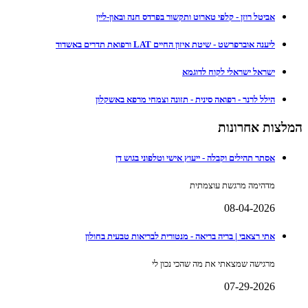
אביטל רוזן - קלפי טארוט ותקשור בפרדס חנה ובאון-ליין
ליענה אוברפרשט - שיטת איזון החיים LAT ורפואת תדרים באשדוד
ישראל ישראלי לקוח לדוגמא
הילל לרנר - רפואה סינית - תזונה וצמחי מרפא באשקלון
המלצות אחרונות
אסתר תהילים וקבלה - ייעוץ אישי וטלפוני בגוש דן
מדהימה מרגשת עוצמתית
08-04-2026
אתי רצאבי | בריה בריאה - מנטורית לבריאות טבעית בחולון
מרגישה שמצאתי את מה שהכי נכון לי
07-29-2026