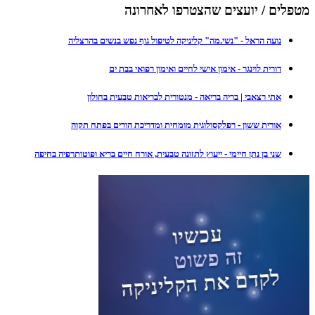
מטפלים / יועצים שהצטרפו לאחרונה
נועה הראל - "נשי.מה" קליניקה לטיפול גוף נפש בנשים בהרצליה
דורית לוינגר - אימון אישי לחיים ואימון רפואי בבת ים
אתי רצאבי | בריה בריאה - מנטורית לבריאות טבעית בחולון
אורית ששון - רפלקסולוגית מומחית ומדריכת הורים בפתח תקוה
שני בן נתן חיימי - ייעוץ לתזונה טבעית, אורח חיים בריא ופוטותרפיה בחיפה