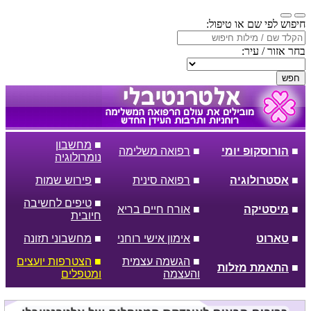
חיפוש לפי שם או טיפול:
בחר אזור / עיר:
חפש
■
מחשבון
■
הורוסקופ יומי
■
רפואה משלימה
נומרולוגיה
■
אסטרולוגיה
■
רפואה סינית
■
פירוש שמות
■
טיפים לחשיבה
■
מיסטיקה
■
אורח חיים בריא
חיובית
■
טארוט
■
אימון אישי רוחני
■
מחשבוני תזונה
■
הגשמה עצמית
■
הצטרפות יועצים
■
התאמת מזלות
והעצמה
ומטפלים