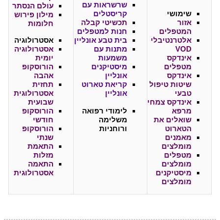
שרשראות עם
עולם הנסתר
שימושי
קריסטלים
מילון פירוש
אזור
תכשיטי קבלה
חלומות
המטפלים
חנות למטפלים
אלטרנטיבלי
בית טבע אונליין
אסטרולוגיה
VOD
מתנות עם
אסטרולוגיה
אינדקס
משמעות
יומית
מטפלים
מיסטיקנים
הורוסקופ
אינדקס
אונליין
אהבה
שיטות טיפול
קריאת טארוט
תחזית
טבעי
אונליין
אסטרולוגית
אינדקס צמחי
שבועית
מרפא
לימודי רפואה
הורוסקופ
שואלים את
משלימה
חודשי
הטארוט
ורוחניות
הורוסקופ
מאמנים
שנתי
מומלצים
התאמת
מטפלים
מזלות
מומלצים
התאמה
מיסטיקנים
אסטרולוגית
מומלצים