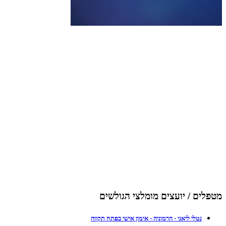
מטפלים / יועצים מומלצי הגולשים
נטלי ליאני - הרמוניה - אימון אישי בפתח תקווה