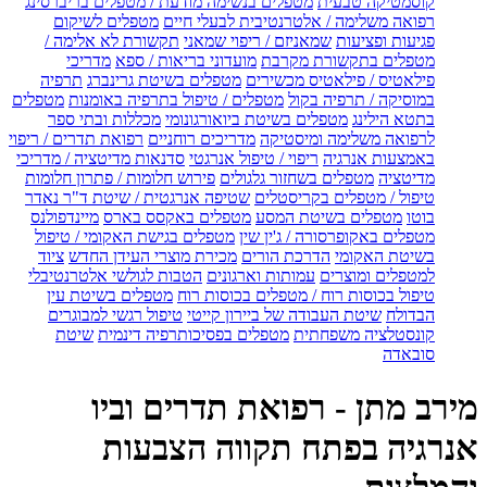
קוסמטיקה טבעית
מטפלים בנשימה מודעת / מטפלים בריברסינג
רפואה משלימה / אלטרנטיבית לבעלי חיים
מטפלים לשיקום
פגיעות ופציעות
שמאניזם / ריפוי שמאני
תקשורת לא אלימה /
מטפלים בתקשורת מקרבת
מועדוני בריאות / ספא
מדריכי
פילאטיס / פילאטיס מכשירים
מטפלים בשיטת גרינברג
תרפיה
במוסיקה / תרפיה בקול
מטפלים / טיפול בתרפיה באומנות
מטפלים
בתטא הילינג
מטפלים בשיטת ביואורגונומי
מכללות ובתי ספר
לרפואה משלימה ומיסטיקה
מדריכים רוחניים
רפואת תדרים / ריפוי
באמצעות אנרגיה
ריפוי / טיפול אנרגטי
סדנאות מדיטציה / מדריכי
מדיטציה
מטפלים בשחזור גלגולים
פירוש חלומות / פתרון חלומות
טיפול / מטפלים בקריסטלים
שטיפה אנרגטית / שיטת ד"ר נאדר
בוטו
מטפלים בשיטת המסע
מטפלים באקסס בארס
מיינדפולנס
מטפלים באקופרסורה / ג'ין שין
מטפלים בגישת האקומי / טיפול
בשיטת האקומי
הדרכת הורים
מכירת מוצרי העידן החדש
ציוד
למטפלים ומוצרים
עמותות וארגונים
הטבות לגולשי אלטרנטיבלי
טיפול בכוסות רוח / מטפלים בכוסות רוח
מטפלים בשיטת עין
הבדולח
שיטת העבודה של ביירון קייטי
טיפול רגשי למבוגרים
קונסטלציה משפחתית
מטפלים בפסיכותרפיה דינמית
שיטת
סובאדה
מירב מתן - רפואת תדרים וביו
אנרגיה בפתח תקווה הצבעות