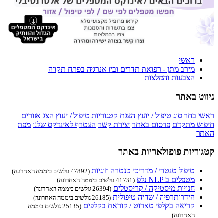
ראשי
מירב מתן - רפואת תדרים וביו אנרגיה בפתח תקווה
הצבעות והמלצות
ניווט באתר
ראשי
בחר סוג טיפול / יועץ
הצגת קטגוריות טיפול / יעוץ
הצג אזורים
חיפוש מתקדם
פרסום באתר
יצירת קשר
הצטרף לאינדקס שלנו
מפת
האתר
קטגוריות פופולאריות באתר
טיפול טנטרי / מדריכי טנטרה וזוגיות
(47892 גולשים ביממה האחרונה)
מטפלים ב NLP נלפ
(41731 גולשים ביממה האחרונה)
חנויות מיסטיקה / קריסטלים
(26394 גולשים ביממה האחרונה)
הידרותרפיה / שחיה טיפולית
(26185 גולשים ביממה האחרונה)
קריאה בקלפי טארוט / קוראת בקלפים
(25135 גולשים ביממה
האחרונה)