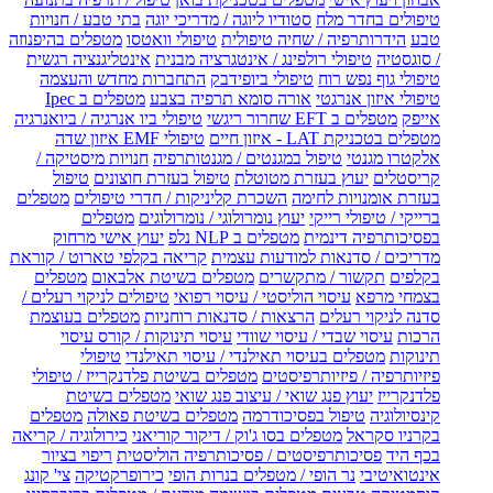
טיפולים בחדר מלח
סטודיו ליוגה / מדריכי יוגה
בתי טבע / חנויות
טבע
הידרותרפיה / שחיה טיפולית
טיפולי וואטסו
מטפלים בהיפנוזה
/ סוגסטיה
טיפולי רולפינג / אינטגרציה מבנית
אינטליגנציה רגשית
טיפולי גוף נפש רוח
טיפולי ביופידבק
התחברות מחדש והעצמה
טיפולי איזון אנרגטי
אורה סומא תרפיה בצבע
מטפלים ב Ipec
אייפק
מטפלים ב EFT שחרור ריגשי
טיפולי ביו אנרגיה / ביואנרגיה
מטפלים בטכניקת LAT - איזון חיים
טיפולי EMF איזון שדה
אלקטרו מגנטי
טיפול במגנטים / מגנטותרפיה
חנויות מיסטיקה /
קריסטלים
יעוץ בעזרת מטוטלת
טיפול בעזרת חוצונים
טיפול
בעזרת אומנויות לחימה
השכרת קליניקות / חדרי טיפולים
מטפלים
ברייקי / טיפולי רייקי
יעוץ נומרולוגי / נומרולוגים
מטפלים
בפסיכותרפיה דינמית
מטפלים ב NLP נלפ
יעוץ אישי מרחוק
מדריכים / סדנאות למודעות עצמית
קריאה בקלפי טארוט / קוראת
בקלפים
תקשור / מתקשרים
מטפלים בשיטת אלבאום
מטפלים
בצמחי מרפא
עיסוי הוליסטי / עיסוי רפואי
טיפולים לניקוי רעלים /
סדנה לניקוי רעלים
הרצאות / סדנאות רוחניות
מטפלים בעוצמת
הרכות
עיסוי שבדי / עיסוי שוודי
עיסוי תינוקות / קורס עיסוי
תינוקות
מטפלים בעיסוי תאילנדי / עיסוי תאילנדי
טיפולי
פיזיותרפיה / פיזיותרפיסטים
מטפלים בשיטת פלדנקרייז / טיפולי
פלדנקרייז
יעוץ פנג שואי / עיצוב פנג שואי
מטפלים בשיטת
קינסיולוגיה
טיפול בפסיכודרמה
מטפלים בשיטת פאולה
מטפלים
בקרניו סקראל
מטפלים בסו ג'וק / דיקור קוריאני
כירולוגיה / קריאה
בכף היד
פסיכותרפיסטים / פסיכותרפיה הוליסטית
ריפוי בציור
אינטואיטיבי
נר הופי / מטפלים בנרות הופי
כירופרקטיקה
צי' קונג