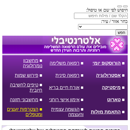
חיפוש לפי שם או טיפול:
בחר אזור / עיר:
חפש
■
מחשבון
■
הורוסקופ יומי
■
רפואה משלימה
נומרולוגיה
■
אסטרולוגיה
■
רפואה סינית
■
פירוש שמות
■
טיפים לחשיבה
■
מיסטיקה
■
אורח חיים בריא
חיובית
■
טארוט
■
אימון אישי רוחני
■
מחשבוני תזונה
■
הגשמה עצמית
■
הצטרפות יועצים
■
התאמת מזלות
והעצמה
ומטפלים