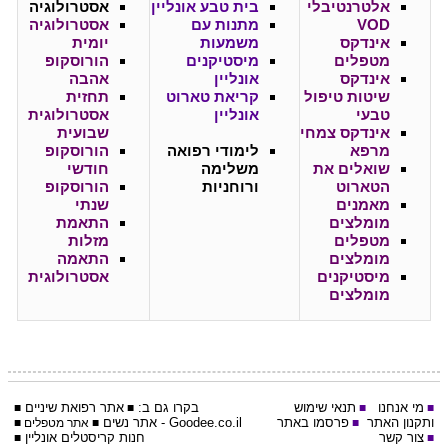
אלטרנטיבלי
בית טבע אונליין
אסטרולוגיה
VOD
מתנות עם
אסטרולוגיה
אינדקס
משמעות
יומית
מטפלים
מיסטיקנים
הורוסקופ
אינדקס
אונליין
אהבה
שיטות טיפול
קריאת טארוט
תחזית
טבעי
אונליין
אסטרולוגית
אינדקס צמחי
שבועית
מרפא
לימודי רפואה
הורוסקופ
שואלים את
משלימה
חודשי
הטארוט
ורוחניות
הורוסקופ
מאמנים
שנתי
מומלצים
התאמת
מטפלים
מזלות
מומלצים
התאמה
מיסטיקנים
אסטרולוגית
מומלצים
מי אנחנו
תנאי שימוש
בקרו גם ב:
אתר
רפואת שיניים
■
■
■
■
ותקנון האתר
פרסמו באתר
Goodee.co.il
- אתר
נשים
■
■
אתר מטפלים
■
צור קשר
חנות קריסטלים אונליין
■
■