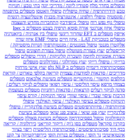
טיפולים בחדר מלח
סטודיו ליוגה / מדריכי יוגה
בתי טבע / חנויות
טבע
הידרותרפיה / שחיה טיפולית
טיפולי וואטסו
מטפלים בהיפנוזה
/ סוגסטיה
טיפולי רולפינג / אינטגרציה מבנית
אינטליגנציה רגשית
טיפולי גוף נפש רוח
טיפולי ביופידבק
התחברות מחדש והעצמה
טיפולי איזון אנרגטי
אורה סומא תרפיה בצבע
מטפלים ב Ipec
אייפק
מטפלים ב EFT שחרור ריגשי
טיפולי ביו אנרגיה / ביואנרגיה
מטפלים בטכניקת LAT - איזון חיים
טיפולי EMF איזון שדה
אלקטרו מגנטי
טיפול במגנטים / מגנטותרפיה
חנויות מיסטיקה /
קריסטלים
יעוץ בעזרת מטוטלת
טיפול בעזרת חוצונים
טיפול
בעזרת אומנויות לחימה
השכרת קליניקות / חדרי טיפולים
מטפלים
ברייקי / טיפולי רייקי
יעוץ נומרולוגי / נומרולוגים
מטפלים
בפסיכותרפיה דינמית
מטפלים ב NLP נלפ
יעוץ אישי מרחוק
מדריכים / סדנאות למודעות עצמית
קריאה בקלפי טארוט / קוראת
בקלפים
תקשור / מתקשרים
מטפלים בשיטת אלבאום
מטפלים
בצמחי מרפא
עיסוי הוליסטי / עיסוי רפואי
טיפולים לניקוי רעלים /
סדנה לניקוי רעלים
הרצאות / סדנאות רוחניות
מטפלים בעוצמת
הרכות
עיסוי שבדי / עיסוי שוודי
עיסוי תינוקות / קורס עיסוי
תינוקות
מטפלים בעיסוי תאילנדי / עיסוי תאילנדי
טיפולי
פיזיותרפיה / פיזיותרפיסטים
מטפלים בשיטת פלדנקרייז / טיפולי
פלדנקרייז
יעוץ פנג שואי / עיצוב פנג שואי
מטפלים בשיטת
קינסיולוגיה
טיפול בפסיכודרמה
מטפלים בשיטת פאולה
מטפלים
בקרניו סקראל
מטפלים בסו ג'וק / דיקור קוריאני
כירולוגיה / קריאה
בכף היד
פסיכותרפיסטים / פסיכותרפיה הוליסטית
ריפוי בציור
אינטואיטיבי
נר הופי / מטפלים בנרות הופי
כירופרקטיקה
צי' קונג