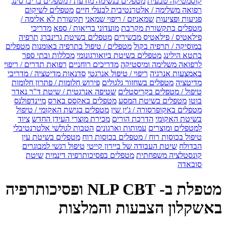
קוסמטיקה טבעית
מטפלים בנשימה מודעת / מטפלים בריברסינג
רפואה משלימה / אלטרנטיבית לבעלי חיים
מטפלים לשיקום
פגיעות ופציעות
שמאניזם / ריפוי שמאני
תקשורת לא אלימה /
מטפלים בתקשורת מקרבת
מועדוני בריאות / ספא
מדריכי
פילאטיס / פילאטיס מכשירים
מטפלים בשיטת גרינברג
תרפיה
במוסיקה / תרפיה בקול
מטפלים / טיפול בתרפיה באומנות
מטפלים
בתטא הילינג
מטפלים בשיטת ביואורגונומי
מכללות ובתי ספר
לרפואה משלימה ומיסטיקה
מדריכים רוחניים
רפואת תדרים / ריפוי
באמצעות אנרגיה
ריפוי / טיפול אנרגטי
סדנאות מדיטציה / מדריכי
מדיטציה
מטפלים בשחזור גלגולים
פירוש חלומות / פתרון חלומות
טיפול / מטפלים בקריסטלים
שטיפה אנרגטית / שיטת ד"ר נאדר
בוטו
מטפלים בשיטת המסע
מטפלים באקסס בארס
מיינדפולנס
מטפלים באקופרסורה / ג'ין שין
מטפלים בגישת האקומי / טיפול
בשיטת האקומי
הדרכת הורים
מכירת מוצרי העידן החדש
ציוד
למטפלים ומוצרים
עמותות וארגונים
הטבות לגולשי אלטרנטיבלי
טיפול בכוסות רוח / מטפלים בכוסות רוח
מטפלים בשיטת עין
הבדולח
שיטת העבודה של ביירון קייטי
טיפול רגשי למבוגרים
קונסטלציה משפחתית
מטפלים בפסיכותרפיה דינמית
שיטת
סובאדה
מטפלת ב- NLP CBT ופסיכותרפיה
באשקלון הצבעות והמלצות