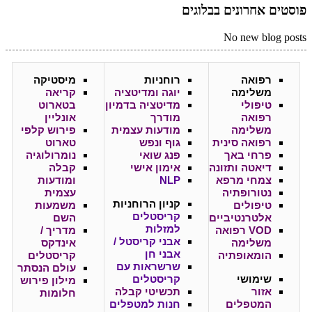
פוסטים אחרונים בבלוגים
No new blog posts
רפואה
רוחניות
מיסטיקה
משלימה
יוגה ומדיטציה
קריאה
טיפולי
מדיטציה בדמיון
בטארוט
רפואה
מודרך
אונליין
משלימה
מודעות עצמית
פירוש קלפי
רפואה סינית
גוף ונפש
טארוט
פרחי באך
פנג שואי
נומרולוגיה
דיאטה ותזונה
אימון אישי
קבלה
צמחי מרפא
NLP
ומודעות
נטורופתיה
עצמית
קניון
הרוחניות
טיפולים
משמעות
קריסטלים
אלטרנטיביים
השם
למזלות
VOD רפואה
מדריך /
אבני קריסטל /
משלימה
אינדקס
אבני חן
הומאופתיה
קריסטלים
שרשראות עם
עולם הנסתר
שימושי
קריסטלים
מילון פירוש
אזור
תכשיטי קבלה
חלומות
המטפלים
חנות למטפלים