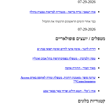
07-29-2026
אתי רצאבי | בריה בריאה - מנטורית לבריאות טבעית בחולון
כבר אחרי הימים הראשונים הרגשתי את ההבדל
07-29-2026
מטפלים / יועצים פופולאריים
דורית לוינגר - אימון אישי לחיים ואימון רפואי בבת ים
טסה זילברברג - מטפלת בפסיכותרפיה בתל אביב ואונליין
מאיר תבורי - החזרת אהבה
שרונה סופר -מאמנת רוחנית, מטפלת ומורה לאקסס בארס Access
Consciousness™
אתי ג'יבלי - תטא הילינג ופרחי באך בבאר שבע
קטגוריות בלוגים