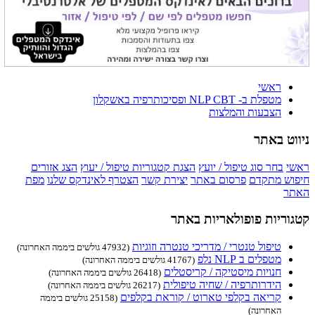
ראשי
מטפלת ב- NLP CBT ופסיכותרפיה באשקלון
הצבעות והמלצות
ניווט באתר
ראשי
בחר סוג טיפול / יועץ
הצגת קטגוריות טיפול / יעוץ
הצג אזורים
חיפוש מתקדם
פרסום באתר
יצירת קשר
הצטרף לאינדקס שלנו
מפת
האתר
קטגוריות פופולאריות באתר
טיפול טנטרי / מדריכי טנטרה וזוגיות
(47932 גולשים ביממה האחרונה)
מטפלים ב NLP נלפ
(41767 גולשים ביממה האחרונה)
חנויות מיסטיקה / קריסטלים
(26418 גולשים ביממה האחרונה)
הידרותרפיה / שחיה טיפולית
(26217 גולשים ביממה האחרונה)
קריאה בקלפי טארוט / קוראת בקלפים
(25158 גולשים ביממה
האחרונה)