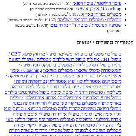
עיסוי הוליסטי / עיסוי רפואי
(24451 גולשים ביממה האחרונה)
Coaching / אימון אישי
(22012 גולשים ביממה האחרונה)
מטפלים בפרחי באך
(19220 גולשים ביממה האחרונה)
טיפולים / מטפלים ברפואה משלימה
(19137 גולשים ביממה האחרונה)
שטיפה אנרגטית / שיטת ד"ר נאדר בוטו
(17978 גולשים ביממה
האחרונה)
קטגוריות טיפולים / יעוצים
טיפולים / מטפלים ברפואה משלימה
טיפול מרחוק
טיפול CBT /
טיפול CBT און ליין
טיפול רגשי לילדים
מטפלים / טיפולי רפואה
סינית
טיפולי רפלקסולוגיה / מטפלים ברפלקסולוגיה
טיפולי
הומאופתיה
טיפולי שיאצו / מטפלים בשיאצו
Coaching / אימון
אישי
מטפלים בפרחי באך
מטפלים בדמיון מודרך
יעוץ מיסטיקה /
מיסטיקנים
אסטרולוגים / יעוץ אסטרולוגי
נטורופתיה ותזונה /
נטורופתים
קבליסטים / יעוץ על פי תורת הקבלה
לימודי רפואה
משלימה / סדנאות רוחניות
שיטת ימימה
טיפול אלטרנטיבי בילדים
טיפול טבעי באלרגיות
אירידיולוגיה / אבחון אירידיולוגי
מטפלים
בארומתרפיה
מטפלים בדיקור סיני
טיפולי הרזייה ותזונה נכונה
טיפולי רפואה משלימה להריון ולידה
מטפלים בטווינא / טווינה
יעוץ
זוגי / אימון אישי לזוגיות
טיפולי איורוודה
טיפולי אוסטיאופתיה
אבחון גרפולוגי / גרפולוגיה
מטפלים בדיקור יפני
טיפולי הילינג
טאי
צ'י
יוגה צחוק / סדנאות יוגה צחוק
טיפול / אבחון ליקויי למידה
מטפלים בשיטת אלכסנדר
טיפול טנטרי / מדריכי טנטרה וזוגיות
אבחון ויעוץ אישי
מטפלים בטכניקת בואן
טיפול / תרפיה בתנועה