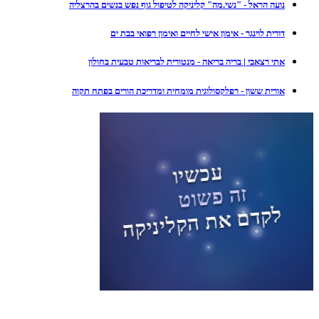
נועה הראל - "נשי.מה" קליניקה לטיפול גוף נפש בנשים בהרצליה
דורית לוינגר - אימון אישי לחיים ואימון רפואי בבת ים
אתי רצאבי | בריה בריאה - מנטורית לבריאות טבעית בחולון
אורית ששון - רפלקסולוגית מומחית ומדריכת הורים בפתח תקוה