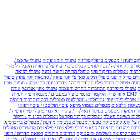
קסולוגיה / מטפלים ברפלקסולוגיה
טיפולי הומאופתיה
טיפולי שיאצו /
ורופתיה ותזונה / נטורופתים
קבליסטים / יעוץ על פי תורת הקבלה
לימודי
רפיה
מטפלים בדיקור סיני
טיפולי הרזייה ותזונה נכונה
טיפולי רפואה
ים בדיקור יפני
טיפולי הילינג
טאי צ'י
יוגה צחוק / סדנאות יוגה צחוק
טיפול
נועה
טיפולים בחדר מלח
סטודיו ליוגה / מדריכי יוגה
בתי טבע / חנויות טבע
ח
טיפולי ביופידבק
התחברות מחדש והעצמה
טיפולי איזון אנרגטי
אורה
ו מגנטי
טיפול במגנטים / מגנטותרפיה
חנויות
 טיפולי רייקי
יעוץ נומרולוגי / נומרולוגים
מטפלים בפסיכותרפיה דינמית
שיטת אלבאום
מטפלים בצמחי מרפא
עיסוי הוליסטי / עיסוי רפואי
וי תינוקות
מטפלים בעיסוי תאילנדי / עיסוי תאילנדי
טיפולי פיזיותרפיה /
לים בשיטת פאולה
מטפלים בקרניו סקראל
מטפלים בסו ג'וק / דיקור
צי' קונג
קוסמטיקה טבעית
מטפלים בנשימה מודעת / מטפלים בריברסינג
רבת
מועדוני בריאות / ספא
מדריכי פילאטיס / פילאטיס מכשירים
מטפלים
י ספר לרפואה משלימה ומיסטיקה
מדריכים רוחניים
רפואת תדרים / ריפוי
ים בקריסטלים
שטיפה אנרגטית / שיטת ד"ר נאדר בוטו
מטפלים בשיטת