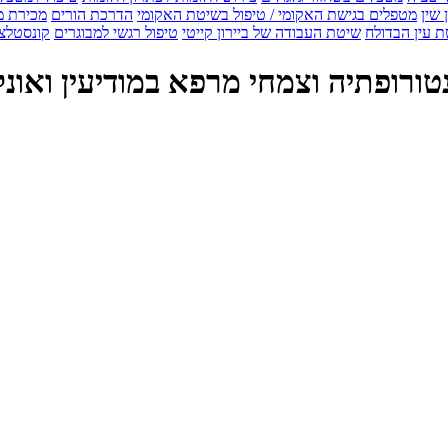
 שין
מטפלים בגישת האקומי / טיפול בשיטת האקומי
הדרכת הורים
מכירת מ
 עין הבדולח
שיטת העבודה של ביירון קייטי
טיפול רגשי למבוגרים
קונסטלצ
טורופתיה וצמחי מרפא במודיעין ואונל