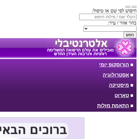
חיפוש לפי שם או טיפול:
בחר אזור / עיר:
חפש
■
הורוסקופ יומי
■
אסטרולוגיה
■
מיסטיקה
■
טארוט
■
התאמת מזלות