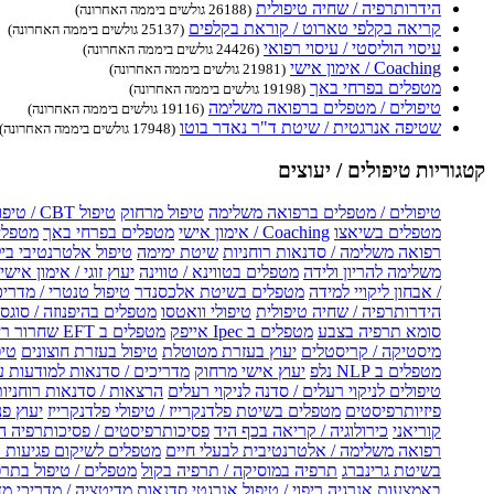
הידרותרפיה / שחיה טיפולית
(26188 גולשים ביממה האחרונה)
קריאה בקלפי טארוט / קוראת בקלפים
(25137 גולשים ביממה האחרונה)
עיסוי הוליסטי / עיסוי רפואי
(24426 גולשים ביממה האחרונה)
Coaching / אימון אישי
(21981 גולשים ביממה האחרונה)
מטפלים בפרחי באך
(19198 גולשים ביממה האחרונה)
טיפולים / מטפלים ברפואה משלימה
(19116 גולשים ביממה האחרונה)
שטיפה אנרגטית / שיטת ד"ר נאדר בוטו
(17948 גולשים ביממה האחרונה)
קטגוריות טיפולים / יעוצים
טיפולים / מטפלים ברפואה משלימה
טיפול מרחוק
טיפול CBT / טיפול CBT און ליין
מטפלים בשיאצו
Coaching / אימון אישי
מטפלים בפרחי באך
מטפלים
רפואה משלימה / סדנאות רוחניות
שיטת ימימה
טיפול אלטרנטיבי בי
משלימה להריון ולידה
מטפלים בטווינא / טווינה
יעוץ זוגי / אימון אישי 
/ אבחון ליקויי למידה
מטפלים בשיטת אלכסנדר
טיפול טנטרי / מדריכ
הידרותרפיה / שחיה טיפולית
טיפולי וואטסו
מטפלים בהיפנוזה / סוגס
סומא תרפיה בצבע
מטפלים ב Ipec אייפק
מטפלים ב EFT שחרור ריגשי
מיסטיקה / קריסטלים
יעוץ בעזרת מטוטלת
טיפול בעזרת חוצונים
טיפ
מטפלים ב NLP נלפ
יעוץ אישי מרחוק
מדריכים / סדנאות למודעות 
טיפולים לניקוי רעלים / סדנה לניקוי רעלים
הרצאות / סדנאות רוחניו
פיזיותרפיסטים
מטפלים בשיטת פלדנקרייז / טיפולי פלדנקרייז
יעוץ פנ
קוריאני
כירולוגיה / קריאה בכף היד
פסיכותרפיסטים / פסיכותרפיה ה
רפואה משלימה / אלטרנטיבית לבעלי חיים
מטפלים לשיקום פגיעות ו
בשיטת גרינברג
תרפיה במוסיקה / תרפיה בקול
מטפלים / טיפול בתרפ
באמצעות אנרגיה
ריפוי / טיפול אנרגטי
סדנאות מדיטציה / מדריכי מ