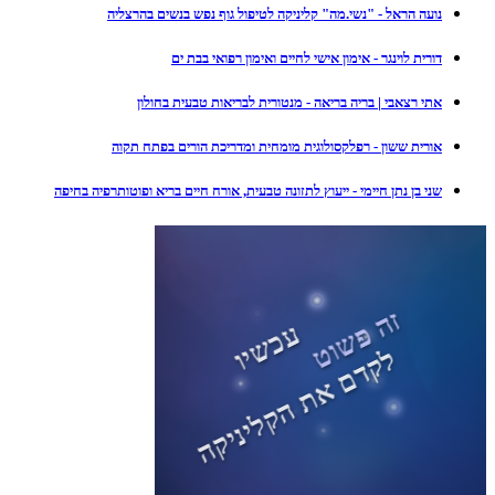
נועה הראל - "נשי.מה" קליניקה לטיפול גוף נפש בנשים בהרצליה
דורית לוינגר - אימון אישי לחיים ואימון רפואי בבת ים
אתי רצאבי | בריה בריאה - מנטורית לבריאות טבעית בחולון
אורית ששון - רפלקסולוגית מומחית ומדריכת הורים בפתח תקוה
שני בן נתן חיימי - ייעוץ לתזונה טבעית, אורח חיים בריא ופוטותרפיה בחיפה