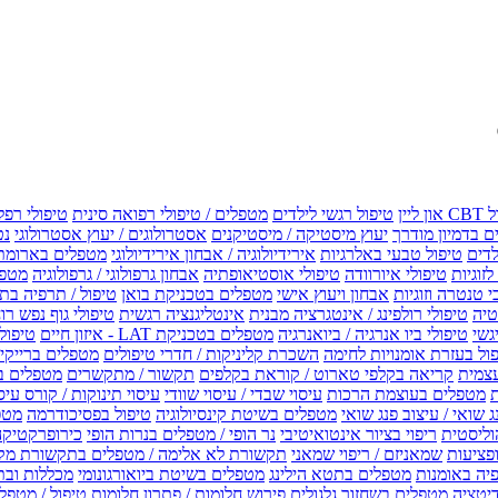
טיפול רגשי לילדים
מטפלים / טיפולי רפואה סינית
טיפולי רפל
 בדמיון מודרך
יעוץ מיסטיקה / מיסטיקנים
אסטרולוגים / יעוץ אסטרולוגי
נט
לדים
טיפול טבעי באלרגיות
אירידיולוגיה / אבחון אירידיולוגי
מטפלים בארומת
לזוגיות
טיפולי איורוודה
טיפולי אוסטיאופתיה
אבחון גרפולוגי / גרפולוגיה
מטפל
י טנטרה וזוגיות
אבחון ויעוץ אישי
מטפלים בטכניקת בואן
טיפול / תרפיה בת
טיה
טיפולי רולפינג / אינטגרציה מבנית
אינטליגנציה רגשית
טיפולי גוף נפש רו
טיפולי ביו אנרגיה / ביואנרגיה
מטפלים בטכניקת LAT - איזון חיים
טיפולי EMF איזון שדה אלקטר
ול בעזרת אומנויות לחימה
השכרת קליניקות / חדרי טיפולים
מטפלים ברייקי /
עצמית
קריאה בקלפי טארוט / קוראת בקלפים
תקשור / מתקשרים
מטפלים ב
ת
מטפלים בעוצמת הרכות
עיסוי שבדי / עיסוי שוודי
עיסוי תינוקות / קורס עיס
ג שואי / עיצוב פנג שואי
מטפלים בשיטת קינסיולוגיה
טיפול בפסיכודרמה
מטפ
וליסטית
ריפוי בציור אינטואיטיבי
נר הופי / מטפלים בנרות הופי
כירופרקטיקה
פציעות
שמאניזם / ריפוי שמאני
תקשורת לא אלימה / מטפלים בתקשורת מק
יה באומנות
מטפלים בתטא הילינג
מטפלים בשיטת ביואורגונומי
מכללות ובת
דיטציה
מטפלים בשחזור גלגולים
פירוש חלומות / פתרון חלומות
טיפול / מטפל