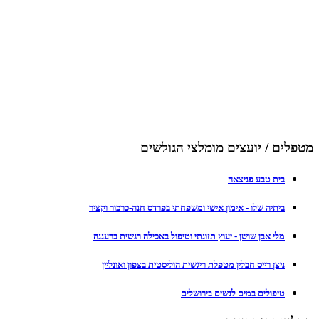
מטפלים / יועצים מומלצי הגולשים
בית טבע פניצאה
ביתיה שלו - אימון אישי ומשפחתי בפרדס חנה-כרכור וקציר
מלי אבן שושן - יעוץ תזונתי וטיפול באכילה רגשית ברעננה
ניצן רייס חבלין מטפלת ריגשית הוליסטית בצפון ואונליין
טיפולים במים לנשים בירושלים