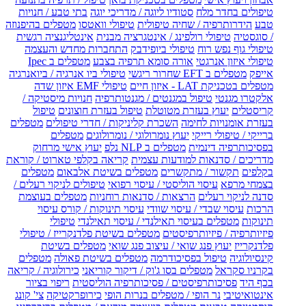
טיפולים בחדר מלח
סטודיו ליוגה / מדריכי יוגה
בתי טבע / חנויות
טבע
הידרותרפיה / שחיה טיפולית
טיפולי וואטסו
מטפלים בהיפנוזה
/ סוגסטיה
טיפולי רולפינג / אינטגרציה מבנית
אינטליגנציה רגשית
טיפולי גוף נפש רוח
טיפולי ביופידבק
התחברות מחדש והעצמה
טיפולי איזון אנרגטי
אורה סומא תרפיה בצבע
מטפלים ב Ipec
אייפק
מטפלים ב EFT שחרור ריגשי
טיפולי ביו אנרגיה / ביואנרגיה
מטפלים בטכניקת LAT - איזון חיים
טיפולי EMF איזון שדה
אלקטרו מגנטי
טיפול במגנטים / מגנטותרפיה
חנויות מיסטיקה /
קריסטלים
יעוץ בעזרת מטוטלת
טיפול בעזרת חוצונים
טיפול
בעזרת אומנויות לחימה
השכרת קליניקות / חדרי טיפולים
מטפלים
ברייקי / טיפולי רייקי
יעוץ נומרולוגי / נומרולוגים
מטפלים
בפסיכותרפיה דינמית
מטפלים ב NLP נלפ
יעוץ אישי מרחוק
מדריכים / סדנאות למודעות עצמית
קריאה בקלפי טארוט / קוראת
בקלפים
תקשור / מתקשרים
מטפלים בשיטת אלבאום
מטפלים
בצמחי מרפא
עיסוי הוליסטי / עיסוי רפואי
טיפולים לניקוי רעלים /
סדנה לניקוי רעלים
הרצאות / סדנאות רוחניות
מטפלים בעוצמת
הרכות
עיסוי שבדי / עיסוי שוודי
עיסוי תינוקות / קורס עיסוי
תינוקות
מטפלים בעיסוי תאילנדי / עיסוי תאילנדי
טיפולי
פיזיותרפיה / פיזיותרפיסטים
מטפלים בשיטת פלדנקרייז / טיפולי
פלדנקרייז
יעוץ פנג שואי / עיצוב פנג שואי
מטפלים בשיטת
קינסיולוגיה
טיפול בפסיכודרמה
מטפלים בשיטת פאולה
מטפלים
בקרניו סקראל
מטפלים בסו ג'וק / דיקור קוריאני
כירולוגיה / קריאה
בכף היד
פסיכותרפיסטים / פסיכותרפיה הוליסטית
ריפוי בציור
אינטואיטיבי
נר הופי / מטפלים בנרות הופי
כירופרקטיקה
צי' קונג