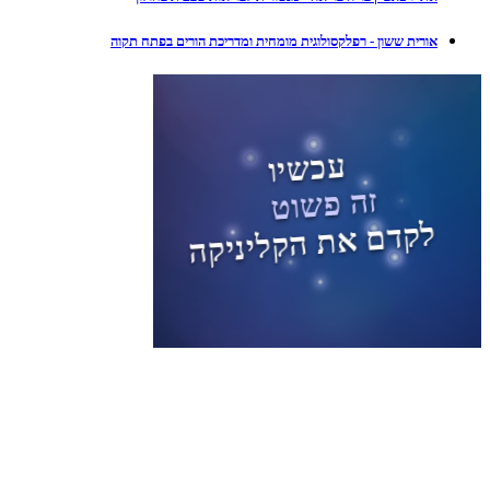
אורית ששון - רפלקסולוגית מומחית ומדריכת הורים בפתח תקוה