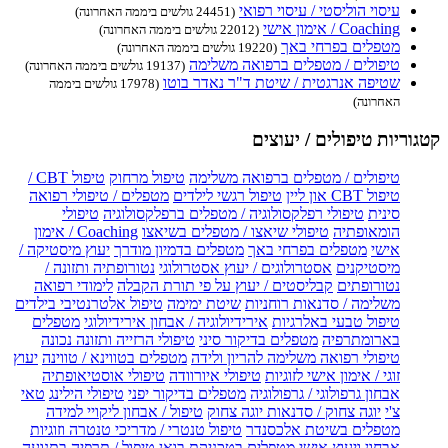
עיסוי הוליסטי / עיסוי רפואי
(24451 גולשים ביממה האחרונה)
Coaching / אימון אישי
(22012 גולשים ביממה האחרונה)
מטפלים בפרחי באך
(19220 גולשים ביממה האחרונה)
טיפולים / מטפלים ברפואה משלימה
(19137 גולשים ביממה האחרונה)
שטיפה אנרגטית / שיטת ד"ר נאדר בוטו
(17978 גולשים ביממה
האחרונה)
קטגוריות טיפולים / יעוצים
טיפולים / מטפלים ברפואה משלימה
טיפול מרחוק
טיפול CBT /
טיפול CBT און ליין
טיפול רגשי לילדים
מטפלים / טיפולי רפואה
סינית
טיפולי רפלקסולוגיה / מטפלים ברפלקסולוגיה
טיפולי
הומאופתיה
טיפולי שיאצו / מטפלים בשיאצו
Coaching / אימון
אישי
מטפלים בפרחי באך
מטפלים בדמיון מודרך
יעוץ מיסטיקה /
מיסטיקנים
אסטרולוגים / יעוץ אסטרולוגי
נטורופתיה ותזונה /
נטורופתים
קבליסטים / יעוץ על פי תורת הקבלה
לימודי רפואה
משלימה / סדנאות רוחניות
שיטת ימימה
טיפול אלטרנטיבי בילדים
טיפול טבעי באלרגיות
אירידיולוגיה / אבחון אירידיולוגי
מטפלים
בארומתרפיה
מטפלים בדיקור סיני
טיפולי הרזייה ותזונה נכונה
טיפולי רפואה משלימה להריון ולידה
מטפלים בטווינא / טווינה
יעוץ
זוגי / אימון אישי לזוגיות
טיפולי איורוודה
טיפולי אוסטיאופתיה
אבחון גרפולוגי / גרפולוגיה
מטפלים בדיקור יפני
טיפולי הילינג
טאי
צ'י
יוגה צחוק / סדנאות יוגה צחוק
טיפול / אבחון ליקויי למידה
מטפלים בשיטת אלכסנדר
טיפול טנטרי / מדריכי טנטרה וזוגיות
אבחון ויעוץ אישי
מטפלים בטכניקת בואן
טיפול / תרפיה בתנועה