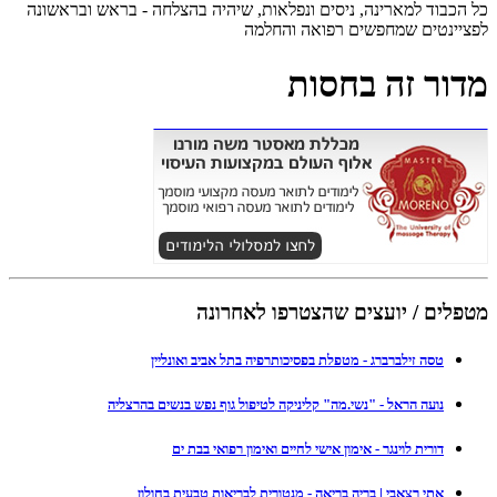
כל הכבוד למארינה, ניסים ונפלאות, שיהיה בהצלחה - בראש ובראשונה
לפציינטים שמחפשים רפואה והחלמה
מדור זה בחסות
מטפלים / יועצים שהצטרפו לאחרונה
טסה זילברברג - מטפלת בפסיכותרפיה בתל אביב ואונליין
נועה הראל - "נשי.מה" קליניקה לטיפול גוף נפש בנשים בהרצליה
דורית לוינגר - אימון אישי לחיים ואימון רפואי בבת ים
אתי רצאבי | בריה בריאה - מנטורית לבריאות טבעית בחולון