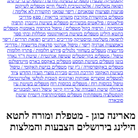
קוסמטיקה טבעית
מטפלים בנשימה מודעת / מטפלים בריברסינג
רפואה משלימה / אלטרנטיבית לבעלי חיים
מטפלים לשיקום
פגיעות ופציעות
שמאניזם / ריפוי שמאני
תקשורת לא אלימה /
מטפלים בתקשורת מקרבת
מועדוני בריאות / ספא
מדריכי
פילאטיס / פילאטיס מכשירים
מטפלים בשיטת גרינברג
תרפיה
במוסיקה / תרפיה בקול
מטפלים / טיפול בתרפיה באומנות
מטפלים
בתטא הילינג
מטפלים בשיטת ביואורגונומי
מכללות ובתי ספר
לרפואה משלימה ומיסטיקה
מדריכים רוחניים
רפואת תדרים / ריפוי
באמצעות אנרגיה
ריפוי / טיפול אנרגטי
סדנאות מדיטציה / מדריכי
מדיטציה
מטפלים בשחזור גלגולים
פירוש חלומות / פתרון חלומות
טיפול / מטפלים בקריסטלים
שטיפה אנרגטית / שיטת ד"ר נאדר
בוטו
מטפלים בשיטת המסע
מטפלים באקסס בארס
מיינדפולנס
מטפלים באקופרסורה / ג'ין שין
מטפלים בגישת האקומי / טיפול
בשיטת האקומי
הדרכת הורים
מכירת מוצרי העידן החדש
ציוד
למטפלים ומוצרים
עמותות וארגונים
הטבות לגולשי אלטרנטיבלי
טיפול בכוסות רוח / מטפלים בכוסות רוח
מטפלים בשיטת עין
הבדולח
שיטת העבודה של ביירון קייטי
טיפול רגשי למבוגרים
קונסטלציה משפחתית
מטפלים בפסיכותרפיה דינמית
שיטת
סובאדה
מארינה כוגן - מטפלת ומורה לתטא
הילינג בירושלים הצבעות והמלצות