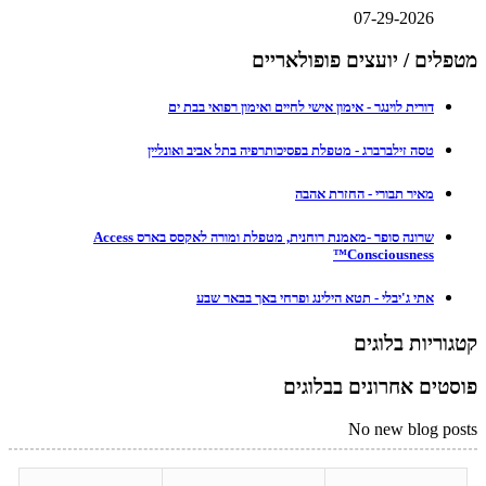
07-29-2026
מטפלים / יועצים פופולאריים
דורית לוינגר - אימון אישי לחיים ואימון רפואי בבת ים
טסה זילברברג - מטפלת בפסיכותרפיה בתל אביב ואונליין
מאיר תבורי - החזרת אהבה
שרונה סופר -מאמנת רוחנית, מטפלת ומורה לאקסס בארס Access
Consciousness™
אתי ג'יבלי - תטא הילינג ופרחי באך בבאר שבע
קטגוריות בלוגים
פוסטים אחרונים בבלוגים
No new blog posts