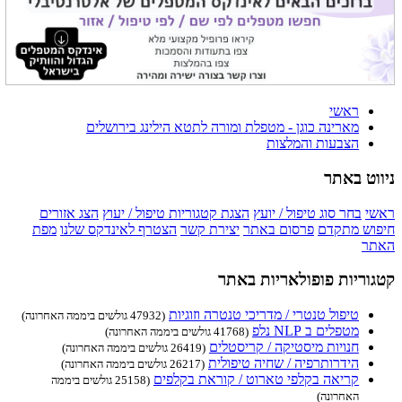
ראשי
מארינה כוגן - מטפלת ומורה לתטא הילינג בירושלים
הצבעות והמלצות
ניווט באתר
ראשי
בחר סוג טיפול / יועץ
הצגת קטגוריות טיפול / יעוץ
הצג אזורים
חיפוש מתקדם
פרסום באתר
יצירת קשר
הצטרף לאינדקס שלנו
מפת
האתר
קטגוריות פופולאריות באתר
טיפול טנטרי / מדריכי טנטרה וזוגיות
(47932 גולשים ביממה האחרונה)
מטפלים ב NLP נלפ
(41768 גולשים ביממה האחרונה)
חנויות מיסטיקה / קריסטלים
(26419 גולשים ביממה האחרונה)
הידרותרפיה / שחיה טיפולית
(26217 גולשים ביממה האחרונה)
קריאה בקלפי טארוט / קוראת בקלפים
(25158 גולשים ביממה
האחרונה)