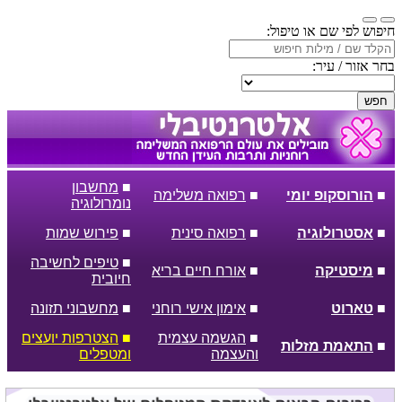
חיפוש לפי שם או טיפול:
בחר אזור / עיר:
חפש
■
מחשבון
■
הורוסקופ יומי
■
רפואה משלימה
נומרולוגיה
■
אסטרולוגיה
■
רפואה סינית
■
פירוש שמות
■
טיפים לחשיבה
■
מיסטיקה
■
אורח חיים בריא
חיובית
■
טארוט
■
אימון אישי רוחני
■
מחשבוני תזונה
■
הגשמה עצמית
■
הצטרפות יועצים
■
התאמת מזלות
והעצמה
ומטפלים