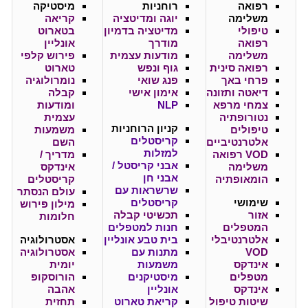
רפואה
רוחניות
מיסטיקה
משלימה
יוגה ומדיטציה
קריאה
טיפולי
מדיטציה בדמיון
בטארוט
רפואה
מודרך
אונליין
משלימה
מודעות עצמית
פירוש קלפי
רפואה סינית
גוף ונפש
טארוט
פרחי באך
פנג שואי
נומרולוגיה
דיאטה ותזונה
אימון אישי
קבלה
צמחי מרפא
NLP
ומודעות
נטורופתיה
עצמית
קניון
הרוחניות
טיפולים
משמעות
קריסטלים
אלטרנטיביים
השם
למזלות
VOD רפואה
מדריך /
אבני קריסטל /
משלימה
אינדקס
אבני חן
הומאופתיה
קריסטלים
שרשראות עם
עולם הנסתר
שימושי
קריסטלים
מילון פירוש
אזור
תכשיטי קבלה
חלומות
המטפלים
חנות למטפלים
אלטרנטיבלי
בית טבע אונליין
אסטרולוגיה
VOD
מתנות עם
אסטרולוגיה
אינדקס
משמעות
יומית
מטפלים
מיסטיקנים
הורוסקופ
אינדקס
אונליין
אהבה
שיטות טיפול
קריאת טארוט
תחזית