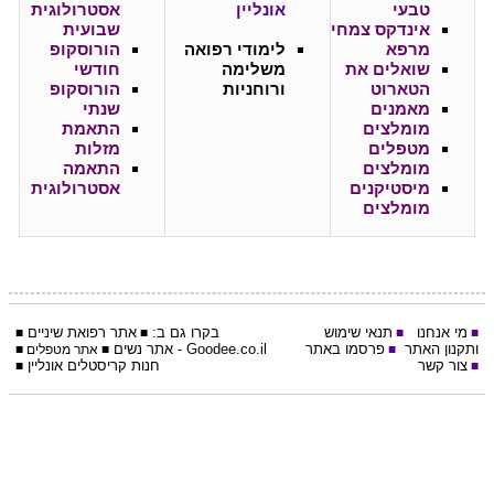
טבעי
אונליין
אסטרולוגית
אינדקס צמחי
שבועית
מרפא
לימודי רפואה
הורוסקופ
שואלים את
משלימה
חודשי
הטארוט
ורוחניות
הורוסקופ
מאמנים
שנתי
מומלצים
התאמת
מטפלים
מזלות
מומלצים
התאמה
מיסטיקנים
אסטרולוגית
מומלצים
מי אנחנו
תנאי שימוש
בקרו גם ב:
אתר
רפואת שיניים
■
■
■
■
ותקנון האתר
פרסמו באתר
Goodee.co.il
- אתר
נשים
■
■
אתר מטפלים
■
צור קשר
חנות קריסטלים אונליין
■
■