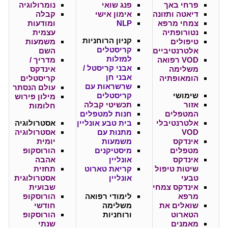
פרחי באך
פנג שואי
נומרולוגיה
דיאטה ותזונה
אימון אישי
קבלה
צמחי מרפא
NLP
ומודעות
נטורופתיה
עצמית
קניון
הרוחניות
טיפולים
משמעות
קריסטלים
אלטרנטיביים
השם
למזלות
VOD רפואה
מדריך /
אבני קריסטל /
משלימה
אינדקס
אבני חן
הומאופתיה
קריסטלים
שרשראות עם
עולם הנסתר
שימושי
קריסטלים
מילון פירוש
אזור
תכשיטי קבלה
חלומות
המטפלים
חנות למטפלים
אלטרנטיבלי
בית טבע אונליין
אסטרולוגיה
VOD
מתנות עם
אסטרולוגיה
אינדקס
משמעות
יומית
מטפלים
מיסטיקנים
הורוסקופ
אינדקס
אונליין
אהבה
שיטות טיפול
קריאת טארוט
תחזית
טבעי
אונליין
אסטרולוגית
אינדקס צמחי
שבועית
מרפא
לימודי רפואה
הורוסקופ
שואלים את
משלימה
חודשי
הטארוט
ורוחניות
הורוסקופ
מאמנים
שנתי