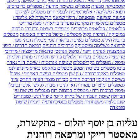
אינטואיטיבי
נר הופי / מטפלים בנרות הופי
כירופרקטיקה
צי' קונג
קוסמטיקה טבעית
מטפלים בנשימה מודעת / מטפלים בריברסינג
רפואה משלימה / אלטרנטיבית לבעלי חיים
מטפלים לשיקום
פגיעות ופציעות
שמאניזם / ריפוי שמאני
תקשורת לא אלימה /
מטפלים בתקשורת מקרבת
מועדוני בריאות / ספא
מדריכי
פילאטיס / פילאטיס מכשירים
מטפלים בשיטת גרינברג
תרפיה
במוסיקה / תרפיה בקול
מטפלים / טיפול בתרפיה באומנות
מטפלים
בתטא הילינג
מטפלים בשיטת ביואורגונומי
מכללות ובתי ספר
לרפואה משלימה ומיסטיקה
מדריכים רוחניים
רפואת תדרים / ריפוי
באמצעות אנרגיה
ריפוי / טיפול אנרגטי
סדנאות מדיטציה / מדריכי
מדיטציה
מטפלים בשחזור גלגולים
פירוש חלומות / פתרון חלומות
טיפול / מטפלים בקריסטלים
שטיפה אנרגטית / שיטת ד"ר נאדר
בוטו
מטפלים בשיטת המסע
מטפלים באקסס בארס
מיינדפולנס
מטפלים באקופרסורה / ג'ין שין
מטפלים בגישת האקומי / טיפול
בשיטת האקומי
הדרכת הורים
מכירת מוצרי העידן החדש
ציוד
למטפלים ומוצרים
עמותות וארגונים
הטבות לגולשי אלטרנטיבלי
טיפול בכוסות רוח / מטפלים בכוסות רוח
מטפלים בשיטת עין
הבדולח
שיטת העבודה של ביירון קייטי
טיפול רגשי למבוגרים
קונסטלציה משפחתית
מטפלים בפסיכותרפיה דינמית
שיטת
סובאדה
עליזה בן יוסף יהלום - מתקשרת,
מאסטר רייקי ומרפאה רוחנית