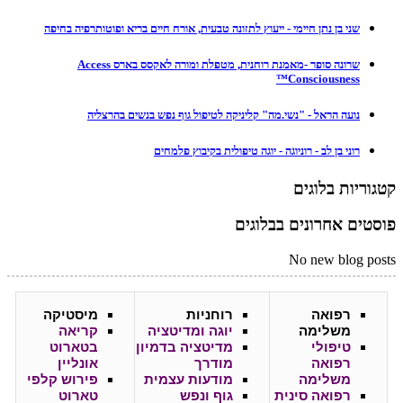
שני בן נתן חיימי - ייעוץ לתזונה טבעית, אורח חיים בריא ופוטותרפיה בחיפה
שרונה סופר -מאמנת רוחנית, מטפלת ומורה לאקסס בארס Access
Consciousness™
נועה הראל - "נשי.מה" קליניקה לטיפול גוף נפש בנשים בהרצליה
רוני בן לב - רוניוגה - יוגה טיפולית בקיבוץ פלמחים
קטגוריות בלוגים
פוסטים אחרונים בבלוגים
No new blog posts
רפואה
רוחניות
מיסטיקה
משלימה
יוגה ומדיטציה
קריאה
טיפולי
מדיטציה בדמיון
בטארוט
רפואה
מודרך
אונליין
משלימה
מודעות עצמית
פירוש קלפי
רפואה סינית
גוף ונפש
טארוט