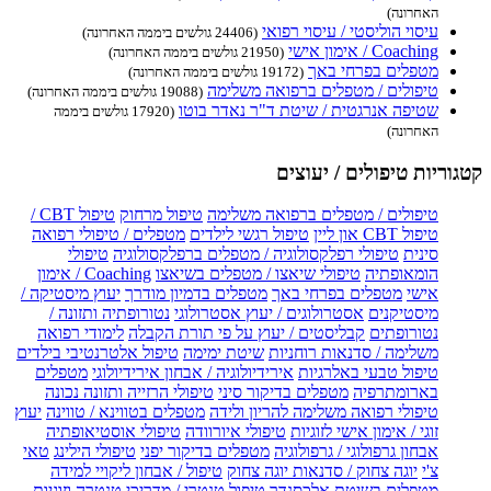
האחרונה)
עיסוי הוליסטי / עיסוי רפואי
(24406 גולשים ביממה האחרונה)
Coaching / אימון אישי
(21950 גולשים ביממה האחרונה)
מטפלים בפרחי באך
(19172 גולשים ביממה האחרונה)
טיפולים / מטפלים ברפואה משלימה
(19088 גולשים ביממה האחרונה)
שטיפה אנרגטית / שיטת ד"ר נאדר בוטו
(17920 גולשים ביממה
האחרונה)
קטגוריות טיפולים / יעוצים
טיפולים / מטפלים ברפואה משלימה
טיפול מרחוק
טיפול CBT /
טיפול CBT און ליין
טיפול רגשי לילדים
מטפלים / טיפולי רפואה
סינית
טיפולי רפלקסולוגיה / מטפלים ברפלקסולוגיה
טיפולי
הומאופתיה
טיפולי שיאצו / מטפלים בשיאצו
Coaching / אימון
אישי
מטפלים בפרחי באך
מטפלים בדמיון מודרך
יעוץ מיסטיקה /
מיסטיקנים
אסטרולוגים / יעוץ אסטרולוגי
נטורופתיה ותזונה /
נטורופתים
קבליסטים / יעוץ על פי תורת הקבלה
לימודי רפואה
משלימה / סדנאות רוחניות
שיטת ימימה
טיפול אלטרנטיבי בילדים
טיפול טבעי באלרגיות
אירידיולוגיה / אבחון אירידיולוגי
מטפלים
בארומתרפיה
מטפלים בדיקור סיני
טיפולי הרזייה ותזונה נכונה
טיפולי רפואה משלימה להריון ולידה
מטפלים בטווינא / טווינה
יעוץ
זוגי / אימון אישי לזוגיות
טיפולי איורוודה
טיפולי אוסטיאופתיה
אבחון גרפולוגי / גרפולוגיה
מטפלים בדיקור יפני
טיפולי הילינג
טאי
צ'י
יוגה צחוק / סדנאות יוגה צחוק
טיפול / אבחון ליקויי למידה
מטפלים בשיטת אלכסנדר
טיפול טנטרי / מדריכי טנטרה וזוגיות