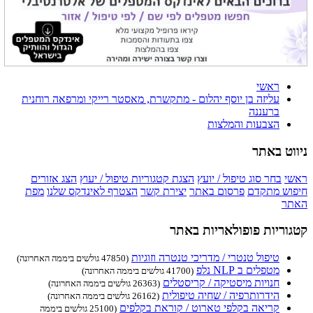
ראשי
עליזה בן יוסף יהלום - מתקשרת, מאסטר רייקי ומרפאה רוחנית
ברעננה
הצבעות והמלצות
ניווט באתר
ראשי
בחר סוג טיפול / יועץ
הצגת קטגוריות טיפול / יעוץ
הצג אזורים
חיפוש מתקדם
פרסום באתר
יצירת קשר
הצטרף לאינדקס שלנו
מפת
האתר
קטגוריות פופולאריות באתר
טיפול טנטרי / מדריכי טנטרה וזוגיות
(47850 גולשים ביממה האחרונה)
מטפלים ב NLP נלפ
(41700 גולשים ביממה האחרונה)
חנויות מיסטיקה / קריסטלים
(26363 גולשים ביממה האחרונה)
הידרותרפיה / שחיה טיפולית
(26162 גולשים ביממה האחרונה)
קריאה בקלפי טארוט / קוראת בקלפים
(25100 גולשים ביממה