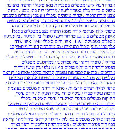
אבחון ויעוץ אישי
מטפלים בטכניקת בואן
טיפול / תרפיה בתנועה
טיפולים בחדר מלח
סטודיו ליוגה / מדריכי יוגה
בתי טבע / חנויות
טבע
הידרותרפיה / שחיה טיפולית
טיפולי וואטסו
מטפלים בהיפנוזה
/ סוגסטיה
טיפולי רולפינג / אינטגרציה מבנית
אינטליגנציה רגשית
טיפולי גוף נפש רוח
טיפולי ביופידבק
התחברות מחדש והעצמה
טיפולי איזון אנרגטי
אורה סומא תרפיה בצבע
מטפלים ב Ipec
אייפק
מטפלים ב EFT שחרור ריגשי
טיפולי ביו אנרגיה / ביואנרגיה
מטפלים בטכניקת LAT - איזון חיים
טיפולי EMF איזון שדה
אלקטרו מגנטי
טיפול במגנטים / מגנטותרפיה
חנויות מיסטיקה /
קריסטלים
יעוץ בעזרת מטוטלת
טיפול בעזרת חוצונים
טיפול
בעזרת אומנויות לחימה
השכרת קליניקות / חדרי טיפולים
מטפלים
ברייקי / טיפולי רייקי
יעוץ נומרולוגי / נומרולוגים
מטפלים
בפסיכותרפיה דינמית
מטפלים ב NLP נלפ
יעוץ אישי מרחוק
מדריכים / סדנאות למודעות עצמית
קריאה בקלפי טארוט / קוראת
בקלפים
תקשור / מתקשרים
מטפלים בשיטת אלבאום
מטפלים
בצמחי מרפא
עיסוי הוליסטי / עיסוי רפואי
טיפולים לניקוי רעלים /
סדנה לניקוי רעלים
הרצאות / סדנאות רוחניות
מטפלים בעוצמת
הרכות
עיסוי שבדי / עיסוי שוודי
עיסוי תינוקות / קורס עיסוי
תינוקות
מטפלים בעיסוי תאילנדי / עיסוי תאילנדי
טיפולי
פיזיותרפיה / פיזיותרפיסטים
מטפלים בשיטת פלדנקרייז / טיפולי
פלדנקרייז
יעוץ פנג שואי / עיצוב פנג שואי
מטפלים בשיטת
קינסיולוגיה
טיפול בפסיכודרמה
מטפלים בשיטת פאולה
מטפלים
בקרניו סקראל
מטפלים בסו ג'וק / דיקור קוריאני
כירולוגיה / קריאה
בכף היד
פסיכותרפיסטים / פסיכותרפיה הוליסטית
ריפוי בציור