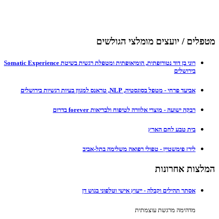
מטפלים / יועצים מומלצי הגולשים
רוני בן דוד נטורופתית, הומיאופתית ומטפלת רגשית בשיטת Somatic Experience
בירושלים
אביעד פרחי - מטפל בסוגסטיה, NLP, טראנס למגוון בעיות רגשיות בירושלים
רבקה ישועה - מוצרי אלוורה לטיפוח ולבריאות forever בדרום
בית טבע לחם הארץ
לירז פימשטיין - טפולי רפואה משלימה בתל-אביב
המלצות אחרונות
אסתר תהילים וקבלה - ייעוץ אישי וטלפוני בגוש דן
מדהימה מרגשת עוצמתית