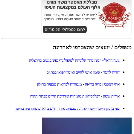
מטפלים / יועצים שהצטרפו לאחרונה
נועה הראל - "נשי.מה" קליניקה לטיפול גוף נפש בנשים בהרצליה
דורית לוינגר - אימון אישי לחיים ואימון רפואי בבת ים
אתי רצאבי | בריה בריאה - מנטורית לבריאות טבעית בחולון
אורית ששון - רפלקסולוגית מומחית ומדריכת הורים בפתח תקוה
שני בן נתן חיימי - ייעוץ לתזונה טבעית, אורח חיים בריא ופוטותרפיה בחיפה