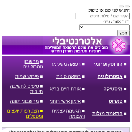
חיפוש לפי שם או טיפול:
בחר אזור / עיר:
חפש
■
מחשבון
■
הורוסקופ יומי
■
רפואה משלימה
נומרולוגיה
■
אסטרולוגיה
■
רפואה סינית
■
פירוש שמות
■
טיפים לחשיבה
■
מיסטיקה
■
אורח חיים בריא
חיובית
■
טארוט
■
אימון אישי רוחני
■
מחשבוני תזונה
■
הגשמה עצמית
■
הצטרפות יועצים
■
התאמת מזלות
והעצמה
ומטפלים