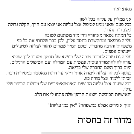
מאת: יאיר
אני ממליץ על עליזה בכל לשון.
בכל פעם שאני מגיע לטיפול אצל עליזה אני יוצא עם חיוך, הקלה גדולה
ומצב רוח נהדר.
כל המתח נשאר מאחוריי וחיי מיד משתנים לטובה.
עליזה מרפאה ומתקשרת בחסד עליון, ולכן כבר שלחתי את כל בני
משפחתי והרבה מחבריי, וכולם תמיד שמחים לחזור לעליזה לטיפולים
וייעוצים נוספים.
עליזה גם עזרה לחברה טובה שלי בנושא של סרטן, ומעבר לכך שהיא
עזרה לה להתמודד פיסית ונפשית עם המחלה ועם הטיפולים הרגילים,
היום ברוך השם החברה שלי בריאה.
בנוסף לכל זה, עליזה לימדה אותי רייקי עד דרגת מאסטר במסירות רבה,
וזכיתי ללמוד אצל מורה כזו.
בכל שיעור אצל עליזה החושים האינטואיטיביים שלי ויכולות הריפוי שלי
גדלו.
והאישיות הכובשת ויוצאת הדופן שלה פתחו לי את הלב.
ואיך אומרים אצלנו במשפחה? "אין כמו עליזה!"
מדור זה בחסות