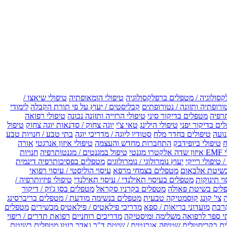
קסולוגיה / מטפלים ברפלקסולוגיה
טיפולי הומאופתיה
טיפולי שיאצו /
ורופתיה ותזונה / נטורופתים
קבליסטים / יעוץ על פי תורת הקבלה
לימודי
רפיה
מטפלים בדיקור סיני
טיפולי הרזייה ותזונה נכונה
טיפולי רפואה
ים בדיקור יפני
טיפולי הילינג
טאי צ'י
יוגה צחוק / סדנאות יוגה צחוק
טיפול
נועה
טיפולים בחדר מלח
סטודיו ליוגה / מדריכי יוגה
בתי טבע / חנויות טבע
ח
טיפולי ביופידבק
התחברות מחדש והעצמה
טיפולי איזון אנרגטי
אורה
ו מגנטי
טיפול במגנטים / מגנטותרפיה
חנויות
 טיפולי רייקי
יעוץ נומרולוגי / נומרולוגים
מטפלים בפסיכותרפיה דינמית
שיטת אלבאום
מטפלים בצמחי מרפא
עיסוי הוליסטי / עיסוי רפואי
וי תינוקות
מטפלים בעיסוי תאילנדי / עיסוי תאילנדי
טיפולי פיזיותרפיה /
לים בשיטת פאולה
מטפלים בקרניו סקראל
מטפלים בסו ג'וק / דיקור
צי' קונג
קוסמטיקה טבעית
מטפלים בנשימה מודעת / מטפלים בריברסינג
רבת
מועדוני בריאות / ספא
מדריכי פילאטיס / פילאטיס מכשירים
מטפלים
י ספר לרפואה משלימה ומיסטיקה
מדריכים רוחניים
רפואת תדרים / ריפוי
ים בקריסטלים
שטיפה אנרגטית / שיטת ד"ר נאדר בוטו
מטפלים בשיטת