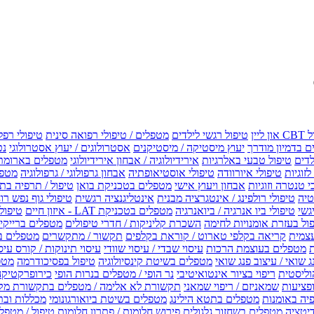
טיפול רגשי לילדים
מטפלים / טיפולי רפואה סינית
טיפולי רפל
 בדמיון מודרך
יעוץ מיסטיקה / מיסטיקנים
אסטרולוגים / יעוץ אסטרולוגי
נט
לדים
טיפול טבעי באלרגיות
אירידיולוגיה / אבחון אירידיולוגי
מטפלים בארומת
לזוגיות
טיפולי איורוודה
טיפולי אוסטיאופתיה
אבחון גרפולוגי / גרפולוגיה
מטפל
י טנטרה וזוגיות
אבחון ויעוץ אישי
מטפלים בטכניקת בואן
טיפול / תרפיה בת
טיה
טיפולי רולפינג / אינטגרציה מבנית
אינטליגנציה רגשית
טיפולי גוף נפש רו
טיפולי ביו אנרגיה / ביואנרגיה
מטפלים בטכניקת LAT - איזון חיים
טיפולי EMF איזון שדה אלקטר
ול בעזרת אומנויות לחימה
השכרת קליניקות / חדרי טיפולים
מטפלים ברייקי /
עצמית
קריאה בקלפי טארוט / קוראת בקלפים
תקשור / מתקשרים
מטפלים ב
ת
מטפלים בעוצמת הרכות
עיסוי שבדי / עיסוי שוודי
עיסוי תינוקות / קורס עיס
ג שואי / עיצוב פנג שואי
מטפלים בשיטת קינסיולוגיה
טיפול בפסיכודרמה
מטפ
וליסטית
ריפוי בציור אינטואיטיבי
נר הופי / מטפלים בנרות הופי
כירופרקטיקה
פציעות
שמאניזם / ריפוי שמאני
תקשורת לא אלימה / מטפלים בתקשורת מק
יה באומנות
מטפלים בתטא הילינג
מטפלים בשיטת ביואורגונומי
מכללות ובת
דיטציה
מטפלים בשחזור גלגולים
פירוש חלומות / פתרון חלומות
טיפול / מטפל