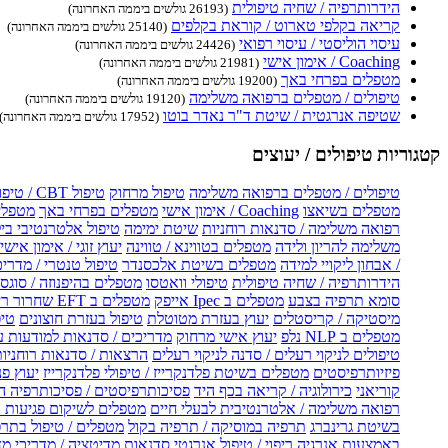
הידרותרפיה / שחיה טיפולית
(26193 גולשים ביממה האחרונה)
קריאה בקלפי טארוט / קוראת בקלפים
(25140 גולשים ביממה האחרונה)
עיסוי הוליסטי / עיסוי רפואי
(24426 גולשים ביממה האחרונה)
Coaching / אימון אישי
(21981 גולשים ביממה האחרונה)
מטפלים בפרחי באך
(19200 גולשים ביממה האחרונה)
טיפולים / מטפלים ברפואה משלימה
(19120 גולשים ביממה האחרונה)
שטיפה אנרגטית / שיטת ד"ר נאדר בוטו
(17952 גולשים ביממה האחרונה)
קטגוריות טיפולים / יעוצים
טיפולים / מטפלים ברפואה משלימה
טיפול מרחוק
טיפול CBT / טיפול CBT און ליין
מטפלים בשיאצו
Coaching / אימון אישי
מטפלים בפרחי באך
מטפלים
רפואה משלימה / סדנאות רוחניות
שיטת ימימה
טיפול אלטרנטיבי בי
משלימה להריון ולידה
מטפלים בטווינא / טווינה
יעוץ זוגי / אימון אישי 
/ אבחון ליקויי למידה
מטפלים בשיטת אלכסנדר
טיפול טנטרי / מדריכ
הידרותרפיה / שחיה טיפולית
טיפולי וואטסו
מטפלים בהיפנוזה / סוגס
סומא תרפיה בצבע
מטפלים ב Ipec אייפק
מטפלים ב EFT שחרור ריגשי
מיסטיקה / קריסטלים
יעוץ בעזרת מטוטלת
טיפול בעזרת חוצונים
טיפ
מטפלים ב NLP נלפ
יעוץ אישי מרחוק
מדריכים / סדנאות למודעות 
טיפולים לניקוי רעלים / סדנה לניקוי רעלים
הרצאות / סדנאות רוחניו
פיזיותרפיסטים
מטפלים בשיטת פלדנקרייז / טיפולי פלדנקרייז
יעוץ פנ
קוריאני
כירולוגיה / קריאה בכף היד
פסיכותרפיסטים / פסיכותרפיה ה
רפואה משלימה / אלטרנטיבית לבעלי חיים
מטפלים לשיקום פגיעות ו
בשיטת גרינברג
תרפיה במוסיקה / תרפיה בקול
מטפלים / טיפול בתרפ
באמצעות אנרגיה
ריפוי / טיפול אנרגטי
סדנאות מדיטציה / מדריכי מ