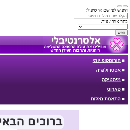
חיפוש לפי שם או טיפול:
בחר אזור / עיר:
חפש
■
הורוסקופ יומי
■
אסטרולוגיה
■
מיסטיקה
■
טארוט
■
התאמת מזלות