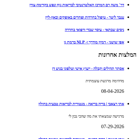
דר' משה רם המרכז האלטרנטיבי לבריאות גוף ונפש בקדימה-צורן
ענבר ליטר - טיפול בחרדות ופחדים באופקים ובאון-ליין
ניסים שבתאי - עיסוי שבדי ורפואי בחדרה
אפי שושני - דמיון מודרך ו- NLP ברמת גן
המלצות אחרונות
אסתר תהילים וקבלה - ייעוץ אישי וטלפוני בגוש דן
מדהימה מרגשת עוצמתית
08-04-2026
אתי רצאבי | בריה בריאה - מנטורית לבריאות טבעית בחולון
מרגישה שמצאתי את מה שהכי נכון לי
07-29-2026