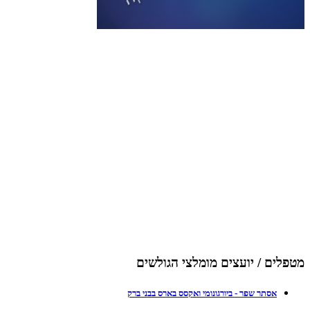
מטפלים / יועצים מומלצי הגולשים
אסתר שפר - ביורגונומי ואקסס בארס בבני ברק