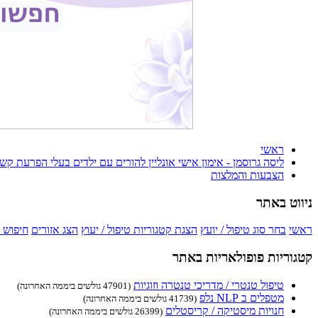
ראשי
ליסה גרוסמן - אימון אישי אונליין להורים עם ילדים בעלי הפרעת קש
הצבעות והמלצות
ניווט באתר
ראשי
בחר סוג טיפול / יועץ
הצגת קטגוריות טיפול / יעוץ
הצג אזורים
חיפוש 
קטגוריות פופולאריות באתר
טיפול טנטרי / מדריכי טנטרה וזוגיות
(47901 גולשים ביממה האחרונה)
מטפלים ב NLP נלפ
(41739 גולשים ביממה האחרונה)
חנויות מיסטיקה / קריסטלים
(26399 גולשים ביממה האחרונה)