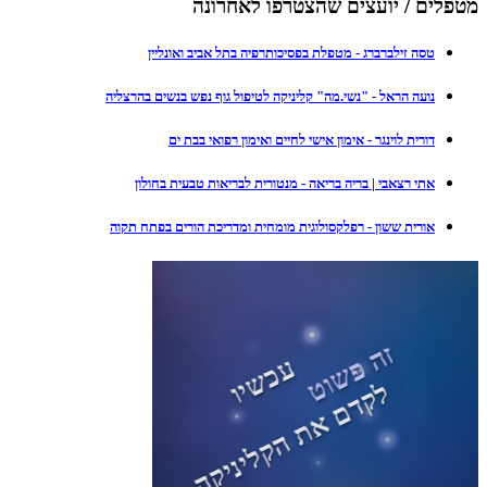
מטפלים / יועצים שהצטרפו לאחרונה
טסה זילברברג - מטפלת בפסיכותרפיה בתל אביב ואונליין
נועה הראל - "נשי.מה" קליניקה לטיפול גוף נפש בנשים בהרצליה
דורית לוינגר - אימון אישי לחיים ואימון רפואי בבת ים
אתי רצאבי | בריה בריאה - מנטורית לבריאות טבעית בחולון
אורית ששון - רפלקסולוגית מומחית ומדריכת הורים בפתח תקוה