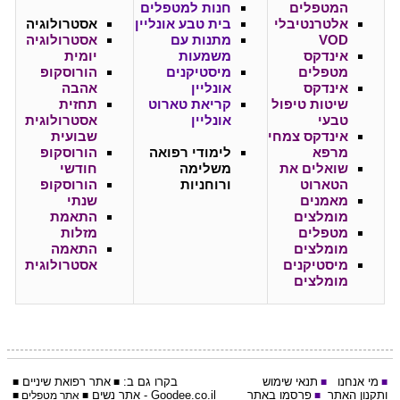
המטפלים
חנות למטפלים
אלטרנטיבלי
בית טבע אונליין
אסטרולוגיה
VOD
מתנות עם
אסטרולוגיה
אינדקס
משמעות
יומית
מטפלים
מיסטיקנים
הורוסקופ
אינדקס
אונליין
אהבה
שיטות טיפול
קריאת טארוט
תחזית
טבעי
אונליין
אסטרולוגית
אינדקס צמחי
שבועית
מרפא
לימודי רפואה
הורוסקופ
שואלים את
משלימה
חודשי
הטארוט
ורוחניות
הורוסקופ
מאמנים
שנתי
מומלצים
התאמת
מטפלים
מזלות
מומלצים
התאמה
מיסטיקנים
אסטרולוגית
מומלצים
מי אנחנו
תנאי שימוש
בקרו גם ב:
אתר
רפואת שיניים
■
■
■
■
ותקנון האתר
פרסמו באתר
Goodee.co.il
- אתר
נשים
■
■
אתר מטפלים
■