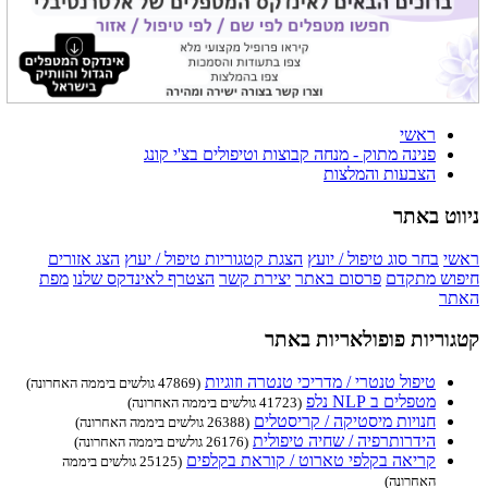
ראשי
פנינה מתוק - מנחה קבוצות וטיפולים בצ'י קונג
הצבעות והמלצות
ניווט באתר
ראשי
בחר סוג טיפול / יועץ
הצגת קטגוריות טיפול / יעוץ
הצג אזורים
חיפוש מתקדם
פרסום באתר
יצירת קשר
הצטרף לאינדקס שלנו
מפת
האתר
קטגוריות פופולאריות באתר
טיפול טנטרי / מדריכי טנטרה וזוגיות
(47869 גולשים ביממה האחרונה)
מטפלים ב NLP נלפ
(41723 גולשים ביממה האחרונה)
חנויות מיסטיקה / קריסטלים
(26388 גולשים ביממה האחרונה)
הידרותרפיה / שחיה טיפולית
(26176 גולשים ביממה האחרונה)
קריאה בקלפי טארוט / קוראת בקלפים
(25125 גולשים ביממה
האחרונה)