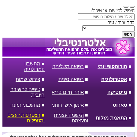
חיפוש לפי שם או טיפול:
בחר אזור / עיר:
חפש
■
מחשבון
■
הורוסקופ יומי
■
רפואה משלימה
נומרולוגיה
■
אסטרולוגיה
■
רפואה סינית
■
פירוש שמות
■
טיפים לחשיבה
■
מיסטיקה
■
אורח חיים בריא
חיובית
■
טארוט
■
אימון אישי רוחני
■
מחשבוני תזונה
■
הגשמה עצמית
■
הצטרפות יועצים
■
התאמת מזלות
והעצמה
ומטפלים