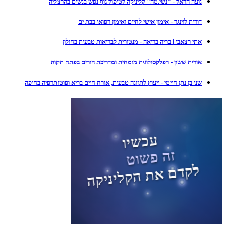
נועה הראל - "נשי.מה" קליניקה לטיפול גוף נפש בנשים בהרצליה
דורית לוינגר - אימון אישי לחיים ואימון רפואי בבת ים
אתי רצאבי | בריה בריאה - מנטורית לבריאות טבעית בחולון
אורית ששון - רפלקסולוגית מומחית ומדריכת הורים בפתח תקוה
שני בן נתן חיימי - ייעוץ לתזונה טבעית, אורח חיים בריא ופוטותרפיה בחיפה