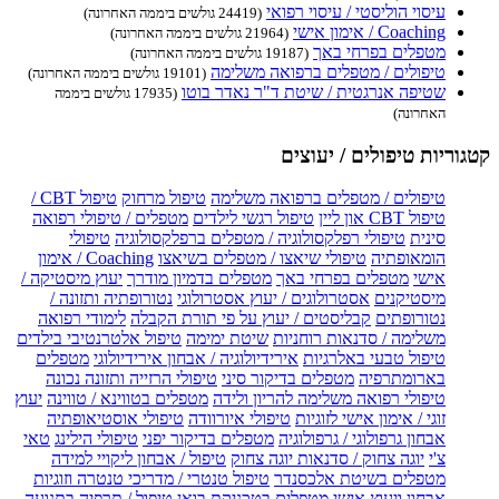
עיסוי הוליסטי / עיסוי רפואי
(24419 גולשים ביממה האחרונה)
Coaching / אימון אישי
(21964 גולשים ביממה האחרונה)
מטפלים בפרחי באך
(19187 גולשים ביממה האחרונה)
טיפולים / מטפלים ברפואה משלימה
(19101 גולשים ביממה האחרונה)
שטיפה אנרגטית / שיטת ד"ר נאדר בוטו
(17935 גולשים ביממה
האחרונה)
קטגוריות טיפולים / יעוצים
טיפולים / מטפלים ברפואה משלימה
טיפול מרחוק
טיפול CBT /
טיפול CBT און ליין
טיפול רגשי לילדים
מטפלים / טיפולי רפואה
סינית
טיפולי רפלקסולוגיה / מטפלים ברפלקסולוגיה
טיפולי
הומאופתיה
טיפולי שיאצו / מטפלים בשיאצו
Coaching / אימון
אישי
מטפלים בפרחי באך
מטפלים בדמיון מודרך
יעוץ מיסטיקה /
מיסטיקנים
אסטרולוגים / יעוץ אסטרולוגי
נטורופתיה ותזונה /
נטורופתים
קבליסטים / יעוץ על פי תורת הקבלה
לימודי רפואה
משלימה / סדנאות רוחניות
שיטת ימימה
טיפול אלטרנטיבי בילדים
טיפול טבעי באלרגיות
אירידיולוגיה / אבחון אירידיולוגי
מטפלים
בארומתרפיה
מטפלים בדיקור סיני
טיפולי הרזייה ותזונה נכונה
טיפולי רפואה משלימה להריון ולידה
מטפלים בטווינא / טווינה
יעוץ
זוגי / אימון אישי לזוגיות
טיפולי איורוודה
טיפולי אוסטיאופתיה
אבחון גרפולוגי / גרפולוגיה
מטפלים בדיקור יפני
טיפולי הילינג
טאי
צ'י
יוגה צחוק / סדנאות יוגה צחוק
טיפול / אבחון ליקויי למידה
מטפלים בשיטת אלכסנדר
טיפול טנטרי / מדריכי טנטרה וזוגיות
אבחון ויעוץ אישי
מטפלים בטכניקת בואן
טיפול / תרפיה בתנועה