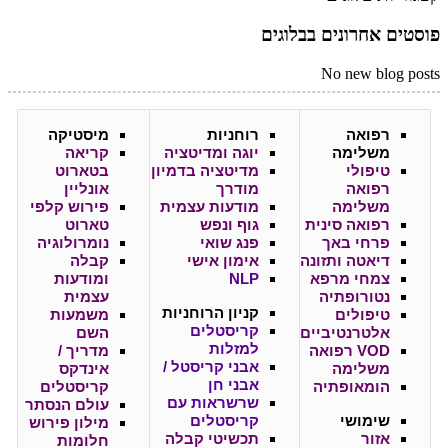
פוסטים אחרונים בבלוגים
No new blog posts
רפואה
רוחניות
מיסטיקה
משלימה
יוגה ומדיטציה
קריאה
טיפולי
מדיטציה בדמיון
בטארוט
רפואה
מודרך
אונליין
משלימה
מודעות עצמית
פירוש קלפי
רפואה סינית
גוף ונפש
טארוט
פרחי באך
פנג שואי
נומרולוגיה
דיאטה ותזונה
אימון אישי
קבלה
צמחי מרפא
NLP
ומודעות
נטורופתיה
עצמית
קניון
הרוחניות
טיפולים
משמעות
קריסטלים
אלטרנטיביים
השם
למזלות
VOD רפואה
מדריך /
אבני קריסטל /
משלימה
אינדקס
אבני חן
הומאופתיה
קריסטלים
שרשראות עם
עולם הנסתר
שימושי
קריסטלים
מילון פירוש
אזור
תכשיטי קבלה
חלומות