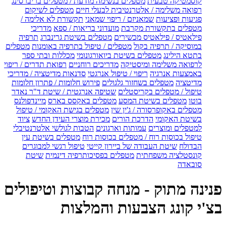
קוסמטיקה טבעית
מטפלים בנשימה מודעת / מטפלים בריברסינג
רפואה משלימה / אלטרנטיבית לבעלי חיים
מטפלים לשיקום
פגיעות ופציעות
שמאניזם / ריפוי שמאני
תקשורת לא אלימה /
מטפלים בתקשורת מקרבת
מועדוני בריאות / ספא
מדריכי
פילאטיס / פילאטיס מכשירים
מטפלים בשיטת גרינברג
תרפיה
במוסיקה / תרפיה בקול
מטפלים / טיפול בתרפיה באומנות
מטפלים
בתטא הילינג
מטפלים בשיטת ביואורגונומי
מכללות ובתי ספר
לרפואה משלימה ומיסטיקה
מדריכים רוחניים
רפואת תדרים / ריפוי
באמצעות אנרגיה
ריפוי / טיפול אנרגטי
סדנאות מדיטציה / מדריכי
מדיטציה
מטפלים בשחזור גלגולים
פירוש חלומות / פתרון חלומות
טיפול / מטפלים בקריסטלים
שטיפה אנרגטית / שיטת ד"ר נאדר
בוטו
מטפלים בשיטת המסע
מטפלים באקסס בארס
מיינדפולנס
מטפלים באקופרסורה / ג'ין שין
מטפלים בגישת האקומי / טיפול
בשיטת האקומי
הדרכת הורים
מכירת מוצרי העידן החדש
ציוד
למטפלים ומוצרים
עמותות וארגונים
הטבות לגולשי אלטרנטיבלי
טיפול בכוסות רוח / מטפלים בכוסות רוח
מטפלים בשיטת עין
הבדולח
שיטת העבודה של ביירון קייטי
טיפול רגשי למבוגרים
קונסטלציה משפחתית
מטפלים בפסיכותרפיה דינמית
שיטת
סובאדה
פנינה מתוק - מנחה קבוצות וטיפולים
בצ'י קונג הצבעות והמלצות