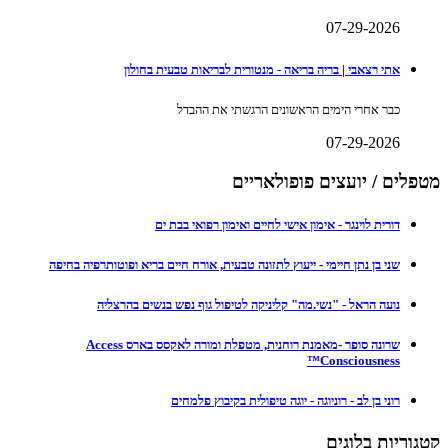
07-29-2026
אתי רצאבי | בריה בריאה - מנטורית לבריאות טבעית בחולון
כבר אחרי הימים הראשונים הרגשתי את ההבדל
07-29-2026
מטפלים / יועצים פופולאריים
דורית לוינגר - אימון אישי לחיים ואימון רפואי בבת ים
שני בן נתן חיימי - ייעוץ לתזונה טבעית, אורח חיים בריא ופוטותרפיה בחיפה
נועה הראל - "נשי.מה" קליניקה לטיפול גוף נפש בנשים בהרצליה
שרונה סופר -מאמנת רוחנית, מטפלת ומורה לאקסס בארס Access
Consciousness™
רוני בן לב - רוניוגה - יוגה טיפולית בקיבוץ פלמחים
קטגוריות בלוגים