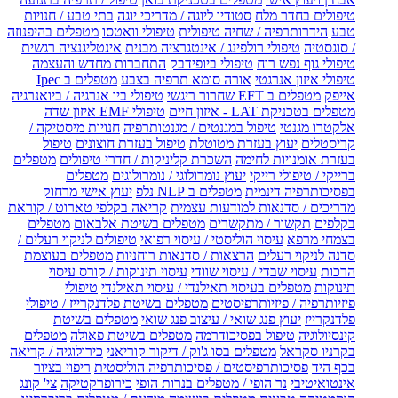
טיפולים בחדר מלח
סטודיו ליוגה / מדריכי יוגה
בתי טבע / חנויות
טבע
הידרותרפיה / שחיה טיפולית
טיפולי וואטסו
מטפלים בהיפנוזה
/ סוגסטיה
טיפולי רולפינג / אינטגרציה מבנית
אינטליגנציה רגשית
טיפולי גוף נפש רוח
טיפולי ביופידבק
התחברות מחדש והעצמה
טיפולי איזון אנרגטי
אורה סומא תרפיה בצבע
מטפלים ב Ipec
אייפק
מטפלים ב EFT שחרור ריגשי
טיפולי ביו אנרגיה / ביואנרגיה
מטפלים בטכניקת LAT - איזון חיים
טיפולי EMF איזון שדה
אלקטרו מגנטי
טיפול במגנטים / מגנטותרפיה
חנויות מיסטיקה /
קריסטלים
יעוץ בעזרת מטוטלת
טיפול בעזרת חוצונים
טיפול
בעזרת אומנויות לחימה
השכרת קליניקות / חדרי טיפולים
מטפלים
ברייקי / טיפולי רייקי
יעוץ נומרולוגי / נומרולוגים
מטפלים
בפסיכותרפיה דינמית
מטפלים ב NLP נלפ
יעוץ אישי מרחוק
מדריכים / סדנאות למודעות עצמית
קריאה בקלפי טארוט / קוראת
בקלפים
תקשור / מתקשרים
מטפלים בשיטת אלבאום
מטפלים
בצמחי מרפא
עיסוי הוליסטי / עיסוי רפואי
טיפולים לניקוי רעלים /
סדנה לניקוי רעלים
הרצאות / סדנאות רוחניות
מטפלים בעוצמת
הרכות
עיסוי שבדי / עיסוי שוודי
עיסוי תינוקות / קורס עיסוי
תינוקות
מטפלים בעיסוי תאילנדי / עיסוי תאילנדי
טיפולי
פיזיותרפיה / פיזיותרפיסטים
מטפלים בשיטת פלדנקרייז / טיפולי
פלדנקרייז
יעוץ פנג שואי / עיצוב פנג שואי
מטפלים בשיטת
קינסיולוגיה
טיפול בפסיכודרמה
מטפלים בשיטת פאולה
מטפלים
בקרניו סקראל
מטפלים בסו ג'וק / דיקור קוריאני
כירולוגיה / קריאה
בכף היד
פסיכותרפיסטים / פסיכותרפיה הוליסטית
ריפוי בציור
אינטואיטיבי
נר הופי / מטפלים בנרות הופי
כירופרקטיקה
צי' קונג