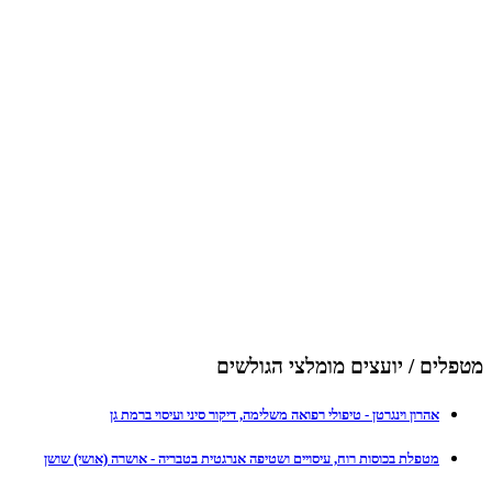
מטפלים / יועצים מומלצי הגולשים
אהרון וינגרטן - טיפולי רפואה משלימה, דיקור סיני ועיסוי ברמת גן
מטפלת בכוסות רוח, עיסויים ושטיפה אנרגטית בטבריה - אושרה (אושי) שושן