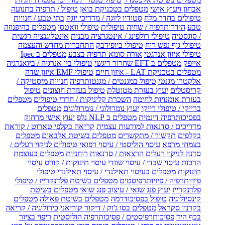
אבחון ויעוץ אישי
מטפלים בטכניקת בואן
טיפול / תרפיה בתנועה
טיפולים בחדר מלח
סטודיו ליוגה / מדריכי יוגה
בתי טבע / חנויות
טבע
הידרותרפיה / שחיה טיפולית
טיפולי וואטסו
מטפלים בהיפנוזה
/ סוגסטיה
טיפולי רולפינג / אינטגרציה מבנית
אינטליגנציה רגשית
טיפולי גוף נפש רוח
טיפולי ביופידבק
התחברות מחדש והעצמה
טיפולי איזון אנרגטי
אורה סומא תרפיה בצבע
מטפלים ב Ipec
אייפק
מטפלים ב EFT שחרור ריגשי
טיפולי ביו אנרגיה / ביואנרגיה
מטפלים בטכניקת LAT - איזון חיים
טיפולי EMF איזון שדה
אלקטרו מגנטי
טיפול במגנטים / מגנטותרפיה
חנויות מיסטיקה /
קריסטלים
יעוץ בעזרת מטוטלת
טיפול בעזרת חוצונים
טיפול
בעזרת אומנויות לחימה
השכרת קליניקות / חדרי טיפולים
מטפלים
ברייקי / טיפולי רייקי
יעוץ נומרולוגי / נומרולוגים
מטפלים
בפסיכותרפיה דינמית
מטפלים ב NLP נלפ
יעוץ אישי מרחוק
מדריכים / סדנאות למודעות עצמית
קריאה בקלפי טארוט / קוראת
בקלפים
תקשור / מתקשרים
מטפלים בשיטת אלבאום
מטפלים
בצמחי מרפא
עיסוי הוליסטי / עיסוי רפואי
טיפולים לניקוי רעלים /
סדנה לניקוי רעלים
הרצאות / סדנאות רוחניות
מטפלים בעוצמת
הרכות
עיסוי שבדי / עיסוי שוודי
עיסוי תינוקות / קורס עיסוי
תינוקות
מטפלים בעיסוי תאילנדי / עיסוי תאילנדי
טיפולי
פיזיותרפיה / פיזיותרפיסטים
מטפלים בשיטת פלדנקרייז / טיפולי
פלדנקרייז
יעוץ פנג שואי / עיצוב פנג שואי
מטפלים בשיטת
קינסיולוגיה
טיפול בפסיכודרמה
מטפלים בשיטת פאולה
מטפלים
בקרניו סקראל
מטפלים בסו ג'וק / דיקור קוריאני
כירולוגיה / קריאה
בכף היד
פסיכותרפיסטים / פסיכותרפיה הוליסטית
ריפוי בציור