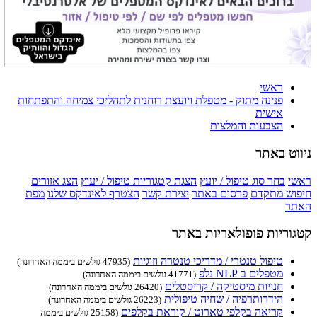
ראשי
פנינה מתוק - מטפלת ויועצת רוחנית לתהליכי צמיחה והתפתחות
אישית
הצבעות והמלצות
ניווט באתר
ראשי
בחר סוג טיפול / יועץ
הצגת קטגוריות טיפול / יעוץ
הצג אזורים
חיפוש מתקדם
פרסום באתר
יצירת קשר
הצטרף לאינדקס שלנו
מפת
האתר
קטגוריות פופולאריות באתר
טיפול טנטרי / מדריכי טנטרה וזוגיות
(47935 גולשים ביממה האחרונה)
מטפלים ב NLP נלפ
(41771 גולשים ביממה האחרונה)
חנויות מיסטיקה / קריסטלים
(26420 גולשים ביממה האחרונה)
הידרותרפיה / שחיה טיפולית
(26223 גולשים ביממה האחרונה)
קריאה בקלפי טארוט / קוראת בקלפים
(25158 גולשים ביממה