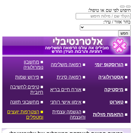
חיפוש לפי שם או טיפול:
בחר אזור / עיר:
חפש
■
מחשבון
■
הורוסקופ יומי
■
רפואה משלימה
נומרולוגיה
■
אסטרולוגיה
■
רפואה סינית
■
פירוש שמות
■
טיפים לחשיבה
■
מיסטיקה
■
אורח חיים בריא
חיובית
■
טארוט
■
אימון אישי רוחני
■
מחשבוני תזונה
■
הגשמה עצמית
■
הצטרפות יועצים
■
התאמת מזלות
והעצמה
ומטפלים