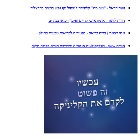
נועה הראל - "נשי.מה" קליניקה לטיפול גוף נפש בנשים בהרצליה
דורית לוינגר - אימון אישי לחיים ואימון רפואי בבת ים
אתי רצאבי | בריה בריאה - מנטורית לבריאות טבעית בחולון
אורית ששון - רפלקסולוגית מומחית ומדריכת הורים בפתח תקוה