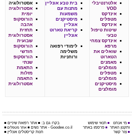
אלטרנטיבלי
בית טבע אונליין
אסטרולוגיה
VOD
מתנות עם
אסטרולוגיה
אינדקס
משמעות
יומית
מטפלים
מיסטיקנים
הורוסקופ
אינדקס
אונליין
אהבה
שיטות טיפול
קריאת טארוט
תחזית
טבעי
אונליין
אסטרולוגית
אינדקס צמחי
שבועית
מרפא
לימודי רפואה
הורוסקופ
שואלים את
משלימה
חודשי
הטארוט
ורוחניות
הורוסקופ
מאמנים
שנתי
מומלצים
התאמת
מטפלים
מזלות
מומלצים
התאמה
מיסטיקנים
אסטרולוגית
מומלצים
מי אנחנו
תנאי שימוש
בקרו גם ב:
אתר
רפואת שיניים
■
■
■
■
ותקנון האתר
פרסמו באתר
Goodee.co.il
- אתר
נשים
■
■
אתר מטפלים
■
צור קשר
חנות קריסטלים אונליין
■
■