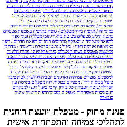
אינטואיטיבי
נר הופי / מטפלים בנרות הופי
כירופרקטיקה
צי' קונג
קוסמטיקה טבעית
מטפלים בנשימה מודעת / מטפלים בריברסינג
רפואה משלימה / אלטרנטיבית לבעלי חיים
מטפלים לשיקום
פגיעות ופציעות
שמאניזם / ריפוי שמאני
תקשורת לא אלימה /
מטפלים בתקשורת מקרבת
מועדוני בריאות / ספא
מדריכי
פילאטיס / פילאטיס מכשירים
מטפלים בשיטת גרינברג
תרפיה
במוסיקה / תרפיה בקול
מטפלים / טיפול בתרפיה באומנות
מטפלים
בתטא הילינג
מטפלים בשיטת ביואורגונומי
מכללות ובתי ספר
לרפואה משלימה ומיסטיקה
מדריכים רוחניים
רפואת תדרים / ריפוי
באמצעות אנרגיה
ריפוי / טיפול אנרגטי
סדנאות מדיטציה / מדריכי
מדיטציה
מטפלים בשחזור גלגולים
פירוש חלומות / פתרון חלומות
טיפול / מטפלים בקריסטלים
שטיפה אנרגטית / שיטת ד"ר נאדר
בוטו
מטפלים בשיטת המסע
מטפלים באקסס בארס
מיינדפולנס
מטפלים באקופרסורה / ג'ין שין
מטפלים בגישת האקומי / טיפול
בשיטת האקומי
הדרכת הורים
מכירת מוצרי העידן החדש
ציוד
למטפלים ומוצרים
עמותות וארגונים
הטבות לגולשי אלטרנטיבלי
טיפול בכוסות רוח / מטפלים בכוסות רוח
מטפלים בשיטת עין
הבדולח
שיטת העבודה של ביירון קייטי
טיפול רגשי למבוגרים
קונסטלציה משפחתית
מטפלים בפסיכותרפיה דינמית
שיטת
סובאדה
פנינה מתוק - מטפלת ויועצת רוחנית
לתהליכי צמיחה והתפתחות אישית