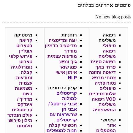
פוסטים אחרונים בבלוגים
No new blog posts
רפואה
רוחניות
מיסטיקה
משלימה
יוגה ומדיטציה
קריאה
טיפולי
מדיטציה בדמיון
בטארוט
רפואה
מודרך
אונליין
משלימה
מודעות עצמית
פירוש קלפי
רפואה סינית
גוף ונפש
טארוט
פרחי באך
פנג שואי
נומרולוגיה
דיאטה ותזונה
אימון אישי
קבלה
צמחי מרפא
NLP
ומודעות
נטורופתיה
עצמית
קניון
הרוחניות
טיפולים
משמעות
קריסטלים
אלטרנטיביים
השם
למזלות
VOD רפואה
מדריך /
אבני קריסטל /
משלימה
אינדקס
אבני חן
הומאופתיה
קריסטלים
שרשראות עם
עולם הנסתר
שימושי
קריסטלים
מילון פירוש
אזור
תכשיטי קבלה
חלומות
המטפלים
חנות למטפלים