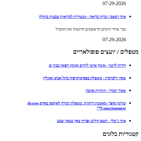
07-29-2026
אתי רצאבי | בריה בריאה - מנטורית לבריאות טבעית בחולון
כבר אחרי הימים הראשונים הרגשתי את ההבדל
07-29-2026
מטפלים / יועצים פופולאריים
דורית לוינגר - אימון אישי לחיים ואימון רפואי בבת ים
טסה זילברברג - מטפלת בפסיכותרפיה בתל אביב ואונליין
מאיר תבורי - החזרת אהבה
שרונה סופר -מאמנת רוחנית, מטפלת ומורה לאקסס בארס Access
Consciousness™
אתי ג'יבלי - תטא הילינג ופרחי באך בבאר שבע
קטגוריות בלוגים