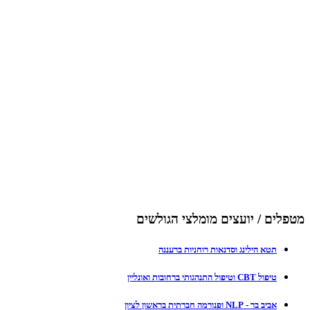
מטפלים / יועצים מומלצי הגולשים
תטא הילינג וסדנאות רוחניות ברעננה
טיפול CBT וטיפול התנהגותי ברחובות ואונליין
אביב בר - NLP ופנורמה חברתית בראשון לציון