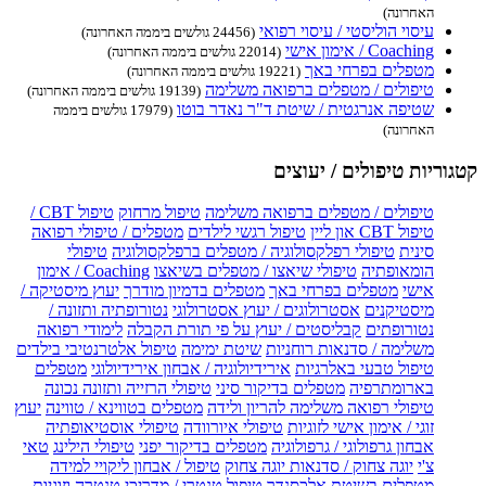
האחרונה)
עיסוי הוליסטי / עיסוי רפואי
(24456 גולשים ביממה האחרונה)
Coaching / אימון אישי
(22014 גולשים ביממה האחרונה)
מטפלים בפרחי באך
(19221 גולשים ביממה האחרונה)
טיפולים / מטפלים ברפואה משלימה
(19139 גולשים ביממה האחרונה)
שטיפה אנרגטית / שיטת ד"ר נאדר בוטו
(17979 גולשים ביממה
האחרונה)
קטגוריות טיפולים / יעוצים
טיפולים / מטפלים ברפואה משלימה
טיפול מרחוק
טיפול CBT /
טיפול CBT און ליין
טיפול רגשי לילדים
מטפלים / טיפולי רפואה
סינית
טיפולי רפלקסולוגיה / מטפלים ברפלקסולוגיה
טיפולי
הומאופתיה
טיפולי שיאצו / מטפלים בשיאצו
Coaching / אימון
אישי
מטפלים בפרחי באך
מטפלים בדמיון מודרך
יעוץ מיסטיקה /
מיסטיקנים
אסטרולוגים / יעוץ אסטרולוגי
נטורופתיה ותזונה /
נטורופתים
קבליסטים / יעוץ על פי תורת הקבלה
לימודי רפואה
משלימה / סדנאות רוחניות
שיטת ימימה
טיפול אלטרנטיבי בילדים
טיפול טבעי באלרגיות
אירידיולוגיה / אבחון אירידיולוגי
מטפלים
בארומתרפיה
מטפלים בדיקור סיני
טיפולי הרזייה ותזונה נכונה
טיפולי רפואה משלימה להריון ולידה
מטפלים בטווינא / טווינה
יעוץ
זוגי / אימון אישי לזוגיות
טיפולי איורוודה
טיפולי אוסטיאופתיה
אבחון גרפולוגי / גרפולוגיה
מטפלים בדיקור יפני
טיפולי הילינג
טאי
צ'י
יוגה צחוק / סדנאות יוגה צחוק
טיפול / אבחון ליקויי למידה
מטפלים בשיטת אלכסנדר
טיפול טנטרי / מדריכי טנטרה וזוגיות