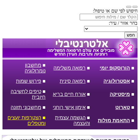
חיפוש לפי שם או טיפול:
בחר אזור / עיר:
חפש
■
מחשבון
■
הורוסקופ יומי
■
רפואה משלימה
נומרולוגיה
■
אסטרולוגיה
■
רפואה סינית
■
פירוש שמות
■
טיפים לחשיבה
■
מיסטיקה
■
אורח חיים בריא
חיובית
■
טארוט
■
אימון אישי רוחני
■
מחשבוני תזונה
■
הגשמה עצמית
■
הצטרפות יועצים
■
התאמת מזלות
והעצמה
ומטפלים