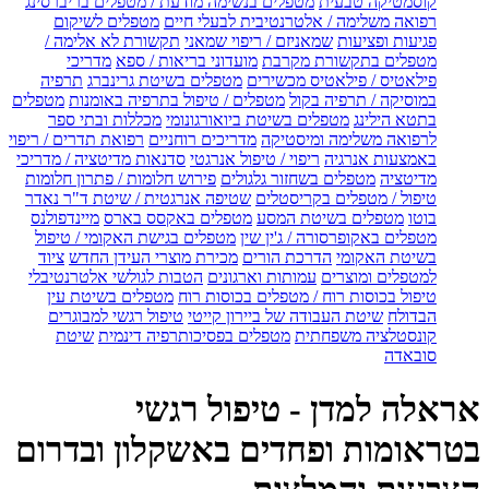
קוסמטיקה טבעית
מטפלים בנשימה מודעת / מטפלים בריברסינג
רפואה משלימה / אלטרנטיבית לבעלי חיים
מטפלים לשיקום
פגיעות ופציעות
שמאניזם / ריפוי שמאני
תקשורת לא אלימה /
מטפלים בתקשורת מקרבת
מועדוני בריאות / ספא
מדריכי
פילאטיס / פילאטיס מכשירים
מטפלים בשיטת גרינברג
תרפיה
במוסיקה / תרפיה בקול
מטפלים / טיפול בתרפיה באומנות
מטפלים
בתטא הילינג
מטפלים בשיטת ביואורגונומי
מכללות ובתי ספר
לרפואה משלימה ומיסטיקה
מדריכים רוחניים
רפואת תדרים / ריפוי
באמצעות אנרגיה
ריפוי / טיפול אנרגטי
סדנאות מדיטציה / מדריכי
מדיטציה
מטפלים בשחזור גלגולים
פירוש חלומות / פתרון חלומות
טיפול / מטפלים בקריסטלים
שטיפה אנרגטית / שיטת ד"ר נאדר
בוטו
מטפלים בשיטת המסע
מטפלים באקסס בארס
מיינדפולנס
מטפלים באקופרסורה / ג'ין שין
מטפלים בגישת האקומי / טיפול
בשיטת האקומי
הדרכת הורים
מכירת מוצרי העידן החדש
ציוד
למטפלים ומוצרים
עמותות וארגונים
הטבות לגולשי אלטרנטיבלי
טיפול בכוסות רוח / מטפלים בכוסות רוח
מטפלים בשיטת עין
הבדולח
שיטת העבודה של ביירון קייטי
טיפול רגשי למבוגרים
קונסטלציה משפחתית
מטפלים בפסיכותרפיה דינמית
שיטת
סובאדה
אראלה למדן - טיפול רגשי
בטראומות ופחדים באשקלון ובדרום