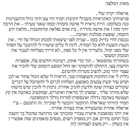
מאת: המלצה
אראלה יקרה שלי ,
פגישותינו האקראיות בשבילי הקיבוץ תמיד היו עם חיוך גדול והתעניינות
כנה בשלומנו. היית נראית לי אישה נחמדה וכמה שאני טעיתי – את הרבה
יותר מזה ! את אישה נהדרת , בת אדם נפלאה ומתחשבת , מלאת ידע
וחכמה, שופעת סבלנות ואהבה.....
נכנסת לחיי בדיוק בזמן – שנייה לפני שיצאתי למבחן הגדול של חיי , את
הגעת והצעת ללא כל תמורה, לתת לי כלים שיעזרו לי להתגבר על הפחד
שלי מפני קהל. בלעדייך אין לי כל ספק , לא הייתי מצליחה לעבור את
המבחן המעשי .
כשחזרתי מהסטאז' – תוך כדי אימון, רעיונות חדשים עלו, אופציות
חדשות צצו, התחלנו להתמקד ואז החל המסע הקסום שלי להכיר את
עצמי יותר טוב, להציב מטרות ולהשיגם.
גילית לי את החזקות והעוצמות שבי, הראית לי שלא הכול שחור או לבן
ושיש עוד קשת צבעים באמצע, הצלחת לגרום לי להסתכל על דברים
שקורים בצורה שונה ולדעת להגיב אחרת. גרמת לי להבין שיש מישהו
שלא מוותר עליך , שמציב לך מראות ואתגרים, שמקשיב באהבה אין קץ
ושעוטף באהבה גדולה ואינסופית למרות גודלך הקומפקטי.
תמיד קיוויתי שאראלה תתקשר ותבשר לי שזכיתי .זה התגשם – ע"י
אראלה אחרת שהעשירה אותי בצורה אחרת .
את יותר ממאמנת אישית עבורי ובזכותך אני מרגישה שהכול בר השגה
בכל תחום בחיים אם רק מספיק רוצים, מנסים ומאמינים שזה אפשרי !
אין כשלון – רק משוב לצמיחה !!!!