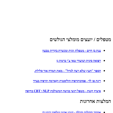
מטפלים / יועצים מומלצי הגולשים
ענת בן חיים - מטפלת זוגית ומגשרת בקרית טבעון
רפואה סינית ושיעורי טאי צ'י ברמת גן
הספר "העץ שלא רצה לגדול" - מאת תמרה אור סלילת.
רינת פז לוי - פסיכותרפיה הוליסטית וקארמה תרפיה בערד
איציק קשת - מטפל רגשי בגישה המשולבת NLP ו CBT בחיפה
המלצות אחרונות
אסתר תהילים וקבלה - ייעוץ אישי וטלפוני בגוש דן