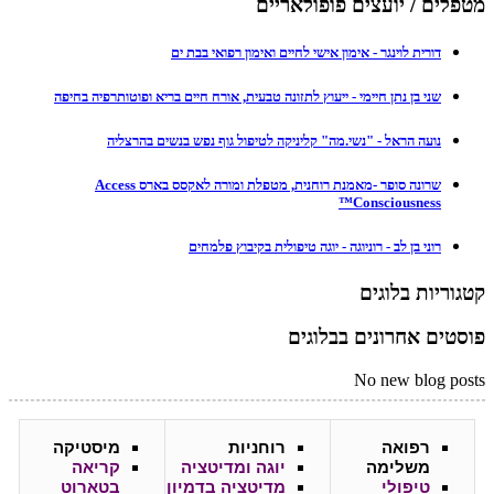
מטפלים / יועצים פופולאריים
דורית לוינגר - אימון אישי לחיים ואימון רפואי בבת ים
שני בן נתן חיימי - ייעוץ לתזונה טבעית, אורח חיים בריא ופוטותרפיה בחיפה
נועה הראל - "נשי.מה" קליניקה לטיפול גוף נפש בנשים בהרצליה
שרונה סופר -מאמנת רוחנית, מטפלת ומורה לאקסס בארס Access
Consciousness™
רוני בן לב - רוניוגה - יוגה טיפולית בקיבוץ פלמחים
קטגוריות בלוגים
פוסטים אחרונים בבלוגים
No new blog posts
רפואה
רוחניות
מיסטיקה
משלימה
יוגה ומדיטציה
קריאה
טיפולי
מדיטציה בדמיון
בטארוט