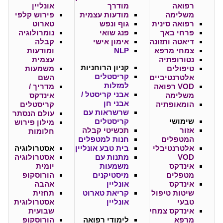
רפואה
מודרך
אונליין
משלימה
מודעות עצמית
פירוש קלפי
רפואה סינית
גוף ונפש
טארוט
פרחי באך
פנג שואי
נומרולוגיה
דיאטה ותזונה
אימון אישי
קבלה
צמחי מרפא
NLP
ומודעות
נטורופתיה
עצמית
קניון
הרוחניות
טיפולים
משמעות
קריסטלים
אלטרנטיביים
השם
למזלות
VOD רפואה
מדריך /
אבני קריסטל /
משלימה
אינדקס
אבני חן
הומאופתיה
קריסטלים
שרשראות עם
עולם הנסתר
שימושי
קריסטלים
מילון פירוש
אזור
תכשיטי קבלה
חלומות
המטפלים
חנות למטפלים
אלטרנטיבלי
בית טבע אונליין
אסטרולוגיה
VOD
מתנות עם
אסטרולוגיה
אינדקס
משמעות
יומית
מטפלים
מיסטיקנים
הורוסקופ
אינדקס
אונליין
אהבה
שיטות טיפול
קריאת טארוט
תחזית
טבעי
אונליין
אסטרולוגית
אינדקס צמחי
שבועית
מרפא
לימודי רפואה
הורוסקופ