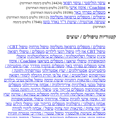
עיסוי הוליסטי / עיסוי רפואי
(24424 גולשים ביממה האחרונה)
Coaching / אימון אישי
(21975 גולשים ביממה האחרונה)
מטפלים בפרחי באך
(19196 גולשים ביממה האחרונה)
טיפולים / מטפלים ברפואה משלימה
(19112 גולשים ביממה האחרונה)
שטיפה אנרגטית / שיטת ד"ר נאדר בוטו
(17946 גולשים ביממה
האחרונה)
קטגוריות טיפולים / יעוצים
טיפולים / מטפלים ברפואה משלימה
טיפול מרחוק
טיפול CBT /
טיפול CBT און ליין
טיפול רגשי לילדים
מטפלים / טיפולי רפואה
סינית
טיפולי רפלקסולוגיה / מטפלים ברפלקסולוגיה
טיפולי
הומאופתיה
טיפולי שיאצו / מטפלים בשיאצו
Coaching / אימון
אישי
מטפלים בפרחי באך
מטפלים בדמיון מודרך
יעוץ מיסטיקה /
מיסטיקנים
אסטרולוגים / יעוץ אסטרולוגי
נטורופתיה ותזונה /
נטורופתים
קבליסטים / יעוץ על פי תורת הקבלה
לימודי רפואה
משלימה / סדנאות רוחניות
שיטת ימימה
טיפול אלטרנטיבי בילדים
טיפול טבעי באלרגיות
אירידיולוגיה / אבחון אירידיולוגי
מטפלים
בארומתרפיה
מטפלים בדיקור סיני
טיפולי הרזייה ותזונה נכונה
טיפולי רפואה משלימה להריון ולידה
מטפלים בטווינא / טווינה
יעוץ
זוגי / אימון אישי לזוגיות
טיפולי איורוודה
טיפולי אוסטיאופתיה
אבחון גרפולוגי / גרפולוגיה
מטפלים בדיקור יפני
טיפולי הילינג
טאי
צ'י
יוגה צחוק / סדנאות יוגה צחוק
טיפול / אבחון ליקויי למידה
מטפלים בשיטת אלכסנדר
טיפול טנטרי / מדריכי טנטרה וזוגיות
אבחון ויעוץ אישי
מטפלים בטכניקת בואן
טיפול / תרפיה בתנועה