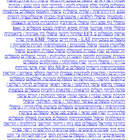
טיפולים בחדר מלח
סטודיו ליוגה / מדריכי יוגה
בתי טבע / חנויות
טבע
הידרותרפיה / שחיה טיפולית
טיפולי וואטסו
מטפלים בהיפנוזה
/ סוגסטיה
טיפולי רולפינג / אינטגרציה מבנית
אינטליגנציה רגשית
טיפולי גוף נפש רוח
טיפולי ביופידבק
התחברות מחדש והעצמה
טיפולי איזון אנרגטי
אורה סומא תרפיה בצבע
מטפלים ב Ipec
אייפק
מטפלים ב EFT שחרור ריגשי
טיפולי ביו אנרגיה / ביואנרגיה
מטפלים בטכניקת LAT - איזון חיים
טיפולי EMF איזון שדה
אלקטרו מגנטי
טיפול במגנטים / מגנטותרפיה
חנויות מיסטיקה /
קריסטלים
יעוץ בעזרת מטוטלת
טיפול בעזרת חוצונים
טיפול
בעזרת אומנויות לחימה
השכרת קליניקות / חדרי טיפולים
מטפלים
ברייקי / טיפולי רייקי
יעוץ נומרולוגי / נומרולוגים
מטפלים
בפסיכותרפיה דינמית
מטפלים ב NLP נלפ
יעוץ אישי מרחוק
מדריכים / סדנאות למודעות עצמית
קריאה בקלפי טארוט / קוראת
בקלפים
תקשור / מתקשרים
מטפלים בשיטת אלבאום
מטפלים
בצמחי מרפא
עיסוי הוליסטי / עיסוי רפואי
טיפולים לניקוי רעלים /
סדנה לניקוי רעלים
הרצאות / סדנאות רוחניות
מטפלים בעוצמת
הרכות
עיסוי שבדי / עיסוי שוודי
עיסוי תינוקות / קורס עיסוי
תינוקות
מטפלים בעיסוי תאילנדי / עיסוי תאילנדי
טיפולי
פיזיותרפיה / פיזיותרפיסטים
מטפלים בשיטת פלדנקרייז / טיפולי
פלדנקרייז
יעוץ פנג שואי / עיצוב פנג שואי
מטפלים בשיטת
קינסיולוגיה
טיפול בפסיכודרמה
מטפלים בשיטת פאולה
מטפלים
בקרניו סקראל
מטפלים בסו ג'וק / דיקור קוריאני
כירולוגיה / קריאה
בכף היד
פסיכותרפיסטים / פסיכותרפיה הוליסטית
ריפוי בציור
אינטואיטיבי
נר הופי / מטפלים בנרות הופי
כירופרקטיקה
צי' קונג