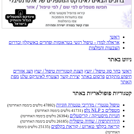
ראשי
אראלה למדן - טיפול רגשי בטראומות ופחדים באשקלון ובדרום
הצבעות והמלצות
ניווט באתר
ראשי
בחר סוג טיפול / יועץ
הצגת קטגוריות טיפול / יעוץ
הצג אזורים
חיפוש מתקדם
פרסום באתר
יצירת קשר
הצטרף לאינדקס שלנו
מפת
האתר
קטגוריות פופולאריות באתר
טיפול טנטרי / מדריכי טנטרה וזוגיות
(47892 גולשים ביממה האחרונה)
מטפלים ב NLP נלפ
(41731 גולשים ביממה האחרונה)
חנויות מיסטיקה / קריסטלים
(26394 גולשים ביממה האחרונה)
הידרותרפיה / שחיה טיפולית
(26185 גולשים ביממה האחרונה)
קריאה בקלפי טארוט / קוראת בקלפים
(25135 גולשים ביממה
האחרונה)