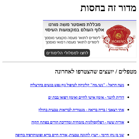
מדור זה בחסות
מטפלים / יועצים שהצטרפו לאחרונה
נועה הראל - "נשי.מה" קליניקה לטיפול גוף נפש בנשים בהרצליה
דורית לוינגר - אימון אישי לחיים ואימון רפואי בבת ים
אתי רצאבי | בריה בריאה - מנטורית לבריאות טבעית בחולון
אורית ששון - רפלקסולוגית מומחית ומדריכת הורים בפתח תקוה
שני בן נתן חיימי - ייעוץ לתזונה טבעית, אורח חיים בריא ופוטותרפיה בחיפה