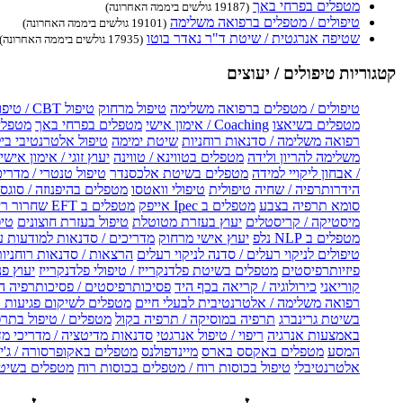
מטפלים בפרחי באך
(19187 גולשים ביממה האחרונה)
טיפולים / מטפלים ברפואה משלימה
(19101 גולשים ביממה האחרונה)
שטיפה אנרגטית / שיטת ד"ר נאדר בוטו
(17935 גולשים ביממה האחרונה)
קטגוריות טיפולים / יעוצים
טיפולים / מטפלים ברפואה משלימה
טיפול מרחוק
טיפול CBT / טיפול CBT און ליין
מטפלים בשיאצו
Coaching / אימון אישי
מטפלים בפרחי באך
מטפלים
רפואה משלימה / סדנאות רוחניות
שיטת ימימה
טיפול אלטרנטיבי בי
משלימה להריון ולידה
מטפלים בטווינא / טווינה
יעוץ זוגי / אימון אישי 
/ אבחון ליקויי למידה
מטפלים בשיטת אלכסנדר
טיפול טנטרי / מדריכ
הידרותרפיה / שחיה טיפולית
טיפולי וואטסו
מטפלים בהיפנוזה / סוגס
סומא תרפיה בצבע
מטפלים ב Ipec אייפק
מטפלים ב EFT שחרור ריגשי
מיסטיקה / קריסטלים
יעוץ בעזרת מטוטלת
טיפול בעזרת חוצונים
טיפ
מטפלים ב NLP נלפ
יעוץ אישי מרחוק
מדריכים / סדנאות למודעות 
טיפולים לניקוי רעלים / סדנה לניקוי רעלים
הרצאות / סדנאות רוחניו
פיזיותרפיסטים
מטפלים בשיטת פלדנקרייז / טיפולי פלדנקרייז
יעוץ פנ
קוריאני
כירולוגיה / קריאה בכף היד
פסיכותרפיסטים / פסיכותרפיה ה
רפואה משלימה / אלטרנטיבית לבעלי חיים
מטפלים לשיקום פגיעות ו
בשיטת גרינברג
תרפיה במוסיקה / תרפיה בקול
מטפלים / טיפול בתרפ
באמצעות אנרגיה
ריפוי / טיפול אנרגטי
סדנאות מדיטציה / מדריכי מ
המסע
מטפלים באקסס בארס
מיינדפולנס
מטפלים באקופרסורה / ג'ין
אלטרנטיבלי
טיפול בכוסות רוח / מטפלים בכוסות רוח
מטפלים בשיטת