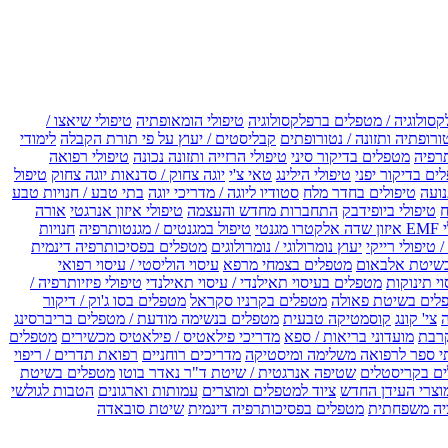
קסולוגיה / מטפלים ברפלקסולוגיה
טיפולי הומאופתיה
טיפולי שיאצו /
ורופתיה ותזונה / נטורופתים
קבליסטים / יעוץ על פי תורת הקבלה
לימודי
רפיה
מטפלים בדיקור סיני
טיפולי הרזייה ותזונה נכונה
טיפולי רפואה
ים בדיקור יפני
טיפולי הילינג
טאי צ'י
יוגה צחוק / סדנאות יוגה צחוק
טיפול
נועה
טיפולים בחדר מלח
סטודיו ליוגה / מדריכי יוגה
בתי טבע / חנויות טבע
ח
טיפולי ביופידבק
התחברות מחדש והעצמה
טיפולי איזון אנרגטי
אורה
ו מגנטי
טיפול במגנטים / מגנטותרפיה
חנויות
 טיפולי רייקי
יעוץ נומרולוגי / נומרולוגים
מטפלים בפסיכותרפיה דינמית
שיטת אלבאום
מטפלים בצמחי מרפא
עיסוי הוליסטי / עיסוי רפואי
וי תינוקות
מטפלים בעיסוי תאילנדי / עיסוי תאילנדי
טיפולי פיזיותרפיה /
לים בשיטת פאולה
מטפלים בקרניו סקראל
מטפלים בסו ג'וק / דיקור
צי' קונג
קוסמטיקה טבעית
מטפלים בנשימה מודעת / מטפלים בריברסינג
רבת
מועדוני בריאות / ספא
מדריכי פילאטיס / פילאטיס מכשירים
מטפלים
י ספר לרפואה משלימה ומיסטיקה
מדריכים רוחניים
רפואת תדרים / ריפוי
ים בקריסטלים
שטיפה אנרגטית / שיטת ד"ר נאדר בוטו
מטפלים בשיטת
וצרי העידן החדש
ציוד למטפלים ומוצרים
עמותות וארגונים
הטבות לגולשי
יה משפחתית
מטפלים בפסיכותרפיה דינמית
שיטת סובאדה