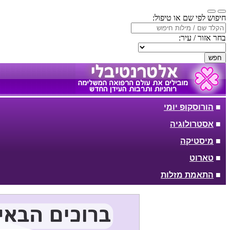
חיפוש לפי שם או טיפול:
בחר אזור / עיר:
חפש
■
הורוסקופ יומי
■
אסטרולוגיה
■
מיסטיקה
■
טארוט
■
התאמת מזלות