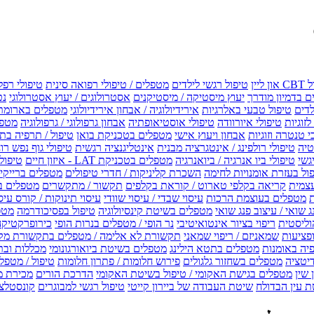
טיפול רגשי לילדים
מטפלים / טיפולי רפואה סינית
טיפולי רפל
 בדמיון מודרך
יעוץ מיסטיקה / מיסטיקנים
אסטרולוגים / יעוץ אסטרולוגי
נט
לדים
טיפול טבעי באלרגיות
אירידיולוגיה / אבחון אירידיולוגי
מטפלים בארומת
לזוגיות
טיפולי איורוודה
טיפולי אוסטיאופתיה
אבחון גרפולוגי / גרפולוגיה
מטפל
י טנטרה וזוגיות
אבחון ויעוץ אישי
מטפלים בטכניקת בואן
טיפול / תרפיה בת
טיה
טיפולי רולפינג / אינטגרציה מבנית
אינטליגנציה רגשית
טיפולי גוף נפש רו
טיפולי ביו אנרגיה / ביואנרגיה
מטפלים בטכניקת LAT - איזון חיים
טיפולי EMF איזון שדה אלקטר
ול בעזרת אומנויות לחימה
השכרת קליניקות / חדרי טיפולים
מטפלים ברייקי /
עצמית
קריאה בקלפי טארוט / קוראת בקלפים
תקשור / מתקשרים
מטפלים ב
ת
מטפלים בעוצמת הרכות
עיסוי שבדי / עיסוי שוודי
עיסוי תינוקות / קורס עיס
ג שואי / עיצוב פנג שואי
מטפלים בשיטת קינסיולוגיה
טיפול בפסיכודרמה
מטפ
וליסטית
ריפוי בציור אינטואיטיבי
נר הופי / מטפלים בנרות הופי
כירופרקטיקה
פציעות
שמאניזם / ריפוי שמאני
תקשורת לא אלימה / מטפלים בתקשורת מק
יה באומנות
מטפלים בתטא הילינג
מטפלים בשיטת ביואורגונומי
מכללות ובת
דיטציה
מטפלים בשחזור גלגולים
פירוש חלומות / פתרון חלומות
טיפול / מטפל
 שין
מטפלים בגישת האקומי / טיפול בשיטת האקומי
הדרכת הורים
מכירת מ
 עין הבדולח
שיטת העבודה של ביירון קייטי
טיפול רגשי למבוגרים
קונסטלצ