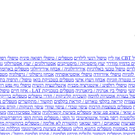
טיפול רגשי לילדים
מטפלים / טיפולי רפואה סינית
טיפולי רפל
 בדמיון מודרך
יעוץ מיסטיקה / מיסטיקנים
אסטרולוגים / יעוץ אסטרולוגי
נט
לדים
טיפול טבעי באלרגיות
אירידיולוגיה / אבחון אירידיולוגי
מטפלים בארומת
לזוגיות
טיפולי איורוודה
טיפולי אוסטיאופתיה
אבחון גרפולוגי / גרפולוגיה
מטפל
י טנטרה וזוגיות
אבחון ויעוץ אישי
מטפלים בטכניקת בואן
טיפול / תרפיה בת
טיה
טיפולי רולפינג / אינטגרציה מבנית
אינטליגנציה רגשית
טיפולי גוף נפש רו
טיפולי ביו אנרגיה / ביואנרגיה
מטפלים בטכניקת LAT - איזון חיים
טיפולי EMF איזון שדה אלקטר
ול בעזרת אומנויות לחימה
השכרת קליניקות / חדרי טיפולים
מטפלים ברייקי /
עצמית
קריאה בקלפי טארוט / קוראת בקלפים
תקשור / מתקשרים
מטפלים ב
ת
מטפלים בעוצמת הרכות
עיסוי שבדי / עיסוי שוודי
עיסוי תינוקות / קורס עיס
ג שואי / עיצוב פנג שואי
מטפלים בשיטת קינסיולוגיה
טיפול בפסיכודרמה
מטפ
וליסטית
ריפוי בציור אינטואיטיבי
נר הופי / מטפלים בנרות הופי
כירופרקטיקה
פציעות
שמאניזם / ריפוי שמאני
תקשורת לא אלימה / מטפלים בתקשורת מק
יה באומנות
מטפלים בתטא הילינג
מטפלים בשיטת ביואורגונומי
מכללות ובת
דיטציה
מטפלים בשחזור גלגולים
פירוש חלומות / פתרון חלומות
טיפול / מטפל