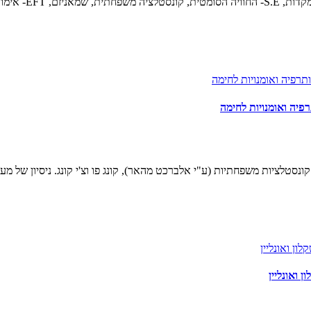
ור רגשי ועוד.
פיה ואומנויות לחימה
ציות משפחתיות (ע"י אלברכט מהאר), קונג פו וצ'י קונג. ניסיון של מעל ל-10 שנ