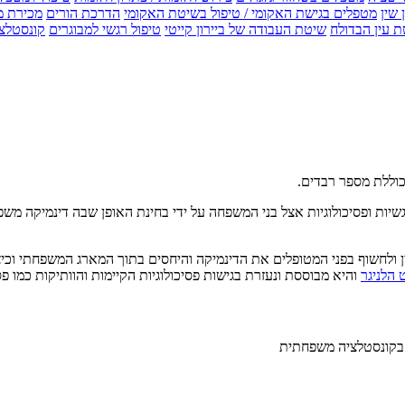
 שין
מטפלים בגישת האקומי / טיפול בשיטת האקומי
הדרכת הורים
מכירת מ
 עין הבדולח
שיטת העבודה של ביירון קייטי
טיפול רגשי למבוגרים
קונסטלצ
כוללת מספר רבדים.
יות ופסיכולוגיות אצל בני המשפחה על ידי בחינת האופן שבה דינמיקה משפח
ולחשוף בפני המטופלים את הדינמיקה והיחסים בתוך המארג המשפחתי וכיצד
 הלניגר
והיא מבוססת ונעזרת בגישות פסיכולוגיות הקיימות והוותיקות כמו 
בקונסטלציה משפחתית