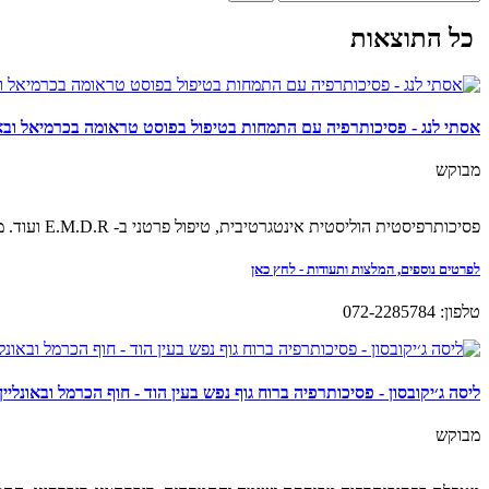
כל התוצאות
אסתי לנג - פסיכותרפיה עם התמחות בטיפול בפוסט טראומה בכרמיאל ובאו
מבוקש
פסיכותרפיסטית הוליסטית אינטגרטיבית, טיפול פרטני ב- E.M.D.R ועוד. מתמחה בטיפול בפוסט טראומה. מטפלת בעלת ניסיון משנת 2012.
לפרטים נוספים, המלצות ותעודות - לחץ כאן
טלפון: 072-2285784
ליסה ג׳יקובסון - פסיכותרפיה ברוח גוף נפש בעין הוד - חוף הכרמל ובאונליין
מבוקש