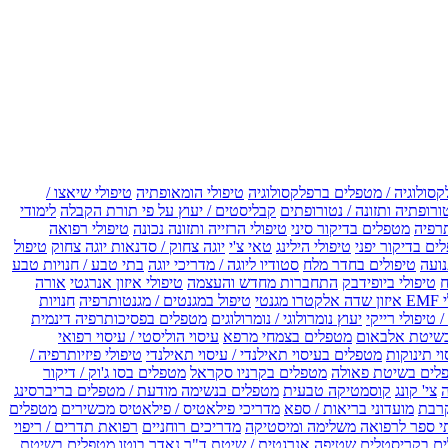
קסולוגיה / מטפלים ברפלקסולוגיה
טיפולי הומאופתיה
טיפולי שיאצו /
ורופתיה ותזונה / נטורופתים
קבליסטים / יעוץ על פי תורת הקבלה
לימודי
רפיה
מטפלים בדיקור סיני
טיפולי הרזייה ותזונה נכונה
טיפולי רפואה
ים בדיקור יפני
טיפולי הילינג
טאי צ'י
יוגה צחוק / סדנאות יוגה צחוק
טיפול
נועה
טיפולים בחדר מלח
סטודיו ליוגה / מדריכי יוגה
בתי טבע / חנויות טבע
ח
טיפולי ביופידבק
התחברות מחדש והעצמה
טיפולי איזון אנרגטי
אורה
ו מגנטי
טיפול במגנטים / מגנטותרפיה
חנויות
 טיפולי רייקי
יעוץ נומרולוגי / נומרולוגים
מטפלים בפסיכותרפיה דינמית
שיטת אלבאום
מטפלים בצמחי מרפא
עיסוי הוליסטי / עיסוי רפואי
וי תינוקות
מטפלים בעיסוי תאילנדי / עיסוי תאילנדי
טיפולי פיזיותרפיה /
לים בשיטת פאולה
מטפלים בקרניו סקראל
מטפלים בסו ג'וק / דיקור
צי' קונג
קוסמטיקה טבעית
מטפלים בנשימה מודעת / מטפלים בריברסינג
רבת
מועדוני בריאות / ספא
מדריכי פילאטיס / פילאטיס מכשירים
מטפלים
י ספר לרפואה משלימה ומיסטיקה
מדריכים רוחניים
רפואת תדרים / ריפוי
ים בקריסטלים
שטיפה אנרגטית / שיטת ד"ר נאדר בוטו
מטפלים בשיטת