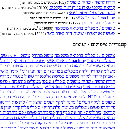
הידרותרפיה / שחיה טיפולית
(26162 גולשים ביממה האחרונה)
קריאה בקלפי טארוט / קוראת בקלפים
(25100 גולשים ביממה האחרונה)
עיסוי הוליסטי / עיסוי רפואי
(24409 גולשים ביממה האחרונה)
Coaching / אימון אישי
(21951 גולשים ביממה האחרונה)
מטפלים בפרחי באך
(19172 גולשים ביממה האחרונה)
טיפולים / מטפלים ברפואה משלימה
(19090 גולשים ביממה האחרונה)
שטיפה אנרגטית / שיטת ד"ר נאדר בוטו
(17920 גולשים ביממה האחרונה)
קטגוריות טיפולים / יעוצים
טיפולים / מטפלים ברפואה משלימה
טיפול מרחוק
טיפול CBT / טיפול CBT און ליין
מטפלים בשיאצו
Coaching / אימון אישי
מטפלים בפרחי באך
מטפלים
רפואה משלימה / סדנאות רוחניות
שיטת ימימה
טיפול אלטרנטיבי בי
משלימה להריון ולידה
מטפלים בטווינא / טווינה
יעוץ זוגי / אימון אישי 
/ אבחון ליקויי למידה
מטפלים בשיטת אלכסנדר
טיפול טנטרי / מדריכ
הידרותרפיה / שחיה טיפולית
טיפולי וואטסו
מטפלים בהיפנוזה / סוגס
סומא תרפיה בצבע
מטפלים ב Ipec אייפק
מטפלים ב EFT שחרור ריגשי
מיסטיקה / קריסטלים
יעוץ בעזרת מטוטלת
טיפול בעזרת חוצונים
טיפ
מטפלים ב NLP נלפ
יעוץ אישי מרחוק
מדריכים / סדנאות למודעות 
טיפולים לניקוי רעלים / סדנה לניקוי רעלים
הרצאות / סדנאות רוחניו
פיזיותרפיסטים
מטפלים בשיטת פלדנקרייז / טיפולי פלדנקרייז
יעוץ פנ
קוריאני
כירולוגיה / קריאה בכף היד
פסיכותרפיסטים / פסיכותרפיה ה
רפואה משלימה / אלטרנטיבית לבעלי חיים
מטפלים לשיקום פגיעות ו
בשיטת גרינברג
תרפיה במוסיקה / תרפיה בקול
מטפלים / טיפול בתרפ
באמצעות אנרגיה
ריפוי / טיפול אנרגטי
סדנאות מדיטציה / מדריכי מ