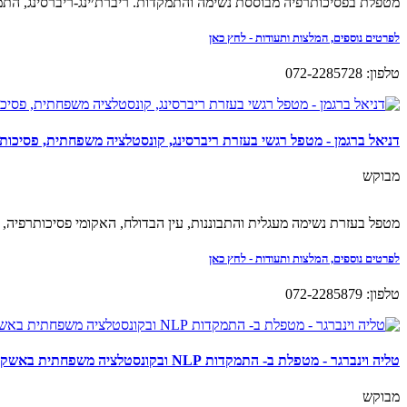
מטפלת בפסיכותרפיה מבוססת נשימה והתמקדות. ריברת׳ינג-ריברסינג, התמקדות, S.E- החוויה הסומטית, קונסטלציה משפחתית, שמאניזם, EFT- אימון לשחר
לפרטים נוספים, המלצות ותעודות - לחץ כאן
טלפון: 072-2285728
דניאל ברגמן - מטפל רגשי בעזרת ריברסינג, קונסטלציה משפחתית, פסיכותר
מבוקש
מטפל בעזרת נשימה מעגלית והתבוננות, עין הבדולח, האקומי פסיכותרפיה, קונסטל
לפרטים נוספים, המלצות ותעודות - לחץ כאן
טלפון: 072-2285879
טליה וינברגר - מטפלת ב- התמקדות NLP ובקונסטלציה משפחתית באשקלון ואונליין
מבוקש