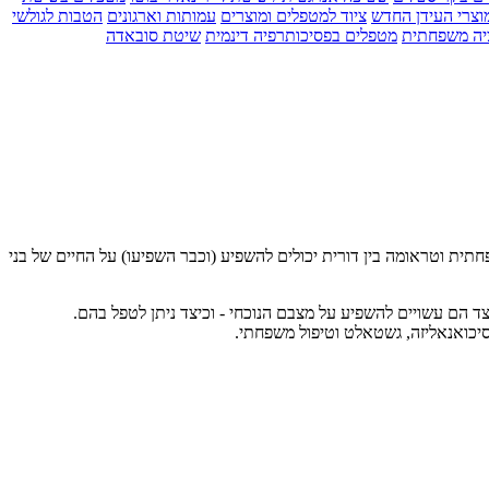
וצרי העידן החדש
ציוד למטפלים ומוצרים
עמותות וארגונים
הטבות לגולשי
יה משפחתית
מטפלים בפסיכותרפיה דינמית
שיטת סובאדה
תית וטראומה בין דורית יכולים להשפיע (וכבר השפיעו) על החיים של בני
 הם עשויים להשפיע על מצבם הנוכחי - וכיצד ניתן לטפל בהם.
פסיכואנאליזה, גשטאלט וטיפול משפחתי.