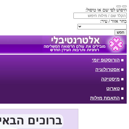
חיפוש לפי שם או טיפול:
בחר אזור / עיר:
חפש
■
הורוסקופ יומי
■
אסטרולוגיה
■
מיסטיקה
■
טארוט
■
התאמת מזלות