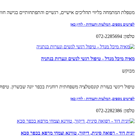
מטפלת המתמחה בליווי תהליכים אישיים, רגשיים והתפתחותיים בגישה חווייתית המשלבת גוף, נפש ותודעה
לפרטים נוספים, המלצות ותעודות - לחץ כאן
טלפון: 072-2285694
מאיה מיכל מנדל - טיפול רגשי לנשים ונערות בנתניה
מבוקש
טיפול ריגשי בעזרת קונסטלציה משפחתית רוחנית בכפר יונה שבשרון. טיפול אישי וקבוצתי ל
לפרטים נוספים, המלצות ותעודות - לחץ כאן
טלפון: 072-2282386
יונית דוד - רפואה סינית, דיקור, טווינא וצמחי מרפא בכפר סבא