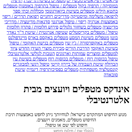
פילאטיס / פילאטיס מכשירים
מטפלים בשיטת גרינברג
תרפיה
במוסיקה / תרפיה בקול
מטפלים / טיפול בתרפיה באומנות
מטפלים
בתטא הילינג
מטפלים בשיטת ביואורגונומי
מכללות ובתי ספר
לרפואה משלימה ומיסטיקה
מדריכים רוחניים
רפואת תדרים / ריפוי
באמצעות אנרגיה
ריפוי / טיפול אנרגטי
סדנאות מדיטציה / מדריכי
מדיטציה
מטפלים בשחזור גלגולים
פירוש חלומות / פתרון חלומות
טיפול / מטפלים בקריסטלים
שטיפה אנרגטית / שיטת ד"ר נאדר
בוטו
מטפלים בשיטת המסע
מטפלים באקסס בארס
מיינדפולנס
מטפלים באקופרסורה / ג'ין שין
מטפלים בגישת האקומי / טיפול
בשיטת האקומי
הדרכת הורים
מכירת מוצרי העידן החדש
ציוד
למטפלים ומוצרים
עמותות וארגונים
הטבות לגולשי אלטרנטיבלי
טיפול בכוסות רוח / מטפלים בכוסות רוח
מטפלים בשיטת עין
הבדולח
שיטת העבודה של ביירון קייטי
טיפול רגשי למבוגרים
קונסטלציה משפחתית
מטפלים בפסיכותרפיה דינמית
שיטת
סובאדה
אינדקס מטפלים ויועצים מבית
אלטרנטיבלי
מנוע החיפוש המתקדם בישראל: לנוחיותך ניתן לחפש באמצעות תיבת
החיפוש מטפלים, מאמנים ויועצים.
חיפוש לפי שם או טיפול: