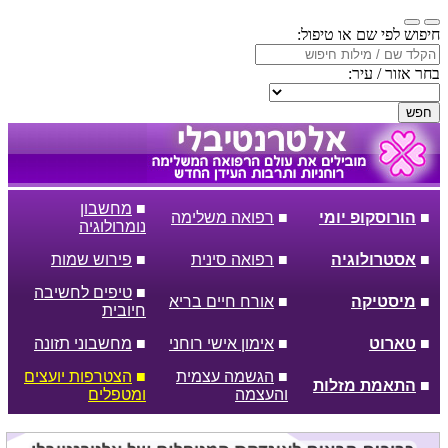
חיפוש לפי שם או טיפול:
בחר אזור / עיר:
חפש
■
מחשבון
■
הורוסקופ יומי
■
רפואה משלימה
נומרולוגיה
■
אסטרולוגיה
■
רפואה סינית
■
פירוש שמות
■
טיפים לחשיבה
■
מיסטיקה
■
אורח חיים בריא
חיובית
■
טארוט
■
אימון אישי רוחני
■
מחשבוני תזונה
■
הגשמה עצמית
■
הצטרפות יועצים
■
התאמת מזלות
והעצמה
ומטפלים