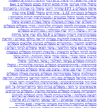
טיפולי איזון אנרגטי
אורה סומא תרפיה בצבע
מטפלים ב Ipec
אייפק
מטפלים ב EFT שחרור ריגשי
טיפולי ביו אנרגיה / ביואנרגיה
מטפלים בטכניקת LAT - איזון חיים
טיפולי EMF איזון שדה
אלקטרו מגנטי
טיפול במגנטים / מגנטותרפיה
חנויות מיסטיקה /
קריסטלים
יעוץ בעזרת מטוטלת
טיפול בעזרת חוצונים
טיפול
בעזרת אומנויות לחימה
השכרת קליניקות / חדרי טיפולים
מטפלים
ברייקי / טיפולי רייקי
יעוץ נומרולוגי / נומרולוגים
מטפלים
בפסיכותרפיה דינמית
מטפלים ב NLP נלפ
יעוץ אישי מרחוק
מדריכים / סדנאות למודעות עצמית
קריאה בקלפי טארוט / קוראת
בקלפים
תקשור / מתקשרים
מטפלים בשיטת אלבאום
מטפלים
בצמחי מרפא
עיסוי הוליסטי / עיסוי רפואי
טיפולים לניקוי רעלים /
סדנה לניקוי רעלים
הרצאות / סדנאות רוחניות
מטפלים בעוצמת
הרכות
עיסוי שבדי / עיסוי שוודי
עיסוי תינוקות / קורס עיסוי
תינוקות
מטפלים בעיסוי תאילנדי / עיסוי תאילנדי
טיפולי
פיזיותרפיה / פיזיותרפיסטים
מטפלים בשיטת פלדנקרייז / טיפולי
פלדנקרייז
יעוץ פנג שואי / עיצוב פנג שואי
מטפלים בשיטת
קינסיולוגיה
טיפול בפסיכודרמה
מטפלים בשיטת פאולה
מטפלים
בקרניו סקראל
מטפלים בסו ג'וק / דיקור קוריאני
כירולוגיה / קריאה
בכף היד
פסיכותרפיסטים / פסיכותרפיה הוליסטית
ריפוי בציור
אינטואיטיבי
נר הופי / מטפלים בנרות הופי
כירופרקטיקה
צי' קונג
קוסמטיקה טבעית
מטפלים בנשימה מודעת / מטפלים בריברסינג
רפואה משלימה / אלטרנטיבית לבעלי חיים
מטפלים לשיקום
פגיעות ופציעות
שמאניזם / ריפוי שמאני
תקשורת לא אלימה /
מטפלים בתקשורת מקרבת
מועדוני בריאות / ספא
מדריכי