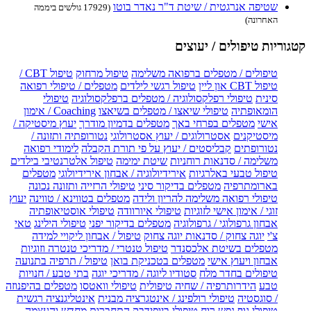
שטיפה אנרגטית / שיטת ד"ר נאדר בוטו
(17929 גולשים ביממה
האחרונה)
קטגוריות טיפולים / יעוצים
טיפולים / מטפלים ברפואה משלימה
טיפול מרחוק
טיפול CBT /
טיפול CBT און ליין
טיפול רגשי לילדים
מטפלים / טיפולי רפואה
סינית
טיפולי רפלקסולוגיה / מטפלים ברפלקסולוגיה
טיפולי
הומאופתיה
טיפולי שיאצו / מטפלים בשיאצו
Coaching / אימון
אישי
מטפלים בפרחי באך
מטפלים בדמיון מודרך
יעוץ מיסטיקה /
מיסטיקנים
אסטרולוגים / יעוץ אסטרולוגי
נטורופתיה ותזונה /
נטורופתים
קבליסטים / יעוץ על פי תורת הקבלה
לימודי רפואה
משלימה / סדנאות רוחניות
שיטת ימימה
טיפול אלטרנטיבי בילדים
טיפול טבעי באלרגיות
אירידיולוגיה / אבחון אירידיולוגי
מטפלים
בארומתרפיה
מטפלים בדיקור סיני
טיפולי הרזייה ותזונה נכונה
טיפולי רפואה משלימה להריון ולידה
מטפלים בטווינא / טווינה
יעוץ
זוגי / אימון אישי לזוגיות
טיפולי איורוודה
טיפולי אוסטיאופתיה
אבחון גרפולוגי / גרפולוגיה
מטפלים בדיקור יפני
טיפולי הילינג
טאי
צ'י
יוגה צחוק / סדנאות יוגה צחוק
טיפול / אבחון ליקויי למידה
מטפלים בשיטת אלכסנדר
טיפול טנטרי / מדריכי טנטרה וזוגיות
אבחון ויעוץ אישי
מטפלים בטכניקת בואן
טיפול / תרפיה בתנועה
טיפולים בחדר מלח
סטודיו ליוגה / מדריכי יוגה
בתי טבע / חנויות
טבע
הידרותרפיה / שחיה טיפולית
טיפולי וואטסו
מטפלים בהיפנוזה
/ סוגסטיה
טיפולי רולפינג / אינטגרציה מבנית
אינטליגנציה רגשית
טיפולי גוף נפש רוח
טיפולי ביופידבק
התחברות מחדש והעצמה