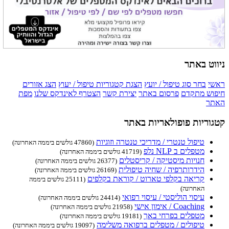
ניווט באתר
ראשי
בחר סוג טיפול / יועץ
הצגת קטגוריות טיפול / יעוץ
הצג אזורים
חיפוש מתקדם
פרסום באתר
יצירת קשר
הצטרף לאינדקס שלנו
מפת
האתר
קטגוריות פופולאריות באתר
טיפול טנטרי / מדריכי טנטרה וזוגיות
(47860 גולשים ביממה האחרונה)
מטפלים ב NLP נלפ
(41719 גולשים ביממה האחרונה)
חנויות מיסטיקה / קריסטלים
(26377 גולשים ביממה האחרונה)
הידרותרפיה / שחיה טיפולית
(26169 גולשים ביממה האחרונה)
קריאה בקלפי טארוט / קוראת בקלפים
(25111 גולשים ביממה
האחרונה)
עיסוי הוליסטי / עיסוי רפואי
(24414 גולשים ביממה האחרונה)
Coaching / אימון אישי
(21958 גולשים ביממה האחרונה)
מטפלים בפרחי באך
(19181 גולשים ביממה האחרונה)
טיפולים / מטפלים ברפואה משלימה
(19097 גולשים ביממה האחרונה)