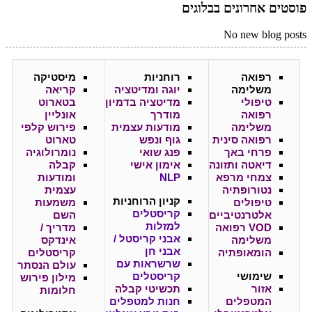
פוסטים אחרונים בבלוגים
No new blog posts
רפואה
רוחניות
מיסטיקה
משלימה
יוגה ומדיטציה
קריאה
טיפולי
מדיטציה בדמיון
בטארוט
רפואה
מודרך
אונליין
משלימה
מודעות עצמית
פירוש קלפי
רפואה סינית
גוף ונפש
טארוט
פרחי באך
פנג שואי
נומרולוגיה
דיאטה ותזונה
אימון אישי
קבלה
צמחי מרפא
NLP
ומודעות
נטורופתיה
עצמית
קניון
הרוחניות
טיפולים
משמעות
קריסטלים
אלטרנטיביים
השם
למזלות
VOD רפואה
מדריך /
אבני קריסטל /
משלימה
אינדקס
אבני חן
הומאופתיה
קריסטלים
שרשראות עם
עולם הנסתר
שימושי
קריסטלים
מילון פירוש
אזור
תכשיטי קבלה
חלומות
המטפלים
חנות למטפלים