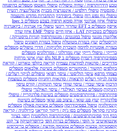
טבע
הידרותרפיה / שחיה טיפולית
טיפולי וואטסו
מטפלים בהיפנוזה
/ סוגסטיה
טיפולי רולפינג / אינטגרציה מבנית
אינטליגנציה רגשית
טיפולי גוף נפש רוח
טיפולי ביופידבק
התחברות מחדש והעצמה
טיפולי איזון אנרגטי
אורה סומא תרפיה בצבע
מטפלים ב Ipec
אייפק
מטפלים ב EFT שחרור ריגשי
טיפולי ביו אנרגיה / ביואנרגיה
מטפלים בטכניקת LAT - איזון חיים
טיפולי EMF איזון שדה
אלקטרו מגנטי
טיפול במגנטים / מגנטותרפיה
חנויות מיסטיקה /
קריסטלים
יעוץ בעזרת מטוטלת
טיפול בעזרת חוצונים
טיפול
בעזרת אומנויות לחימה
השכרת קליניקות / חדרי טיפולים
מטפלים
ברייקי / טיפולי רייקי
יעוץ נומרולוגי / נומרולוגים
מטפלים
בפסיכותרפיה דינמית
מטפלים ב NLP נלפ
יעוץ אישי מרחוק
מדריכים / סדנאות למודעות עצמית
קריאה בקלפי טארוט / קוראת
בקלפים
תקשור / מתקשרים
מטפלים בשיטת אלבאום
מטפלים
בצמחי מרפא
עיסוי הוליסטי / עיסוי רפואי
טיפולים לניקוי רעלים /
סדנה לניקוי רעלים
הרצאות / סדנאות רוחניות
מטפלים בעוצמת
הרכות
עיסוי שבדי / עיסוי שוודי
עיסוי תינוקות / קורס עיסוי
תינוקות
מטפלים בעיסוי תאילנדי / עיסוי תאילנדי
טיפולי
פיזיותרפיה / פיזיותרפיסטים
מטפלים בשיטת פלדנקרייז / טיפולי
פלדנקרייז
יעוץ פנג שואי / עיצוב פנג שואי
מטפלים בשיטת
קינסיולוגיה
טיפול בפסיכודרמה
מטפלים בשיטת פאולה
מטפלים
בקרניו סקראל
מטפלים בסו ג'וק / דיקור קוריאני
כירולוגיה / קריאה
בכף היד
פסיכותרפיסטים / פסיכותרפיה הוליסטית
ריפוי בציור
אינטואיטיבי
נר הופי / מטפלים בנרות הופי
כירופרקטיקה
צי' קונג
קוסמטיקה טבעית
מטפלים בנשימה מודעת / מטפלים בריברסינג