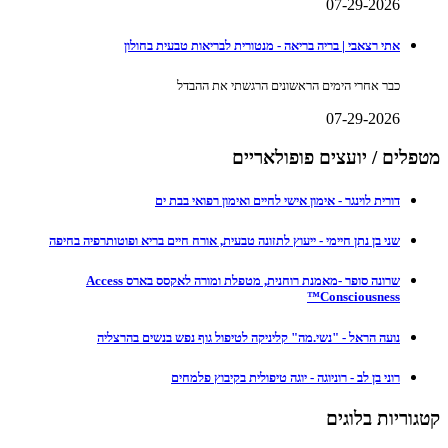
07-29-2026
אתי רצאבי | בריה בריאה - מנטורית לבריאות טבעית בחולון
כבר אחרי הימים הראשונים הרגשתי את ההבדל
07-29-2026
מטפלים / יועצים פופולאריים
דורית לוינגר - אימון אישי לחיים ואימון רפואי בבת ים
שני בן נתן חיימי - ייעוץ לתזונה טבעית, אורח חיים בריא ופוטותרפיה בחיפה
שרונה סופר -מאמנת רוחנית, מטפלת ומורה לאקסס בארס Access
Consciousness™
נועה הראל - "נשי.מה" קליניקה לטיפול גוף נפש בנשים בהרצליה
רוני בן לב - רוניוגה - יוגה טיפולית בקיבוץ פלמחים
קטגוריות בלוגים