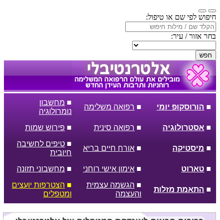
חיפוש לפי שם או טיפול:
בחר אזור / עיר:
חפש
■
מחשבון
■
הורוסקופ יומי
■
רפואה משלימה
נומרולוגיה
■
אסטרולוגיה
■
רפואה סינית
■
פירוש שמות
■
טיפים לחשיבה
■
מיסטיקה
■
אורח חיים בריא
חיובית
■
טארוט
■
אימון אישי רוחני
■
מחשבוני תזונה
■
הגשמה עצמית
■
הצטרפות יועצים
■
התאמת מזלות
והעצמה
ומטפלים