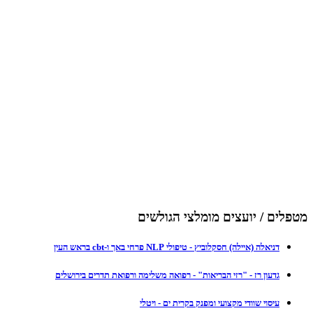
מטפלים / יועצים מומלצי הגולשים
דניאלה (איילה) חסקלוביץ - טיפולי NLP פרחי באך ו-cbt בראש העין
גדעון רז - "רזי הבריאות" - רפואה משלימה ורפואת תדרים בירושלים
עיסוי שוודי מקצועי ומפנק בקרית ים - ויטלי