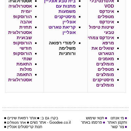
אלטרנטיבלי
בית טבע אונליין
אסטרולוגיה
VOD
מתנות עם
אסטרולוגיה
אינדקס
משמעות
יומית
מטפלים
מיסטיקנים
הורוסקופ
אינדקס
אונליין
אהבה
שיטות טיפול
קריאת טארוט
תחזית
טבעי
אונליין
אסטרולוגית
אינדקס צמחי
שבועית
מרפא
לימודי רפואה
הורוסקופ
שואלים את
משלימה
חודשי
הטארוט
ורוחניות
הורוסקופ
מאמנים
שנתי
מומלצים
התאמת
מטפלים
מזלות
מומלצים
התאמה
מיסטיקנים
אסטרולוגית
מומלצים
מי אנחנו
תנאי שימוש
בקרו גם ב:
אתר
רפואת שיניים
■
■
■
■
ותקנון האתר
פרסמו באתר
Goodee.co.il
- אתר
נשים
■
■
אתר מטפלים
■
צור קשר
חנות קריסטלים אונליין
■
■