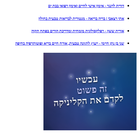
דורית לוינגר - אימון אישי לחיים ואימון רפואי בבת ים
אתי רצאבי | בריה בריאה - מנטורית לבריאות טבעית בחולון
אורית ששון - רפלקסולוגית מומחית ומדריכת הורים בפתח תקוה
שני בן נתן חיימי - ייעוץ לתזונה טבעית, אורח חיים בריא ופוטותרפיה בחיפה