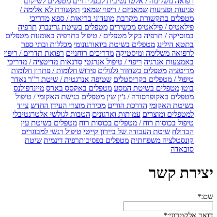
רפואה משלימה / אלטרנטיבית לבעלי חיים
מטפלים לשיקום
פגיעות ופציעות
שמאניזם / ריפוי שמאני
תקשורת לא אלימה /
מטפלים בתקשורת מקרבת
מועדוני בריאות / ספא
מדריכי
פילאטיס / פילאטיס מכשירים
מטפלים בשיטת גרינברג
תרפיה
במוסיקה / תרפיה בקול
מטפלים / טיפול בתרפיה באומנות
מטפלים
בתטא הילינג
מטפלים בשיטת ביואורגונומי
מכללות ובתי ספר
לרפואה משלימה ומיסטיקה
מדריכים רוחניים
רפואת תדרים / ריפוי
באמצעות אנרגיה
ריפוי / טיפול אנרגטי
סדנאות מדיטציה / מדריכי
מדיטציה
מטפלים בשחזור גלגולים
פירוש חלומות / פתרון חלומות
טיפול / מטפלים בקריסטלים
שטיפה אנרגטית / שיטת ד"ר נאדר
בוטו
מטפלים בשיטת המסע
מטפלים באקסס בארס
מיינדפולנס
מטפלים באקופרסורה / ג'ין שין
מטפלים בגישת האקומי / טיפול
בשיטת האקומי
הדרכת הורים
מכירת מוצרי העידן החדש
ציוד
למטפלים ומוצרים
עמותות וארגונים
הטבות לגולשי אלטרנטיבלי
טיפול בכוסות רוח / מטפלים בכוסות רוח
מטפלים בשיטת עין
הבדולח
שיטת העבודה של ביירון קייטי
טיפול רגשי למבוגרים
קונסטלציה משפחתית
מטפלים בפסיכותרפיה דינמית
שיטת
סובאדה
יצירת קשר
שם:
*
דואר אלקטרוני:
*