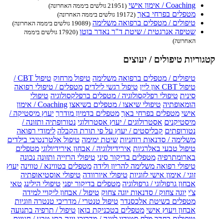
Coaching / אימון אישי
(21951 גולשים ביממה האחרונה)
מטפלים בפרחי באך
(19172 גולשים ביממה האחרונה)
טיפולים / מטפלים ברפואה משלימה
(19089 גולשים ביממה האחרונה)
שטיפה אנרגטית / שיטת ד"ר נאדר בוטו
(17920 גולשים ביממה
האחרונה)
קטגוריות טיפולים / יעוצים
טיפולים / מטפלים ברפואה משלימה
טיפול מרחוק
טיפול CBT /
טיפול CBT און ליין
טיפול רגשי לילדים
מטפלים / טיפולי רפואה
סינית
טיפולי רפלקסולוגיה / מטפלים ברפלקסולוגיה
טיפולי
הומאופתיה
טיפולי שיאצו / מטפלים בשיאצו
Coaching / אימון
אישי
מטפלים בפרחי באך
מטפלים בדמיון מודרך
יעוץ מיסטיקה /
מיסטיקנים
אסטרולוגים / יעוץ אסטרולוגי
נטורופתיה ותזונה /
נטורופתים
קבליסטים / יעוץ על פי תורת הקבלה
לימודי רפואה
משלימה / סדנאות רוחניות
שיטת ימימה
טיפול אלטרנטיבי בילדים
טיפול טבעי באלרגיות
אירידיולוגיה / אבחון אירידיולוגי
מטפלים
בארומתרפיה
מטפלים בדיקור סיני
טיפולי הרזייה ותזונה נכונה
טיפולי רפואה משלימה להריון ולידה
מטפלים בטווינא / טווינה
יעוץ
זוגי / אימון אישי לזוגיות
טיפולי איורוודה
טיפולי אוסטיאופתיה
אבחון גרפולוגי / גרפולוגיה
מטפלים בדיקור יפני
טיפולי הילינג
טאי
צ'י
יוגה צחוק / סדנאות יוגה צחוק
טיפול / אבחון ליקויי למידה
מטפלים בשיטת אלכסנדר
טיפול טנטרי / מדריכי טנטרה וזוגיות
אבחון ויעוץ אישי
מטפלים בטכניקת בואן
טיפול / תרפיה בתנועה
טיפולים בחדר מלח
סטודיו ליוגה / מדריכי יוגה
בתי טבע / חנויות