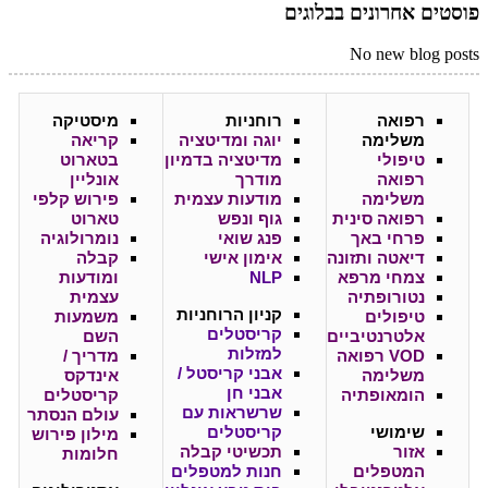
פוסטים אחרונים בבלוגים
No new blog posts
רפואה
רוחניות
מיסטיקה
משלימה
יוגה ומדיטציה
קריאה
טיפולי
מדיטציה בדמיון
בטארוט
רפואה
מודרך
אונליין
משלימה
מודעות עצמית
פירוש קלפי
רפואה סינית
גוף ונפש
טארוט
פרחי באך
פנג שואי
נומרולוגיה
דיאטה ותזונה
אימון אישי
קבלה
צמחי מרפא
NLP
ומודעות
נטורופתיה
עצמית
קניון
הרוחניות
טיפולים
משמעות
קריסטלים
אלטרנטיביים
השם
למזלות
VOD רפואה
מדריך /
אבני קריסטל /
משלימה
אינדקס
אבני חן
הומאופתיה
קריסטלים
שרשראות עם
עולם הנסתר
שימושי
קריסטלים
מילון פירוש
אזור
תכשיטי קבלה
חלומות
המטפלים
חנות למטפלים