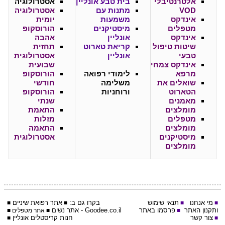
אלטרנטיבלי
בית טבע אונליין
אסטרולוגיה
VOD
מתנות עם
אסטרולוגיה
אינדקס
משמעות
יומית
מטפלים
מיסטיקנים
הורוסקופ
אינדקס
אונליין
אהבה
שיטות טיפול
קריאת טארוט
תחזית
טבעי
אונליין
אסטרולוגית
אינדקס צמחי
שבועית
מרפא
לימודי רפואה
הורוסקופ
שואלים את
משלימה
חודשי
הטארוט
ורוחניות
הורוסקופ
מאמנים
שנתי
מומלצים
התאמת
מטפלים
מזלות
מומלצים
התאמה
מיסטיקנים
אסטרולוגית
מומלצים
מי אנחנו
תנאי שימוש
בקרו גם ב:
אתר
רפואת שיניים
■
■
■
■
ותקנון האתר
פרסמו באתר
Goodee.co.il
- אתר
נשים
■
■
אתר מטפלים
■
צור קשר
חנות קריסטלים אונליין
■
■