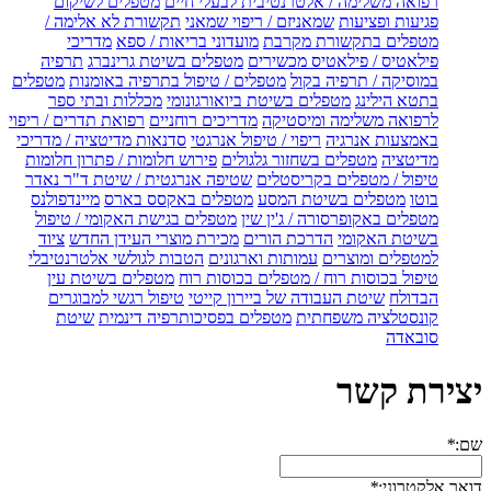
רפואה משלימה / אלטרנטיבית לבעלי חיים
מטפלים לשיקום
פגיעות ופציעות
שמאניזם / ריפוי שמאני
תקשורת לא אלימה /
מטפלים בתקשורת מקרבת
מועדוני בריאות / ספא
מדריכי
פילאטיס / פילאטיס מכשירים
מטפלים בשיטת גרינברג
תרפיה
במוסיקה / תרפיה בקול
מטפלים / טיפול בתרפיה באומנות
מטפלים
בתטא הילינג
מטפלים בשיטת ביואורגונומי
מכללות ובתי ספר
לרפואה משלימה ומיסטיקה
מדריכים רוחניים
רפואת תדרים / ריפוי
באמצעות אנרגיה
ריפוי / טיפול אנרגטי
סדנאות מדיטציה / מדריכי
מדיטציה
מטפלים בשחזור גלגולים
פירוש חלומות / פתרון חלומות
טיפול / מטפלים בקריסטלים
שטיפה אנרגטית / שיטת ד"ר נאדר
בוטו
מטפלים בשיטת המסע
מטפלים באקסס בארס
מיינדפולנס
מטפלים באקופרסורה / ג'ין שין
מטפלים בגישת האקומי / טיפול
בשיטת האקומי
הדרכת הורים
מכירת מוצרי העידן החדש
ציוד
למטפלים ומוצרים
עמותות וארגונים
הטבות לגולשי אלטרנטיבלי
טיפול בכוסות רוח / מטפלים בכוסות רוח
מטפלים בשיטת עין
הבדולח
שיטת העבודה של ביירון קייטי
טיפול רגשי למבוגרים
קונסטלציה משפחתית
מטפלים בפסיכותרפיה דינמית
שיטת
סובאדה
יצירת קשר
שם:
*
דואר אלקטרוני:
*