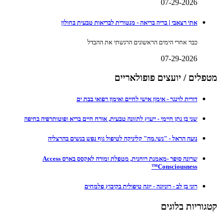
07-29-2026
אתי רצאבי | בריה בריאה - מנטורית לבריאות טבעית בחולון
כבר אחרי הימים הראשונים הרגשתי את ההבדל
07-29-2026
מטפלים / יועצים פופולאריים
דורית לוינגר - אימון אישי לחיים ואימון רפואי בבת ים
שני בן נתן חיימי - ייעוץ לתזונה טבעית, אורח חיים בריא ופוטותרפיה בחיפה
נועה הראל - "נשי.מה" קליניקה לטיפול גוף נפש בנשים בהרצליה
שרונה סופר -מאמנת רוחנית, מטפלת ומורה לאקסס בארס Access
Consciousness™
רוני בן לב - רוניוגה - יוגה טיפולית בקיבוץ פלמחים
קטגוריות בלוגים