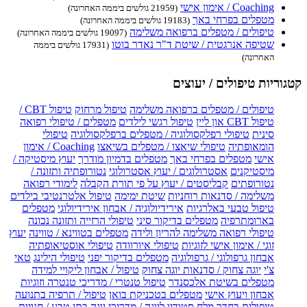
Coaching / אימון אישי
(21959 גולשים ביממה האחרונה)
מטפלים בפרחי באך
(19183 גולשים ביממה האחרונה)
טיפולים / מטפלים ברפואה משלימה
(19097 גולשים ביממה האחרונה)
שטיפה אנרגטית / שיטת ד"ר נאדר בוטו
(17931 גולשים ביממה
האחרונה)
קטגוריות טיפולים / יעוצים
טיפולים / מטפלים ברפואה משלימה
טיפול מרחוק
טיפול CBT /
טיפול CBT און ליין
טיפול רגשי לילדים
מטפלים / טיפולי רפואה
סינית
טיפולי רפלקסולוגיה / מטפלים ברפלקסולוגיה
טיפולי
הומאופתיה
טיפולי שיאצו / מטפלים בשיאצו
Coaching / אימון
אישי
מטפלים בפרחי באך
מטפלים בדמיון מודרך
יעוץ מיסטיקה /
מיסטיקנים
אסטרולוגים / יעוץ אסטרולוגי
נטורופתיה ותזונה /
נטורופתים
קבליסטים / יעוץ על פי תורת הקבלה
לימודי רפואה
משלימה / סדנאות רוחניות
שיטת ימימה
טיפול אלטרנטיבי בילדים
טיפול טבעי באלרגיות
אירידיולוגיה / אבחון אירידיולוגי
מטפלים
בארומתרפיה
מטפלים בדיקור סיני
טיפולי הרזייה ותזונה נכונה
טיפולי רפואה משלימה להריון ולידה
מטפלים בטווינא / טווינה
יעוץ
זוגי / אימון אישי לזוגיות
טיפולי איורוודה
טיפולי אוסטיאופתיה
אבחון גרפולוגי / גרפולוגיה
מטפלים בדיקור יפני
טיפולי הילינג
טאי
צ'י
יוגה צחוק / סדנאות יוגה צחוק
טיפול / אבחון ליקויי למידה
מטפלים בשיטת אלכסנדר
טיפול טנטרי / מדריכי טנטרה וזוגיות
אבחון ויעוץ אישי
מטפלים בטכניקת בואן
טיפול / תרפיה בתנועה
טיפולים בחדר מלח
סטודיו ליוגה / מדריכי יוגה
בתי טבע / חנויות