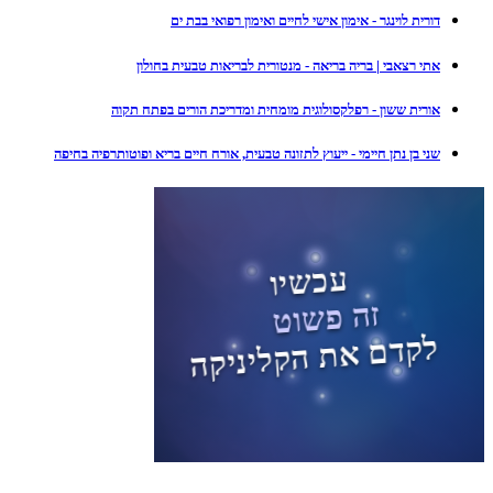
דורית לוינגר - אימון אישי לחיים ואימון רפואי בבת ים
אתי רצאבי | בריה בריאה - מנטורית לבריאות טבעית בחולון
אורית ששון - רפלקסולוגית מומחית ומדריכת הורים בפתח תקוה
שני בן נתן חיימי - ייעוץ לתזונה טבעית, אורח חיים בריא ופוטותרפיה בחיפה