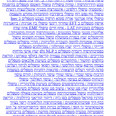
טבע
הידרותרפיה / שחיה טיפולית
טיפולי וואטסו
מטפלים בהיפנוזה
/ סוגסטיה
טיפולי רולפינג / אינטגרציה מבנית
אינטליגנציה רגשית
טיפולי גוף נפש רוח
טיפולי ביופידבק
התחברות מחדש והעצמה
טיפולי איזון אנרגטי
אורה סומא תרפיה בצבע
מטפלים ב Ipec
אייפק
מטפלים ב EFT שחרור ריגשי
טיפולי ביו אנרגיה / ביואנרגיה
מטפלים בטכניקת LAT - איזון חיים
טיפולי EMF איזון שדה
אלקטרו מגנטי
טיפול במגנטים / מגנטותרפיה
חנויות מיסטיקה /
קריסטלים
יעוץ בעזרת מטוטלת
טיפול בעזרת חוצונים
טיפול
בעזרת אומנויות לחימה
השכרת קליניקות / חדרי טיפולים
מטפלים
ברייקי / טיפולי רייקי
יעוץ נומרולוגי / נומרולוגים
מטפלים
בפסיכותרפיה דינמית
מטפלים ב NLP נלפ
יעוץ אישי מרחוק
מדריכים / סדנאות למודעות עצמית
קריאה בקלפי טארוט / קוראת
בקלפים
תקשור / מתקשרים
מטפלים בשיטת אלבאום
מטפלים
בצמחי מרפא
עיסוי הוליסטי / עיסוי רפואי
טיפולים לניקוי רעלים /
סדנה לניקוי רעלים
הרצאות / סדנאות רוחניות
מטפלים בעוצמת
הרכות
עיסוי שבדי / עיסוי שוודי
עיסוי תינוקות / קורס עיסוי
תינוקות
מטפלים בעיסוי תאילנדי / עיסוי תאילנדי
טיפולי
פיזיותרפיה / פיזיותרפיסטים
מטפלים בשיטת פלדנקרייז / טיפולי
פלדנקרייז
יעוץ פנג שואי / עיצוב פנג שואי
מטפלים בשיטת
קינסיולוגיה
טיפול בפסיכודרמה
מטפלים בשיטת פאולה
מטפלים
בקרניו סקראל
מטפלים בסו ג'וק / דיקור קוריאני
כירולוגיה / קריאה
בכף היד
פסיכותרפיסטים / פסיכותרפיה הוליסטית
ריפוי בציור
אינטואיטיבי
נר הופי / מטפלים בנרות הופי
כירופרקטיקה
צי' קונג
קוסמטיקה טבעית
מטפלים בנשימה מודעת / מטפלים בריברסינג