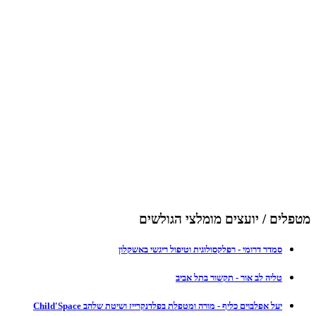
מטפלים / יועצים מומלצי הגולשים
סמדר דרומי - רפלקסולוגית וטיפול ריגשי באשקלון
טליה לב אור - תקשור בתל אביב
יעל אפלבוים כליף - מורה ומטפלת בפלדנקרייז ושיטת שלהב Child'Space