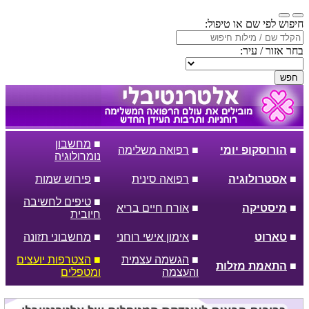
חיפוש לפי שם או טיפול:
בחר אזור / עיר:
חפש
■
מחשבון
■
הורוסקופ יומי
■
רפואה משלימה
נומרולוגיה
■
אסטרולוגיה
■
רפואה סינית
■
פירוש שמות
■
טיפים לחשיבה
■
מיסטיקה
■
אורח חיים בריא
חיובית
■
טארוט
■
אימון אישי רוחני
■
מחשבוני תזונה
■
הגשמה עצמית
■
הצטרפות יועצים
■
התאמת מזלות
והעצמה
ומטפלים