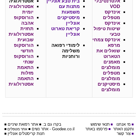
אלטרנטיבלי
בית טבע אונליין
אסטרולוגיה
VOD
מתנות עם
אסטרולוגיה
אינדקס
משמעות
יומית
מטפלים
מיסטיקנים
הורוסקופ
אינדקס
אונליין
אהבה
שיטות טיפול
קריאת טארוט
תחזית
טבעי
אונליין
אסטרולוגית
אינדקס צמחי
שבועית
מרפא
לימודי רפואה
הורוסקופ
שואלים את
משלימה
חודשי
הטארוט
ורוחניות
הורוסקופ
מאמנים
שנתי
מומלצים
התאמת
מטפלים
מזלות
מומלצים
התאמה
מיסטיקנים
אסטרולוגית
מומלצים
מי אנחנו
תנאי שימוש
בקרו גם ב:
אתר
רפואת שיניים
■
■
■
■
ותקנון האתר
פרסמו באתר
Goodee.co.il
- אתר
נשים
■
■
אתר מטפלים
■
צור קשר
חנות קריסטלים אונליין
■
■