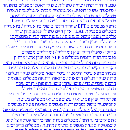
טבע
הידרותרפיה / שחיה טיפולית
טיפולי וואטסו
מטפלים בהיפנוזה
/ סוגסטיה
טיפולי רולפינג / אינטגרציה מבנית
אינטליגנציה רגשית
טיפולי גוף נפש רוח
טיפולי ביופידבק
התחברות מחדש והעצמה
טיפולי איזון אנרגטי
אורה סומא תרפיה בצבע
מטפלים ב Ipec
אייפק
מטפלים ב EFT שחרור ריגשי
טיפולי ביו אנרגיה / ביואנרגיה
מטפלים בטכניקת LAT - איזון חיים
טיפולי EMF איזון שדה
אלקטרו מגנטי
טיפול במגנטים / מגנטותרפיה
חנויות מיסטיקה /
קריסטלים
יעוץ בעזרת מטוטלת
טיפול בעזרת חוצונים
טיפול
בעזרת אומנויות לחימה
השכרת קליניקות / חדרי טיפולים
מטפלים
ברייקי / טיפולי רייקי
יעוץ נומרולוגי / נומרולוגים
מטפלים
בפסיכותרפיה דינמית
מטפלים ב NLP נלפ
יעוץ אישי מרחוק
מדריכים / סדנאות למודעות עצמית
קריאה בקלפי טארוט / קוראת
בקלפים
תקשור / מתקשרים
מטפלים בשיטת אלבאום
מטפלים
בצמחי מרפא
עיסוי הוליסטי / עיסוי רפואי
טיפולים לניקוי רעלים /
סדנה לניקוי רעלים
הרצאות / סדנאות רוחניות
מטפלים בעוצמת
הרכות
עיסוי שבדי / עיסוי שוודי
עיסוי תינוקות / קורס עיסוי
תינוקות
מטפלים בעיסוי תאילנדי / עיסוי תאילנדי
טיפולי
פיזיותרפיה / פיזיותרפיסטים
מטפלים בשיטת פלדנקרייז / טיפולי
פלדנקרייז
יעוץ פנג שואי / עיצוב פנג שואי
מטפלים בשיטת
קינסיולוגיה
טיפול בפסיכודרמה
מטפלים בשיטת פאולה
מטפלים
בקרניו סקראל
מטפלים בסו ג'וק / דיקור קוריאני
כירולוגיה / קריאה
בכף היד
פסיכותרפיסטים / פסיכותרפיה הוליסטית
ריפוי בציור
אינטואיטיבי
נר הופי / מטפלים בנרות הופי
כירופרקטיקה
צי' קונג
קוסמטיקה טבעית
מטפלים בנשימה מודעת / מטפלים בריברסינג