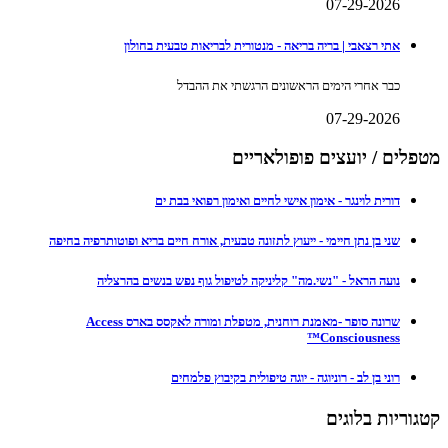
07-29-2026
אתי רצאבי | בריה בריאה - מנטורית לבריאות טבעית בחולון
כבר אחרי הימים הראשונים הרגשתי את ההבדל
07-29-2026
מטפלים / יועצים פופולאריים
דורית לוינגר - אימון אישי לחיים ואימון רפואי בבת ים
שני בן נתן חיימי - ייעוץ לתזונה טבעית, אורח חיים בריא ופוטותרפיה בחיפה
נועה הראל - "נשי.מה" קליניקה לטיפול גוף נפש בנשים בהרצליה
שרונה סופר -מאמנת רוחנית, מטפלת ומורה לאקסס בארס Access
Consciousness™
רוני בן לב - רוניוגה - יוגה טיפולית בקיבוץ פלמחים
קטגוריות בלוגים