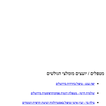
מטפלים / יועצים מומלצי הגולשים
יפה געש - טיפול בחרדות בירושלים
שולמית היימן - מטפלת רגשית פסיכותרפיסטית בירושלים
צילה בר - יעוץ אישי וטיפול באסטרולוגיה ושיטת תרפיית הממדים