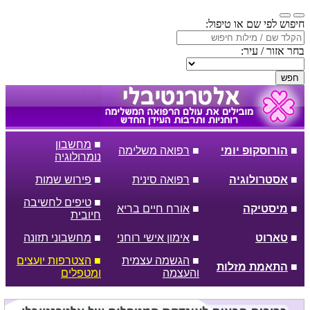
חיפוש לפי שם או טיפול:
בחר אזור / עיר:
חפש
■
מחשבון
■
הורוסקופ יומי
■
רפואה משלימה
נומרולוגיה
■
אסטרולוגיה
■
רפואה סינית
■
פירוש שמות
■
טיפים לחשיבה
■
מיסטיקה
■
אורח חיים בריא
חיובית
■
טארוט
■
אימון אישי רוחני
■
מחשבוני תזונה
■
הגשמה עצמית
■
הצטרפות יועצים
■
התאמת מזלות
והעצמה
ומטפלים