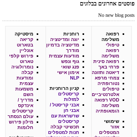
פוסטים אחרונים בבלוגים
No new blog posts
רפואה
רוחניות
מיסטיקה
משלימה
יוגה ומדיטציה
קריאה
טיפולי
מדיטציה בדמיון
בטארוט
רפואה
מודרך
אונליין
משלימה
מודעות עצמית
פירוש קלפי
רפואה סינית
גוף ונפש
טארוט
פרחי באך
פנג שואי
נומרולוגיה
דיאטה ותזונה
אימון אישי
קבלה
צמחי מרפא
NLP
ומודעות
נטורופתיה
עצמית
קניון
הרוחניות
טיפולים
משמעות
קריסטלים
אלטרנטיביים
השם
למזלות
VOD רפואה
מדריך /
אבני קריסטל /
משלימה
אינדקס
אבני חן
הומאופתיה
קריסטלים
שרשראות עם
עולם הנסתר
שימושי
קריסטלים
מילון פירוש
אזור
תכשיטי קבלה
חלומות
המטפלים
חנות למטפלים