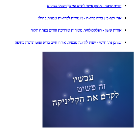
דורית לוינגר - אימון אישי לחיים ואימון רפואי בבת ים
אתי רצאבי | בריה בריאה - מנטורית לבריאות טבעית בחולון
אורית ששון - רפלקסולוגית מומחית ומדריכת הורים בפתח תקוה
שני בן נתן חיימי - ייעוץ לתזונה טבעית, אורח חיים בריא ופוטותרפיה בחיפה