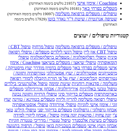
Coaching / אימון אישי
(21957 גולשים ביממה האחרונה)
מטפלים בפרחי באך
(19181 גולשים ביממה האחרונה)
טיפולים / מטפלים ברפואה משלימה
(19097 גולשים ביממה האחרונה)
שטיפה אנרגטית / שיטת ד"ר נאדר בוטו
(17929 גולשים ביממה
האחרונה)
קטגוריות טיפולים / יעוצים
טיפולים / מטפלים ברפואה משלימה
טיפול מרחוק
טיפול CBT /
טיפול CBT און ליין
טיפול רגשי לילדים
מטפלים / טיפולי רפואה
סינית
טיפולי רפלקסולוגיה / מטפלים ברפלקסולוגיה
טיפולי
הומאופתיה
טיפולי שיאצו / מטפלים בשיאצו
Coaching / אימון
אישי
מטפלים בפרחי באך
מטפלים בדמיון מודרך
יעוץ מיסטיקה /
מיסטיקנים
אסטרולוגים / יעוץ אסטרולוגי
נטורופתיה ותזונה /
נטורופתים
קבליסטים / יעוץ על פי תורת הקבלה
לימודי רפואה
משלימה / סדנאות רוחניות
שיטת ימימה
טיפול אלטרנטיבי בילדים
טיפול טבעי באלרגיות
אירידיולוגיה / אבחון אירידיולוגי
מטפלים
בארומתרפיה
מטפלים בדיקור סיני
טיפולי הרזייה ותזונה נכונה
טיפולי רפואה משלימה להריון ולידה
מטפלים בטווינא / טווינה
יעוץ
זוגי / אימון אישי לזוגיות
טיפולי איורוודה
טיפולי אוסטיאופתיה
אבחון גרפולוגי / גרפולוגיה
מטפלים בדיקור יפני
טיפולי הילינג
טאי
צ'י
יוגה צחוק / סדנאות יוגה צחוק
טיפול / אבחון ליקויי למידה
מטפלים בשיטת אלכסנדר
טיפול טנטרי / מדריכי טנטרה וזוגיות
אבחון ויעוץ אישי
מטפלים בטכניקת בואן
טיפול / תרפיה בתנועה
טיפולים בחדר מלח
סטודיו ליוגה / מדריכי יוגה
בתי טבע / חנויות