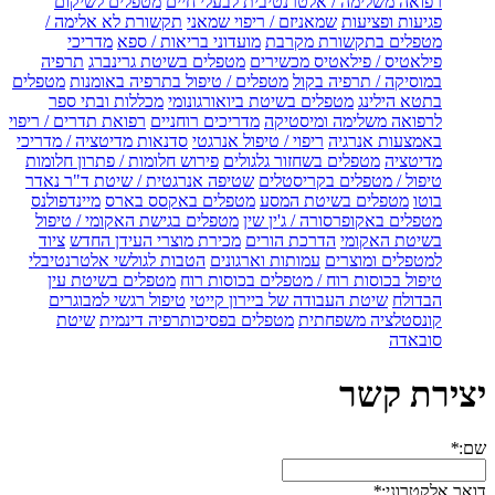
רפואה משלימה / אלטרנטיבית לבעלי חיים
מטפלים לשיקום
פגיעות ופציעות
שמאניזם / ריפוי שמאני
תקשורת לא אלימה /
מטפלים בתקשורת מקרבת
מועדוני בריאות / ספא
מדריכי
פילאטיס / פילאטיס מכשירים
מטפלים בשיטת גרינברג
תרפיה
במוסיקה / תרפיה בקול
מטפלים / טיפול בתרפיה באומנות
מטפלים
בתטא הילינג
מטפלים בשיטת ביואורגונומי
מכללות ובתי ספר
לרפואה משלימה ומיסטיקה
מדריכים רוחניים
רפואת תדרים / ריפוי
באמצעות אנרגיה
ריפוי / טיפול אנרגטי
סדנאות מדיטציה / מדריכי
מדיטציה
מטפלים בשחזור גלגולים
פירוש חלומות / פתרון חלומות
טיפול / מטפלים בקריסטלים
שטיפה אנרגטית / שיטת ד"ר נאדר
בוטו
מטפלים בשיטת המסע
מטפלים באקסס בארס
מיינדפולנס
מטפלים באקופרסורה / ג'ין שין
מטפלים בגישת האקומי / טיפול
בשיטת האקומי
הדרכת הורים
מכירת מוצרי העידן החדש
ציוד
למטפלים ומוצרים
עמותות וארגונים
הטבות לגולשי אלטרנטיבלי
טיפול בכוסות רוח / מטפלים בכוסות רוח
מטפלים בשיטת עין
הבדולח
שיטת העבודה של ביירון קייטי
טיפול רגשי למבוגרים
קונסטלציה משפחתית
מטפלים בפסיכותרפיה דינמית
שיטת
סובאדה
יצירת קשר
שם:
*
דואר אלקטרוני:
*