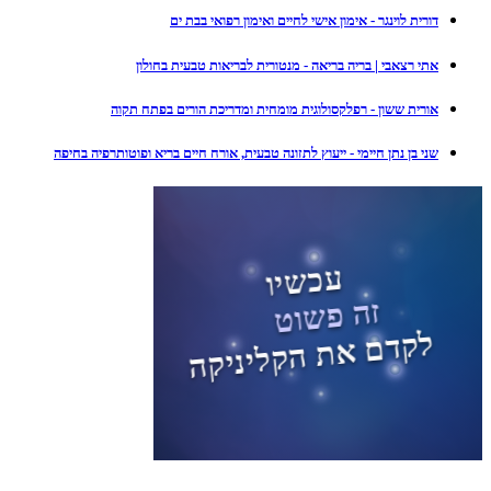
דורית לוינגר - אימון אישי לחיים ואימון רפואי בבת ים
אתי רצאבי | בריה בריאה - מנטורית לבריאות טבעית בחולון
אורית ששון - רפלקסולוגית מומחית ומדריכת הורים בפתח תקוה
שני בן נתן חיימי - ייעוץ לתזונה טבעית, אורח חיים בריא ופוטותרפיה בחיפה