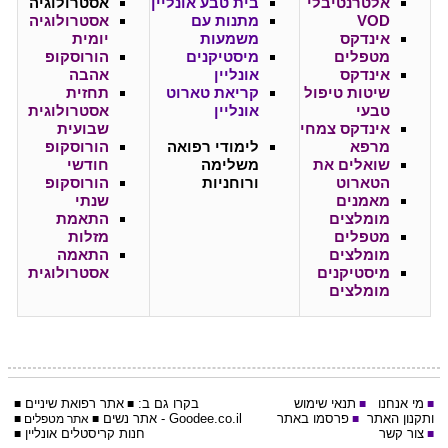
אלטרנטיבלי
בית טבע אונליין
אסטרולוגיה
VOD
מתנות עם
אסטרולוגיה
אינדקס
משמעות
יומית
מטפלים
מיסטיקנים
הורוסקופ
אינדקס
אונליין
אהבה
שיטות טיפול
קריאת טארוט
תחזית
טבעי
אונליין
אסטרולוגית
אינדקס צמחי
שבועית
מרפא
לימודי רפואה
הורוסקופ
שואלים את
משלימה
חודשי
הטארוט
ורוחניות
הורוסקופ
מאמנים
שנתי
מומלצים
התאמת
מטפלים
מזלות
מומלצים
התאמה
מיסטיקנים
אסטרולוגית
מומלצים
מי אנחנו
תנאי שימוש
בקרו גם ב:
אתר
רפואת שיניים
■
■
■
■
ותקנון האתר
פרסמו באתר
Goodee.co.il
- אתר
נשים
■
■
אתר מטפלים
■
צור קשר
חנות קריסטלים אונליין
■
■