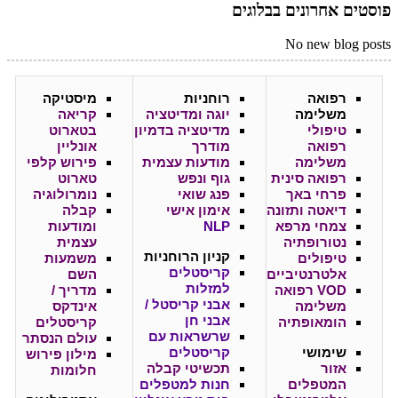
פוסטים אחרונים בבלוגים
No new blog posts
רפואה
רוחניות
מיסטיקה
משלימה
יוגה ומדיטציה
קריאה
טיפולי
מדיטציה בדמיון
בטארוט
רפואה
מודרך
אונליין
משלימה
מודעות עצמית
פירוש קלפי
רפואה סינית
גוף ונפש
טארוט
פרחי באך
פנג שואי
נומרולוגיה
דיאטה ותזונה
אימון אישי
קבלה
צמחי מרפא
NLP
ומודעות
נטורופתיה
עצמית
קניון
הרוחניות
טיפולים
משמעות
קריסטלים
אלטרנטיביים
השם
למזלות
VOD רפואה
מדריך /
אבני קריסטל /
משלימה
אינדקס
אבני חן
הומאופתיה
קריסטלים
שרשראות עם
עולם הנסתר
שימושי
קריסטלים
מילון פירוש
אזור
תכשיטי קבלה
חלומות
המטפלים
חנות למטפלים