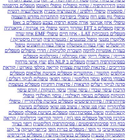
טבע
הידרותרפיה / שחיה טיפולית
טיפולי וואטסו
מטפלים בהיפנוזה
/ סוגסטיה
טיפולי רולפינג / אינטגרציה מבנית
אינטליגנציה רגשית
טיפולי גוף נפש רוח
טיפולי ביופידבק
התחברות מחדש והעצמה
טיפולי איזון אנרגטי
אורה סומא תרפיה בצבע
מטפלים ב Ipec
אייפק
מטפלים ב EFT שחרור ריגשי
טיפולי ביו אנרגיה / ביואנרגיה
מטפלים בטכניקת LAT - איזון חיים
טיפולי EMF איזון שדה
אלקטרו מגנטי
טיפול במגנטים / מגנטותרפיה
חנויות מיסטיקה /
קריסטלים
יעוץ בעזרת מטוטלת
טיפול בעזרת חוצונים
טיפול
בעזרת אומנויות לחימה
השכרת קליניקות / חדרי טיפולים
מטפלים
ברייקי / טיפולי רייקי
יעוץ נומרולוגי / נומרולוגים
מטפלים
בפסיכותרפיה דינמית
מטפלים ב NLP נלפ
יעוץ אישי מרחוק
מדריכים / סדנאות למודעות עצמית
קריאה בקלפי טארוט / קוראת
בקלפים
תקשור / מתקשרים
מטפלים בשיטת אלבאום
מטפלים
בצמחי מרפא
עיסוי הוליסטי / עיסוי רפואי
טיפולים לניקוי רעלים /
סדנה לניקוי רעלים
הרצאות / סדנאות רוחניות
מטפלים בעוצמת
הרכות
עיסוי שבדי / עיסוי שוודי
עיסוי תינוקות / קורס עיסוי
תינוקות
מטפלים בעיסוי תאילנדי / עיסוי תאילנדי
טיפולי
פיזיותרפיה / פיזיותרפיסטים
מטפלים בשיטת פלדנקרייז / טיפולי
פלדנקרייז
יעוץ פנג שואי / עיצוב פנג שואי
מטפלים בשיטת
קינסיולוגיה
טיפול בפסיכודרמה
מטפלים בשיטת פאולה
מטפלים
בקרניו סקראל
מטפלים בסו ג'וק / דיקור קוריאני
כירולוגיה / קריאה
בכף היד
פסיכותרפיסטים / פסיכותרפיה הוליסטית
ריפוי בציור
אינטואיטיבי
נר הופי / מטפלים בנרות הופי
כירופרקטיקה
צי' קונג
קוסמטיקה טבעית
מטפלים בנשימה מודעת / מטפלים בריברסינג