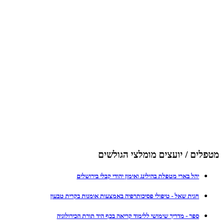
מטפלים / יועצים מומלצי הגולשים
יהל בארי מטפלת בהילינג ואימון יהודי קבלי בירושלים
חגית שאל - טיפולי פסיכותרפיה באמצעות אומנות בקרית טבעון
ספר - מדריך שימושי ללימוד קריאה בכף היד תורת הכירולוגיה