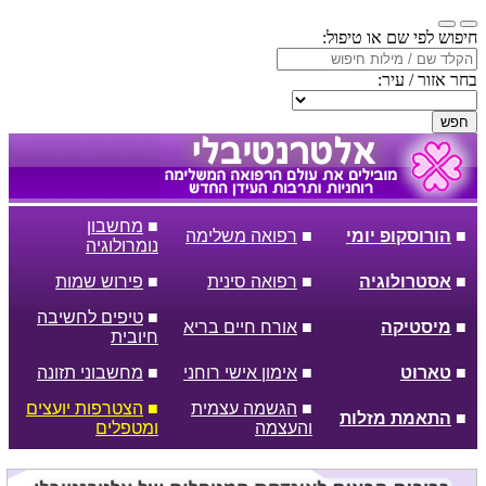
חיפוש לפי שם או טיפול:
בחר אזור / עיר:
חפש
■
מחשבון
■
הורוסקופ יומי
■
רפואה משלימה
נומרולוגיה
■
אסטרולוגיה
■
רפואה סינית
■
פירוש שמות
■
טיפים לחשיבה
■
מיסטיקה
■
אורח חיים בריא
חיובית
■
טארוט
■
אימון אישי רוחני
■
מחשבוני תזונה
■
הגשמה עצמית
■
הצטרפות יועצים
■
התאמת מזלות
והעצמה
ומטפלים