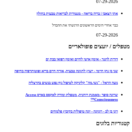
07-29-2026
אתי רצאבי | בריה בריאה - מנטורית לבריאות טבעית בחולון
כבר אחרי הימים הראשונים הרגשתי את ההבדל
07-29-2026
מטפלים / יועצים פופולאריים
דורית לוינגר - אימון אישי לחיים ואימון רפואי בבת ים
שני בן נתן חיימי - ייעוץ לתזונה טבעית, אורח חיים בריא ופוטותרפיה בחיפה
נועה הראל - "נשי.מה" קליניקה לטיפול גוף נפש בנשים בהרצליה
שרונה סופר -מאמנת רוחנית, מטפלת ומורה לאקסס בארס Access
Consciousness™
רוני בן לב - רוניוגה - יוגה טיפולית בקיבוץ פלמחים
קטגוריות בלוגים