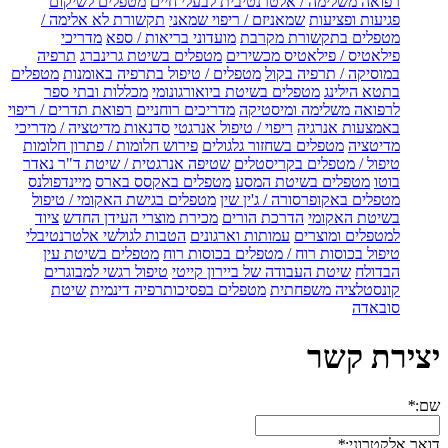
רפואה משלימה / אלטרנטיבית לבעלי חיים
מטפלים לשיקום
פגיעות ופציעות
שמאניזם / ריפוי שמאני
תקשורת לא אלימה /
מטפלים בתקשורת מקרבת
מועדוני בריאות / ספא
מדריכי
פילאטיס / פילאטיס מכשירים
מטפלים בשיטת גרינברג
תרפיה
במוסיקה / תרפיה בקול
מטפלים / טיפול בתרפיה באומנות
מטפלים
בתטא הילינג
מטפלים בשיטת ביואורגונומי
מכללות ובתי ספר
לרפואה משלימה ומיסטיקה
מדריכים רוחניים
רפואת תדרים / ריפוי
באמצעות אנרגיה
ריפוי / טיפול אנרגטי
סדנאות מדיטציה / מדריכי
מדיטציה
מטפלים בשחזור גלגולים
פירוש חלומות / פתרון חלומות
טיפול / מטפלים בקריסטלים
שטיפה אנרגטית / שיטת ד"ר נאדר
בוטו
מטפלים בשיטת המסע
מטפלים באקסס בארס
מיינדפולנס
מטפלים באקופרסורה / ג'ין שין
מטפלים בגישת האקומי / טיפול
בשיטת האקומי
הדרכת הורים
מכירת מוצרי העידן החדש
ציוד
למטפלים ומוצרים
עמותות וארגונים
הטבות לגולשי אלטרנטיבלי
טיפול בכוסות רוח / מטפלים בכוסות רוח
מטפלים בשיטת עין
הבדולח
שיטת העבודה של ביירון קייטי
טיפול רגשי למבוגרים
קונסטלציה משפחתית
מטפלים בפסיכותרפיה דינמית
שיטת
סובאדה
יצירת קשר
שם:
*
דואר אלקטרוני:
*