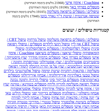
Coaching / אימון אישי
(21968 גולשים ביממה האחרונה)
מטפלים בפרחי באך
(19190 גולשים ביממה האחרונה)
טיפולים / מטפלים ברפואה משלימה
(19105 גולשים ביממה האחרונה)
שטיפה אנרגטית / שיטת ד"ר נאדר בוטו
(17940 גולשים ביממה
האחרונה)
קטגוריות טיפולים / יעוצים
טיפולים / מטפלים ברפואה משלימה
טיפול מרחוק
טיפול CBT /
טיפול CBT און ליין
טיפול רגשי לילדים
מטפלים / טיפולי רפואה
סינית
טיפולי רפלקסולוגיה / מטפלים ברפלקסולוגיה
טיפולי
הומאופתיה
טיפולי שיאצו / מטפלים בשיאצו
Coaching / אימון
אישי
מטפלים בפרחי באך
מטפלים בדמיון מודרך
יעוץ מיסטיקה /
מיסטיקנים
אסטרולוגים / יעוץ אסטרולוגי
נטורופתיה ותזונה /
נטורופתים
קבליסטים / יעוץ על פי תורת הקבלה
לימודי רפואה
משלימה / סדנאות רוחניות
שיטת ימימה
טיפול אלטרנטיבי בילדים
טיפול טבעי באלרגיות
אירידיולוגיה / אבחון אירידיולוגי
מטפלים
בארומתרפיה
מטפלים בדיקור סיני
טיפולי הרזייה ותזונה נכונה
טיפולי רפואה משלימה להריון ולידה
מטפלים בטווינא / טווינה
יעוץ
זוגי / אימון אישי לזוגיות
טיפולי איורוודה
טיפולי אוסטיאופתיה
אבחון גרפולוגי / גרפולוגיה
מטפלים בדיקור יפני
טיפולי הילינג
טאי
צ'י
יוגה צחוק / סדנאות יוגה צחוק
טיפול / אבחון ליקויי למידה
מטפלים בשיטת אלכסנדר
טיפול טנטרי / מדריכי טנטרה וזוגיות
אבחון ויעוץ אישי
מטפלים בטכניקת בואן
טיפול / תרפיה בתנועה
טיפולים בחדר מלח
סטודיו ליוגה / מדריכי יוגה
בתי טבע / חנויות