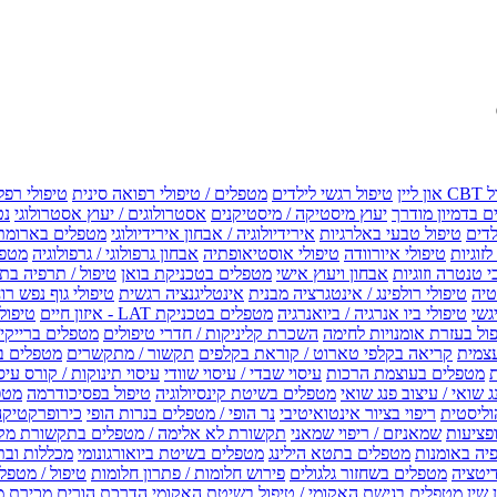
טיפול רגשי לילדים
מטפלים / טיפולי רפואה סינית
טיפולי רפל
 בדמיון מודרך
יעוץ מיסטיקה / מיסטיקנים
אסטרולוגים / יעוץ אסטרולוגי
נט
לדים
טיפול טבעי באלרגיות
אירידיולוגיה / אבחון אירידיולוגי
מטפלים בארומת
לזוגיות
טיפולי איורוודה
טיפולי אוסטיאופתיה
אבחון גרפולוגי / גרפולוגיה
מטפל
י טנטרה וזוגיות
אבחון ויעוץ אישי
מטפלים בטכניקת בואן
טיפול / תרפיה בת
טיה
טיפולי רולפינג / אינטגרציה מבנית
אינטליגנציה רגשית
טיפולי גוף נפש רו
טיפולי ביו אנרגיה / ביואנרגיה
מטפלים בטכניקת LAT - איזון חיים
טיפולי EMF איזון שדה אלקטר
ול בעזרת אומנויות לחימה
השכרת קליניקות / חדרי טיפולים
מטפלים ברייקי /
עצמית
קריאה בקלפי טארוט / קוראת בקלפים
תקשור / מתקשרים
מטפלים ב
ת
מטפלים בעוצמת הרכות
עיסוי שבדי / עיסוי שוודי
עיסוי תינוקות / קורס עיס
ג שואי / עיצוב פנג שואי
מטפלים בשיטת קינסיולוגיה
טיפול בפסיכודרמה
מטפ
וליסטית
ריפוי בציור אינטואיטיבי
נר הופי / מטפלים בנרות הופי
כירופרקטיקה
פציעות
שמאניזם / ריפוי שמאני
תקשורת לא אלימה / מטפלים בתקשורת מק
יה באומנות
מטפלים בתטא הילינג
מטפלים בשיטת ביואורגונומי
מכללות ובת
דיטציה
מטפלים בשחזור גלגולים
פירוש חלומות / פתרון חלומות
טיפול / מטפל
 שין
מטפלים בגישת האקומי / טיפול בשיטת האקומי
הדרכת הורים
מכירת מ