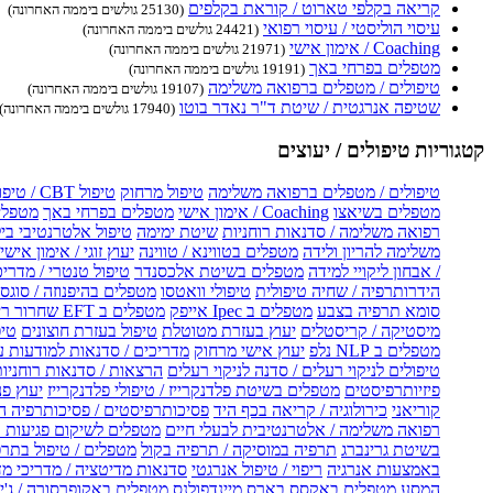
קריאה בקלפי טארוט / קוראת בקלפים
(25130 גולשים ביממה האחרונה)
עיסוי הוליסטי / עיסוי רפואי
(24421 גולשים ביממה האחרונה)
Coaching / אימון אישי
(21971 גולשים ביממה האחרונה)
מטפלים בפרחי באך
(19191 גולשים ביממה האחרונה)
טיפולים / מטפלים ברפואה משלימה
(19107 גולשים ביממה האחרונה)
שטיפה אנרגטית / שיטת ד"ר נאדר בוטו
(17940 גולשים ביממה האחרונה)
קטגוריות טיפולים / יעוצים
טיפולים / מטפלים ברפואה משלימה
טיפול מרחוק
טיפול CBT / טיפול CBT און ליין
מטפלים בשיאצו
Coaching / אימון אישי
מטפלים בפרחי באך
מטפלים
רפואה משלימה / סדנאות רוחניות
שיטת ימימה
טיפול אלטרנטיבי בי
משלימה להריון ולידה
מטפלים בטווינא / טווינה
יעוץ זוגי / אימון אישי 
/ אבחון ליקויי למידה
מטפלים בשיטת אלכסנדר
טיפול טנטרי / מדריכ
הידרותרפיה / שחיה טיפולית
טיפולי וואטסו
מטפלים בהיפנוזה / סוגס
סומא תרפיה בצבע
מטפלים ב Ipec אייפק
מטפלים ב EFT שחרור ריגשי
מיסטיקה / קריסטלים
יעוץ בעזרת מטוטלת
טיפול בעזרת חוצונים
טיפ
מטפלים ב NLP נלפ
יעוץ אישי מרחוק
מדריכים / סדנאות למודעות 
טיפולים לניקוי רעלים / סדנה לניקוי רעלים
הרצאות / סדנאות רוחניו
פיזיותרפיסטים
מטפלים בשיטת פלדנקרייז / טיפולי פלדנקרייז
יעוץ פנ
קוריאני
כירולוגיה / קריאה בכף היד
פסיכותרפיסטים / פסיכותרפיה ה
רפואה משלימה / אלטרנטיבית לבעלי חיים
מטפלים לשיקום פגיעות ו
בשיטת גרינברג
תרפיה במוסיקה / תרפיה בקול
מטפלים / טיפול בתרפ
באמצעות אנרגיה
ריפוי / טיפול אנרגטי
סדנאות מדיטציה / מדריכי מ
המסע
מטפלים באקסס בארס
מיינדפולנס
מטפלים באקופרסורה / ג'ין