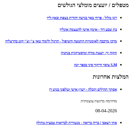
מטפלים / יועצים מומלצי הגולשים
רונן מלול - פרחי באך בגישה יהודית בצפת ובאון-ליין
בת שבע דור - אימון אישי להעצמה אונליין
מרכז מרכבה לאומנויות התנועה והטיפול - תרגול ולימוד טאי צ'י וצ'י קונג בהרצליה
תקוה זך- יועצת מורה ומיסטיקנית בנתניה
S.M עיסוי ודיקור סיני בכפר יונה
המלצות אחרונות
אסתר תהילים וקבלה - ייעוץ אישי וטלפוני בגוש דן
מדהימה מרגשת עוצמתית
08-04-2026
אתי רצאבי | בריה בריאה - מנטורית לבריאות טבעית בחולון