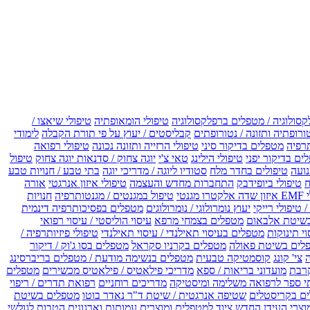
קסולוגיה / מטפלים ברפלקסולוגיה
טיפולי הומאופתיה
טיפולי שיאצו /
ורופתיה ותזונה / נטורופתים
קבליסטים / יעוץ על פי תורת הקבלה
לימודי
רפיה
מטפלים בדיקור סיני
טיפולי הרזייה ותזונה נכונה
טיפולי רפואה
ים בדיקור יפני
טיפולי הילינג
טאי צ'י
יוגה צחוק / סדנאות יוגה צחוק
טיפול
נועה
טיפולים בחדר מלח
סטודיו ליוגה / מדריכי יוגה
בתי טבע / חנויות טבע
ח
טיפולי ביופידבק
התחברות מחדש והעצמה
טיפולי איזון אנרגטי
אורה
ו מגנטי
טיפול במגנטים / מגנטותרפיה
חנויות
 טיפולי רייקי
יעוץ נומרולוגי / נומרולוגים
מטפלים בפסיכותרפיה דינמית
שיטת אלבאום
מטפלים בצמחי מרפא
עיסוי הוליסטי / עיסוי רפואי
וי תינוקות
מטפלים בעיסוי תאילנדי / עיסוי תאילנדי
טיפולי פיזיותרפיה /
לים בשיטת פאולה
מטפלים בקרניו סקראל
מטפלים בסו ג'וק / דיקור
צי' קונג
קוסמטיקה טבעית
מטפלים בנשימה מודעת / מטפלים בריברסינג
רבת
מועדוני בריאות / ספא
מדריכי פילאטיס / פילאטיס מכשירים
מטפלים
י ספר לרפואה משלימה ומיסטיקה
מדריכים רוחניים
רפואת תדרים / ריפוי
ים בקריסטלים
שטיפה אנרגטית / שיטת ד"ר נאדר בוטו
מטפלים בשיטת
וצרי העידן החדש
ציוד למטפלים ומוצרים
עמותות וארגונים
הטבות לגולשי