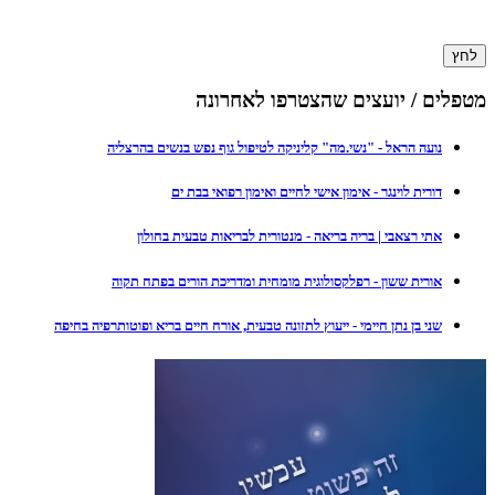
לחץ
מטפלים / יועצים שהצטרפו לאחרונה
נועה הראל - "נשי.מה" קליניקה לטיפול גוף נפש בנשים בהרצליה
דורית לוינגר - אימון אישי לחיים ואימון רפואי בבת ים
אתי רצאבי | בריה בריאה - מנטורית לבריאות טבעית בחולון
אורית ששון - רפלקסולוגית מומחית ומדריכת הורים בפתח תקוה
שני בן נתן חיימי - ייעוץ לתזונה טבעית, אורח חיים בריא ופוטותרפיה בחיפה