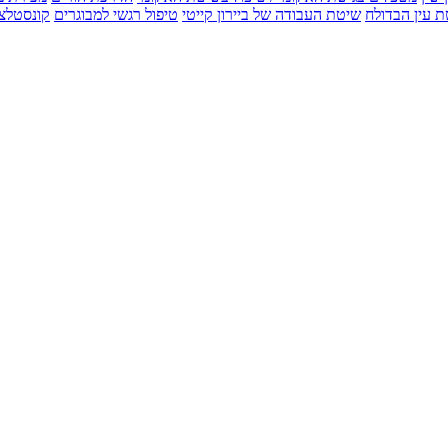
 עין הבדולח
שיטת העבודה של ביירון קייטי
טיפול רגשי למבוגרים
קונסטלצ