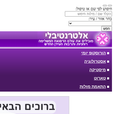
חיפוש לפי שם או טיפול:
בחר אזור / עיר:
חפש
■
הורוסקופ יומי
■
אסטרולוגיה
■
מיסטיקה
■
טארוט
■
התאמת מזלות