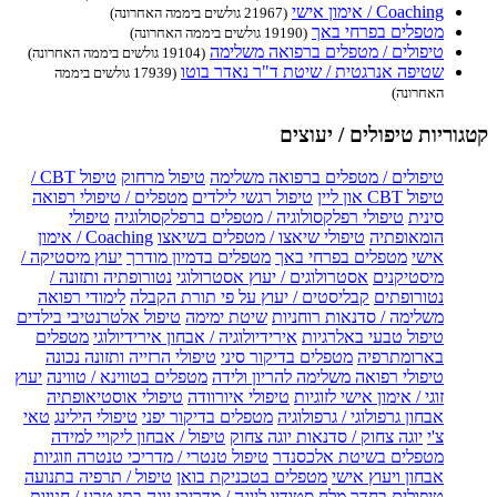
Coaching / אימון אישי
(21967 גולשים ביממה האחרונה)
מטפלים בפרחי באך
(19190 גולשים ביממה האחרונה)
טיפולים / מטפלים ברפואה משלימה
(19104 גולשים ביממה האחרונה)
שטיפה אנרגטית / שיטת ד"ר נאדר בוטו
(17939 גולשים ביממה
האחרונה)
קטגוריות טיפולים / יעוצים
טיפולים / מטפלים ברפואה משלימה
טיפול מרחוק
טיפול CBT /
טיפול CBT און ליין
טיפול רגשי לילדים
מטפלים / טיפולי רפואה
סינית
טיפולי רפלקסולוגיה / מטפלים ברפלקסולוגיה
טיפולי
הומאופתיה
טיפולי שיאצו / מטפלים בשיאצו
Coaching / אימון
אישי
מטפלים בפרחי באך
מטפלים בדמיון מודרך
יעוץ מיסטיקה /
מיסטיקנים
אסטרולוגים / יעוץ אסטרולוגי
נטורופתיה ותזונה /
נטורופתים
קבליסטים / יעוץ על פי תורת הקבלה
לימודי רפואה
משלימה / סדנאות רוחניות
שיטת ימימה
טיפול אלטרנטיבי בילדים
טיפול טבעי באלרגיות
אירידיולוגיה / אבחון אירידיולוגי
מטפלים
בארומתרפיה
מטפלים בדיקור סיני
טיפולי הרזייה ותזונה נכונה
טיפולי רפואה משלימה להריון ולידה
מטפלים בטווינא / טווינה
יעוץ
זוגי / אימון אישי לזוגיות
טיפולי איורוודה
טיפולי אוסטיאופתיה
אבחון גרפולוגי / גרפולוגיה
מטפלים בדיקור יפני
טיפולי הילינג
טאי
צ'י
יוגה צחוק / סדנאות יוגה צחוק
טיפול / אבחון ליקויי למידה
מטפלים בשיטת אלכסנדר
טיפול טנטרי / מדריכי טנטרה וזוגיות
אבחון ויעוץ אישי
מטפלים בטכניקת בואן
טיפול / תרפיה בתנועה
טיפולים בחדר מלח
סטודיו ליוגה / מדריכי יוגה
בתי טבע / חנויות