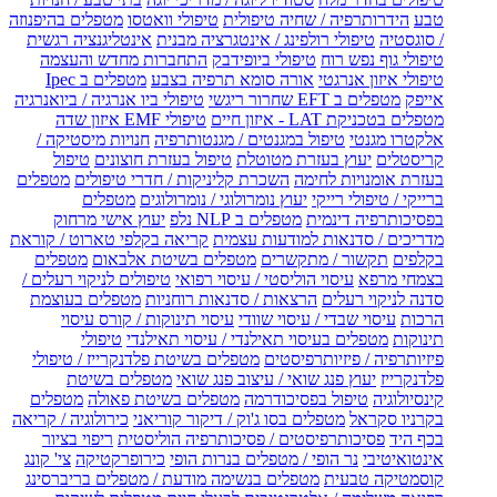
טבע
הידרותרפיה / שחיה טיפולית
טיפולי וואטסו
מטפלים בהיפנוזה
/ סוגסטיה
טיפולי רולפינג / אינטגרציה מבנית
אינטליגנציה רגשית
טיפולי גוף נפש רוח
טיפולי ביופידבק
התחברות מחדש והעצמה
טיפולי איזון אנרגטי
אורה סומא תרפיה בצבע
מטפלים ב Ipec
אייפק
מטפלים ב EFT שחרור ריגשי
טיפולי ביו אנרגיה / ביואנרגיה
מטפלים בטכניקת LAT - איזון חיים
טיפולי EMF איזון שדה
אלקטרו מגנטי
טיפול במגנטים / מגנטותרפיה
חנויות מיסטיקה /
קריסטלים
יעוץ בעזרת מטוטלת
טיפול בעזרת חוצונים
טיפול
בעזרת אומנויות לחימה
השכרת קליניקות / חדרי טיפולים
מטפלים
ברייקי / טיפולי רייקי
יעוץ נומרולוגי / נומרולוגים
מטפלים
בפסיכותרפיה דינמית
מטפלים ב NLP נלפ
יעוץ אישי מרחוק
מדריכים / סדנאות למודעות עצמית
קריאה בקלפי טארוט / קוראת
בקלפים
תקשור / מתקשרים
מטפלים בשיטת אלבאום
מטפלים
בצמחי מרפא
עיסוי הוליסטי / עיסוי רפואי
טיפולים לניקוי רעלים /
סדנה לניקוי רעלים
הרצאות / סדנאות רוחניות
מטפלים בעוצמת
הרכות
עיסוי שבדי / עיסוי שוודי
עיסוי תינוקות / קורס עיסוי
תינוקות
מטפלים בעיסוי תאילנדי / עיסוי תאילנדי
טיפולי
פיזיותרפיה / פיזיותרפיסטים
מטפלים בשיטת פלדנקרייז / טיפולי
פלדנקרייז
יעוץ פנג שואי / עיצוב פנג שואי
מטפלים בשיטת
קינסיולוגיה
טיפול בפסיכודרמה
מטפלים בשיטת פאולה
מטפלים
בקרניו סקראל
מטפלים בסו ג'וק / דיקור קוריאני
כירולוגיה / קריאה
בכף היד
פסיכותרפיסטים / פסיכותרפיה הוליסטית
ריפוי בציור
אינטואיטיבי
נר הופי / מטפלים בנרות הופי
כירופרקטיקה
צי' קונג
קוסמטיקה טבעית
מטפלים בנשימה מודעת / מטפלים בריברסינג