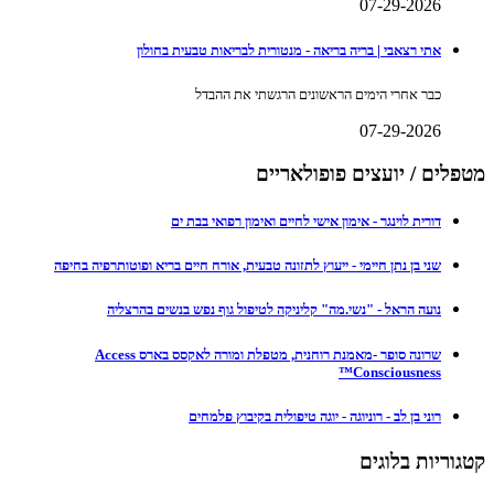
07-29-2026
אתי רצאבי | בריה בריאה - מנטורית לבריאות טבעית בחולון
כבר אחרי הימים הראשונים הרגשתי את ההבדל
07-29-2026
מטפלים / יועצים פופולאריים
דורית לוינגר - אימון אישי לחיים ואימון רפואי בבת ים
שני בן נתן חיימי - ייעוץ לתזונה טבעית, אורח חיים בריא ופוטותרפיה בחיפה
נועה הראל - "נשי.מה" קליניקה לטיפול גוף נפש בנשים בהרצליה
שרונה סופר -מאמנת רוחנית, מטפלת ומורה לאקסס בארס Access
Consciousness™
רוני בן לב - רוניוגה - יוגה טיפולית בקיבוץ פלמחים
קטגוריות בלוגים