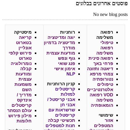
פוסטים אחרונים בבלוגים
No new blog posts
רפואה
רוחניות
מיסטיקה
משלימה
יוגה ומדיטציה
קריאה
טיפולי
מדיטציה בדמיון
בטארוט
רפואה
מודרך
אונליין
משלימה
מודעות עצמית
פירוש קלפי
רפואה סינית
גוף ונפש
טארוט
פרחי באך
פנג שואי
נומרולוגיה
דיאטה ותזונה
אימון אישי
קבלה
צמחי מרפא
NLP
ומודעות
נטורופתיה
עצמית
קניון
הרוחניות
טיפולים
משמעות
קריסטלים
אלטרנטיביים
השם
למזלות
VOD רפואה
מדריך /
אבני קריסטל /
משלימה
אינדקס
אבני חן
הומאופתיה
קריסטלים
שרשראות עם
עולם הנסתר
שימושי
קריסטלים
מילון פירוש
אזור
תכשיטי קבלה
חלומות
המטפלים
חנות למטפלים