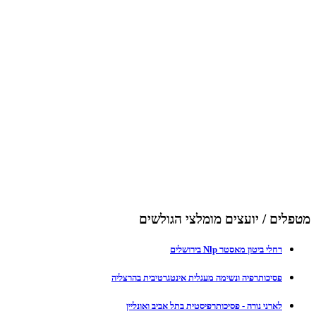
מטפלים / יועצים מומלצי הגולשים
רחלי ביטון מאסטר Nlp בירושלים
פסיכותרפיה ונשימה מעגלית אינטגרטיבית בהרצליה
לארני נורה - פסיכותרפיסטית בתל אביב ואונליין