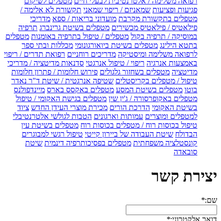
רפואה משלימה / אלטרנטיבית לבעלי חיים
מטפלים לשיקום
פגיעות ופציעות
שמאניזם / ריפוי שמאני
תקשורת לא אלימה /
מטפלים בתקשורת מקרבת
מועדוני בריאות / ספא
מדריכי
פילאטיס / פילאטיס מכשירים
מטפלים בשיטת גרינברג
תרפיה
במוסיקה / תרפיה בקול
מטפלים / טיפול בתרפיה באומנות
מטפלים
בתטא הילינג
מטפלים בשיטת ביואורגונומי
מכללות ובתי ספר
לרפואה משלימה ומיסטיקה
מדריכים רוחניים
רפואת תדרים / ריפוי
באמצעות אנרגיה
ריפוי / טיפול אנרגטי
סדנאות מדיטציה / מדריכי
מדיטציה
מטפלים בשחזור גלגולים
פירוש חלומות / פתרון חלומות
טיפול / מטפלים בקריסטלים
שטיפה אנרגטית / שיטת ד"ר נאדר
בוטו
מטפלים בשיטת המסע
מטפלים באקסס בארס
מיינדפולנס
מטפלים באקופרסורה / ג'ין שין
מטפלים בגישת האקומי / טיפול
בשיטת האקומי
הדרכת הורים
מכירת מוצרי העידן החדש
ציוד
למטפלים ומוצרים
עמותות וארגונים
הטבות לגולשי אלטרנטיבלי
טיפול בכוסות רוח / מטפלים בכוסות רוח
מטפלים בשיטת עין
הבדולח
שיטת העבודה של ביירון קייטי
טיפול רגשי למבוגרים
קונסטלציה משפחתית
מטפלים בפסיכותרפיה דינמית
שיטת
סובאדה
יצירת קשר
שם:
*
דואר אלקטרוני:
*