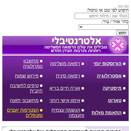
חיפוש לפי שם או טיפול:
בחר אזור / עיר:
חפש
■
מחשבון
■
הורוסקופ יומי
■
רפואה משלימה
נומרולוגיה
■
אסטרולוגיה
■
רפואה סינית
■
פירוש שמות
■
טיפים לחשיבה
■
מיסטיקה
■
אורח חיים בריא
חיובית
■
טארוט
■
אימון אישי רוחני
■
מחשבוני תזונה
■
הגשמה עצמית
■
הצטרפות יועצים
■
התאמת מזלות
והעצמה
ומטפלים