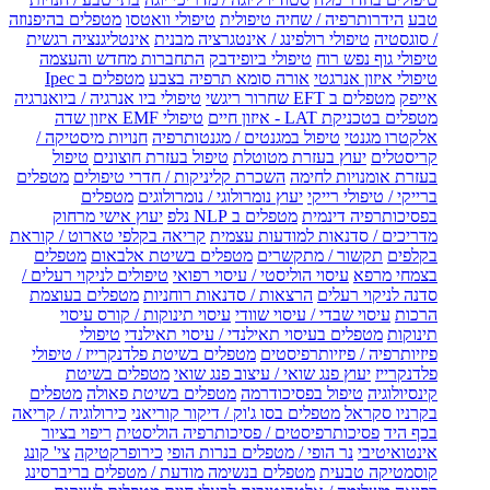
טבע
הידרותרפיה / שחיה טיפולית
טיפולי וואטסו
מטפלים בהיפנוזה
/ סוגסטיה
טיפולי רולפינג / אינטגרציה מבנית
אינטליגנציה רגשית
טיפולי גוף נפש רוח
טיפולי ביופידבק
התחברות מחדש והעצמה
טיפולי איזון אנרגטי
אורה סומא תרפיה בצבע
מטפלים ב Ipec
אייפק
מטפלים ב EFT שחרור ריגשי
טיפולי ביו אנרגיה / ביואנרגיה
מטפלים בטכניקת LAT - איזון חיים
טיפולי EMF איזון שדה
אלקטרו מגנטי
טיפול במגנטים / מגנטותרפיה
חנויות מיסטיקה /
קריסטלים
יעוץ בעזרת מטוטלת
טיפול בעזרת חוצונים
טיפול
בעזרת אומנויות לחימה
השכרת קליניקות / חדרי טיפולים
מטפלים
ברייקי / טיפולי רייקי
יעוץ נומרולוגי / נומרולוגים
מטפלים
בפסיכותרפיה דינמית
מטפלים ב NLP נלפ
יעוץ אישי מרחוק
מדריכים / סדנאות למודעות עצמית
קריאה בקלפי טארוט / קוראת
בקלפים
תקשור / מתקשרים
מטפלים בשיטת אלבאום
מטפלים
בצמחי מרפא
עיסוי הוליסטי / עיסוי רפואי
טיפולים לניקוי רעלים /
סדנה לניקוי רעלים
הרצאות / סדנאות רוחניות
מטפלים בעוצמת
הרכות
עיסוי שבדי / עיסוי שוודי
עיסוי תינוקות / קורס עיסוי
תינוקות
מטפלים בעיסוי תאילנדי / עיסוי תאילנדי
טיפולי
פיזיותרפיה / פיזיותרפיסטים
מטפלים בשיטת פלדנקרייז / טיפולי
פלדנקרייז
יעוץ פנג שואי / עיצוב פנג שואי
מטפלים בשיטת
קינסיולוגיה
טיפול בפסיכודרמה
מטפלים בשיטת פאולה
מטפלים
בקרניו סקראל
מטפלים בסו ג'וק / דיקור קוריאני
כירולוגיה / קריאה
בכף היד
פסיכותרפיסטים / פסיכותרפיה הוליסטית
ריפוי בציור
אינטואיטיבי
נר הופי / מטפלים בנרות הופי
כירופרקטיקה
צי' קונג
קוסמטיקה טבעית
מטפלים בנשימה מודעת / מטפלים בריברסינג