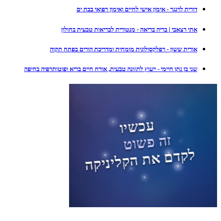
דורית לוינגר - אימון אישי לחיים ואימון רפואי בבת ים
אתי רצאבי | בריה בריאה - מנטורית לבריאות טבעית בחולון
אורית ששון - רפלקסולוגית מומחית ומדריכת הורים בפתח תקוה
שני בן נתן חיימי - ייעוץ לתזונה טבעית, אורח חיים בריא ופוטותרפיה בחיפה