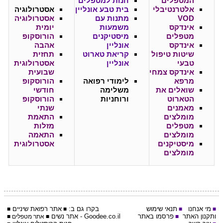
המטפלים
חנות למטפלים
אלטרנטיבלי
בית טבע אונליין
אסטרולוגיה
VOD
מתנות עם
אסטרולוגיה
אינדקס
משמעות
יומית
מטפלים
מיסטיקנים
הורוסקופ
אינדקס
אונליין
אהבה
שיטות טיפול
קריאת טארוט
תחזית
טבעי
אונליין
אסטרולוגית
אינדקס צמחי
שבועית
מרפא
לימודי רפואה
הורוסקופ
שואלים את
משלימה
חודשי
הטארוט
ורוחניות
הורוסקופ
מאמנים
שנתי
מומלצים
התאמת
מטפלים
מזלות
מומלצים
התאמה
מיסטיקנים
אסטרולוגית
מומלצים
מי אנחנו
תנאי שימוש
בקרו גם ב:
אתר
רפואת שיניים
■
■
■
■
ותקנון האתר
פרסמו באתר
Goodee.co.il
- אתר
נשים
■
■
אתר מטפלים
■