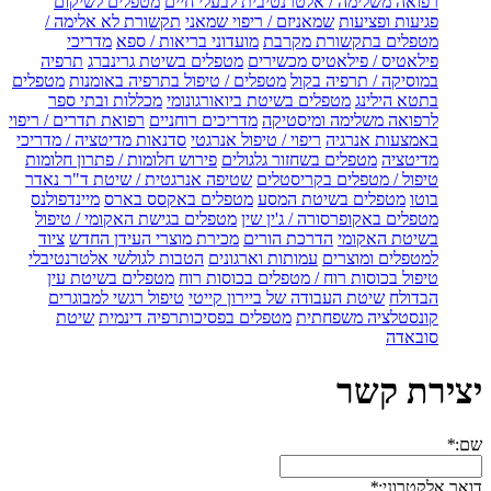
רפואה משלימה / אלטרנטיבית לבעלי חיים
מטפלים לשיקום
פגיעות ופציעות
שמאניזם / ריפוי שמאני
תקשורת לא אלימה /
מטפלים בתקשורת מקרבת
מועדוני בריאות / ספא
מדריכי
פילאטיס / פילאטיס מכשירים
מטפלים בשיטת גרינברג
תרפיה
במוסיקה / תרפיה בקול
מטפלים / טיפול בתרפיה באומנות
מטפלים
בתטא הילינג
מטפלים בשיטת ביואורגונומי
מכללות ובתי ספר
לרפואה משלימה ומיסטיקה
מדריכים רוחניים
רפואת תדרים / ריפוי
באמצעות אנרגיה
ריפוי / טיפול אנרגטי
סדנאות מדיטציה / מדריכי
מדיטציה
מטפלים בשחזור גלגולים
פירוש חלומות / פתרון חלומות
טיפול / מטפלים בקריסטלים
שטיפה אנרגטית / שיטת ד"ר נאדר
בוטו
מטפלים בשיטת המסע
מטפלים באקסס בארס
מיינדפולנס
מטפלים באקופרסורה / ג'ין שין
מטפלים בגישת האקומי / טיפול
בשיטת האקומי
הדרכת הורים
מכירת מוצרי העידן החדש
ציוד
למטפלים ומוצרים
עמותות וארגונים
הטבות לגולשי אלטרנטיבלי
טיפול בכוסות רוח / מטפלים בכוסות רוח
מטפלים בשיטת עין
הבדולח
שיטת העבודה של ביירון קייטי
טיפול רגשי למבוגרים
קונסטלציה משפחתית
מטפלים בפסיכותרפיה דינמית
שיטת
סובאדה
יצירת קשר
שם:
*
דואר אלקטרוני:
*