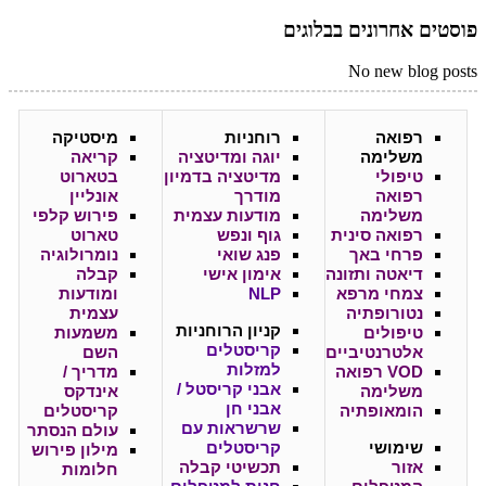
פוסטים אחרונים בבלוגים
No new blog posts
רפואה
רוחניות
מיסטיקה
משלימה
יוגה ומדיטציה
קריאה
טיפולי
מדיטציה בדמיון
בטארוט
רפואה
מודרך
אונליין
משלימה
מודעות עצמית
פירוש קלפי
רפואה סינית
גוף ונפש
טארוט
פרחי באך
פנג שואי
נומרולוגיה
דיאטה ותזונה
אימון אישי
קבלה
צמחי מרפא
NLP
ומודעות
נטורופתיה
עצמית
קניון
הרוחניות
טיפולים
משמעות
קריסטלים
אלטרנטיביים
השם
למזלות
VOD רפואה
מדריך /
אבני קריסטל /
משלימה
אינדקס
אבני חן
הומאופתיה
קריסטלים
שרשראות עם
עולם הנסתר
שימושי
קריסטלים
מילון פירוש
אזור
תכשיטי קבלה
חלומות