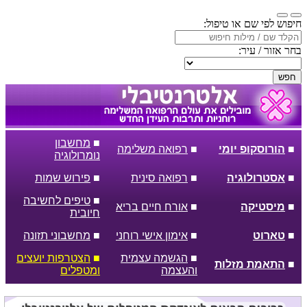
חיפוש לפי שם או טיפול:
בחר אזור / עיר:
חפש
■
מחשבון
■
הורוסקופ יומי
■
רפואה משלימה
נומרולוגיה
■
אסטרולוגיה
■
רפואה סינית
■
פירוש שמות
■
טיפים לחשיבה
■
מיסטיקה
■
אורח חיים בריא
חיובית
■
טארוט
■
אימון אישי רוחני
■
מחשבוני תזונה
■
הגשמה עצמית
■
הצטרפות יועצים
■
התאמת מזלות
והעצמה
ומטפלים