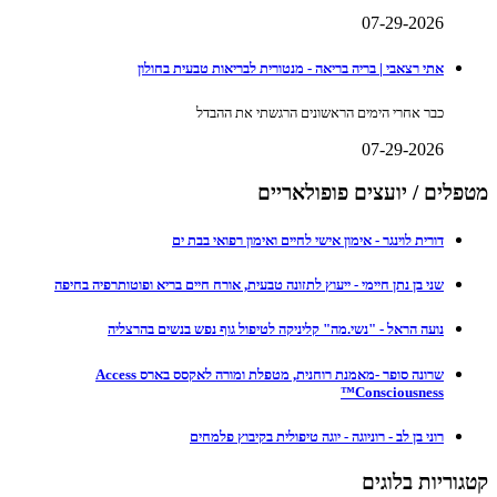
07-29-2026
אתי רצאבי | בריה בריאה - מנטורית לבריאות טבעית בחולון
כבר אחרי הימים הראשונים הרגשתי את ההבדל
07-29-2026
מטפלים / יועצים פופולאריים
דורית לוינגר - אימון אישי לחיים ואימון רפואי בבת ים
שני בן נתן חיימי - ייעוץ לתזונה טבעית, אורח חיים בריא ופוטותרפיה בחיפה
נועה הראל - "נשי.מה" קליניקה לטיפול גוף נפש בנשים בהרצליה
שרונה סופר -מאמנת רוחנית, מטפלת ומורה לאקסס בארס Access
Consciousness™
רוני בן לב - רוניוגה - יוגה טיפולית בקיבוץ פלמחים
קטגוריות בלוגים