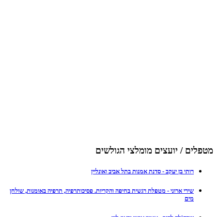
מטפלים / יועצים מומלצי הגולשים
רותי בן יעקב - סדנת אמנות בתל אביב ואונליין
שירי ארוני - מטפלת רגשית בחיפה והקריות. פסיכותרפיה, תרפיה באומנות, שולחן
מים