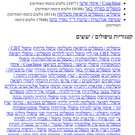
Coaching / אימון אישי
(21977 גולשים ביממה האחרונה)
מטפלים בפרחי באך
(19198 גולשים ביממה האחרונה)
טיפולים / מטפלים ברפואה משלימה
(19114 גולשים ביממה האחרונה)
שטיפה אנרגטית / שיטת ד"ר נאדר בוטו
(17948 גולשים ביממה
האחרונה)
קטגוריות טיפולים / יעוצים
טיפולים / מטפלים ברפואה משלימה
טיפול מרחוק
טיפול CBT /
טיפול CBT און ליין
טיפול רגשי לילדים
מטפלים / טיפולי רפואה
סינית
טיפולי רפלקסולוגיה / מטפלים ברפלקסולוגיה
טיפולי
הומאופתיה
טיפולי שיאצו / מטפלים בשיאצו
Coaching / אימון
אישי
מטפלים בפרחי באך
מטפלים בדמיון מודרך
יעוץ מיסטיקה /
מיסטיקנים
אסטרולוגים / יעוץ אסטרולוגי
נטורופתיה ותזונה /
נטורופתים
קבליסטים / יעוץ על פי תורת הקבלה
לימודי רפואה
משלימה / סדנאות רוחניות
שיטת ימימה
טיפול אלטרנטיבי בילדים
טיפול טבעי באלרגיות
אירידיולוגיה / אבחון אירידיולוגי
מטפלים
בארומתרפיה
מטפלים בדיקור סיני
טיפולי הרזייה ותזונה נכונה
טיפולי רפואה משלימה להריון ולידה
מטפלים בטווינא / טווינה
יעוץ
זוגי / אימון אישי לזוגיות
טיפולי איורוודה
טיפולי אוסטיאופתיה
אבחון גרפולוגי / גרפולוגיה
מטפלים בדיקור יפני
טיפולי הילינג
טאי
צ'י
יוגה צחוק / סדנאות יוגה צחוק
טיפול / אבחון ליקויי למידה
מטפלים בשיטת אלכסנדר
טיפול טנטרי / מדריכי טנטרה וזוגיות
אבחון ויעוץ אישי
מטפלים בטכניקת בואן
טיפול / תרפיה בתנועה
טיפולים בחדר מלח
סטודיו ליוגה / מדריכי יוגה
בתי טבע / חנויות