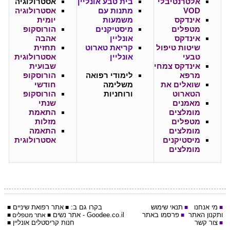
אלטרנטיבלי
בית טבע אונליין
אסטרולוגיה
VOD
מתנות עם
אסטרולוגיה
אינדקס
משמעות
יומית
מטפלים
מיסטיקנים
הורוסקופ
אינדקס
אונליין
אהבה
שיטות טיפול
קריאת טארוט
תחזית
טבעי
אונליין
אסטרולוגית
אינדקס צמחי
שבועית
מרפא
לימודי רפואה
הורוסקופ
שואלים את
משלימה
חודשי
הטארוט
ורוחניות
הורוסקופ
מאמנים
שנתי
מומלצים
התאמת
מטפלים
מזלות
מומלצים
התאמה
מיסטיקנים
אסטרולוגית
מומלצים
מי אנחנו
תנאי שימוש
בקרו גם ב:
אתר
רפואת שיניים
■
■
■
■
ותקנון האתר
פרסמו באתר
Goodee.co.il
- אתר
נשים
■
■
אתר מטפלים
■
צור קשר
חנות קריסטלים אונליין
■
■