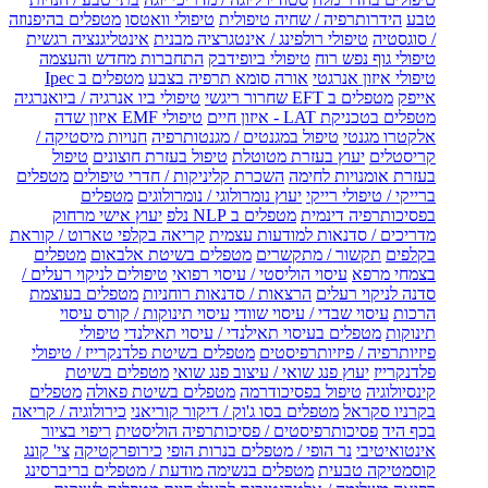
טבע
הידרותרפיה / שחיה טיפולית
טיפולי וואטסו
מטפלים בהיפנוזה
/ סוגסטיה
טיפולי רולפינג / אינטגרציה מבנית
אינטליגנציה רגשית
טיפולי גוף נפש רוח
טיפולי ביופידבק
התחברות מחדש והעצמה
טיפולי איזון אנרגטי
אורה סומא תרפיה בצבע
מטפלים ב Ipec
אייפק
מטפלים ב EFT שחרור ריגשי
טיפולי ביו אנרגיה / ביואנרגיה
מטפלים בטכניקת LAT - איזון חיים
טיפולי EMF איזון שדה
אלקטרו מגנטי
טיפול במגנטים / מגנטותרפיה
חנויות מיסטיקה /
קריסטלים
יעוץ בעזרת מטוטלת
טיפול בעזרת חוצונים
טיפול
בעזרת אומנויות לחימה
השכרת קליניקות / חדרי טיפולים
מטפלים
ברייקי / טיפולי רייקי
יעוץ נומרולוגי / נומרולוגים
מטפלים
בפסיכותרפיה דינמית
מטפלים ב NLP נלפ
יעוץ אישי מרחוק
מדריכים / סדנאות למודעות עצמית
קריאה בקלפי טארוט / קוראת
בקלפים
תקשור / מתקשרים
מטפלים בשיטת אלבאום
מטפלים
בצמחי מרפא
עיסוי הוליסטי / עיסוי רפואי
טיפולים לניקוי רעלים /
סדנה לניקוי רעלים
הרצאות / סדנאות רוחניות
מטפלים בעוצמת
הרכות
עיסוי שבדי / עיסוי שוודי
עיסוי תינוקות / קורס עיסוי
תינוקות
מטפלים בעיסוי תאילנדי / עיסוי תאילנדי
טיפולי
פיזיותרפיה / פיזיותרפיסטים
מטפלים בשיטת פלדנקרייז / טיפולי
פלדנקרייז
יעוץ פנג שואי / עיצוב פנג שואי
מטפלים בשיטת
קינסיולוגיה
טיפול בפסיכודרמה
מטפלים בשיטת פאולה
מטפלים
בקרניו סקראל
מטפלים בסו ג'וק / דיקור קוריאני
כירולוגיה / קריאה
בכף היד
פסיכותרפיסטים / פסיכותרפיה הוליסטית
ריפוי בציור
אינטואיטיבי
נר הופי / מטפלים בנרות הופי
כירופרקטיקה
צי' קונג
קוסמטיקה טבעית
מטפלים בנשימה מודעת / מטפלים בריברסינג