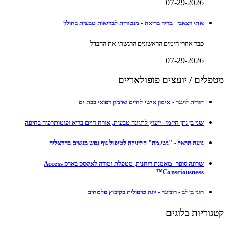
07-29-2026
אתי רצאבי | בריה בריאה - מנטורית לבריאות טבעית בחולון
כבר אחרי הימים הראשונים הרגשתי את ההבדל
07-29-2026
מטפלים / יועצים פופולאריים
דורית לוינגר - אימון אישי לחיים ואימון רפואי בבת ים
שני בן נתן חיימי - ייעוץ לתזונה טבעית, אורח חיים בריא ופוטותרפיה בחיפה
נועה הראל - "נשי.מה" קליניקה לטיפול גוף נפש בנשים בהרצליה
שרונה סופר -מאמנת רוחנית, מטפלת ומורה לאקסס בארס Access
Consciousness™
רוני בן לב - רוניוגה - יוגה טיפולית בקיבוץ פלמחים
קטגוריות בלוגים