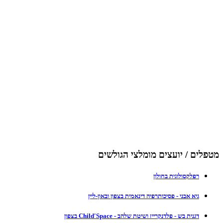
מטפלים / יועצים מומלצי הגולשים
רפלקסולוגית בחולון
גיא אבני - פסיכותרפיה דינאמית בצפון ובאון-ליין
דגנית בש - פלדנקרייז ושיטת שלהב - Child'Space בצפון