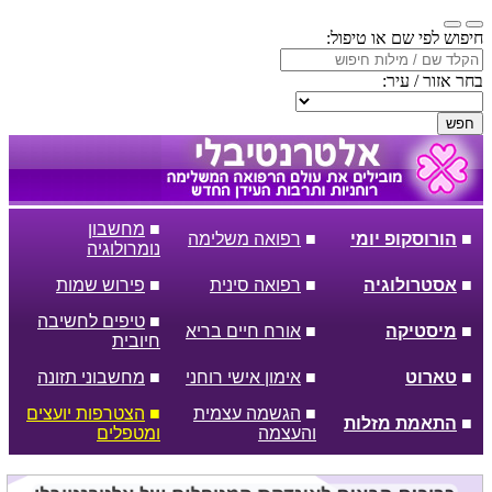
חיפוש לפי שם או טיפול:
בחר אזור / עיר:
חפש
■
מחשבון
■
הורוסקופ יומי
■
רפואה משלימה
נומרולוגיה
■
אסטרולוגיה
■
רפואה סינית
■
פירוש שמות
■
טיפים לחשיבה
■
מיסטיקה
■
אורח חיים בריא
חיובית
■
טארוט
■
אימון אישי רוחני
■
מחשבוני תזונה
■
הגשמה עצמית
■
הצטרפות יועצים
■
התאמת מזלות
והעצמה
ומטפלים