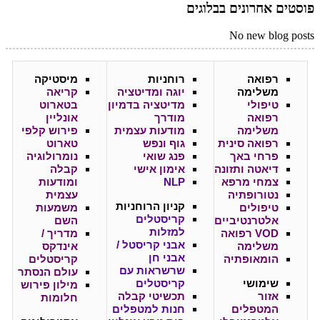
פוסטים אחרונים בבלוגים
No new blog posts
רפואה
רוחניות
מיסטיקה
משלימה
יוגה ומדיטציה
קריאה
טיפולי
מדיטציה בדמיון
בטארוט
רפואה
מודרך
אונליין
משלימה
מודעות עצמית
פירוש קלפי
רפואה סינית
גוף ונפש
טארוט
פרחי באך
פנג שואי
נומרולוגיה
דיאטה ותזונה
אימון אישי
קבלה
צמחי מרפא
NLP
ומודעות
נטורופתיה
עצמית
קניון
הרוחניות
טיפולים
משמעות
קריסטלים
אלטרנטיביים
השם
למזלות
VOD רפואה
מדריך /
אבני קריסטל /
משלימה
אינדקס
אבני חן
הומאופתיה
קריסטלים
שרשראות עם
עולם הנסתר
שימושי
קריסטלים
מילון פירוש
אזור
תכשיטי קבלה
חלומות
המטפלים
חנות למטפלים