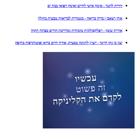
דורית לוינגר - אימון אישי לחיים ואימון רפואי בבת ים
אתי רצאבי | בריה בריאה - מנטורית לבריאות טבעית בחולון
אורית ששון - רפלקסולוגית מומחית ומדריכת הורים בפתח תקוה
שני בן נתן חיימי - ייעוץ לתזונה טבעית, אורח חיים בריא ופוטותרפיה בחיפה