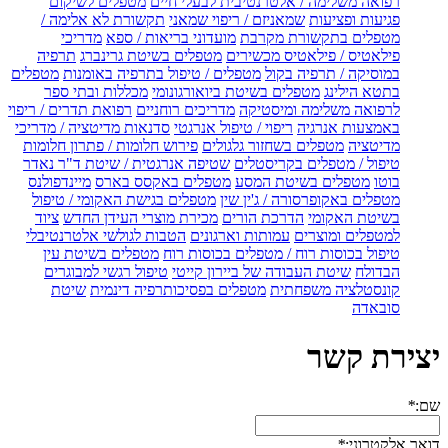
רפואה משלימה / אלטרנטיבית לבעלי חיים
מטפלים לשיקום
פגיעות ופציעות
שמאניזם / ריפוי שמאני
תקשורת לא אלימה /
מטפלים בתקשורת מקרבת
מועדוני בריאות / ספא
מדריכי
פילאטיס / פילאטיס מכשירים
מטפלים בשיטת גרינברג
תרפיה
במוסיקה / תרפיה בקול
מטפלים / טיפול בתרפיה באומנות
מטפלים
בתטא הילינג
מטפלים בשיטת ביואורגונומי
מכללות ובתי ספר
לרפואה משלימה ומיסטיקה
מדריכים רוחניים
רפואת תדרים / ריפוי
באמצעות אנרגיה
ריפוי / טיפול אנרגטי
סדנאות מדיטציה / מדריכי
מדיטציה
מטפלים בשחזור גלגולים
פירוש חלומות / פתרון חלומות
טיפול / מטפלים בקריסטלים
שטיפה אנרגטית / שיטת ד"ר נאדר
בוטו
מטפלים בשיטת המסע
מטפלים באקסס בארס
מיינדפולנס
מטפלים באקופרסורה / ג'ין שין
מטפלים בגישת האקומי / טיפול
בשיטת האקומי
הדרכת הורים
מכירת מוצרי העידן החדש
ציוד
למטפלים ומוצרים
עמותות וארגונים
הטבות לגולשי אלטרנטיבלי
טיפול בכוסות רוח / מטפלים בכוסות רוח
מטפלים בשיטת עין
הבדולח
שיטת העבודה של ביירון קייטי
טיפול רגשי למבוגרים
קונסטלציה משפחתית
מטפלים בפסיכותרפיה דינמית
שיטת
סובאדה
יצירת קשר
שם:
*
דואר אלקטרוני:
*