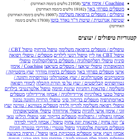
Coaching / אימון אישי
(21958 גולשים ביממה האחרונה)
מטפלים בפרחי באך
(19182 גולשים ביממה האחרונה)
טיפולים / מטפלים ברפואה משלימה
(19097 גולשים ביממה האחרונה)
שטיפה אנרגטית / שיטת ד"ר נאדר בוטו
(17930 גולשים ביממה
האחרונה)
קטגוריות טיפולים / יעוצים
טיפולים / מטפלים ברפואה משלימה
טיפול מרחוק
טיפול CBT /
טיפול CBT און ליין
טיפול רגשי לילדים
מטפלים / טיפולי רפואה
סינית
טיפולי רפלקסולוגיה / מטפלים ברפלקסולוגיה
טיפולי
הומאופתיה
טיפולי שיאצו / מטפלים בשיאצו
Coaching / אימון
אישי
מטפלים בפרחי באך
מטפלים בדמיון מודרך
יעוץ מיסטיקה /
מיסטיקנים
אסטרולוגים / יעוץ אסטרולוגי
נטורופתיה ותזונה /
נטורופתים
קבליסטים / יעוץ על פי תורת הקבלה
לימודי רפואה
משלימה / סדנאות רוחניות
שיטת ימימה
טיפול אלטרנטיבי בילדים
טיפול טבעי באלרגיות
אירידיולוגיה / אבחון אירידיולוגי
מטפלים
בארומתרפיה
מטפלים בדיקור סיני
טיפולי הרזייה ותזונה נכונה
טיפולי רפואה משלימה להריון ולידה
מטפלים בטווינא / טווינה
יעוץ
זוגי / אימון אישי לזוגיות
טיפולי איורוודה
טיפולי אוסטיאופתיה
אבחון גרפולוגי / גרפולוגיה
מטפלים בדיקור יפני
טיפולי הילינג
טאי
צ'י
יוגה צחוק / סדנאות יוגה צחוק
טיפול / אבחון ליקויי למידה
מטפלים בשיטת אלכסנדר
טיפול טנטרי / מדריכי טנטרה וזוגיות
אבחון ויעוץ אישי
מטפלים בטכניקת בואן
טיפול / תרפיה בתנועה
טיפולים בחדר מלח
סטודיו ליוגה / מדריכי יוגה
בתי טבע / חנויות