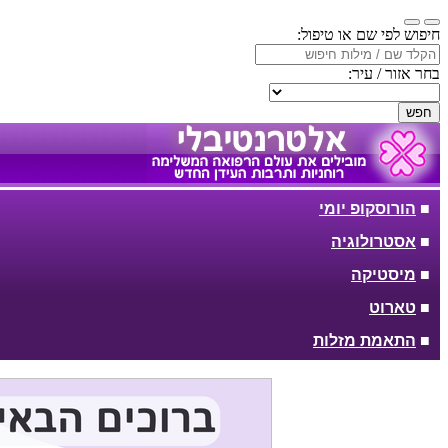
חיפוש לפי שם או טיפול:
בחר אזור / עיר:
חפש
■
הורוסקופ יומי
■
אסטרולוגיה
■
מיסטיקה
■
טארוט
■
התאמת מזלות