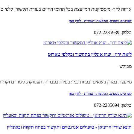
אדווה ליזר- מיסטיקנית המייעצת בכל תחומי החיים בעזרת תקשור, קלפי טא
לפרטים נוספים, המלצות ותעודות - לחץ כאן
טלפון: 072-2285939
ליאת ירון - יעוץ אונליין בתקשור ובקלפי טארוט
מבוקש
מייעצת במגוון נושאים ובעיות כמו: בעיות בעבודה, תעסוקה, לימודים וקריירה
לפרטים נוספים, המלצות ותעודות - לחץ כאן
טלפון: 072-2285694
תינא שירין הרוניאן - טיפולים אנרגטיים ותקשור בפתח תקווה ובאונליין