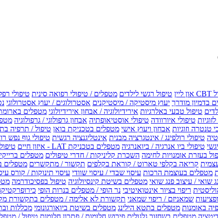
טיפול רגשי לילדים
מטפלים / טיפולי רפואה סינית
טיפולי רפל
 בדמיון מודרך
יעוץ מיסטיקה / מיסטיקנים
אסטרולוגים / יעוץ אסטרולוגי
נט
לדים
טיפול טבעי באלרגיות
אירידיולוגיה / אבחון אירידיולוגי
מטפלים בארומת
לזוגיות
טיפולי איורוודה
טיפולי אוסטיאופתיה
אבחון גרפולוגי / גרפולוגיה
מטפל
י טנטרה וזוגיות
אבחון ויעוץ אישי
מטפלים בטכניקת בואן
טיפול / תרפיה בת
טיה
טיפולי רולפינג / אינטגרציה מבנית
אינטליגנציה רגשית
טיפולי גוף נפש רו
טיפולי ביו אנרגיה / ביואנרגיה
מטפלים בטכניקת LAT - איזון חיים
טיפולי EMF איזון שדה אלקטר
ול בעזרת אומנויות לחימה
השכרת קליניקות / חדרי טיפולים
מטפלים ברייקי /
עצמית
קריאה בקלפי טארוט / קוראת בקלפים
תקשור / מתקשרים
מטפלים ב
ת
מטפלים בעוצמת הרכות
עיסוי שבדי / עיסוי שוודי
עיסוי תינוקות / קורס עיס
ג שואי / עיצוב פנג שואי
מטפלים בשיטת קינסיולוגיה
טיפול בפסיכודרמה
מטפ
וליסטית
ריפוי בציור אינטואיטיבי
נר הופי / מטפלים בנרות הופי
כירופרקטיקה
פציעות
שמאניזם / ריפוי שמאני
תקשורת לא אלימה / מטפלים בתקשורת מק
יה באומנות
מטפלים בתטא הילינג
מטפלים בשיטת ביואורגונומי
מכללות ובת
דיטציה
מטפלים בשחזור גלגולים
פירוש חלומות / פתרון חלומות
טיפול / מטפל