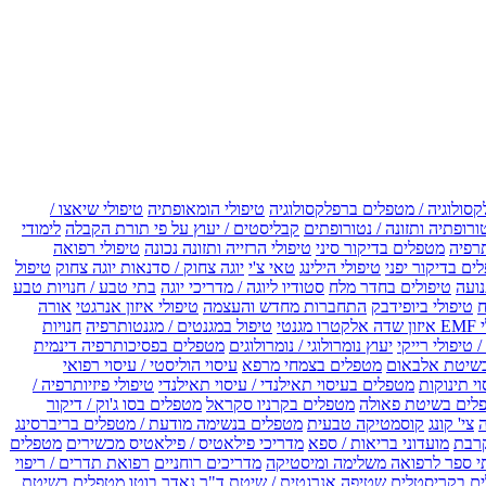
קסולוגיה / מטפלים ברפלקסולוגיה
טיפולי הומאופתיה
טיפולי שיאצו /
ורופתיה ותזונה / נטורופתים
קבליסטים / יעוץ על פי תורת הקבלה
לימודי
רפיה
מטפלים בדיקור סיני
טיפולי הרזייה ותזונה נכונה
טיפולי רפואה
ים בדיקור יפני
טיפולי הילינג
טאי צ'י
יוגה צחוק / סדנאות יוגה צחוק
טיפול
נועה
טיפולים בחדר מלח
סטודיו ליוגה / מדריכי יוגה
בתי טבע / חנויות טבע
ח
טיפולי ביופידבק
התחברות מחדש והעצמה
טיפולי איזון אנרגטי
אורה
ו מגנטי
טיפול במגנטים / מגנטותרפיה
חנויות
 טיפולי רייקי
יעוץ נומרולוגי / נומרולוגים
מטפלים בפסיכותרפיה דינמית
שיטת אלבאום
מטפלים בצמחי מרפא
עיסוי הוליסטי / עיסוי רפואי
וי תינוקות
מטפלים בעיסוי תאילנדי / עיסוי תאילנדי
טיפולי פיזיותרפיה /
לים בשיטת פאולה
מטפלים בקרניו סקראל
מטפלים בסו ג'וק / דיקור
צי' קונג
קוסמטיקה טבעית
מטפלים בנשימה מודעת / מטפלים בריברסינג
רבת
מועדוני בריאות / ספא
מדריכי פילאטיס / פילאטיס מכשירים
מטפלים
י ספר לרפואה משלימה ומיסטיקה
מדריכים רוחניים
רפואת תדרים / ריפוי
ים בקריסטלים
שטיפה אנרגטית / שיטת ד"ר נאדר בוטו
מטפלים בשיטת