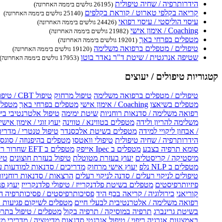
הידרותרפיה / שחיה טיפולית
(26195 גולשים ביממה האחרונה)
קריאה בקלפי טארוט / קוראת בקלפים
(25140 גולשים ביממה האחרונה)
עיסוי הוליסטי / עיסוי רפואי
(24426 גולשים ביממה האחרונה)
Coaching / אימון אישי
(21982 גולשים ביממה האחרונה)
מטפלים בפרחי באך
(19201 גולשים ביממה האחרונה)
טיפולים / מטפלים ברפואה משלימה
(19120 גולשים ביממה האחרונה)
שטיפה אנרגטית / שיטת ד"ר נאדר בוטו
(17953 גולשים ביממה האחרונה)
קטגוריות טיפולים / יעוצים
טיפולים / מטפלים ברפואה משלימה
טיפול מרחוק
טיפול CBT / טיפול CBT און ליין
מטפלים בשיאצו
Coaching / אימון אישי
מטפלים בפרחי באך
מטפלים
רפואה משלימה / סדנאות רוחניות
שיטת ימימה
טיפול אלטרנטיבי בי
משלימה להריון ולידה
מטפלים בטווינא / טווינה
יעוץ זוגי / אימון אישי 
/ אבחון ליקויי למידה
מטפלים בשיטת אלכסנדר
טיפול טנטרי / מדריכ
הידרותרפיה / שחיה טיפולית
טיפולי וואטסו
מטפלים בהיפנוזה / סוגס
סומא תרפיה בצבע
מטפלים ב Ipec אייפק
מטפלים ב EFT שחרור ריגשי
מיסטיקה / קריסטלים
יעוץ בעזרת מטוטלת
טיפול בעזרת חוצונים
טיפ
מטפלים ב NLP נלפ
יעוץ אישי מרחוק
מדריכים / סדנאות למודעות 
טיפולים לניקוי רעלים / סדנה לניקוי רעלים
הרצאות / סדנאות רוחניו
פיזיותרפיסטים
מטפלים בשיטת פלדנקרייז / טיפולי פלדנקרייז
יעוץ פנ
קוריאני
כירולוגיה / קריאה בכף היד
פסיכותרפיסטים / פסיכותרפיה ה
רפואה משלימה / אלטרנטיבית לבעלי חיים
מטפלים לשיקום פגיעות ו
בשיטת גרינברג
תרפיה במוסיקה / תרפיה בקול
מטפלים / טיפול בתרפ
באמצעות אנרגיה
ריפוי / טיפול אנרגטי
סדנאות מדיטציה / מדריכי מ