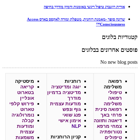
אורית רוזנברג טיפול ריגשי באומנות ודמיון מודרך בחיפה
שרונה סופר -מאמנת רוחנית, מטפלת ומורה לאקסס בארס Access
Consciousness™
קטגוריות בלוגים
פוסטים אחרונים בבלוגים
No new blog posts
רפואה
רוחניות
מיסטיקה
משלימה
יוגה ומדיטציה
קריאה
טיפולי
מדיטציה בדמיון
בטארוט
רפואה
מודרך
אונליין
משלימה
מודעות עצמית
פירוש קלפי
רפואה סינית
גוף ונפש
טארוט
פרחי באך
פנג שואי
נומרולוגיה
דיאטה ותזונה
אימון אישי
קבלה
צמחי מרפא
NLP
ומודעות
נטורופתיה
עצמית
קניון
הרוחניות
טיפולים
משמעות