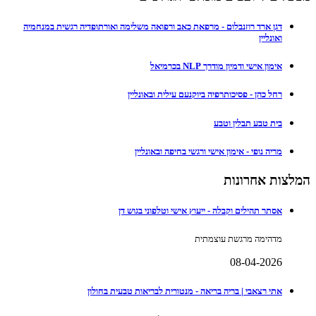
דגן ארד רוזנבלום - מרפאת כאב ורפואה משלימה ואורתופדיה רגשית במנחמיה
ואונליין
אימון אישי ודמיון מודרך NLP בכרמיאל
רחל כהן - פסיכותרפיה ביוקנעם עילית ובאונליין
בית טבע תבלין וטבע
מריה נופי - אימון אישי ורגשי בחיפה ובאונליין
המלצות אחרונות
אסתר תהילים וקבלה - ייעוץ אישי וטלפוני בגוש דן
מדהימה מרגשת עוצמתית
08-04-2026
אתי רצאבי | בריה בריאה - מנטורית לבריאות טבעית בחולון