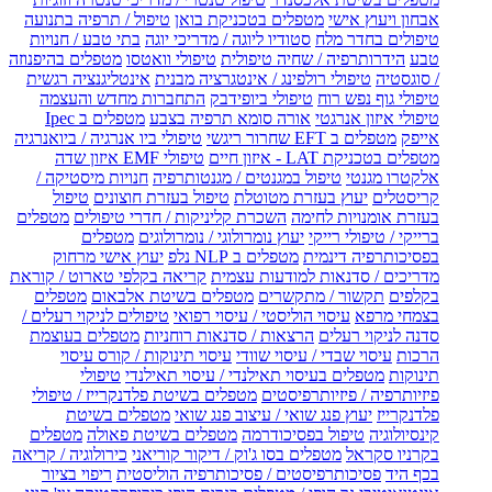
אבחון ויעוץ אישי
מטפלים בטכניקת בואן
טיפול / תרפיה בתנועה
טיפולים בחדר מלח
סטודיו ליוגה / מדריכי יוגה
בתי טבע / חנויות
טבע
הידרותרפיה / שחיה טיפולית
טיפולי וואטסו
מטפלים בהיפנוזה
/ סוגסטיה
טיפולי רולפינג / אינטגרציה מבנית
אינטליגנציה רגשית
טיפולי גוף נפש רוח
טיפולי ביופידבק
התחברות מחדש והעצמה
טיפולי איזון אנרגטי
אורה סומא תרפיה בצבע
מטפלים ב Ipec
אייפק
מטפלים ב EFT שחרור ריגשי
טיפולי ביו אנרגיה / ביואנרגיה
מטפלים בטכניקת LAT - איזון חיים
טיפולי EMF איזון שדה
אלקטרו מגנטי
טיפול במגנטים / מגנטותרפיה
חנויות מיסטיקה /
קריסטלים
יעוץ בעזרת מטוטלת
טיפול בעזרת חוצונים
טיפול
בעזרת אומנויות לחימה
השכרת קליניקות / חדרי טיפולים
מטפלים
ברייקי / טיפולי רייקי
יעוץ נומרולוגי / נומרולוגים
מטפלים
בפסיכותרפיה דינמית
מטפלים ב NLP נלפ
יעוץ אישי מרחוק
מדריכים / סדנאות למודעות עצמית
קריאה בקלפי טארוט / קוראת
בקלפים
תקשור / מתקשרים
מטפלים בשיטת אלבאום
מטפלים
בצמחי מרפא
עיסוי הוליסטי / עיסוי רפואי
טיפולים לניקוי רעלים /
סדנה לניקוי רעלים
הרצאות / סדנאות רוחניות
מטפלים בעוצמת
הרכות
עיסוי שבדי / עיסוי שוודי
עיסוי תינוקות / קורס עיסוי
תינוקות
מטפלים בעיסוי תאילנדי / עיסוי תאילנדי
טיפולי
פיזיותרפיה / פיזיותרפיסטים
מטפלים בשיטת פלדנקרייז / טיפולי
פלדנקרייז
יעוץ פנג שואי / עיצוב פנג שואי
מטפלים בשיטת
קינסיולוגיה
טיפול בפסיכודרמה
מטפלים בשיטת פאולה
מטפלים
בקרניו סקראל
מטפלים בסו ג'וק / דיקור קוריאני
כירולוגיה / קריאה
בכף היד
פסיכותרפיסטים / פסיכותרפיה הוליסטית
ריפוי בציור