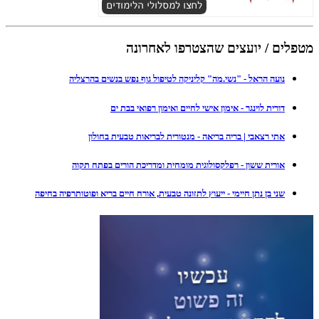
מטפלים / יועצים שהצטרפו לאחרונה
נועה הראל - "נשי.מה" קליניקה לטיפול גוף נפש בנשים בהרצליה
דורית לוינגר - אימון אישי לחיים ואימון רפואי בבת ים
אתי רצאבי | בריה בריאה - מנטורית לבריאות טבעית בחולון
אורית ששון - רפלקסולוגית מומחית ומדריכת הורים בפתח תקוה
שני בן נתן חיימי - ייעוץ לתזונה טבעית, אורח חיים בריא ופוטותרפיה בחיפה