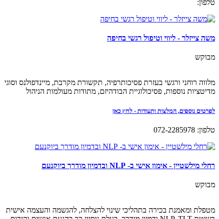
טלפון:
משה צייזלר - ליווי וטיפול רגשי בחיפה
מבוקש
מלווה רוחני ורגשי בעזרת פסיכותרפיה, תקשורת מקרבת, מיינדפולנס וסוגי
מדיטציות נוספות, פסיכולוגיית הבודהיזם, מתודות מעולמות הניהול
לפרטים נוספים, המלצות ותעודות - לחץ כאן
טלפון: 072-2285978
רחלי מילשטיין - אימון אישי ב- NLP ובדמיון מודרך ביוקנעם
מבוקש
מטפלת ומאמנת בכירה בתהליכי שינוי להצלחה, להגשמה והעצמה אישית
בשיטת NLP, TLT ודמיון מודרך. בעלת ניסיון רב בהנעת אנשים וקידום