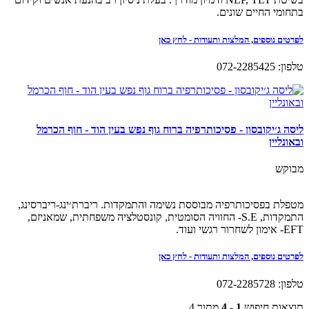
בתחומי החיים שונים.
לפרטים נוספים, המלצות ותעודות - לחץ כאן
טלפון: 072-2285425
ליסה ג׳יקובסון - פסיכותרפיה ברוח גוף נפש בעין הוד - חוף הכרמל
ובאונליין
מבוקש
מטפלת בפסיכותרפיה מבוססת נשימה והתמקדות. ריברת׳ינג-ריברסינג,
התמקדות, S.E- החוויה הסומטית, קונסטלציה משפחתית, שמאניזם,
EFT- אימון לשחרור רגשי ועוד.
לפרטים נוספים, המלצות ותעודות - לחץ כאן
טלפון: 072-2285728
תוצאות חיפוש
1 - 4
מתוך 4