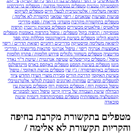
אינטואיטיבי
נר הופי / מטפלים בנרות הופי
כירופרקטיקה
צי' קונג
קוסמטיקה טבעית
מטפלים בנשימה מודעת / מטפלים בריברסינג
רפואה משלימה / אלטרנטיבית לבעלי חיים
מטפלים לשיקום
פגיעות ופציעות
שמאניזם / ריפוי שמאני
תקשורת לא אלימה /
מטפלים בתקשורת מקרבת
מועדוני בריאות / ספא
מדריכי
פילאטיס / פילאטיס מכשירים
מטפלים בשיטת גרינברג
תרפיה
במוסיקה / תרפיה בקול
מטפלים / טיפול בתרפיה באומנות
מטפלים
בתטא הילינג
מטפלים בשיטת ביואורגונומי
מכללות ובתי ספר
לרפואה משלימה ומיסטיקה
מדריכים רוחניים
רפואת תדרים / ריפוי
באמצעות אנרגיה
ריפוי / טיפול אנרגטי
סדנאות מדיטציה / מדריכי
מדיטציה
מטפלים בשחזור גלגולים
פירוש חלומות / פתרון חלומות
טיפול / מטפלים בקריסטלים
שטיפה אנרגטית / שיטת ד"ר נאדר
בוטו
מטפלים בשיטת המסע
מטפלים באקסס בארס
מיינדפולנס
מטפלים באקופרסורה / ג'ין שין
מטפלים בגישת האקומי / טיפול
בשיטת האקומי
הדרכת הורים
מכירת מוצרי העידן החדש
ציוד
למטפלים ומוצרים
עמותות וארגונים
הטבות לגולשי אלטרנטיבלי
טיפול בכוסות רוח / מטפלים בכוסות רוח
מטפלים בשיטת עין
הבדולח
שיטת העבודה של ביירון קייטי
טיפול רגשי למבוגרים
קונסטלציה משפחתית
מטפלים בפסיכותרפיה דינמית
שיטת
סובאדה
מטפלים בתקשורת מקרבת בחיפה
והקריות תקשורת לא אלימה /