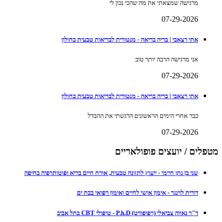
מרגישה שמצאתי את מה שהכי נכון לי
07-29-2026
אתי רצאבי | בריה בריאה - מנטורית לבריאות טבעית בחולון
אני מרגישה הרבה יותר טוב
07-29-2026
אתי רצאבי | בריה בריאה - מנטורית לבריאות טבעית בחולון
כבר אחרי הימים הראשונים הרגשתי את ההבדל
07-29-2026
מטפלים / יועצים פופולאריים
שני בן נתן חיימי - ייעוץ לתזונה טבעית, אורח חיים בריא ופוטותרפיה בחיפה
דורית לוינגר - אימון אישי לחיים ואימון רפואי בבת ים
ד"ר נאווה צביאלי (רפופורט) P.h.D - טיפולי CBT בתל אביב