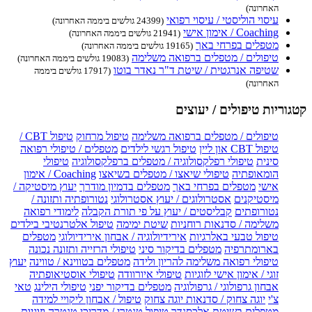
האחרונה)
עיסוי הוליסטי / עיסוי רפואי
(24399 גולשים ביממה האחרונה)
Coaching / אימון אישי
(21941 גולשים ביממה האחרונה)
מטפלים בפרחי באך
(19165 גולשים ביממה האחרונה)
טיפולים / מטפלים ברפואה משלימה
(19083 גולשים ביממה האחרונה)
שטיפה אנרגטית / שיטת ד"ר נאדר בוטו
(17917 גולשים ביממה
האחרונה)
קטגוריות טיפולים / יעוצים
טיפולים / מטפלים ברפואה משלימה
טיפול מרחוק
טיפול CBT /
טיפול CBT און ליין
טיפול רגשי לילדים
מטפלים / טיפולי רפואה
סינית
טיפולי רפלקסולוגיה / מטפלים ברפלקסולוגיה
טיפולי
הומאופתיה
טיפולי שיאצו / מטפלים בשיאצו
Coaching / אימון
אישי
מטפלים בפרחי באך
מטפלים בדמיון מודרך
יעוץ מיסטיקה /
מיסטיקנים
אסטרולוגים / יעוץ אסטרולוגי
נטורופתיה ותזונה /
נטורופתים
קבליסטים / יעוץ על פי תורת הקבלה
לימודי רפואה
משלימה / סדנאות רוחניות
שיטת ימימה
טיפול אלטרנטיבי בילדים
טיפול טבעי באלרגיות
אירידיולוגיה / אבחון אירידיולוגי
מטפלים
בארומתרפיה
מטפלים בדיקור סיני
טיפולי הרזייה ותזונה נכונה
טיפולי רפואה משלימה להריון ולידה
מטפלים בטווינא / טווינה
יעוץ
זוגי / אימון אישי לזוגיות
טיפולי איורוודה
טיפולי אוסטיאופתיה
אבחון גרפולוגי / גרפולוגיה
מטפלים בדיקור יפני
טיפולי הילינג
טאי
צ'י
יוגה צחוק / סדנאות יוגה צחוק
טיפול / אבחון ליקויי למידה
מטפלים בשיטת אלכסנדר
טיפול טנטרי / מדריכי טנטרה וזוגיות