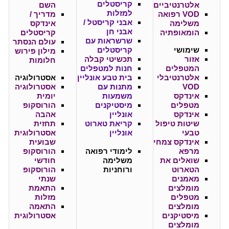
קריסטלים
אלטרנטיביים
השם
למזלות
VOD רפואה
מדריך /
אבני קריסטל /
משלימה
אינדקס
אבני חן
הומאופתיה
קריסטלים
שרשראות עם
עולם הנסתר
שימושי
קריסטלים
מילון פירוש
אזור
תכשיטי קבלה
חלומות
המטפלים
חנות למטפלים
אלטרנטיבלי
בית טבע אונליין
אסטרולוגיה
VOD
מתנות עם
אסטרולוגיה
אינדקס
משמעות
יומית
מטפלים
מיסטיקנים
הורוסקופ
אינדקס
אונליין
אהבה
שיטות טיפול
קריאת טארוט
תחזית
טבעי
אונליין
אסטרולוגית
אינדקס צמחי
שבועית
מרפא
לימודי רפואה
הורוסקופ
שואלים את
משלימה
חודשי
הטארוט
ורוחניות
הורוסקופ
מאמנים
שנתי
מומלצים
התאמת
מטפלים
מזלות
מומלצים
התאמה
מיסטיקנים
אסטרולוגית
מומלצים