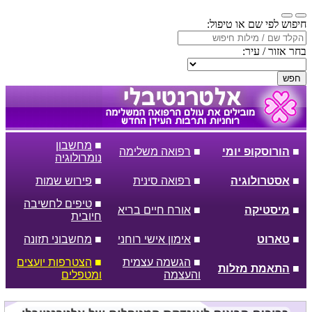
חיפוש לפי שם או טיפול:
בחר אזור / עיר:
חפש
■
מחשבון
■
הורוסקופ יומי
■
רפואה משלימה
נומרולוגיה
■
אסטרולוגיה
■
רפואה סינית
■
פירוש שמות
■
טיפים לחשיבה
■
מיסטיקה
■
אורח חיים בריא
חיובית
■
טארוט
■
אימון אישי רוחני
■
מחשבוני תזונה
■
הגשמה עצמית
■
הצטרפות יועצים
■
התאמת מזלות
והעצמה
ומטפלים