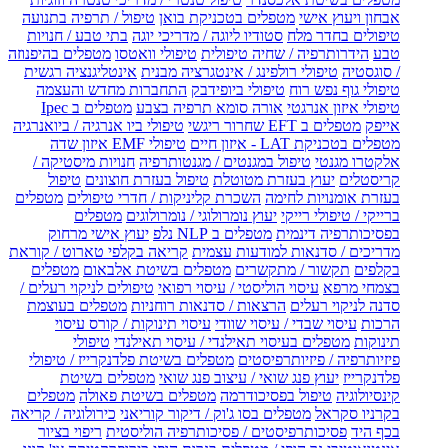
אבחון ויעוץ אישי
מטפלים בטכניקת בואן
טיפול / תרפיה בתנועה
טיפולים בחדר מלח
סטודיו ליוגה / מדריכי יוגה
בתי טבע / חנויות
טבע
הידרותרפיה / שחיה טיפולית
טיפולי וואטסו
מטפלים בהיפנוזה
/ סוגסטיה
טיפולי רולפינג / אינטגרציה מבנית
אינטליגנציה רגשית
טיפולי גוף נפש רוח
טיפולי ביופידבק
התחברות מחדש והעצמה
טיפולי איזון אנרגטי
אורה סומא תרפיה בצבע
מטפלים ב Ipec
אייפק
מטפלים ב EFT שחרור ריגשי
טיפולי ביו אנרגיה / ביואנרגיה
מטפלים בטכניקת LAT - איזון חיים
טיפולי EMF איזון שדה
אלקטרו מגנטי
טיפול במגנטים / מגנטותרפיה
חנויות מיסטיקה /
קריסטלים
יעוץ בעזרת מטוטלת
טיפול בעזרת חוצונים
טיפול
בעזרת אומנויות לחימה
השכרת קליניקות / חדרי טיפולים
מטפלים
ברייקי / טיפולי רייקי
יעוץ נומרולוגי / נומרולוגים
מטפלים
בפסיכותרפיה דינמית
מטפלים ב NLP נלפ
יעוץ אישי מרחוק
מדריכים / סדנאות למודעות עצמית
קריאה בקלפי טארוט / קוראת
בקלפים
תקשור / מתקשרים
מטפלים בשיטת אלבאום
מטפלים
בצמחי מרפא
עיסוי הוליסטי / עיסוי רפואי
טיפולים לניקוי רעלים /
סדנה לניקוי רעלים
הרצאות / סדנאות רוחניות
מטפלים בעוצמת
הרכות
עיסוי שבדי / עיסוי שוודי
עיסוי תינוקות / קורס עיסוי
תינוקות
מטפלים בעיסוי תאילנדי / עיסוי תאילנדי
טיפולי
פיזיותרפיה / פיזיותרפיסטים
מטפלים בשיטת פלדנקרייז / טיפולי
פלדנקרייז
יעוץ פנג שואי / עיצוב פנג שואי
מטפלים בשיטת
קינסיולוגיה
טיפול בפסיכודרמה
מטפלים בשיטת פאולה
מטפלים
בקרניו סקראל
מטפלים בסו ג'וק / דיקור קוריאני
כירולוגיה / קריאה
בכף היד
פסיכותרפיסטים / פסיכותרפיה הוליסטית
ריפוי בציור