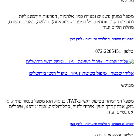
מבוקש
מטפל במגוון נושאים ובעיות כמו: אלרגיות, הפרעות הורמונאליות
(תסמונת קדם ווסתית, גיל המעבר - מנופאוזה), חולשה, כאבים, סטרס,
מחלת הליים ועוד.
לפרטים נוספים, המלצות ותעודות - לחץ כאן
טלפון: 072-2285451
אליהו שכטר - טיפול בשיטת TAT - טיפול רגשי בירושלים
מבוקש
מטפל המתמחה בטיפול רגשי ב-TAT. בנוסף, הוא מטפל בנטורופתיה, סו
ג'וק, אבחון דרך העין: אירידיולוגיה, סקלורולוגיה, צמחי מרפא, טיפולים
אנרגטיים ועוד.
לפרטים נוספים, המלצות ותעודות - לחץ כאן
טלפון: 072-2285588