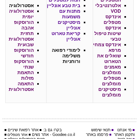
המטפלים
חנות למטפלים
אלטרנטיבלי
בית טבע אונליין
אסטרולוגיה
VOD
מתנות עם
אסטרולוגיה
אינדקס
משמעות
יומית
מטפלים
מיסטיקנים
הורוסקופ
אינדקס
אונליין
אהבה
שיטות טיפול
קריאת טארוט
תחזית
טבעי
אונליין
אסטרולוגית
אינדקס צמחי
שבועית
מרפא
לימודי רפואה
הורוסקופ
שואלים את
משלימה
חודשי
הטארוט
ורוחניות
הורוסקופ
מאמנים
שנתי
מומלצים
התאמת
מטפלים
מזלות
מומלצים
התאמה
מיסטיקנים
אסטרולוגית
מומלצים
מי אנחנו
תנאי שימוש
בקרו גם ב:
אתר
רפואת שיניים
■
■
■
■
ותקנון האתר
פרסמו באתר
Goodee.co.il
- אתר
נשים
■
■
אתר מטפלים
■