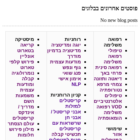
פוסטים אחרונים בבלוגים
No new blog posts
רפואה
רוחניות
מיסטיקה
משלימה
יוגה ומדיטציה
קריאה
טיפולי
מדיטציה בדמיון
בטארוט
רפואה
מודרך
אונליין
משלימה
מודעות עצמית
פירוש קלפי
רפואה סינית
גוף ונפש
טארוט
פרחי באך
פנג שואי
נומרולוגיה
דיאטה ותזונה
אימון אישי
קבלה
צמחי מרפא
NLP
ומודעות
נטורופתיה
עצמית
קניון
הרוחניות
טיפולים
משמעות
קריסטלים
אלטרנטיביים
השם
למזלות
VOD רפואה
מדריך /
אבני קריסטל /
משלימה
אינדקס
אבני חן
הומאופתיה
קריסטלים
שרשראות עם
עולם הנסתר
שימושי
קריסטלים
מילון פירוש
אזור
תכשיטי קבלה
חלומות