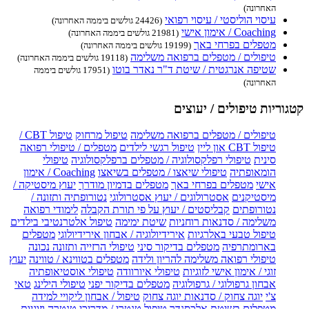
האחרונה)
עיסוי הוליסטי / עיסוי רפואי
(24426 גולשים ביממה האחרונה)
Coaching / אימון אישי
(21981 גולשים ביממה האחרונה)
מטפלים בפרחי באך
(19199 גולשים ביממה האחרונה)
טיפולים / מטפלים ברפואה משלימה
(19118 גולשים ביממה האחרונה)
שטיפה אנרגטית / שיטת ד"ר נאדר בוטו
(17951 גולשים ביממה
האחרונה)
קטגוריות טיפולים / יעוצים
טיפולים / מטפלים ברפואה משלימה
טיפול מרחוק
טיפול CBT /
טיפול CBT און ליין
טיפול רגשי לילדים
מטפלים / טיפולי רפואה
סינית
טיפולי רפלקסולוגיה / מטפלים ברפלקסולוגיה
טיפולי
הומאופתיה
טיפולי שיאצו / מטפלים בשיאצו
Coaching / אימון
אישי
מטפלים בפרחי באך
מטפלים בדמיון מודרך
יעוץ מיסטיקה /
מיסטיקנים
אסטרולוגים / יעוץ אסטרולוגי
נטורופתיה ותזונה /
נטורופתים
קבליסטים / יעוץ על פי תורת הקבלה
לימודי רפואה
משלימה / סדנאות רוחניות
שיטת ימימה
טיפול אלטרנטיבי בילדים
טיפול טבעי באלרגיות
אירידיולוגיה / אבחון אירידיולוגי
מטפלים
בארומתרפיה
מטפלים בדיקור סיני
טיפולי הרזייה ותזונה נכונה
טיפולי רפואה משלימה להריון ולידה
מטפלים בטווינא / טווינה
יעוץ
זוגי / אימון אישי לזוגיות
טיפולי איורוודה
טיפולי אוסטיאופתיה
אבחון גרפולוגי / גרפולוגיה
מטפלים בדיקור יפני
טיפולי הילינג
טאי
צ'י
יוגה צחוק / סדנאות יוגה צחוק
טיפול / אבחון ליקויי למידה
מטפלים בשיטת אלכסנדר
טיפול טנטרי / מדריכי טנטרה וזוגיות