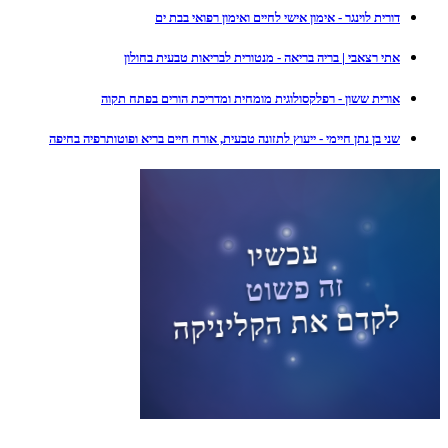
דורית לוינגר - אימון אישי לחיים ואימון רפואי בבת ים
אתי רצאבי | בריה בריאה - מנטורית לבריאות טבעית בחולון
אורית ששון - רפלקסולוגית מומחית ומדריכת הורים בפתח תקוה
שני בן נתן חיימי - ייעוץ לתזונה טבעית, אורח חיים בריא ופוטותרפיה בחיפה