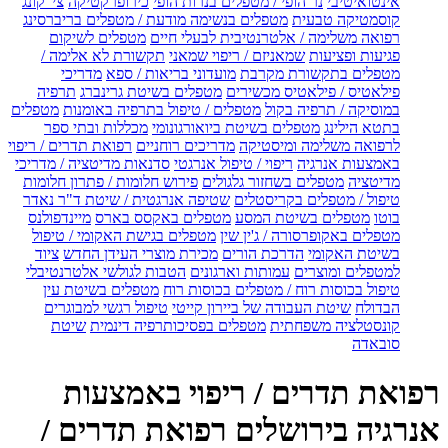
אינטואיטיבי
נר הופי / מטפלים בנרות הופי
כירופרקטיקה
צי' קונג
קוסמטיקה טבעית
מטפלים בנשימה מודעת / מטפלים בריברסינג
רפואה משלימה / אלטרנטיבית לבעלי חיים
מטפלים לשיקום
פגיעות ופציעות
שמאניזם / ריפוי שמאני
תקשורת לא אלימה /
מטפלים בתקשורת מקרבת
מועדוני בריאות / ספא
מדריכי
פילאטיס / פילאטיס מכשירים
מטפלים בשיטת גרינברג
תרפיה
במוסיקה / תרפיה בקול
מטפלים / טיפול בתרפיה באומנות
מטפלים
בתטא הילינג
מטפלים בשיטת ביואורגונומי
מכללות ובתי ספר
לרפואה משלימה ומיסטיקה
מדריכים רוחניים
רפואת תדרים / ריפוי
באמצעות אנרגיה
ריפוי / טיפול אנרגטי
סדנאות מדיטציה / מדריכי
מדיטציה
מטפלים בשחזור גלגולים
פירוש חלומות / פתרון חלומות
טיפול / מטפלים בקריסטלים
שטיפה אנרגטית / שיטת ד"ר נאדר
בוטו
מטפלים בשיטת המסע
מטפלים באקסס בארס
מיינדפולנס
מטפלים באקופרסורה / ג'ין שין
מטפלים בגישת האקומי / טיפול
בשיטת האקומי
הדרכת הורים
מכירת מוצרי העידן החדש
ציוד
למטפלים ומוצרים
עמותות וארגונים
הטבות לגולשי אלטרנטיבלי
טיפול בכוסות רוח / מטפלים בכוסות רוח
מטפלים בשיטת עין
הבדולח
שיטת העבודה של ביירון קייטי
טיפול רגשי למבוגרים
קונסטלציה משפחתית
מטפלים בפסיכותרפיה דינמית
שיטת
סובאדה
רפואת תדרים / ריפוי באמצעות
אנרגיה בירושלים רפואת תדרים /