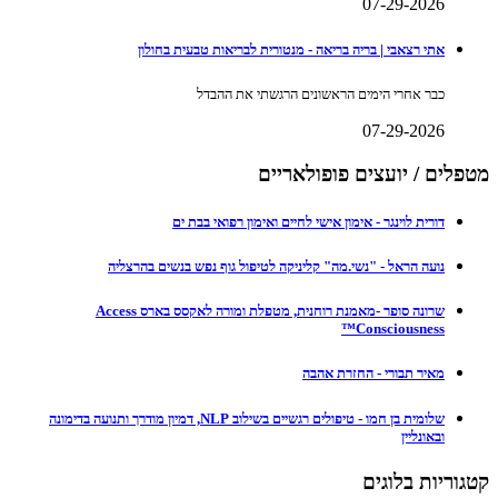
07-29-2026
אתי רצאבי | בריה בריאה - מנטורית לבריאות טבעית בחולון
כבר אחרי הימים הראשונים הרגשתי את ההבדל
07-29-2026
מטפלים / יועצים פופולאריים
דורית לוינגר - אימון אישי לחיים ואימון רפואי בבת ים
נועה הראל - "נשי.מה" קליניקה לטיפול גוף נפש בנשים בהרצליה
שרונה סופר -מאמנת רוחנית, מטפלת ומורה לאקסס בארס Access
Consciousness™
מאיר תבורי - החזרת אהבה
שלומית בן חמו - טיפולים רגשיים בשילוב NLP, דמיון מודרך ותנועה בדימונה
ובאונליין
קטגוריות בלוגים