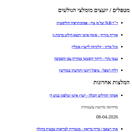
מטפלים / יועצים מומלצי הגולשים
ד"ר N.D יעל בן ציון - פסיכותרפיה הוליסטית
אורית מזרחי - אימון אישי ותטא הילינג ברמת גן
מזל מדיני - קליניקה לייעוץ אונליין
נעמי נהרי - דיקור קוסמטי בנהריה עכו והסביבה
דליה רמפל - טיפול ריגשי ותודעתי במודיעין
המלצות אחרונות
אסתר תהילים וקבלה - ייעוץ אישי וטלפוני בגוש דן
מדהימה מרגשת עוצמתית
08-04-2026
אתי רצאבי | בריה בריאה - מנטורית לבריאות טבעית בחולון