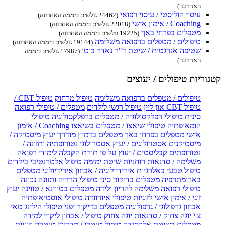
האחרונה)
עיסוי הוליסטי / עיסוי רפואי
(24462 גולשים ביממה האחרונה)
Coaching / אימון אישי
(22018 גולשים ביממה האחרונה)
מטפלים בפרחי באך
(19225 גולשים ביממה האחרונה)
טיפולים / מטפלים ברפואה משלימה
(19144 גולשים ביממה האחרונה)
שטיפה אנרגטית / שיטת ד"ר נאדר בוטו
(17987 גולשים ביממה
האחרונה)
קטגוריות טיפולים / יעוצים
טיפולים / מטפלים ברפואה משלימה
טיפול מרחוק
טיפול CBT /
טיפול CBT און ליין
טיפול רגשי לילדים
מטפלים / טיפולי רפואה
סינית
טיפולי רפלקסולוגיה / מטפלים ברפלקסולוגיה
טיפולי
הומאופתיה
טיפולי שיאצו / מטפלים בשיאצו
Coaching / אימון
אישי
מטפלים בפרחי באך
מטפלים בדמיון מודרך
יעוץ מיסטיקה /
מיסטיקנים
אסטרולוגים / יעוץ אסטרולוגי
נטורופתיה ותזונה /
נטורופתים
קבליסטים / יעוץ על פי תורת הקבלה
לימודי רפואה
משלימה / סדנאות רוחניות
שיטת ימימה
טיפול אלטרנטיבי בילדים
טיפול טבעי באלרגיות
אירידיולוגיה / אבחון אירידיולוגי
מטפלים
בארומתרפיה
מטפלים בדיקור סיני
טיפולי הרזייה ותזונה נכונה
טיפולי רפואה משלימה להריון ולידה
מטפלים בטווינא / טווינה
יעוץ
זוגי / אימון אישי לזוגיות
טיפולי איורוודה
טיפולי אוסטיאופתיה
אבחון גרפולוגי / גרפולוגיה
מטפלים בדיקור יפני
טיפולי הילינג
טאי
צ'י
יוגה צחוק / סדנאות יוגה צחוק
טיפול / אבחון ליקויי למידה
מטפלים בשיטת אלכסנדר
טיפול טנטרי / מדריכי טנטרה וזוגיות