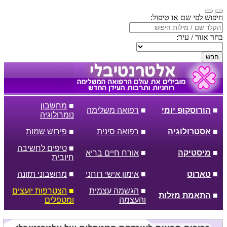
חיפוש לפי שם או טיפול:
בחר אזור / עיר:
חפש
■
מחשבון
■
הורוסקופ יומי
■
רפואה משלימה
נומרולוגיה
■
אסטרולוגיה
■
רפואה סינית
■
פירוש שמות
■
טיפים לחשיבה
■
מיסטיקה
■
אורח חיים בריא
חיובית
■
טארוט
■
אימון אישי רוחני
■
מחשבוני תזונה
■
הגשמה עצמית
■
הצטרפות יועצים
■
התאמת מזלות
והעצמה
ומטפלים