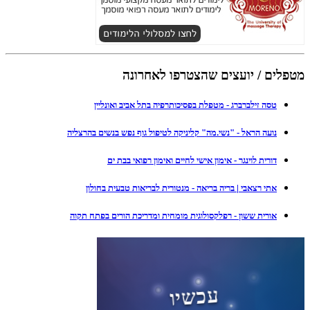
מטפלים / יועצים שהצטרפו לאחרונה
טסה זילברברג - מטפלת בפסיכותרפיה בתל אביב ואונליין
נועה הראל - "נשי.מה" קליניקה לטיפול גוף נפש בנשים בהרצליה
דורית לוינגר - אימון אישי לחיים ואימון רפואי בבת ים
אתי רצאבי | בריה בריאה - מנטורית לבריאות טבעית בחולון
אורית ששון - רפלקסולוגית מומחית ומדריכת הורים בפתח תקוה