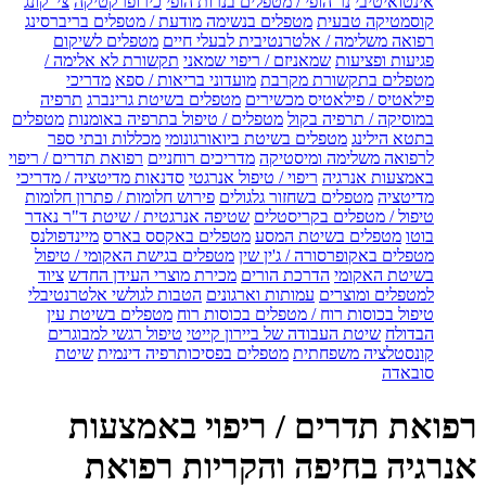
אינטואיטיבי
נר הופי / מטפלים בנרות הופי
כירופרקטיקה
צי' קונג
קוסמטיקה טבעית
מטפלים בנשימה מודעת / מטפלים בריברסינג
רפואה משלימה / אלטרנטיבית לבעלי חיים
מטפלים לשיקום
פגיעות ופציעות
שמאניזם / ריפוי שמאני
תקשורת לא אלימה /
מטפלים בתקשורת מקרבת
מועדוני בריאות / ספא
מדריכי
פילאטיס / פילאטיס מכשירים
מטפלים בשיטת גרינברג
תרפיה
במוסיקה / תרפיה בקול
מטפלים / טיפול בתרפיה באומנות
מטפלים
בתטא הילינג
מטפלים בשיטת ביואורגונומי
מכללות ובתי ספר
לרפואה משלימה ומיסטיקה
מדריכים רוחניים
רפואת תדרים / ריפוי
באמצעות אנרגיה
ריפוי / טיפול אנרגטי
סדנאות מדיטציה / מדריכי
מדיטציה
מטפלים בשחזור גלגולים
פירוש חלומות / פתרון חלומות
טיפול / מטפלים בקריסטלים
שטיפה אנרגטית / שיטת ד"ר נאדר
בוטו
מטפלים בשיטת המסע
מטפלים באקסס בארס
מיינדפולנס
מטפלים באקופרסורה / ג'ין שין
מטפלים בגישת האקומי / טיפול
בשיטת האקומי
הדרכת הורים
מכירת מוצרי העידן החדש
ציוד
למטפלים ומוצרים
עמותות וארגונים
הטבות לגולשי אלטרנטיבלי
טיפול בכוסות רוח / מטפלים בכוסות רוח
מטפלים בשיטת עין
הבדולח
שיטת העבודה של ביירון קייטי
טיפול רגשי למבוגרים
קונסטלציה משפחתית
מטפלים בפסיכותרפיה דינמית
שיטת
סובאדה
רפואת תדרים / ריפוי באמצעות
אנרגיה בחיפה והקריות רפואת