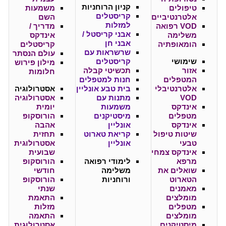
קניון
הרוחניות
טיפולים
משמעות
קריסטלים
אלטרנטיביים
השם
למזלות
VOD רפואה
מדריך /
אבני קריסטל /
משלימה
אינדקס
אבני חן
הומאופתיה
קריסטלים
שרשראות עם
עולם הנסתר
שימושי
קריסטלים
מילון פירוש
אזור
תכשיטי קבלה
חלומות
המטפלים
חנות למטפלים
אלטרנטיבלי
בית טבע אונליין
אסטרולוגיה
VOD
מתנות עם
אסטרולוגיה
אינדקס
משמעות
יומית
מטפלים
מיסטיקנים
הורוסקופ
אינדקס
אונליין
אהבה
שיטות טיפול
קריאת טארוט
תחזית
טבעי
אונליין
אסטרולוגית
אינדקס צמחי
שבועית
מרפא
לימודי רפואה
הורוסקופ
שואלים את
משלימה
חודשי
הטארוט
ורוחניות
הורוסקופ
מאמנים
שנתי
מומלצים
התאמת
מטפלים
מזלות
מומלצים
התאמה
מיסטיקנים
אסטרולוגית