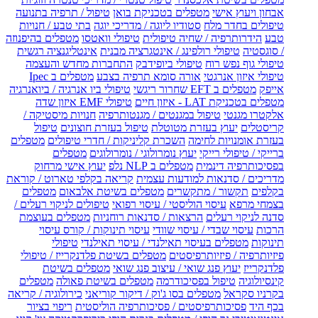
אבחון ויעוץ אישי
מטפלים בטכניקת בואן
טיפול / תרפיה בתנועה
טיפולים בחדר מלח
סטודיו ליוגה / מדריכי יוגה
בתי טבע / חנויות
טבע
הידרותרפיה / שחיה טיפולית
טיפולי וואטסו
מטפלים בהיפנוזה
/ סוגסטיה
טיפולי רולפינג / אינטגרציה מבנית
אינטליגנציה רגשית
טיפולי גוף נפש רוח
טיפולי ביופידבק
התחברות מחדש והעצמה
טיפולי איזון אנרגטי
אורה סומא תרפיה בצבע
מטפלים ב Ipec
אייפק
מטפלים ב EFT שחרור ריגשי
טיפולי ביו אנרגיה / ביואנרגיה
מטפלים בטכניקת LAT - איזון חיים
טיפולי EMF איזון שדה
אלקטרו מגנטי
טיפול במגנטים / מגנטותרפיה
חנויות מיסטיקה /
קריסטלים
יעוץ בעזרת מטוטלת
טיפול בעזרת חוצונים
טיפול
בעזרת אומנויות לחימה
השכרת קליניקות / חדרי טיפולים
מטפלים
ברייקי / טיפולי רייקי
יעוץ נומרולוגי / נומרולוגים
מטפלים
בפסיכותרפיה דינמית
מטפלים ב NLP נלפ
יעוץ אישי מרחוק
מדריכים / סדנאות למודעות עצמית
קריאה בקלפי טארוט / קוראת
בקלפים
תקשור / מתקשרים
מטפלים בשיטת אלבאום
מטפלים
בצמחי מרפא
עיסוי הוליסטי / עיסוי רפואי
טיפולים לניקוי רעלים /
סדנה לניקוי רעלים
הרצאות / סדנאות רוחניות
מטפלים בעוצמת
הרכות
עיסוי שבדי / עיסוי שוודי
עיסוי תינוקות / קורס עיסוי
תינוקות
מטפלים בעיסוי תאילנדי / עיסוי תאילנדי
טיפולי
פיזיותרפיה / פיזיותרפיסטים
מטפלים בשיטת פלדנקרייז / טיפולי
פלדנקרייז
יעוץ פנג שואי / עיצוב פנג שואי
מטפלים בשיטת
קינסיולוגיה
טיפול בפסיכודרמה
מטפלים בשיטת פאולה
מטפלים
בקרניו סקראל
מטפלים בסו ג'וק / דיקור קוריאני
כירולוגיה / קריאה
בכף היד
פסיכותרפיסטים / פסיכותרפיה הוליסטית
ריפוי בציור