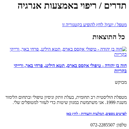
תדרים / ריפוי באמצעות אנרגיה
מטפל / יועץ? לחץ להופיע בקטגוריה זו
כל התוצאות
חוה בן יהודה - טיפולי אקסס בארס, תטא הילינג, פרחי באך, ורייקי
בקריות
מבוקש
מטפלת הוליסטית רב תחומית, בעלת וותק וניסיון טיפולי ובתחום הלימוד
משנת 1999. אני משתמשת במגוון שיטות כדי לעזור למטופלים שלי.
לפרטים נוספים, המלצות ותעודות - לחץ כאן
טלפון: 072-2285507