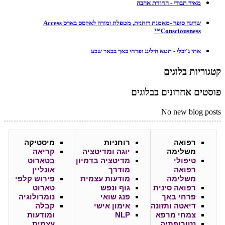
מאיר תבורי - החזרת אהבה
שרונה סופר -מאמנת רוחנית, מטפלת ומורה לאקסס בארס Access
Consciousness™
אתי ג'יבלי - תטא הילינג ופרחי באך בבאר שבע
קטגוריות בלוגים
פוסטים אחרונים בבלוגים
No new blog posts
רפואה
רוחניות
מיסטיקה
משלימה
יוגה ומדיטציה
קריאה
טיפולי
מדיטציה בדמיון
בטארוט
רפואה
מודרך
אונליין
משלימה
מודעות עצמית
פירוש קלפי
רפואה סינית
גוף ונפש
טארוט
פרחי באך
פנג שואי
נומרולוגיה
דיאטה ותזונה
אימון אישי
קבלה
צמחי מרפא
NLP
ומודעות
נטורופתיה
עצמית