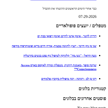
כבר אחרי הימים הראשונים הרגשתי את ההבדל
07-29-2026
מטפלים / יועצים פופולאריים
דורית לוינגר - אימון אישי לחיים ואימון רפואי בבת ים
שני בן נתן חיימי - ייעוץ לתזונה טבעית, אורח חיים בריא ופוטותרפיה בחיפה
נועה הראל - "נשי.מה" קליניקה לטיפול גוף נפש בנשים בהרצליה
שרונה סופר -מאמנת רוחנית, מטפלת ומורה לאקסס בארס Access
Consciousness™
רוני בן לב - רוניוגה - יוגה טיפולית בקיבוץ פלמחים
קטגוריות בלוגים
פוסטים אחרונים בבלוגים
No new blog posts