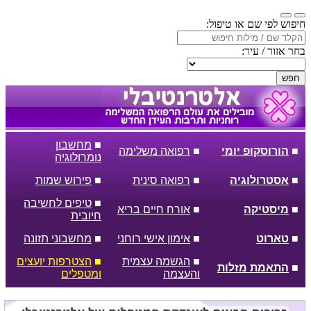
חיפוש לפי שם או טיפול:
בחר אזור / עיר:
חפש
■
מחשבון
■
הורוסקופ יומי
■
רפואה משלימה
נומרולוגיה
■
אסטרולוגיה
■
רפואה סינית
■
פירוש שמות
■
טיפים לחשיבה
■
מיסטיקה
■
אורח חיים בריא
חיובית
■
טארוט
■
אימון אישי רוחני
■
מחשבוני תזונה
■
הגשמה עצמית
■
הצטרפות יועצים
■
התאמת מזלות
והעצמה
ומטפלים