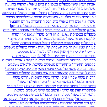
אבחון ויעוץ אישי
מטפלים בטכניקת בואן
טיפול / תרפיה בתנועה
טיפולים בחדר מלח
סטודיו ליוגה / מדריכי יוגה
בתי טבע / חנויות
טבע
הידרותרפיה / שחיה טיפולית
טיפולי וואטסו
מטפלים בהיפנוזה
/ סוגסטיה
טיפולי רולפינג / אינטגרציה מבנית
אינטליגנציה רגשית
טיפולי גוף נפש רוח
טיפולי ביופידבק
התחברות מחדש והעצמה
טיפולי איזון אנרגטי
אורה סומא תרפיה בצבע
מטפלים ב Ipec
אייפק
מטפלים ב EFT שחרור ריגשי
טיפולי ביו אנרגיה / ביואנרגיה
מטפלים בטכניקת LAT - איזון חיים
טיפולי EMF איזון שדה
אלקטרו מגנטי
טיפול במגנטים / מגנטותרפיה
חנויות מיסטיקה /
קריסטלים
יעוץ בעזרת מטוטלת
טיפול בעזרת חוצונים
טיפול
בעזרת אומנויות לחימה
השכרת קליניקות / חדרי טיפולים
מטפלים
ברייקי / טיפולי רייקי
יעוץ נומרולוגי / נומרולוגים
מטפלים
בפסיכותרפיה דינמית
מטפלים ב NLP נלפ
יעוץ אישי מרחוק
מדריכים / סדנאות למודעות עצמית
קריאה בקלפי טארוט / קוראת
בקלפים
תקשור / מתקשרים
מטפלים בשיטת אלבאום
מטפלים
בצמחי מרפא
עיסוי הוליסטי / עיסוי רפואי
טיפולים לניקוי רעלים /
סדנה לניקוי רעלים
הרצאות / סדנאות רוחניות
מטפלים בעוצמת
הרכות
עיסוי שבדי / עיסוי שוודי
עיסוי תינוקות / קורס עיסוי
תינוקות
מטפלים בעיסוי תאילנדי / עיסוי תאילנדי
טיפולי
פיזיותרפיה / פיזיותרפיסטים
מטפלים בשיטת פלדנקרייז / טיפולי
פלדנקרייז
יעוץ פנג שואי / עיצוב פנג שואי
מטפלים בשיטת
קינסיולוגיה
טיפול בפסיכודרמה
מטפלים בשיטת פאולה
מטפלים
בקרניו סקראל
מטפלים בסו ג'וק / דיקור קוריאני
כירולוגיה / קריאה
בכף היד
פסיכותרפיסטים / פסיכותרפיה הוליסטית
ריפוי בציור