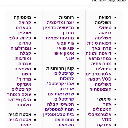
רפואה
רוחניות
מיסטיקה
משלימה
יוגה ומדיטציה
קריאה
טיפולי
מדיטציה בדמיון
בטארוט
רפואה
מודרך
אונליין
משלימה
מודעות עצמית
פירוש קלפי
רפואה סינית
גוף ונפש
טארוט
פרחי באך
פנג שואי
נומרולוגיה
דיאטה ותזונה
אימון אישי
קבלה
צמחי מרפא
NLP
ומודעות
נטורופתיה
עצמית
קניון
הרוחניות
טיפולים
משמעות
קריסטלים
אלטרנטיביים
השם
למזלות
VOD רפואה
מדריך /
אבני קריסטל /
משלימה
אינדקס
אבני חן
הומאופתיה
קריסטלים
שרשראות עם
עולם הנסתר
שימושי
קריסטלים
מילון פירוש
אזור
תכשיטי קבלה
חלומות
המטפלים
חנות למטפלים
אלטרנטיבלי
בית טבע אונליין
אסטרולוגיה
VOD
מתנות עם
אסטרולוגיה
אינדקס
משמעות
יומית