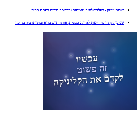
אורית ששון - רפלקסולוגית מומחית ומדריכת הורים בפתח תקוה
שני בן נתן חיימי - ייעוץ לתזונה טבעית, אורח חיים בריא ופוטותרפיה בחיפה