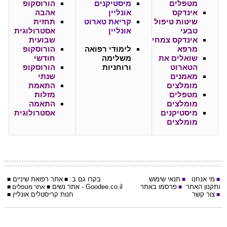
מטפלים
מיסטיקנים
הורוסקופ
אינדקס
אונליין
אהבה
שיטות טיפול
קריאת טארוט
תחזית
טבעי
אונליין
אסטרולוגית
אינדקס צמחי
שבועית
מרפא
לימודי רפואה
הורוסקופ
שואלים את
משלימה
חודשי
הטארוט
ורוחניות
הורוסקופ
מאמנים
שנתי
מומלצים
התאמת
מטפלים
מזלות
מומלצים
התאמה
מיסטיקנים
אסטרולוגית
מומלצים
מי אנחנו
תנאי שימוש
בקרו גם ב:
אתר
רפואת שיניים
■
■
■
■
ותקנון האתר
פרסמו באתר
Goodee.co.il
- אתר
נשים
■
■
אתר מטפלים
■
צור קשר
חנות קריסטלים אונליין
■
■