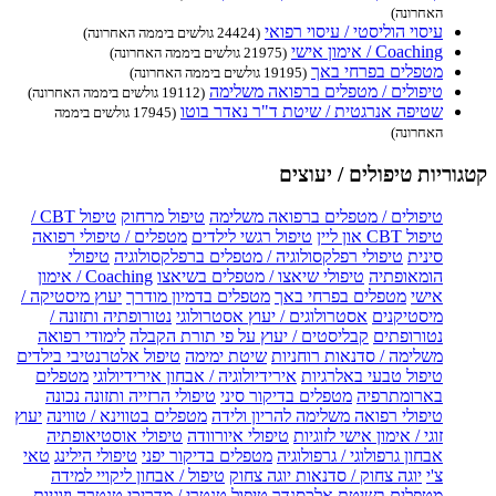
האחרונה)
עיסוי הוליסטי / עיסוי רפואי
(24424 גולשים ביממה האחרונה)
Coaching / אימון אישי
(21975 גולשים ביממה האחרונה)
מטפלים בפרחי באך
(19195 גולשים ביממה האחרונה)
טיפולים / מטפלים ברפואה משלימה
(19112 גולשים ביממה האחרונה)
שטיפה אנרגטית / שיטת ד"ר נאדר בוטו
(17945 גולשים ביממה
האחרונה)
קטגוריות טיפולים / יעוצים
טיפולים / מטפלים ברפואה משלימה
טיפול מרחוק
טיפול CBT /
טיפול CBT און ליין
טיפול רגשי לילדים
מטפלים / טיפולי רפואה
סינית
טיפולי רפלקסולוגיה / מטפלים ברפלקסולוגיה
טיפולי
הומאופתיה
טיפולי שיאצו / מטפלים בשיאצו
Coaching / אימון
אישי
מטפלים בפרחי באך
מטפלים בדמיון מודרך
יעוץ מיסטיקה /
מיסטיקנים
אסטרולוגים / יעוץ אסטרולוגי
נטורופתיה ותזונה /
נטורופתים
קבליסטים / יעוץ על פי תורת הקבלה
לימודי רפואה
משלימה / סדנאות רוחניות
שיטת ימימה
טיפול אלטרנטיבי בילדים
טיפול טבעי באלרגיות
אירידיולוגיה / אבחון אירידיולוגי
מטפלים
בארומתרפיה
מטפלים בדיקור סיני
טיפולי הרזייה ותזונה נכונה
טיפולי רפואה משלימה להריון ולידה
מטפלים בטווינא / טווינה
יעוץ
זוגי / אימון אישי לזוגיות
טיפולי איורוודה
טיפולי אוסטיאופתיה
אבחון גרפולוגי / גרפולוגיה
מטפלים בדיקור יפני
טיפולי הילינג
טאי
צ'י
יוגה צחוק / סדנאות יוגה צחוק
טיפול / אבחון ליקויי למידה
מטפלים בשיטת אלכסנדר
טיפול טנטרי / מדריכי טנטרה וזוגיות