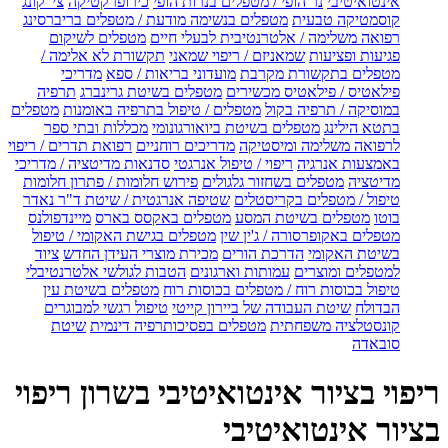
אינטואיטיבי
נר הופי / מטפלים בנרות הופי
כירופרקטיקה
צי' קונג
קוסמטיקה טבעית
מטפלים בנשימה מודעת / מטפלים בריברסינג
רפואה משלימה / אלטרנטיבית לבעלי חיים
מטפלים לשיקום
פגיעות ופציעות
שמאניזם / ריפוי שמאני
תקשורת לא אלימה /
מטפלים בתקשורת מקרבת
מועדוני בריאות / ספא
מדריכי
פילאטיס / פילאטיס מכשירים
מטפלים בשיטת גרינברג
תרפיה
במוסיקה / תרפיה בקול
מטפלים / טיפול בתרפיה באומנות
מטפלים
בתטא הילינג
מטפלים בשיטת ביואורגונומי
מכללות ובתי ספר
לרפואה משלימה ומיסטיקה
מדריכים רוחניים
רפואת תדרים / ריפוי
באמצעות אנרגיה
ריפוי / טיפול אנרגטי
סדנאות מדיטציה / מדריכי
מדיטציה
מטפלים בשחזור גלגולים
פירוש חלומות / פתרון חלומות
טיפול / מטפלים בקריסטלים
שטיפה אנרגטית / שיטת ד"ר נאדר
בוטו
מטפלים בשיטת המסע
מטפלים באקסס בארס
מיינדפולנס
מטפלים באקופרסורה / ג'ין שין
מטפלים בגישת האקומי / טיפול
בשיטת האקומי
הדרכת הורים
מכירת מוצרי העידן החדש
ציוד
למטפלים ומוצרים
עמותות וארגונים
הטבות לגולשי אלטרנטיבלי
טיפול בכוסות רוח / מטפלים בכוסות רוח
מטפלים בשיטת עין
הבדולח
שיטת העבודה של ביירון קייטי
טיפול רגשי למבוגרים
קונסטלציה משפחתית
מטפלים בפסיכותרפיה דינמית
שיטת
סובאדה
ריפוי בציור אינטואיטיבי בשרון ריפוי
בציור אינטואיטיבי