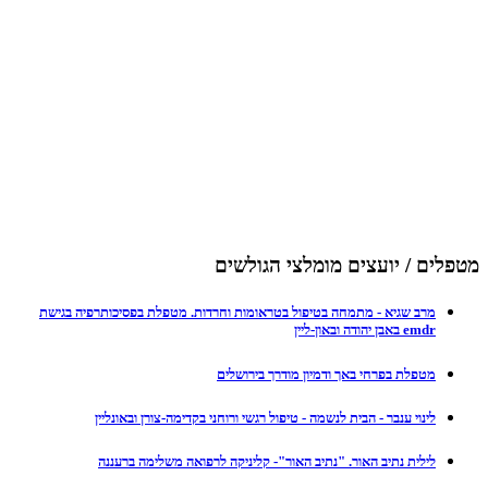
מטפלים / יועצים מומלצי הגולשים
מרב שגיא - מתמחה בטיפול בטראומות וחרדות. מטפלת בפסיכותרפיה בגישת
emdr באבן יהודה ובאון-ליין
מטפלת בפרחי באך ודמיון מודרך בירושלים
לינוי ענבר - הבית לנשמה - טיפול רגשי ורוחני בקדימה-צורן ובאונליין
לילית נתיב האור. "נתיב האור"- קליניקה לרפואה משלימה ברעננה