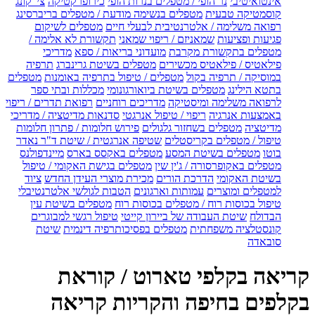
אינטואיטיבי
נר הופי / מטפלים בנרות הופי
כירופרקטיקה
צי' קונג
קוסמטיקה טבעית
מטפלים בנשימה מודעת / מטפלים בריברסינג
רפואה משלימה / אלטרנטיבית לבעלי חיים
מטפלים לשיקום
פגיעות ופציעות
שמאניזם / ריפוי שמאני
תקשורת לא אלימה /
מטפלים בתקשורת מקרבת
מועדוני בריאות / ספא
מדריכי
פילאטיס / פילאטיס מכשירים
מטפלים בשיטת גרינברג
תרפיה
במוסיקה / תרפיה בקול
מטפלים / טיפול בתרפיה באומנות
מטפלים
בתטא הילינג
מטפלים בשיטת ביואורגונומי
מכללות ובתי ספר
לרפואה משלימה ומיסטיקה
מדריכים רוחניים
רפואת תדרים / ריפוי
באמצעות אנרגיה
ריפוי / טיפול אנרגטי
סדנאות מדיטציה / מדריכי
מדיטציה
מטפלים בשחזור גלגולים
פירוש חלומות / פתרון חלומות
טיפול / מטפלים בקריסטלים
שטיפה אנרגטית / שיטת ד"ר נאדר
בוטו
מטפלים בשיטת המסע
מטפלים באקסס בארס
מיינדפולנס
מטפלים באקופרסורה / ג'ין שין
מטפלים בגישת האקומי / טיפול
בשיטת האקומי
הדרכת הורים
מכירת מוצרי העידן החדש
ציוד
למטפלים ומוצרים
עמותות וארגונים
הטבות לגולשי אלטרנטיבלי
טיפול בכוסות רוח / מטפלים בכוסות רוח
מטפלים בשיטת עין
הבדולח
שיטת העבודה של ביירון קייטי
טיפול רגשי למבוגרים
קונסטלציה משפחתית
מטפלים בפסיכותרפיה דינמית
שיטת
סובאדה
קריאה בקלפי טארוט / קוראת
בקלפים בחיפה והקריות קריאה