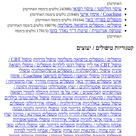
האחרונה)
עיסוי הוליסטי / עיסוי רפואי
(24398 גולשים ביממה האחרונה)
Coaching / אימון אישי
(21940 גולשים ביממה האחרונה)
מטפלים בפרחי באך
(19164 גולשים ביממה האחרונה)
טיפולים / מטפלים ברפואה משלימה
(19079 גולשים ביממה האחרונה)
שטיפה אנרגטית / שיטת ד"ר נאדר בוטו
(17915 גולשים ביממה
האחרונה)
קטגוריות טיפולים / יעוצים
טיפולים / מטפלים ברפואה משלימה
טיפול מרחוק
טיפול CBT /
טיפול CBT און ליין
טיפול רגשי לילדים
מטפלים / טיפולי רפואה
סינית
טיפולי רפלקסולוגיה / מטפלים ברפלקסולוגיה
טיפולי
הומאופתיה
טיפולי שיאצו / מטפלים בשיאצו
Coaching / אימון
אישי
מטפלים בפרחי באך
מטפלים בדמיון מודרך
יעוץ מיסטיקה /
מיסטיקנים
אסטרולוגים / יעוץ אסטרולוגי
נטורופתיה ותזונה /
נטורופתים
קבליסטים / יעוץ על פי תורת הקבלה
לימודי רפואה
משלימה / סדנאות רוחניות
שיטת ימימה
טיפול אלטרנטיבי בילדים
טיפול טבעי באלרגיות
אירידיולוגיה / אבחון אירידיולוגי
מטפלים
בארומתרפיה
מטפלים בדיקור סיני
טיפולי הרזייה ותזונה נכונה
טיפולי רפואה משלימה להריון ולידה
מטפלים בטווינא / טווינה
יעוץ
זוגי / אימון אישי לזוגיות
טיפולי איורוודה
טיפולי אוסטיאופתיה
אבחון גרפולוגי / גרפולוגיה
מטפלים בדיקור יפני
טיפולי הילינג
טאי
צ'י
יוגה צחוק / סדנאות יוגה צחוק
טיפול / אבחון ליקויי למידה
מטפלים בשיטת אלכסנדר
טיפול טנטרי / מדריכי טנטרה וזוגיות