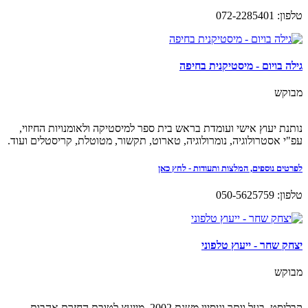
טלפון: 072-2285401
גילה בויום - מיסטיקנית בחיפה
מבוקש
נותנת יעוץ אישי ועומדת בראש בית ספר למיסטיקה ולאומנויות החיזוי,
עפ"י אסטרולוגיה, נומרולוגיה, טארוט, תקשור, מטוטלת, קריסטלים ועוד.
לפרטים נוספים, המלצות ותעודות - לחץ כאן
טלפון: 050-5625759
יצחק שחר - ייעוץ טלפוני
מבוקש
קבליסט, בעל וותר וניסיון משנת 2002, מייעץ לטובת החזרת אהבות,