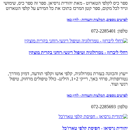
ספר כיס לקלפי הטארוט - מאת יהודית גרסיאן. ספר זה ספר כיס, שימושי
ונייד לכל מקום, ספר קטן המרכז בתוכו את כל המידע על קלפי הטארוט
לפרטים נוספים, המלצות ותעודות - לחץ כאן
טלפון: 072-2285401
רחלי ליברזון - נומרולוגיה וטיפול ריגשי-רוחני בקרית מוצקין
ייעוץ והכוונה בעזרת נומרולוגיה, קלפי אושו וקלפי תודעה, דמיון מודרך,
נטורופתיה, פרחי באך, רייקי 1+2, הילינג- כולל טיפולים מרחוק, טיפול
רגשי ועוד.
לפרטים נוספים, המלצות ותעודות - לחץ כאן
טלפון: 072-2285693
יהודית גרסיאן - חפיסת קלפי טארו'כל