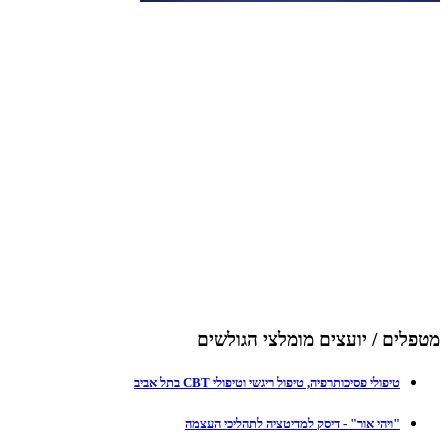
מטפלים / יועצים מומלצי הגולשים
טיפולי פסיכותרפיה, טיפול ריגשי וטיפולי CBT בתל אביב
"ויהי אור" - דיסק למדיטציה לתהליכי העצמה