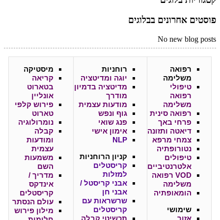
פוסטים אחרונים בבלוגים
No new blog posts
רפואה
רוחניות
מיסטיקה
משלימה
יוגה ומדיטציה
קריאה
טיפולי
מדיטציה בדמיון
בטארוט
רפואה
מודרך
אונליין
משלימה
מודעות עצמית
פירוש קלפי
רפואה סינית
גוף ונפש
טארוט
פרחי באך
פנג שואי
נומרולוגיה
דיאטה ותזונה
אימון אישי
קבלה
צמחי מרפא
NLP
ומודעות
נטורופתיה
עצמית
קניון
הרוחניות
טיפולים
משמעות
קריסטלים
אלטרנטיביים
השם
למזלות
VOD רפואה
מדריך /
אבני קריסטל /
משלימה
אינדקס
אבני חן
הומאופתיה
קריסטלים
שרשראות עם
עולם הנסתר
שימושי
קריסטלים
מילון פירוש
אזור
תכשיטי קבלה
חלומות