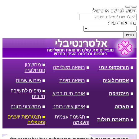
חיפוש לפי שם או טיפול:
בחר אזור / עיר:
חפש
■
מחשבון
■
הורוסקופ יומי
■
רפואה משלימה
נומרולוגיה
■
אסטרולוגיה
■
רפואה סינית
■
פירוש שמות
■
טיפים לחשיבה
■
מיסטיקה
■
אורח חיים בריא
חיובית
■
טארוט
■
אימון אישי רוחני
■
מחשבוני תזונה
■
הגשמה עצמית
■
הצטרפות יועצים
■
התאמת מזלות
והעצמה
ומטפלים