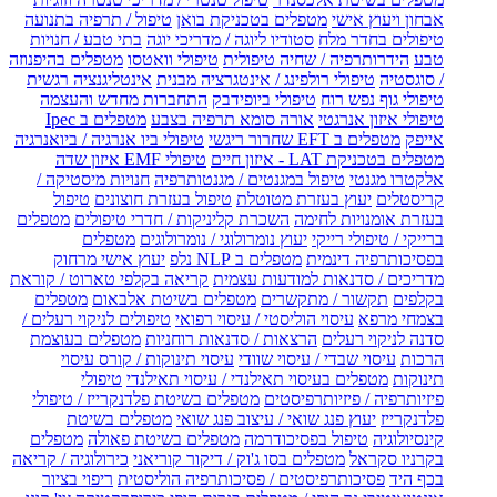
אבחון ויעוץ אישי
מטפלים בטכניקת בואן
טיפול / תרפיה בתנועה
טיפולים בחדר מלח
סטודיו ליוגה / מדריכי יוגה
בתי טבע / חנויות
טבע
הידרותרפיה / שחיה טיפולית
טיפולי וואטסו
מטפלים בהיפנוזה
/ סוגסטיה
טיפולי רולפינג / אינטגרציה מבנית
אינטליגנציה רגשית
טיפולי גוף נפש רוח
טיפולי ביופידבק
התחברות מחדש והעצמה
טיפולי איזון אנרגטי
אורה סומא תרפיה בצבע
מטפלים ב Ipec
אייפק
מטפלים ב EFT שחרור ריגשי
טיפולי ביו אנרגיה / ביואנרגיה
מטפלים בטכניקת LAT - איזון חיים
טיפולי EMF איזון שדה
אלקטרו מגנטי
טיפול במגנטים / מגנטותרפיה
חנויות מיסטיקה /
קריסטלים
יעוץ בעזרת מטוטלת
טיפול בעזרת חוצונים
טיפול
בעזרת אומנויות לחימה
השכרת קליניקות / חדרי טיפולים
מטפלים
ברייקי / טיפולי רייקי
יעוץ נומרולוגי / נומרולוגים
מטפלים
בפסיכותרפיה דינמית
מטפלים ב NLP נלפ
יעוץ אישי מרחוק
מדריכים / סדנאות למודעות עצמית
קריאה בקלפי טארוט / קוראת
בקלפים
תקשור / מתקשרים
מטפלים בשיטת אלבאום
מטפלים
בצמחי מרפא
עיסוי הוליסטי / עיסוי רפואי
טיפולים לניקוי רעלים /
סדנה לניקוי רעלים
הרצאות / סדנאות רוחניות
מטפלים בעוצמת
הרכות
עיסוי שבדי / עיסוי שוודי
עיסוי תינוקות / קורס עיסוי
תינוקות
מטפלים בעיסוי תאילנדי / עיסוי תאילנדי
טיפולי
פיזיותרפיה / פיזיותרפיסטים
מטפלים בשיטת פלדנקרייז / טיפולי
פלדנקרייז
יעוץ פנג שואי / עיצוב פנג שואי
מטפלים בשיטת
קינסיולוגיה
טיפול בפסיכודרמה
מטפלים בשיטת פאולה
מטפלים
בקרניו סקראל
מטפלים בסו ג'וק / דיקור קוריאני
כירולוגיה / קריאה
בכף היד
פסיכותרפיסטים / פסיכותרפיה הוליסטית
ריפוי בציור