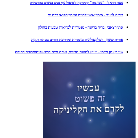
נועה הראל - "נשי.מה" קליניקה לטיפול גוף נפש בנשים בהרצליה
דורית לוינגר - אימון אישי לחיים ואימון רפואי בבת ים
אתי רצאבי | בריה בריאה - מנטורית לבריאות טבעית בחולון
אורית ששון - רפלקסולוגית מומחית ומדריכת הורים בפתח תקוה
שני בן נתן חיימי - ייעוץ לתזונה טבעית, אורח חיים בריא ופוטותרפיה בחיפה