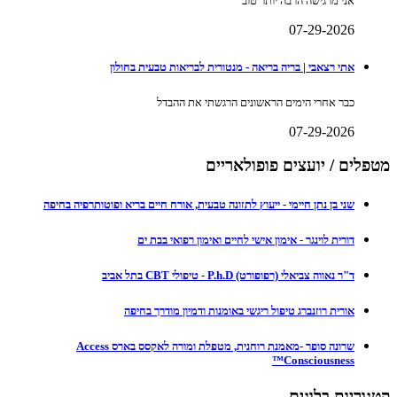
אני מרגישה הרבה יותר טוב
07-29-2026
אתי רצאבי | בריה בריאה - מנטורית לבריאות טבעית בחולון
כבר אחרי הימים הראשונים הרגשתי את ההבדל
07-29-2026
מטפלים / יועצים פופולאריים
שני בן נתן חיימי - ייעוץ לתזונה טבעית, אורח חיים בריא ופוטותרפיה בחיפה
דורית לוינגר - אימון אישי לחיים ואימון רפואי בבת ים
ד"ר נאווה צביאלי (רפופורט) P.h.D - טיפולי CBT בתל אביב
אורית רוזנברג טיפול ריגשי באומנות ודמיון מודרך בחיפה
שרונה סופר -מאמנת רוחנית, מטפלת ומורה לאקסס בארס Access
Consciousness™
קטגוריות בלוגים