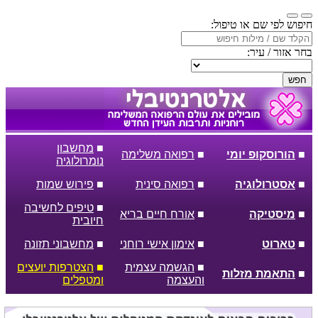
חיפוש לפי שם או טיפול:
בחר אזור / עיר:
חפש
■
מחשבון
■
הורוסקופ יומי
■
רפואה משלימה
נומרולוגיה
■
אסטרולוגיה
■
רפואה סינית
■
פירוש שמות
■
טיפים לחשיבה
■
מיסטיקה
■
אורח חיים בריא
חיובית
■
טארוט
■
אימון אישי רוחני
■
מחשבוני תזונה
■
הגשמה עצמית
■
הצטרפות יועצים
■
התאמת מזלות
והעצמה
ומטפלים