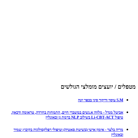
מטפלים / יועצים מומלצי הגולשים
S.M עיסוי ודיקור סיני בכפר יונה
אביטל מנדל - מלווה א.נשים במשברי חיים, התמחות בחרדה, טראומה ודכאון.
טיפול Li-CBT-ACT בשילוב NLP ברמת גן ובאונליין
מריה בלצר - אימון אישי (בשיטת סאטיה) וטיפולי רפלקסולוגיה בקיבוץ שמיר
ובאונליין