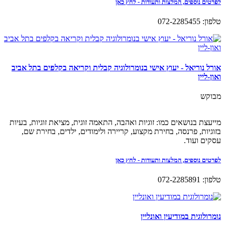
לפרטים נוספים, המלצות ותעודות - לחץ כאן
טלפון: 072-2285455
אורל נוריאל - יעוץ אישי בנומרולוגיה קבלית וקריאה בקלפים בתל אביב
ואון-ליין
מבוקש
מייעצת בנושאים כמו: זוגיות ואהבה, התאמה זוגית, מציאת זוגיות, בעיות
בזוגיות, פרנסה, בחירת מקצוע, קריירה ולימודים, ילדים, בחירת שם,
עסקים ועוד.
לפרטים נוספים, המלצות ותעודות - לחץ כאן
טלפון: 072-2285891
נומרולוגית במודיעין ואונליין