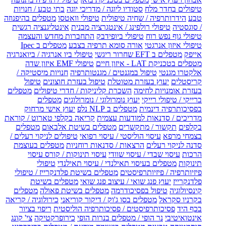
טיפולים בחדר מלח
סטודיו ליוגה / מדריכי יוגה
בתי טבע / חנויות
טבע
הידרותרפיה / שחיה טיפולית
טיפולי וואטסו
מטפלים בהיפנוזה
/ סוגסטיה
טיפולי רולפינג / אינטגרציה מבנית
אינטליגנציה רגשית
טיפולי גוף נפש רוח
טיפולי ביופידבק
התחברות מחדש והעצמה
טיפולי איזון אנרגטי
אורה סומא תרפיה בצבע
מטפלים ב Ipec
אייפק
מטפלים ב EFT שחרור ריגשי
טיפולי ביו אנרגיה / ביואנרגיה
מטפלים בטכניקת LAT - איזון חיים
טיפולי EMF איזון שדה
אלקטרו מגנטי
טיפול במגנטים / מגנטותרפיה
חנויות מיסטיקה /
קריסטלים
יעוץ בעזרת מטוטלת
טיפול בעזרת חוצונים
טיפול
בעזרת אומנויות לחימה
השכרת קליניקות / חדרי טיפולים
מטפלים
ברייקי / טיפולי רייקי
יעוץ נומרולוגי / נומרולוגים
מטפלים
בפסיכותרפיה דינמית
מטפלים ב NLP נלפ
יעוץ אישי מרחוק
מדריכים / סדנאות למודעות עצמית
קריאה בקלפי טארוט / קוראת
בקלפים
תקשור / מתקשרים
מטפלים בשיטת אלבאום
מטפלים
בצמחי מרפא
עיסוי הוליסטי / עיסוי רפואי
טיפולים לניקוי רעלים /
סדנה לניקוי רעלים
הרצאות / סדנאות רוחניות
מטפלים בעוצמת
הרכות
עיסוי שבדי / עיסוי שוודי
עיסוי תינוקות / קורס עיסוי
תינוקות
מטפלים בעיסוי תאילנדי / עיסוי תאילנדי
טיפולי
פיזיותרפיה / פיזיותרפיסטים
מטפלים בשיטת פלדנקרייז / טיפולי
פלדנקרייז
יעוץ פנג שואי / עיצוב פנג שואי
מטפלים בשיטת
קינסיולוגיה
טיפול בפסיכודרמה
מטפלים בשיטת פאולה
מטפלים
בקרניו סקראל
מטפלים בסו ג'וק / דיקור קוריאני
כירולוגיה / קריאה
בכף היד
פסיכותרפיסטים / פסיכותרפיה הוליסטית
ריפוי בציור
אינטואיטיבי
נר הופי / מטפלים בנרות הופי
כירופרקטיקה
צי' קונג