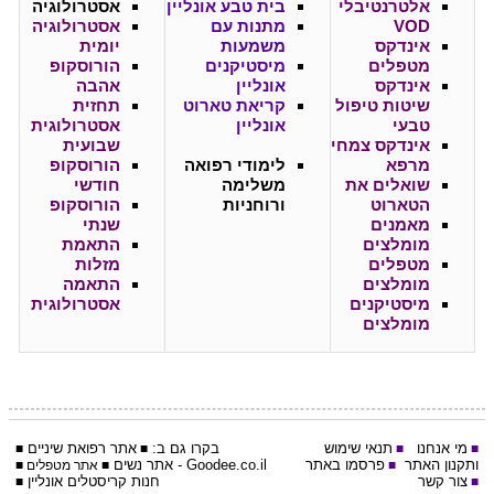
אלטרנטיבלי
בית טבע אונליין
אסטרולוגיה
VOD
מתנות עם
אסטרולוגיה
אינדקס
משמעות
יומית
מטפלים
מיסטיקנים
הורוסקופ
אינדקס
אונליין
אהבה
שיטות טיפול
קריאת טארוט
תחזית
טבעי
אונליין
אסטרולוגית
אינדקס צמחי
שבועית
מרפא
לימודי רפואה
הורוסקופ
שואלים את
משלימה
חודשי
הטארוט
ורוחניות
הורוסקופ
מאמנים
שנתי
מומלצים
התאמת
מטפלים
מזלות
מומלצים
התאמה
מיסטיקנים
אסטרולוגית
מומלצים
מי אנחנו
תנאי שימוש
בקרו גם ב:
אתר
רפואת שיניים
■
■
■
■
ותקנון האתר
פרסמו באתר
Goodee.co.il
- אתר
נשים
■
■
אתר מטפלים
■
צור קשר
חנות קריסטלים אונליין
■
■