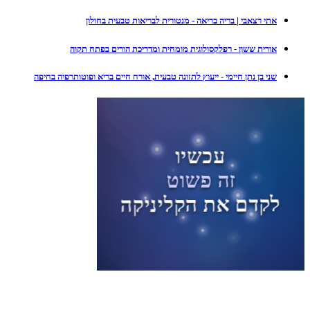
אתי רצאבי | בריה בריאה - מנטורית לבריאות טבעית בחולון
אורית ששון - רפלקסולוגית מומחית ומדריכת הורים בפתח תקוה
שני בן נתן חיימי - ייעוץ לתזונה טבעית, אורח חיים בריא ופוטותרפיה בחיפה