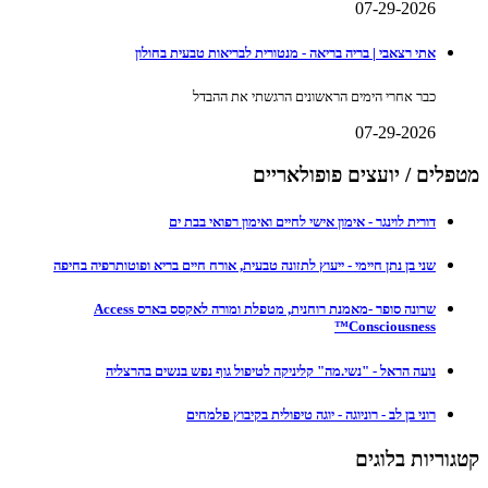
07-29-2026
אתי רצאבי | בריה בריאה - מנטורית לבריאות טבעית בחולון
כבר אחרי הימים הראשונים הרגשתי את ההבדל
07-29-2026
מטפלים / יועצים פופולאריים
דורית לוינגר - אימון אישי לחיים ואימון רפואי בבת ים
שני בן נתן חיימי - ייעוץ לתזונה טבעית, אורח חיים בריא ופוטותרפיה בחיפה
שרונה סופר -מאמנת רוחנית, מטפלת ומורה לאקסס בארס Access
Consciousness™
נועה הראל - "נשי.מה" קליניקה לטיפול גוף נפש בנשים בהרצליה
רוני בן לב - רוניוגה - יוגה טיפולית בקיבוץ פלמחים
קטגוריות בלוגים