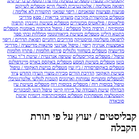
קוסמטיקה טבעית
מטפלים בנשימה מודעת / מטפלים בריברסינג
רפואה משלימה / אלטרנטיבית לבעלי חיים
מטפלים לשיקום
פגיעות ופציעות
שמאניזם / ריפוי שמאני
תקשורת לא אלימה /
מטפלים בתקשורת מקרבת
מועדוני בריאות / ספא
מדריכי
פילאטיס / פילאטיס מכשירים
מטפלים בשיטת גרינברג
תרפיה
במוסיקה / תרפיה בקול
מטפלים / טיפול בתרפיה באומנות
מטפלים
בתטא הילינג
מטפלים בשיטת ביואורגונומי
מכללות ובתי ספר
לרפואה משלימה ומיסטיקה
מדריכים רוחניים
רפואת תדרים / ריפוי
באמצעות אנרגיה
ריפוי / טיפול אנרגטי
סדנאות מדיטציה / מדריכי
מדיטציה
מטפלים בשחזור גלגולים
פירוש חלומות / פתרון חלומות
טיפול / מטפלים בקריסטלים
שטיפה אנרגטית / שיטת ד"ר נאדר
בוטו
מטפלים בשיטת המסע
מטפלים באקסס בארס
מיינדפולנס
מטפלים באקופרסורה / ג'ין שין
מטפלים בגישת האקומי / טיפול
בשיטת האקומי
הדרכת הורים
מכירת מוצרי העידן החדש
ציוד
למטפלים ומוצרים
עמותות וארגונים
הטבות לגולשי אלטרנטיבלי
טיפול בכוסות רוח / מטפלים בכוסות רוח
מטפלים בשיטת עין
הבדולח
שיטת העבודה של ביירון קייטי
טיפול רגשי למבוגרים
קונסטלציה משפחתית
מטפלים בפסיכותרפיה דינמית
שיטת
סובאדה
קבליסטים / יעוץ על פי תורת
הקבלה