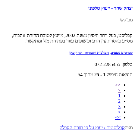
יצחק שחר - ייעוץ טלפוני
מבוקש
קבליסט, בעל וותר וניסיון משנת 2002, מייעץ לטובת החזרת אהבות,
מסייע בהסרת עין הרע וכישופים עוזר בפתיחת מזל ומתקשר.
לפרטים נוספים, המלצות ותעודות - לחץ כאן
טלפון: 072-2285455
תוצאות חיפוש
1 - 25
מתוך 54
<<
<
1
2
3
>
>>
מציג
קבליסטים / יעוץ על פי תורת הקבלה