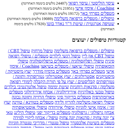
עיסוי הוליסטי / עיסוי רפואי
(24407 גולשים ביממה האחרונה)
Coaching / אימון אישי
(21951 גולשים ביממה האחרונה)
מטפלים בפרחי באך
(19172 גולשים ביממה האחרונה)
טיפולים / מטפלים ברפואה משלימה
(19089 גולשים ביממה האחרונה)
שטיפה אנרגטית / שיטת ד"ר נאדר בוטו
(17920 גולשים ביממה
האחרונה)
קטגוריות טיפולים / יעוצים
טיפולים / מטפלים ברפואה משלימה
טיפול מרחוק
טיפול CBT /
טיפול CBT און ליין
טיפול רגשי לילדים
מטפלים / טיפולי רפואה
סינית
טיפולי רפלקסולוגיה / מטפלים ברפלקסולוגיה
טיפולי
הומאופתיה
טיפולי שיאצו / מטפלים בשיאצו
Coaching / אימון
אישי
מטפלים בפרחי באך
מטפלים בדמיון מודרך
יעוץ מיסטיקה /
מיסטיקנים
אסטרולוגים / יעוץ אסטרולוגי
נטורופתיה ותזונה /
נטורופתים
קבליסטים / יעוץ על פי תורת הקבלה
לימודי רפואה
משלימה / סדנאות רוחניות
שיטת ימימה
טיפול אלטרנטיבי בילדים
טיפול טבעי באלרגיות
אירידיולוגיה / אבחון אירידיולוגי
מטפלים
בארומתרפיה
מטפלים בדיקור סיני
טיפולי הרזייה ותזונה נכונה
טיפולי רפואה משלימה להריון ולידה
מטפלים בטווינא / טווינה
יעוץ
זוגי / אימון אישי לזוגיות
טיפולי איורוודה
טיפולי אוסטיאופתיה
אבחון גרפולוגי / גרפולוגיה
מטפלים בדיקור יפני
טיפולי הילינג
טאי
צ'י
יוגה צחוק / סדנאות יוגה צחוק
טיפול / אבחון ליקויי למידה
מטפלים בשיטת אלכסנדר
טיפול טנטרי / מדריכי טנטרה וזוגיות
אבחון ויעוץ אישי
מטפלים בטכניקת בואן
טיפול / תרפיה בתנועה