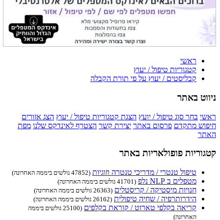
ראשי
קטגוריות טיפול / יעוץ
קבליסטים / יעוץ על פי תורת הקבלה
ניווט באתר
ראשי
בחר סוג טיפול / יועץ
הצגת קטגוריות טיפול / יעוץ
הצג אזורים
חיפוש מתקדם
פרסום באתר
יצירת קשר
הצטרף לאינדקס שלנו
מפת
האתר
קטגוריות פופולאריות באתר
טיפול טנטרי / מדריכי טנטרה וזוגיות
(47852 גולשים ביממה האחרונה)
מטפלים ב NLP נלפ
(41701 גולשים ביממה האחרונה)
חנויות מיסטיקה / קריסטלים
(26363 גולשים ביממה האחרונה)
הידרותרפיה / שחיה טיפולית
(26162 גולשים ביממה האחרונה)
קריאה בקלפי טארוט / קוראת בקלפים
(25100 גולשים ביממה
האחרונה)