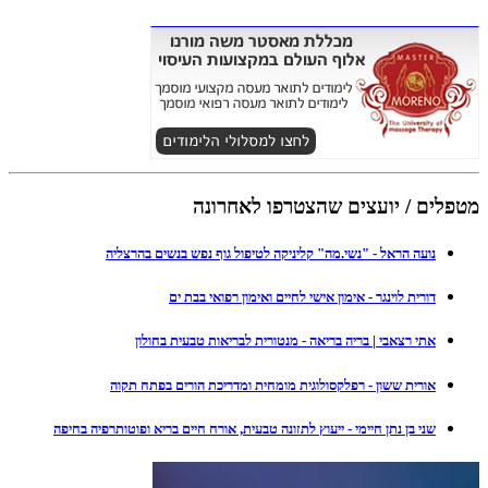
מטפלים / יועצים שהצטרפו לאחרונה
נועה הראל - "נשי.מה" קליניקה לטיפול גוף נפש בנשים בהרצליה
דורית לוינגר - אימון אישי לחיים ואימון רפואי בבת ים
אתי רצאבי | בריה בריאה - מנטורית לבריאות טבעית בחולון
אורית ששון - רפלקסולוגית מומחית ומדריכת הורים בפתח תקוה
שני בן נתן חיימי - ייעוץ לתזונה טבעית, אורח חיים בריא ופוטותרפיה בחיפה