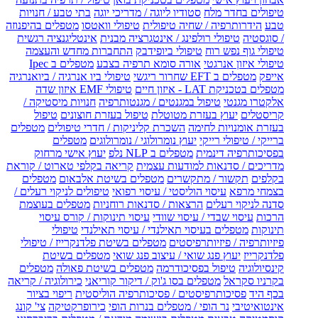
טיפולים בחדר מלח
סטודיו ליוגה / מדריכי יוגה
בתי טבע / חנויות
טבע
הידרותרפיה / שחיה טיפולית
טיפולי וואטסו
מטפלים בהיפנוזה
/ סוגסטיה
טיפולי רולפינג / אינטגרציה מבנית
אינטליגנציה רגשית
טיפולי גוף נפש רוח
טיפולי ביופידבק
התחברות מחדש והעצמה
טיפולי איזון אנרגטי
אורה סומא תרפיה בצבע
מטפלים ב Ipec
אייפק
מטפלים ב EFT שחרור ריגשי
טיפולי ביו אנרגיה / ביואנרגיה
מטפלים בטכניקת LAT - איזון חיים
טיפולי EMF איזון שדה
אלקטרו מגנטי
טיפול במגנטים / מגנטותרפיה
חנויות מיסטיקה /
קריסטלים
יעוץ בעזרת מטוטלת
טיפול בעזרת חוצונים
טיפול
בעזרת אומנויות לחימה
השכרת קליניקות / חדרי טיפולים
מטפלים
ברייקי / טיפולי רייקי
יעוץ נומרולוגי / נומרולוגים
מטפלים
בפסיכותרפיה דינמית
מטפלים ב NLP נלפ
יעוץ אישי מרחוק
מדריכים / סדנאות למודעות עצמית
קריאה בקלפי טארוט / קוראת
בקלפים
תקשור / מתקשרים
מטפלים בשיטת אלבאום
מטפלים
בצמחי מרפא
עיסוי הוליסטי / עיסוי רפואי
טיפולים לניקוי רעלים /
סדנה לניקוי רעלים
הרצאות / סדנאות רוחניות
מטפלים בעוצמת
הרכות
עיסוי שבדי / עיסוי שוודי
עיסוי תינוקות / קורס עיסוי
תינוקות
מטפלים בעיסוי תאילנדי / עיסוי תאילנדי
טיפולי
פיזיותרפיה / פיזיותרפיסטים
מטפלים בשיטת פלדנקרייז / טיפולי
פלדנקרייז
יעוץ פנג שואי / עיצוב פנג שואי
מטפלים בשיטת
קינסיולוגיה
טיפול בפסיכודרמה
מטפלים בשיטת פאולה
מטפלים
בקרניו סקראל
מטפלים בסו ג'וק / דיקור קוריאני
כירולוגיה / קריאה
בכף היד
פסיכותרפיסטים / פסיכותרפיה הוליסטית
ריפוי בציור
אינטואיטיבי
נר הופי / מטפלים בנרות הופי
כירופרקטיקה
צי' קונג