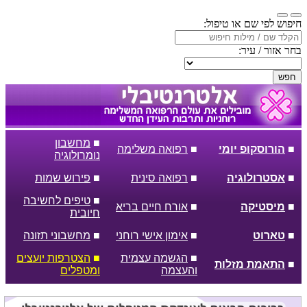
חיפוש לפי שם או טיפול:
בחר אזור / עיר:
חפש
■
מחשבון
■
הורוסקופ יומי
■
רפואה משלימה
נומרולוגיה
■
אסטרולוגיה
■
רפואה סינית
■
פירוש שמות
■
טיפים לחשיבה
■
מיסטיקה
■
אורח חיים בריא
חיובית
■
טארוט
■
אימון אישי רוחני
■
מחשבוני תזונה
■
הגשמה עצמית
■
הצטרפות יועצים
■
התאמת מזלות
והעצמה
ומטפלים