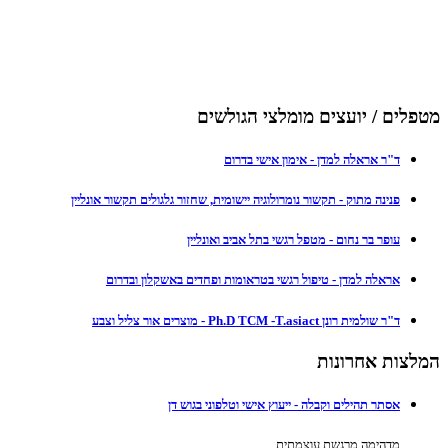
מטפלים / יועצים מומלצי הגולשים
ד"ר אראלה למדן - אימון אישי בדרום
פנינה מתוק - תקשור נומרולוגיה יישומית, שחזור גלגולים תקשור אונליין
עופר בר נחום - מטפל רגשי בתל אביב ואונליין
אראלה למדן - טיפול רגשי בטראומות ופחדים באשקלון ובדרום
ד"ר שולמית רונן Ph.D TCM -T.asiact - מוצרים אור צליל וצבע
המלצות אחרונות
אסתר תהילים וקבלה - ייעוץ אישי וטלפוני בגוש דן
מדהימה מרגשת עוצמתית