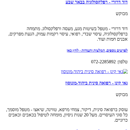
דוד דרורי - רפלקסולוגיה בבאר שבע
מבוקש
דוד דרורי - מטפל בשיטות מגע, מעסה ורפלקסולוג. מתמחה
ברפלקסולוגיה, עיסוי שבדי, רפואי, עיסוי רקמות עמוק, הנעת מפרקים,
אבנים חמות ועוד.
לפרטים נוספים, המלצות ותעודות - לחץ כאן
טלפון: 072-2285892
גאי קינן - רפואה סינית ביהוד-מונוסון
מבוקש
עוסק ברפואה סינית, דיקור, צמחי מרפא, טווינה, שיאצו - מטפל מוסמך,
כל סוגי העיסויים. מעל 20 שנות ניסיון, מומחה לטיפול בכאבים וכאבים
כרוניים.