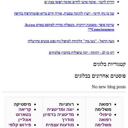
דורית לוינגר - אימון אישי לחיים ואימון רפואי בבת ים
שני בן נתן חיימי - ייעוץ לתזונה טבעית, אורח חיים בריא ופוטותרפיה בחיפה
שרונה סופר -מאמנת רוחנית, מטפלת ומורה לאקסס בארס Access
Consciousness™
נועה הראל - "נשי.מה" קליניקה לטיפול גוף נפש בנשים בהרצליה
רוני בן לב - רוניוגה - יוגה טיפולית בקיבוץ פלמחים
קטגוריות בלוגים
פוסטים אחרונים בבלוגים
No new blog posts
רפואה
רוחניות
מיסטיקה
משלימה
יוגה ומדיטציה
קריאה
טיפולי
מדיטציה בדמיון
בטארוט
רפואה
מודרך
אונליין
משלימה
מודעות עצמית
פירוש קלפי