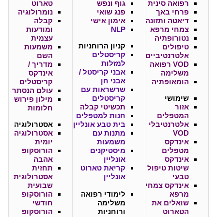
רפואה סינית
גוף ונפש
טארוט
פרחי באך
פנג שואי
נומרולוגיה
דיאטה ותזונה
אימון אישי
קבלה
צמחי מרפא
NLP
ומודעות
נטורופתיה
עצמית
קניון
הרוחניות
טיפולים
משמעות
קריסטלים
אלטרנטיביים
השם
למזלות
VOD רפואה
מדריך /
אבני קריסטל /
משלימה
אינדקס
אבני חן
הומאופתיה
קריסטלים
שרשראות עם
עולם הנסתר
שימושי
קריסטלים
מילון פירוש
אזור
תכשיטי קבלה
חלומות
המטפלים
חנות למטפלים
אלטרנטיבלי
בית טבע אונליין
אסטרולוגיה
VOD
מתנות עם
אסטרולוגיה
אינדקס
משמעות
יומית
מטפלים
מיסטיקנים
הורוסקופ
אינדקס
אונליין
אהבה
שיטות טיפול
קריאת טארוט
תחזית
טבעי
אונליין
אסטרולוגית
אינדקס צמחי
שבועית
מרפא
לימודי רפואה
הורוסקופ
שואלים את
משלימה
חודשי
הטארוט
ורוחניות
הורוסקופ