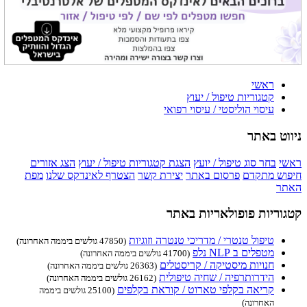
ראשי
קטגוריות טיפול / יעוץ
עיסוי הוליסטי / עיסוי רפואי
ניווט באתר
ראשי
בחר סוג טיפול / יועץ
הצגת קטגוריות טיפול / יעוץ
הצג אזורים
חיפוש מתקדם
פרסום באתר
יצירת קשר
הצטרף לאינדקס שלנו
מפת
האתר
קטגוריות פופולאריות באתר
טיפול טנטרי / מדריכי טנטרה וזוגיות
(47850 גולשים ביממה האחרונה)
מטפלים ב NLP נלפ
(41700 גולשים ביממה האחרונה)
חנויות מיסטיקה / קריסטלים
(26363 גולשים ביממה האחרונה)
הידרותרפיה / שחיה טיפולית
(26162 גולשים ביממה האחרונה)
קריאה בקלפי טארוט / קוראת בקלפים
(25100 גולשים ביממה
האחרונה)