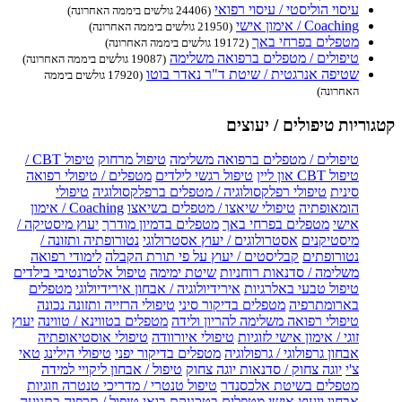
עיסוי הוליסטי / עיסוי רפואי
(24406 גולשים ביממה האחרונה)
Coaching / אימון אישי
(21950 גולשים ביממה האחרונה)
מטפלים בפרחי באך
(19172 גולשים ביממה האחרונה)
טיפולים / מטפלים ברפואה משלימה
(19087 גולשים ביממה האחרונה)
שטיפה אנרגטית / שיטת ד"ר נאדר בוטו
(17920 גולשים ביממה
האחרונה)
קטגוריות טיפולים / יעוצים
טיפולים / מטפלים ברפואה משלימה
טיפול מרחוק
טיפול CBT /
טיפול CBT און ליין
טיפול רגשי לילדים
מטפלים / טיפולי רפואה
סינית
טיפולי רפלקסולוגיה / מטפלים ברפלקסולוגיה
טיפולי
הומאופתיה
טיפולי שיאצו / מטפלים בשיאצו
Coaching / אימון
אישי
מטפלים בפרחי באך
מטפלים בדמיון מודרך
יעוץ מיסטיקה /
מיסטיקנים
אסטרולוגים / יעוץ אסטרולוגי
נטורופתיה ותזונה /
נטורופתים
קבליסטים / יעוץ על פי תורת הקבלה
לימודי רפואה
משלימה / סדנאות רוחניות
שיטת ימימה
טיפול אלטרנטיבי בילדים
טיפול טבעי באלרגיות
אירידיולוגיה / אבחון אירידיולוגי
מטפלים
בארומתרפיה
מטפלים בדיקור סיני
טיפולי הרזייה ותזונה נכונה
טיפולי רפואה משלימה להריון ולידה
מטפלים בטווינא / טווינה
יעוץ
זוגי / אימון אישי לזוגיות
טיפולי איורוודה
טיפולי אוסטיאופתיה
אבחון גרפולוגי / גרפולוגיה
מטפלים בדיקור יפני
טיפולי הילינג
טאי
צ'י
יוגה צחוק / סדנאות יוגה צחוק
טיפול / אבחון ליקויי למידה
מטפלים בשיטת אלכסנדר
טיפול טנטרי / מדריכי טנטרה וזוגיות
אבחון ויעוץ אישי
מטפלים בטכניקת בואן
טיפול / תרפיה בתנועה