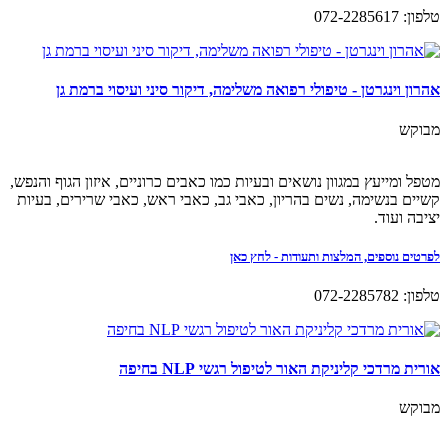
טלפון: 072-2285617
אהרון וינגרטן - טיפולי רפואה משלימה, דיקור סיני ועיסוי ברמת גן
מבוקש
מטפל ומייעץ במגוון נושאים ובעיות כמו כאבים כרוניים, איזון הגוף והנפש,
קשיים בנשימה, נשים בהריון, כאבי גב, כאבי ראש, כאבי שרירים, בעיות
יציבה ועוד.
לפרטים נוספים, המלצות ותעודות - לחץ כאן
טלפון: 072-2285782
אורית מרדכי קליניקת האור לטיפול רגשי NLP בחיפה
מבוקש