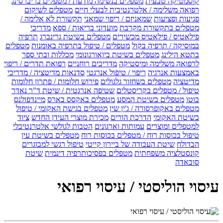
קוסמטיקה טבעית
מטפלים בנשימה מודעת / מטפלים בריברסינג
רפואה משלימה / אלטרנטיבית לבעלי חיים
מטפלים לשיקום
פגיעות ופציעות
שמאניזם / ריפוי שמאני
תקשורת לא אלימה /
מטפלים בתקשורת מקרבת
מועדוני בריאות / ספא
מדריכי
פילאטיס / פילאטיס מכשירים
מטפלים בשיטת גרינברג
תרפיה
במוסיקה / תרפיה בקול
מטפלים / טיפול בתרפיה באומנות
מטפלים
בתטא הילינג
מטפלים בשיטת ביואורגונומי
מכללות ובתי ספר
לרפואה משלימה ומיסטיקה
מדריכים רוחניים
רפואת תדרים / ריפוי
באמצעות אנרגיה
ריפוי / טיפול אנרגטי
סדנאות מדיטציה / מדריכי
מדיטציה
מטפלים בשחזור גלגולים
פירוש חלומות / פתרון חלומות
טיפול / מטפלים בקריסטלים
שטיפה אנרגטית / שיטת ד"ר נאדר
בוטו
מטפלים בשיטת המסע
מטפלים באקסס בארס
מיינדפולנס
מטפלים באקופרסורה / ג'ין שין
מטפלים בגישת האקומי / טיפול
בשיטת האקומי
הדרכת הורים
מכירת מוצרי העידן החדש
ציוד
למטפלים ומוצרים
עמותות וארגונים
הטבות לגולשי אלטרנטיבלי
טיפול בכוסות רוח / מטפלים בכוסות רוח
מטפלים בשיטת עין
הבדולח
שיטת העבודה של ביירון קייטי
טיפול רגשי למבוגרים
קונסטלציה משפחתית
מטפלים בפסיכותרפיה דינמית
שיטת
סובאדה
עיסוי הוליסטי / עיסוי רפואי