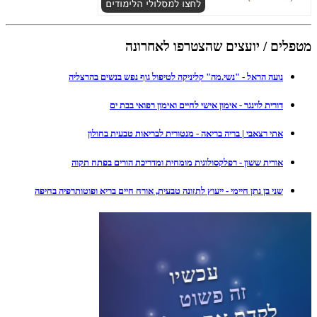
מטפלים / יועצים שהצטרפו לאחרונה
נועה הראל - "נשי.מה" קליניקה לטיפול גוף נפש בנשים בהרצליה
דורית לוינגר - אימון אישי לחיים ואימון רפואי בבת ים
אתי רצאבי | בריה בריאה - מנטורית לבריאות טבעית בחולון
אורית ששון - רפלקסולוגית מומחית ומדריכת הורים בפתח תקוה
שני בן נתן חיימי - ייעוץ לתזונה טבעית, אורח חיים בריא ופוטותרפיה בחיפה