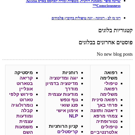
שרונה סופר -מאמנת רוחנית, מטפלת ומורה לאקסס בארס Access
Consciousness™
רוני בן לב - רוניוגה - יוגה טיפולית בקיבוץ פלמחים
קטגוריות בלוגים
פוסטים אחרונים בבלוגים
No new blog posts
רפואה
רוחניות
מיסטיקה
משלימה
יוגה ומדיטציה
קריאה
טיפולי
מדיטציה בדמיון
בטארוט
רפואה
מודרך
אונליין
משלימה
מודעות עצמית
פירוש קלפי
רפואה סינית
גוף ונפש
טארוט
פרחי באך
פנג שואי
נומרולוגיה
דיאטה ותזונה
אימון אישי
קבלה
צמחי מרפא
NLP
ומודעות
נטורופתיה
עצמית
קניון
הרוחניות
טיפולים
משמעות
קריסטלים
אלטרנטיביים
השם