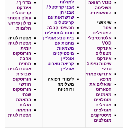
למזלות
VOD רפואה
מדריך /
אבני קריסטל /
משלימה
אינדקס
אבני חן
הומאופתיה
קריסטלים
שרשראות עם
עולם הנסתר
שימושי
קריסטלים
מילון פירוש
אזור
תכשיטי קבלה
חלומות
המטפלים
חנות למטפלים
אלטרנטיבלי
בית טבע אונליין
אסטרולוגיה
VOD
מתנות עם
אסטרולוגיה
אינדקס
משמעות
יומית
מטפלים
מיסטיקנים
הורוסקופ
אינדקס
אונליין
אהבה
שיטות טיפול
קריאת טארוט
תחזית
טבעי
אונליין
אסטרולוגית
אינדקס צמחי
שבועית
מרפא
לימודי רפואה
הורוסקופ
שואלים את
משלימה
חודשי
הטארוט
ורוחניות
הורוסקופ
מאמנים
שנתי
מומלצים
התאמת
מטפלים
מזלות
מומלצים
התאמה
מיסטיקנים
אסטרולוגית
מומלצים