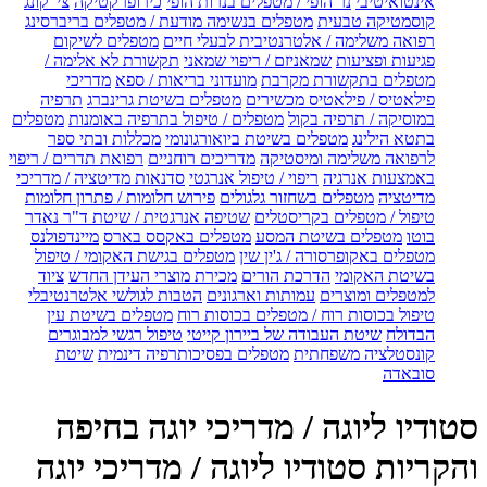
אינטואיטיבי
נר הופי / מטפלים בנרות הופי
כירופרקטיקה
צי' קונג
קוסמטיקה טבעית
מטפלים בנשימה מודעת / מטפלים בריברסינג
רפואה משלימה / אלטרנטיבית לבעלי חיים
מטפלים לשיקום
פגיעות ופציעות
שמאניזם / ריפוי שמאני
תקשורת לא אלימה /
מטפלים בתקשורת מקרבת
מועדוני בריאות / ספא
מדריכי
פילאטיס / פילאטיס מכשירים
מטפלים בשיטת גרינברג
תרפיה
במוסיקה / תרפיה בקול
מטפלים / טיפול בתרפיה באומנות
מטפלים
בתטא הילינג
מטפלים בשיטת ביואורגונומי
מכללות ובתי ספר
לרפואה משלימה ומיסטיקה
מדריכים רוחניים
רפואת תדרים / ריפוי
באמצעות אנרגיה
ריפוי / טיפול אנרגטי
סדנאות מדיטציה / מדריכי
מדיטציה
מטפלים בשחזור גלגולים
פירוש חלומות / פתרון חלומות
טיפול / מטפלים בקריסטלים
שטיפה אנרגטית / שיטת ד"ר נאדר
בוטו
מטפלים בשיטת המסע
מטפלים באקסס בארס
מיינדפולנס
מטפלים באקופרסורה / ג'ין שין
מטפלים בגישת האקומי / טיפול
בשיטת האקומי
הדרכת הורים
מכירת מוצרי העידן החדש
ציוד
למטפלים ומוצרים
עמותות וארגונים
הטבות לגולשי אלטרנטיבלי
טיפול בכוסות רוח / מטפלים בכוסות רוח
מטפלים בשיטת עין
הבדולח
שיטת העבודה של ביירון קייטי
טיפול רגשי למבוגרים
קונסטלציה משפחתית
מטפלים בפסיכותרפיה דינמית
שיטת
סובאדה
סטודיו ליוגה / מדריכי יוגה בחיפה
והקריות סטודיו ליוגה / מדריכי יוגה