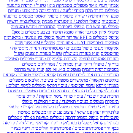
אבחון ויעוץ אישי
מטפלים בטכניקת בואן
טיפול / תרפיה בתנועה
טיפולים בחדר מלח
סטודיו ליוגה / מדריכי יוגה
בתי טבע / חנויות
טבע
הידרותרפיה / שחיה טיפולית
טיפולי וואטסו
מטפלים בהיפנוזה
/ סוגסטיה
טיפולי רולפינג / אינטגרציה מבנית
אינטליגנציה רגשית
טיפולי גוף נפש רוח
טיפולי ביופידבק
התחברות מחדש והעצמה
טיפולי איזון אנרגטי
אורה סומא תרפיה בצבע
מטפלים ב Ipec
אייפק
מטפלים ב EFT שחרור ריגשי
טיפולי ביו אנרגיה / ביואנרגיה
מטפלים בטכניקת LAT - איזון חיים
טיפולי EMF איזון שדה
אלקטרו מגנטי
טיפול במגנטים / מגנטותרפיה
חנויות מיסטיקה /
קריסטלים
יעוץ בעזרת מטוטלת
טיפול בעזרת חוצונים
טיפול
בעזרת אומנויות לחימה
השכרת קליניקות / חדרי טיפולים
מטפלים
ברייקי / טיפולי רייקי
יעוץ נומרולוגי / נומרולוגים
מטפלים
בפסיכותרפיה דינמית
מטפלים ב NLP נלפ
יעוץ אישי מרחוק
מדריכים / סדנאות למודעות עצמית
קריאה בקלפי טארוט / קוראת
בקלפים
תקשור / מתקשרים
מטפלים בשיטת אלבאום
מטפלים
בצמחי מרפא
עיסוי הוליסטי / עיסוי רפואי
טיפולים לניקוי רעלים /
סדנה לניקוי רעלים
הרצאות / סדנאות רוחניות
מטפלים בעוצמת
הרכות
עיסוי שבדי / עיסוי שוודי
עיסוי תינוקות / קורס עיסוי
תינוקות
מטפלים בעיסוי תאילנדי / עיסוי תאילנדי
טיפולי
פיזיותרפיה / פיזיותרפיסטים
מטפלים בשיטת פלדנקרייז / טיפולי
פלדנקרייז
יעוץ פנג שואי / עיצוב פנג שואי
מטפלים בשיטת
קינסיולוגיה
טיפול בפסיכודרמה
מטפלים בשיטת פאולה
מטפלים
בקרניו סקראל
מטפלים בסו ג'וק / דיקור קוריאני
כירולוגיה / קריאה
בכף היד
פסיכותרפיסטים / פסיכותרפיה הוליסטית
ריפוי בציור