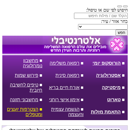
חיפוש לפי שם או טיפול:
בחר אזור / עיר:
חפש
■
מחשבון
■
הורוסקופ יומי
■
רפואה משלימה
נומרולוגיה
■
אסטרולוגיה
■
רפואה סינית
■
פירוש שמות
■
טיפים לחשיבה
■
מיסטיקה
■
אורח חיים בריא
חיובית
■
טארוט
■
אימון אישי רוחני
■
מחשבוני תזונה
■
הגשמה עצמית
■
הצטרפות יועצים
■
התאמת מזלות
והעצמה
ומטפלים