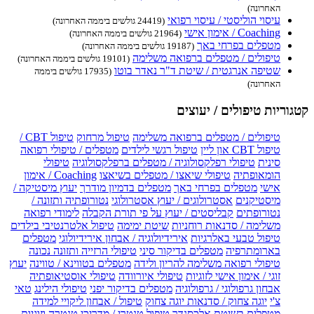
האחרונה)
עיסוי הוליסטי / עיסוי רפואי
(24419 גולשים ביממה האחרונה)
Coaching / אימון אישי
(21964 גולשים ביממה האחרונה)
מטפלים בפרחי באך
(19187 גולשים ביממה האחרונה)
טיפולים / מטפלים ברפואה משלימה
(19101 גולשים ביממה האחרונה)
שטיפה אנרגטית / שיטת ד"ר נאדר בוטו
(17935 גולשים ביממה
האחרונה)
קטגוריות טיפולים / יעוצים
טיפולים / מטפלים ברפואה משלימה
טיפול מרחוק
טיפול CBT /
טיפול CBT און ליין
טיפול רגשי לילדים
מטפלים / טיפולי רפואה
סינית
טיפולי רפלקסולוגיה / מטפלים ברפלקסולוגיה
טיפולי
הומאופתיה
טיפולי שיאצו / מטפלים בשיאצו
Coaching / אימון
אישי
מטפלים בפרחי באך
מטפלים בדמיון מודרך
יעוץ מיסטיקה /
מיסטיקנים
אסטרולוגים / יעוץ אסטרולוגי
נטורופתיה ותזונה /
נטורופתים
קבליסטים / יעוץ על פי תורת הקבלה
לימודי רפואה
משלימה / סדנאות רוחניות
שיטת ימימה
טיפול אלטרנטיבי בילדים
טיפול טבעי באלרגיות
אירידיולוגיה / אבחון אירידיולוגי
מטפלים
בארומתרפיה
מטפלים בדיקור סיני
טיפולי הרזייה ותזונה נכונה
טיפולי רפואה משלימה להריון ולידה
מטפלים בטווינא / טווינה
יעוץ
זוגי / אימון אישי לזוגיות
טיפולי איורוודה
טיפולי אוסטיאופתיה
אבחון גרפולוגי / גרפולוגיה
מטפלים בדיקור יפני
טיפולי הילינג
טאי
צ'י
יוגה צחוק / סדנאות יוגה צחוק
טיפול / אבחון ליקויי למידה
מטפלים בשיטת אלכסנדר
טיפול טנטרי / מדריכי טנטרה וזוגיות