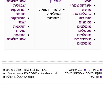
טבעי
אונליין
אסטרולוגית
אינדקס צמחי
שבועית
מרפא
לימודי רפואה
הורוסקופ
שואלים את
משלימה
חודשי
הטארוט
ורוחניות
הורוסקופ
מאמנים
שנתי
מומלצים
התאמת
מטפלים
מזלות
מומלצים
התאמה
מיסטיקנים
אסטרולוגית
מומלצים
מי אנחנו
תנאי שימוש
בקרו גם ב:
אתר
רפואת שיניים
■
■
■
■
ותקנון האתר
פרסמו באתר
Goodee.co.il
- אתר
נשים
■
■
אתר מטפלים
■
צור קשר
חנות קריסטלים אונליין
■
■