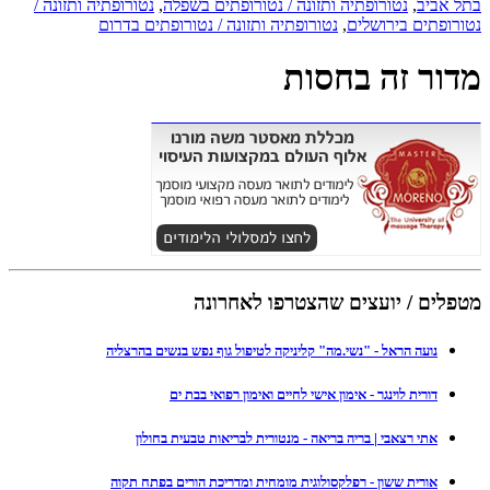
בתל אביב
,
נטורופתיה ותזונה / נטורופתים בשפלה
,
נטורופתיה ותזונה /
נטורופתים בירושלים
,
נטורופתיה ותזונה / נטורופתים בדרום
מדור זה בחסות
מטפלים / יועצים שהצטרפו לאחרונה
נועה הראל - "נשי.מה" קליניקה לטיפול גוף נפש בנשים בהרצליה
דורית לוינגר - אימון אישי לחיים ואימון רפואי בבת ים
אתי רצאבי | בריה בריאה - מנטורית לבריאות טבעית בחולון
אורית ששון - רפלקסולוגית מומחית ומדריכת הורים בפתח תקוה