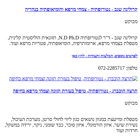
קרולינה שגב - נטורופתיה - צמחי מרפא והומיאופתיה בנהריה
מבוקש
קרולינה שגב - ד"ר לנטורופתיה N.D Ph.D, תזונאית הוליסטית קלינית,
מטפלת בצמחי מרפא, ארומותרפיה, הומיאופתיה, פטריות מרפא ועוד.
לפרטים נוספים, המלצות ותעודות - לחץ כאן
טלפון: 072-2285717
תרצה הוכברג - נטורופתיה, טיפול בעזרת תזונה וצמחי מרפא בחיפה
מבוקש
מטפלת ומייעצת במגוון נושאים כגון ליווי לחולי סרטן, מערכת העיכול,
נשירת שיער, איזון הורמונלי, איזון סוכר, כבד שומני, ניקוי, ירידה במשקל,
חרדות ועוד