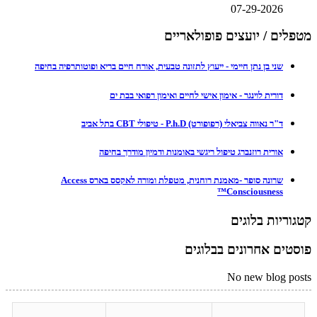
07-29-2026
מטפלים / יועצים פופולאריים
שני בן נתן חיימי - ייעוץ לתזונה טבעית, אורח חיים בריא ופוטותרפיה בחיפה
דורית לוינגר - אימון אישי לחיים ואימון רפואי בבת ים
ד"ר נאווה צביאלי (רפופורט) P.h.D - טיפולי CBT בתל אביב
אורית רוזנברג טיפול ריגשי באומנות ודמיון מודרך בחיפה
שרונה סופר -מאמנת רוחנית, מטפלת ומורה לאקסס בארס Access
Consciousness™
קטגוריות בלוגים
פוסטים אחרונים בבלוגים
No new blog posts