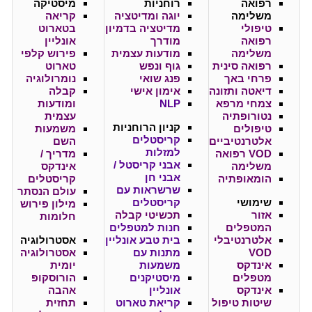
רפואה
רוחניות
מיסטיקה
משלימה
יוגה ומדיטציה
קריאה
טיפולי
מדיטציה בדמיון
בטארוט
רפואה
מודרך
אונליין
משלימה
מודעות עצמית
פירוש קלפי
רפואה סינית
גוף ונפש
טארוט
פרחי באך
פנג שואי
נומרולוגיה
דיאטה ותזונה
אימון אישי
קבלה
צמחי מרפא
NLP
ומודעות
נטורופתיה
עצמית
קניון
הרוחניות
טיפולים
משמעות
קריסטלים
אלטרנטיביים
השם
למזלות
VOD רפואה
מדריך /
אבני קריסטל /
משלימה
אינדקס
אבני חן
הומאופתיה
קריסטלים
שרשראות עם
עולם הנסתר
שימושי
קריסטלים
מילון פירוש
אזור
תכשיטי קבלה
חלומות
המטפלים
חנות למטפלים
אלטרנטיבלי
בית טבע אונליין
אסטרולוגיה
VOD
מתנות עם
אסטרולוגיה
אינדקס
משמעות
יומית
מטפלים
מיסטיקנים
הורוסקופ
אינדקס
אונליין
אהבה
שיטות טיפול
קריאת טארוט
תחזית