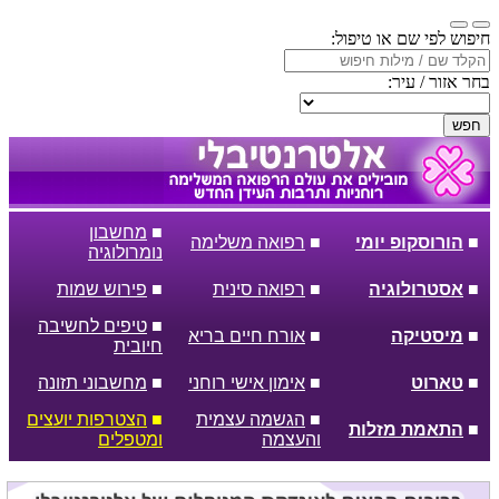
חיפוש לפי שם או טיפול:
בחר אזור / עיר:
חפש
■
מחשבון
■
הורוסקופ יומי
■
רפואה משלימה
נומרולוגיה
■
אסטרולוגיה
■
רפואה סינית
■
פירוש שמות
■
טיפים לחשיבה
■
מיסטיקה
■
אורח חיים בריא
חיובית
■
טארוט
■
אימון אישי רוחני
■
מחשבוני תזונה
■
הגשמה עצמית
■
הצטרפות יועצים
■
התאמת מזלות
והעצמה
ומטפלים