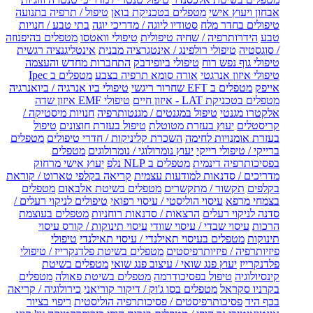
אבחון ויעוץ אישי
מטפלים בטכניקת בואן
טיפול / תרפיה בתנועה
טיפולים בחדר מלח
סטודיו ליוגה / מדריכי יוגה
בתי טבע / חנויות
טבע
הידרותרפיה / שחיה טיפולית
טיפולי וואטסו
מטפלים בהיפנוזה
/ סוגסטיה
טיפולי רולפינג / אינטגרציה מבנית
אינטליגנציה רגשית
טיפולי גוף נפש רוח
טיפולי ביופידבק
התחברות מחדש והעצמה
טיפולי איזון אנרגטי
אורה סומא תרפיה בצבע
מטפלים ב Ipec
אייפק
מטפלים ב EFT שחרור ריגשי
טיפולי ביו אנרגיה / ביואנרגיה
מטפלים בטכניקת LAT - איזון חיים
טיפולי EMF איזון שדה
אלקטרו מגנטי
טיפול במגנטים / מגנטותרפיה
חנויות מיסטיקה /
קריסטלים
יעוץ בעזרת מטוטלת
טיפול בעזרת חוצונים
טיפול
בעזרת אומנויות לחימה
השכרת קליניקות / חדרי טיפולים
מטפלים
ברייקי / טיפולי רייקי
יעוץ נומרולוגי / נומרולוגים
מטפלים
בפסיכותרפיה דינמית
מטפלים ב NLP נלפ
יעוץ אישי מרחוק
מדריכים / סדנאות למודעות עצמית
קריאה בקלפי טארוט / קוראת
בקלפים
תקשור / מתקשרים
מטפלים בשיטת אלבאום
מטפלים
בצמחי מרפא
עיסוי הוליסטי / עיסוי רפואי
טיפולים לניקוי רעלים /
סדנה לניקוי רעלים
הרצאות / סדנאות רוחניות
מטפלים בעוצמת
הרכות
עיסוי שבדי / עיסוי שוודי
עיסוי תינוקות / קורס עיסוי
תינוקות
מטפלים בעיסוי תאילנדי / עיסוי תאילנדי
טיפולי
פיזיותרפיה / פיזיותרפיסטים
מטפלים בשיטת פלדנקרייז / טיפולי
פלדנקרייז
יעוץ פנג שואי / עיצוב פנג שואי
מטפלים בשיטת
קינסיולוגיה
טיפול בפסיכודרמה
מטפלים בשיטת פאולה
מטפלים
בקרניו סקראל
מטפלים בסו ג'וק / דיקור קוריאני
כירולוגיה / קריאה
בכף היד
פסיכותרפיסטים / פסיכותרפיה הוליסטית
ריפוי בציור