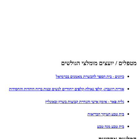
מטפלים / יועצים מומלצי הגולשים
כיוונים - בית הספר להכשרת מאמנים בכרמיאל
אורית רוזנברג- קלפי גאולה-קלפים ייחודיים לנשים ובנות ברוח היהדות והחסידות
גלית פאר - אימון אישי והנחיית קבוצות בשרון ובאונליין
בית טבע העיקר הבריאות
בית טבע מגה טבע