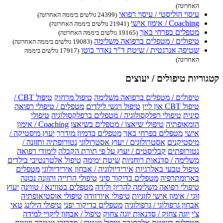
האחרונה)
עיסוי הוליסטי / עיסוי רפואי
(24399 גולשים ביממה האחרונה)
Coaching / אימון אישי
(21941 גולשים ביממה האחרונה)
מטפלים בפרחי באך
(19165 גולשים ביממה האחרונה)
טיפולים / מטפלים ברפואה משלימה
(19083 גולשים ביממה האחרונה)
שטיפה אנרגטית / שיטת ד"ר נאדר בוטו
(17917 גולשים ביממה
האחרונה)
קטגוריות טיפולים / יעוצים
טיפולים / מטפלים ברפואה משלימה
טיפול מרחוק
טיפול CBT /
טיפול CBT און ליין
טיפול רגשי לילדים
מטפלים / טיפולי רפואה
סינית
טיפולי רפלקסולוגיה / מטפלים ברפלקסולוגיה
טיפולי
הומאופתיה
טיפולי שיאצו / מטפלים בשיאצו
Coaching / אימון
אישי
מטפלים בפרחי באך
מטפלים בדמיון מודרך
יעוץ מיסטיקה /
מיסטיקנים
אסטרולוגים / יעוץ אסטרולוגי
נטורופתיה ותזונה /
נטורופתים
קבליסטים / יעוץ על פי תורת הקבלה
לימודי רפואה
משלימה / סדנאות רוחניות
שיטת ימימה
טיפול אלטרנטיבי בילדים
טיפול טבעי באלרגיות
אירידיולוגיה / אבחון אירידיולוגי
מטפלים
בארומתרפיה
מטפלים בדיקור סיני
טיפולי הרזייה ותזונה נכונה
טיפולי רפואה משלימה להריון ולידה
מטפלים בטווינא / טווינה
יעוץ
זוגי / אימון אישי לזוגיות
טיפולי איורוודה
טיפולי אוסטיאופתיה
אבחון גרפולוגי / גרפולוגיה
מטפלים בדיקור יפני
טיפולי הילינג
טאי
צ'י
יוגה צחוק / סדנאות יוגה צחוק
טיפול / אבחון ליקויי למידה
מטפלים בשיטת אלכסנדר
טיפול טנטרי / מדריכי טנטרה וזוגיות