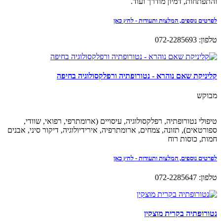
והתפתחות, דמיון מודרך ועוד.
לפרטים נוספים, המלצות ותעודות - לחץ כאן
טלפון: 072-2285693
קליניקת שאם נוהרא - נטורופתיה ורפלקסולוגיה בחיפה
מבוקש
טיפולי נטורופתיה, רפלקסולוגיה, עיסויים (ארומתרפי, רפואי, שוודי,
ספורטאים), תזונה, צמחים, ארומתרפיה, אירידיולוגיה, דיקור סיני, אבנים
חמות, כוסות רוח
לפרטים נוספים, המלצות ותעודות - לחץ כאן
טלפון: 072-2285647
נטורופתיה בקרית מוצקין