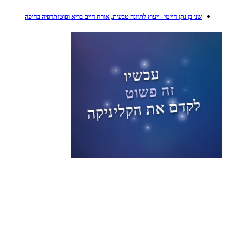
שני בן נתן חיימי - ייעוץ לתזונה טבעית, אורח חיים בריא ופוטותרפיה בחיפה