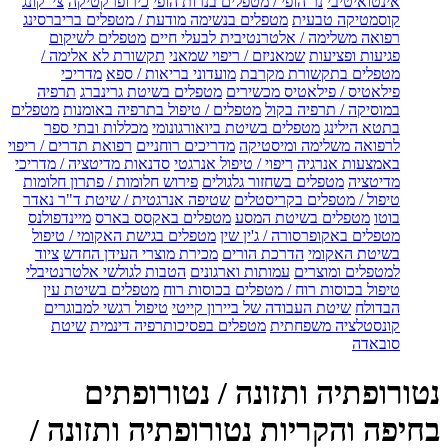
אינטואיטיבי
נר הופי / מטפלים בנרות הופי
כירופרקטיקה
צי' קונג
קוסמטיקה טבעית
מטפלים בנשימה מודעת / מטפלים בריברסינג
רפואה משלימה / אלטרנטיבית לבעלי חיים
מטפלים לשיקום
פגיעות ופציעות
שמאניזם / ריפוי שמאני
תקשורת לא אלימה /
מטפלים בתקשורת מקרבת
מועדוני בריאות / ספא
מדריכי
פילאטיס / פילאטיס מכשירים
מטפלים בשיטת גרינברג
תרפיה
במוסיקה / תרפיה בקול
מטפלים / טיפול בתרפיה באומנות
מטפלים
בתטא הילינג
מטפלים בשיטת ביואורגונומי
מכללות ובתי ספר
לרפואה משלימה ומיסטיקה
מדריכים רוחניים
רפואת תדרים / ריפוי
באמצעות אנרגיה
ריפוי / טיפול אנרגטי
סדנאות מדיטציה / מדריכי
מדיטציה
מטפלים בשחזור גלגולים
פירוש חלומות / פתרון חלומות
טיפול / מטפלים בקריסטלים
שטיפה אנרגטית / שיטת ד"ר נאדר
בוטו
מטפלים בשיטת המסע
מטפלים באקסס בארס
מיינדפולנס
מטפלים באקופרסורה / ג'ין שין
מטפלים בגישת האקומי / טיפול
בשיטת האקומי
הדרכת הורים
מכירת מוצרי העידן החדש
ציוד
למטפלים ומוצרים
עמותות וארגונים
הטבות לגולשי אלטרנטיבלי
טיפול בכוסות רוח / מטפלים בכוסות רוח
מטפלים בשיטת עין
הבדולח
שיטת העבודה של ביירון קייטי
טיפול רגשי למבוגרים
קונסטלציה משפחתית
מטפלים בפסיכותרפיה דינמית
שיטת
סובאדה
נטורופתיה ותזונה / נטורופתים
בחיפה והקריות נטורופתיה ותזונה /