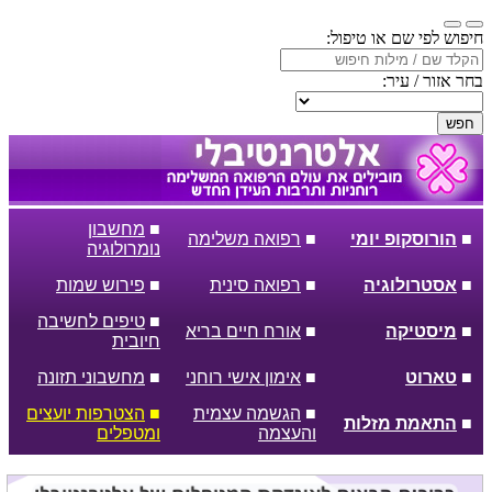
חיפוש לפי שם או טיפול:
בחר אזור / עיר:
חפש
■
מחשבון
■
הורוסקופ יומי
■
רפואה משלימה
נומרולוגיה
■
אסטרולוגיה
■
רפואה סינית
■
פירוש שמות
■
טיפים לחשיבה
■
מיסטיקה
■
אורח חיים בריא
חיובית
■
טארוט
■
אימון אישי רוחני
■
מחשבוני תזונה
■
הגשמה עצמית
■
הצטרפות יועצים
■
התאמת מזלות
והעצמה
ומטפלים