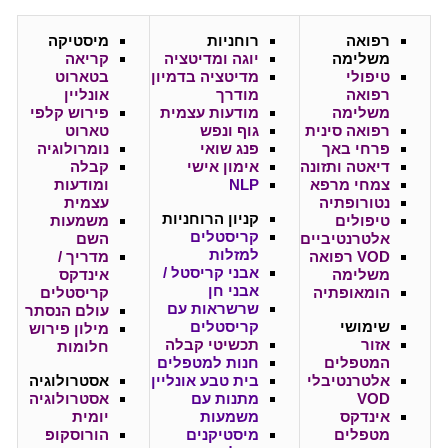
רפואה
רוחניות
מיסטיקה
משלימה
יוגה ומדיטציה
קריאה
טיפולי
מדיטציה בדמיון
בטארוט
רפואה
מודרך
אונליין
משלימה
מודעות עצמית
פירוש קלפי
רפואה סינית
גוף ונפש
טארוט
פרחי באך
פנג שואי
נומרולוגיה
דיאטה ותזונה
אימון אישי
קבלה
צמחי מרפא
NLP
ומודעות
נטורופתיה
עצמית
קניון
הרוחניות
טיפולים
משמעות
קריסטלים
אלטרנטיביים
השם
למזלות
VOD רפואה
מדריך /
אבני קריסטל /
משלימה
אינדקס
אבני חן
הומאופתיה
קריסטלים
שרשראות עם
עולם הנסתר
שימושי
קריסטלים
מילון פירוש
אזור
תכשיטי קבלה
חלומות
המטפלים
חנות למטפלים
אלטרנטיבלי
בית טבע אונליין
אסטרולוגיה
VOD
מתנות עם
אסטרולוגיה
אינדקס
משמעות
יומית
מטפלים
מיסטיקנים
הורוסקופ