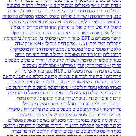
אבחון ויעוץ אישי
מטפלים בטכניקת בואן
טיפול / תרפיה בתנועה
טיפולים בחדר מלח
סטודיו ליוגה / מדריכי יוגה
בתי טבע / חנויות
טבע
הידרותרפיה / שחיה טיפולית
טיפולי וואטסו
מטפלים בהיפנוזה
/ סוגסטיה
טיפולי רולפינג / אינטגרציה מבנית
אינטליגנציה רגשית
טיפולי גוף נפש רוח
טיפולי ביופידבק
התחברות מחדש והעצמה
טיפולי איזון אנרגטי
אורה סומא תרפיה בצבע
מטפלים ב Ipec
אייפק
מטפלים ב EFT שחרור ריגשי
טיפולי ביו אנרגיה / ביואנרגיה
מטפלים בטכניקת LAT - איזון חיים
טיפולי EMF איזון שדה
אלקטרו מגנטי
טיפול במגנטים / מגנטותרפיה
חנויות מיסטיקה /
קריסטלים
יעוץ בעזרת מטוטלת
טיפול בעזרת חוצונים
טיפול
בעזרת אומנויות לחימה
השכרת קליניקות / חדרי טיפולים
מטפלים
ברייקי / טיפולי רייקי
יעוץ נומרולוגי / נומרולוגים
מטפלים
בפסיכותרפיה דינמית
מטפלים ב NLP נלפ
יעוץ אישי מרחוק
מדריכים / סדנאות למודעות עצמית
קריאה בקלפי טארוט / קוראת
בקלפים
תקשור / מתקשרים
מטפלים בשיטת אלבאום
מטפלים
בצמחי מרפא
עיסוי הוליסטי / עיסוי רפואי
טיפולים לניקוי רעלים /
סדנה לניקוי רעלים
הרצאות / סדנאות רוחניות
מטפלים בעוצמת
הרכות
עיסוי שבדי / עיסוי שוודי
עיסוי תינוקות / קורס עיסוי
תינוקות
מטפלים בעיסוי תאילנדי / עיסוי תאילנדי
טיפולי
פיזיותרפיה / פיזיותרפיסטים
מטפלים בשיטת פלדנקרייז / טיפולי
פלדנקרייז
יעוץ פנג שואי / עיצוב פנג שואי
מטפלים בשיטת
קינסיולוגיה
טיפול בפסיכודרמה
מטפלים בשיטת פאולה
מטפלים
בקרניו סקראל
מטפלים בסו ג'וק / דיקור קוריאני
כירולוגיה / קריאה
בכף היד
פסיכותרפיסטים / פסיכותרפיה הוליסטית
ריפוי בציור