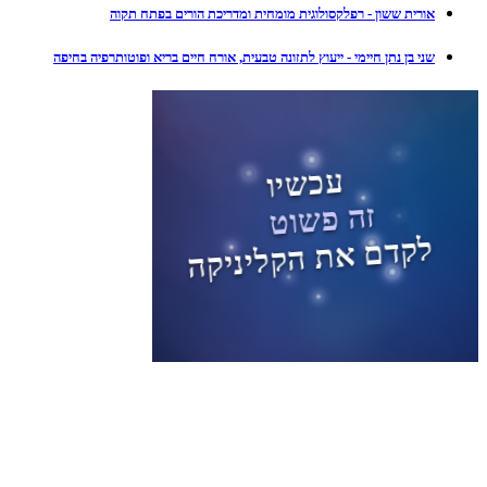
אורית ששון - רפלקסולוגית מומחית ומדריכת הורים בפתח תקוה
שני בן נתן חיימי - ייעוץ לתזונה טבעית, אורח חיים בריא ופוטותרפיה בחיפה