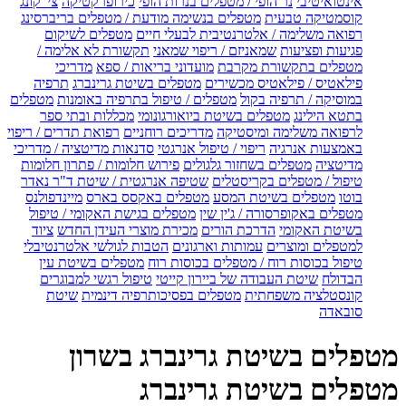
אינטואיטיבי
נר הופי / מטפלים בנרות הופי
כירופרקטיקה
צי' קונג
קוסמטיקה טבעית
מטפלים בנשימה מודעת / מטפלים בריברסינג
רפואה משלימה / אלטרנטיבית לבעלי חיים
מטפלים לשיקום
פגיעות ופציעות
שמאניזם / ריפוי שמאני
תקשורת לא אלימה /
מטפלים בתקשורת מקרבת
מועדוני בריאות / ספא
מדריכי
פילאטיס / פילאטיס מכשירים
מטפלים בשיטת גרינברג
תרפיה
במוסיקה / תרפיה בקול
מטפלים / טיפול בתרפיה באומנות
מטפלים
בתטא הילינג
מטפלים בשיטת ביואורגונומי
מכללות ובתי ספר
לרפואה משלימה ומיסטיקה
מדריכים רוחניים
רפואת תדרים / ריפוי
באמצעות אנרגיה
ריפוי / טיפול אנרגטי
סדנאות מדיטציה / מדריכי
מדיטציה
מטפלים בשחזור גלגולים
פירוש חלומות / פתרון חלומות
טיפול / מטפלים בקריסטלים
שטיפה אנרגטית / שיטת ד"ר נאדר
בוטו
מטפלים בשיטת המסע
מטפלים באקסס בארס
מיינדפולנס
מטפלים באקופרסורה / ג'ין שין
מטפלים בגישת האקומי / טיפול
בשיטת האקומי
הדרכת הורים
מכירת מוצרי העידן החדש
ציוד
למטפלים ומוצרים
עמותות וארגונים
הטבות לגולשי אלטרנטיבלי
טיפול בכוסות רוח / מטפלים בכוסות רוח
מטפלים בשיטת עין
הבדולח
שיטת העבודה של ביירון קייטי
טיפול רגשי למבוגרים
קונסטלציה משפחתית
מטפלים בפסיכותרפיה דינמית
שיטת
סובאדה
מטפלים בשיטת גרינברג בשרון
מטפלים בשיטת גרינברג