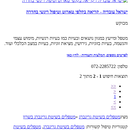
ישראל עובדיה - קריאה בקלפי טארוט וטיפול ריגשי בחדרה
מבוקש
מטפל ומייעץ במגוון נושאים ובעיות כמו בעיות רגשיות, מימוש עצמי
והגשמה, בעיות בזוגיות, גירושין, מציאת זוגיות, בעיות במצב הכלכלי ועוד.
לפרטים נוספים, המלצות ותעודות - לחץ כאן
טלפון: 072-2285722
תוצאות חיפוש
1 - 2
מתוך 2
<<
<
1
>
>>
מציג
מטפלים בשיטת גרינברג
»
מטפלים בשיטת גרינברג בשרון
קטגוריות טיפול קשורות:
מטפלים בשיטת גרינברג
,
מטפלים בשיטת