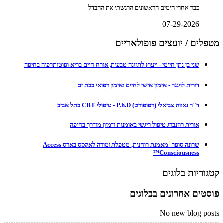
כבר אחרי הימים הראשונים הרגשתי את ההבדל
07-29-2026
מטפלים / יועצים פופולאריים
שני בן נתן חיימי - ייעוץ לתזונה טבעית, אורח חיים בריא ופוטותרפיה בחיפה
דורית לוינגר - אימון אישי לחיים ואימון רפואי בבת ים
ד"ר נאווה צביאלי (רפופורט) P.h.D - טיפולי CBT בתל אביב
אורית רוזנברג טיפול ריגשי באומנות ודמיון מודרך בחיפה
שרונה סופר -מאמנת רוחנית, מטפלת ומורה לאקסס בארס Access
Consciousness™
קטגוריות בלוגים
פוסטים אחרונים בבלוגים
No new blog posts