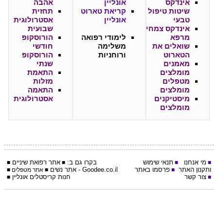
אינדקס
אונליין
אהבה
שיטות טיפול
קריאת טארוט
תחזית
טבעי
אונליין
אסטרולוגית
אינדקס צמחי
שבועית
מרפא
לימודי רפואה
הורוסקופ
שואלים את
משלימה
חודשי
הטארוט
ורוחניות
הורוסקופ
מאמנים
שנתי
מומלצים
התאמת
מטפלים
מזלות
מומלצים
התאמה
מיסטיקנים
אסטרולוגית
מומלצים
מי אנחנו
תנאי שימוש
בקרו גם ב:
אתר
רפואת שיניים
■
■
■
■
ותקנון האתר
פרסמו באתר
Goodee.co.il
- אתר
נשים
■
■
אתר מטפלים
■
צור קשר
חנות קריסטלים אונליין
■
■