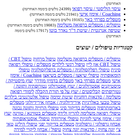
האחרונה)
עיסוי הוליסטי / עיסוי רפואי
(24399 גולשים ביממה האחרונה)
Coaching / אימון אישי
(21941 גולשים ביממה האחרונה)
מטפלים בפרחי באך
(19165 גולשים ביממה האחרונה)
טיפולים / מטפלים ברפואה משלימה
(19083 גולשים ביממה האחרונה)
שטיפה אנרגטית / שיטת ד"ר נאדר בוטו
(17917 גולשים ביממה
האחרונה)
קטגוריות טיפולים / יעוצים
טיפולים / מטפלים ברפואה משלימה
טיפול מרחוק
טיפול CBT /
טיפול CBT און ליין
טיפול רגשי לילדים
מטפלים / טיפולי רפואה
סינית
טיפולי רפלקסולוגיה / מטפלים ברפלקסולוגיה
טיפולי
הומאופתיה
טיפולי שיאצו / מטפלים בשיאצו
Coaching / אימון
אישי
מטפלים בפרחי באך
מטפלים בדמיון מודרך
יעוץ מיסטיקה /
מיסטיקנים
אסטרולוגים / יעוץ אסטרולוגי
נטורופתיה ותזונה /
נטורופתים
קבליסטים / יעוץ על פי תורת הקבלה
לימודי רפואה
משלימה / סדנאות רוחניות
שיטת ימימה
טיפול אלטרנטיבי בילדים
טיפול טבעי באלרגיות
אירידיולוגיה / אבחון אירידיולוגי
מטפלים
בארומתרפיה
מטפלים בדיקור סיני
טיפולי הרזייה ותזונה נכונה
טיפולי רפואה משלימה להריון ולידה
מטפלים בטווינא / טווינה
יעוץ
זוגי / אימון אישי לזוגיות
טיפולי איורוודה
טיפולי אוסטיאופתיה
אבחון גרפולוגי / גרפולוגיה
מטפלים בדיקור יפני
טיפולי הילינג
טאי
צ'י
יוגה צחוק / סדנאות יוגה צחוק
טיפול / אבחון ליקויי למידה
מטפלים בשיטת אלכסנדר
טיפול טנטרי / מדריכי טנטרה וזוגיות