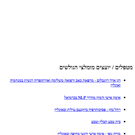
מטפלים / יועצים מומלצי הגולשים
דגן ארד רוזנבלום - מרפאת כאב ורפואה משלימה ואורתופדיה רגשית במנחמיה
ואונליין
אימון אישי ודמיון מודרך NLP בכרמיאל
רחל כהן - פסיכותרפיה ביוקנעם עילית ובאונליין
בית טבע תבלין וטבע
מריה נופי - אימון אישי ורגשי בחיפה ובאונליין