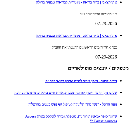
אתי רצאבי | בריה בריאה - מנטורית לבריאות טבעית בחולון
אני מרגישה הרבה יותר טוב
07-29-2026
אתי רצאבי | בריה בריאה - מנטורית לבריאות טבעית בחולון
כבר אחרי הימים הראשונים הרגשתי את ההבדל
07-29-2026
מטפלים / יועצים פופולאריים
דורית לוינגר - אימון אישי לחיים ואימון רפואי בבת ים
שני בן נתן חיימי - ייעוץ לתזונה טבעית, אורח חיים בריא ופוטותרפיה בחיפה
נועה הראל - "נשי.מה" קליניקה לטיפול גוף נפש בנשים בהרצליה
שרונה סופר -מאמנת רוחנית, מטפלת ומורה לאקסס בארס Access
Consciousness™