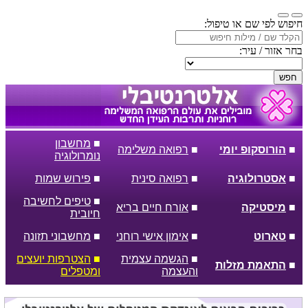
חיפוש לפי שם או טיפול:
בחר אזור / עיר:
חפש
■
מחשבון
■
הורוסקופ יומי
■
רפואה משלימה
נומרולוגיה
■
אסטרולוגיה
■
רפואה סינית
■
פירוש שמות
■
טיפים לחשיבה
■
מיסטיקה
■
אורח חיים בריא
חיובית
■
טארוט
■
אימון אישי רוחני
■
מחשבוני תזונה
■
הגשמה עצמית
■
הצטרפות יועצים
■
התאמת מזלות
והעצמה
ומטפלים