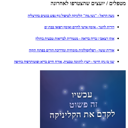
מטפלים / יועצים שהצטרפו לאחרונה
נועה הראל - "נשי.מה" קליניקה לטיפול גוף נפש בנשים בהרצליה
דורית לוינגר - אימון אישי לחיים ואימון רפואי בבת ים
אתי רצאבי | בריה בריאה - מנטורית לבריאות טבעית בחולון
אורית ששון - רפלקסולוגית מומחית ומדריכת הורים בפתח תקוה
שני בן נתן חיימי - ייעוץ לתזונה טבעית, אורח חיים בריא ופוטותרפיה בחיפה