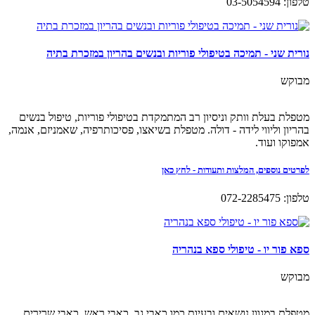
טלפון: 03-5054594
נורית שני - תמיכה בטיפולי פוריות ובנשים בהריון במזכרת בתיה
מבוקש
מטפלת בעלת וותק וניסיון רב המתמקדת בטיפולי פוריות, טיפול בנשים
בהריון וליווי לידה - דולה. מטפלת בשיאצו, פסיכותרפיה, שאמניזם, אנמה,
אמפוקו ועוד.
לפרטים נוספים, המלצות ותעודות - לחץ כאן
טלפון: 072-2285475
ספא פור יו - טיפולי ספא בנהריה
מבוקש
מטפלת במגוון נושאים ובעיות כמו כאבי גב, כאבי ראש, כאבי שרירים,