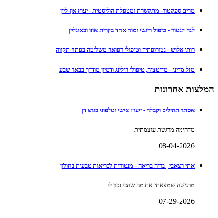
מרים ספקטור- מתקשרת ומטפלת הוליסטית - יעוץ און-ליין
לנה קנטור - טיפול ריגשי ומוח אחד בקרית אונו ובאונליין
רותי אלוש - נטורופתיה וטיפולי רפואה משלימה בפתח תקווה
מזל מדיני - מדיטציה, טיפולי הילינג ודמיון מודרך בבאר שבע
המלצות אחרונות
אסתר תהילים וקבלה - ייעוץ אישי וטלפוני בגוש דן
מדהימה מרגשת עוצמתית
08-04-2026
אתי רצאבי | בריה בריאה - מנטורית לבריאות טבעית בחולון
מרגישה שמצאתי את מה שהכי נכון לי
07-29-2026