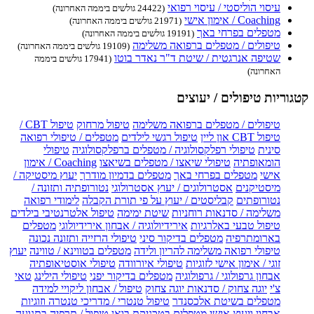
עיסוי הוליסטי / עיסוי רפואי
(24422 גולשים ביממה האחרונה)
Coaching / אימון אישי
(21971 גולשים ביממה האחרונה)
מטפלים בפרחי באך
(19191 גולשים ביממה האחרונה)
טיפולים / מטפלים ברפואה משלימה
(19109 גולשים ביממה האחרונה)
שטיפה אנרגטית / שיטת ד"ר נאדר בוטו
(17941 גולשים ביממה
האחרונה)
קטגוריות טיפולים / יעוצים
טיפולים / מטפלים ברפואה משלימה
טיפול מרחוק
טיפול CBT /
טיפול CBT און ליין
טיפול רגשי לילדים
מטפלים / טיפולי רפואה
סינית
טיפולי רפלקסולוגיה / מטפלים ברפלקסולוגיה
טיפולי
הומאופתיה
טיפולי שיאצו / מטפלים בשיאצו
Coaching / אימון
אישי
מטפלים בפרחי באך
מטפלים בדמיון מודרך
יעוץ מיסטיקה /
מיסטיקנים
אסטרולוגים / יעוץ אסטרולוגי
נטורופתיה ותזונה /
נטורופתים
קבליסטים / יעוץ על פי תורת הקבלה
לימודי רפואה
משלימה / סדנאות רוחניות
שיטת ימימה
טיפול אלטרנטיבי בילדים
טיפול טבעי באלרגיות
אירידיולוגיה / אבחון אירידיולוגי
מטפלים
בארומתרפיה
מטפלים בדיקור סיני
טיפולי הרזייה ותזונה נכונה
טיפולי רפואה משלימה להריון ולידה
מטפלים בטווינא / טווינה
יעוץ
זוגי / אימון אישי לזוגיות
טיפולי איורוודה
טיפולי אוסטיאופתיה
אבחון גרפולוגי / גרפולוגיה
מטפלים בדיקור יפני
טיפולי הילינג
טאי
צ'י
יוגה צחוק / סדנאות יוגה צחוק
טיפול / אבחון ליקויי למידה
מטפלים בשיטת אלכסנדר
טיפול טנטרי / מדריכי טנטרה וזוגיות
אבחון ויעוץ אישי
מטפלים בטכניקת בואן
טיפול / תרפיה בתנועה