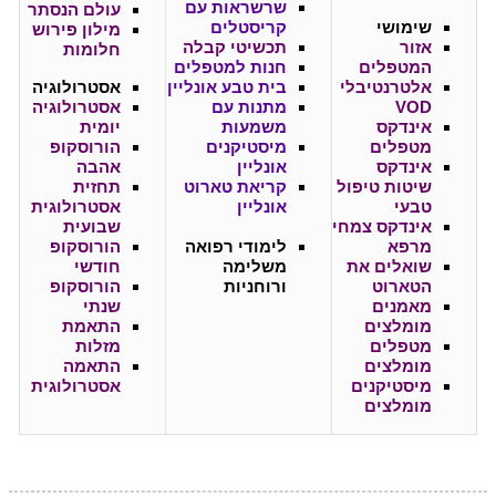
שרשראות עם
עולם הנסתר
שימושי
קריסטלים
מילון פירוש
אזור
תכשיטי קבלה
חלומות
המטפלים
חנות למטפלים
אלטרנטיבלי
בית טבע אונליין
אסטרולוגיה
VOD
מתנות עם
אסטרולוגיה
אינדקס
משמעות
יומית
מטפלים
מיסטיקנים
הורוסקופ
אינדקס
אונליין
אהבה
שיטות טיפול
קריאת טארוט
תחזית
טבעי
אונליין
אסטרולוגית
אינדקס צמחי
שבועית
מרפא
לימודי רפואה
הורוסקופ
שואלים את
משלימה
חודשי
הטארוט
ורוחניות
הורוסקופ
מאמנים
שנתי
מומלצים
התאמת
מטפלים
מזלות
מומלצים
התאמה
מיסטיקנים
אסטרולוגית
מומלצים