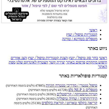
ראשי
קטגוריות טיפול / יעוץ
מטפלים בטווינא / טווינה
ניווט באתר
ראשי
בחר סוג טיפול / יועץ
הצגת קטגוריות טיפול / יעוץ
הצג אזורים
חיפוש מתקדם
פרסום באתר
יצירת קשר
הצטרף לאינדקס שלנו
מפת
האתר
קטגוריות פופולאריות באתר
טיפול טנטרי / מדריכי טנטרה וזוגיות
(47885 גולשים ביממה האחרונה)
מטפלים ב NLP נלפ
(41728 גולשים ביממה האחרונה)
חנויות מיסטיקה / קריסטלים
(26392 גולשים ביממה האחרונה)
הידרותרפיה / שחיה טיפולית
(26182 גולשים ביממה האחרונה)
קריאה בקלפי טארוט / קוראת בקלפים
(25130 גולשים ביממה
האחרונה)