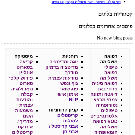
רוני בן לב - רוניוגה - יוגה טיפולית בקיבוץ פלמחים
קטגוריות בלוגים
פוסטים אחרונים בבלוגים
No new blog posts
רפואה
רוחניות
מיסטיקה
משלימה
יוגה ומדיטציה
קריאה
טיפולי
מדיטציה בדמיון
בטארוט
רפואה
מודרך
אונליין
משלימה
מודעות עצמית
פירוש קלפי
רפואה סינית
גוף ונפש
טארוט
פרחי באך
פנג שואי
נומרולוגיה
דיאטה ותזונה
אימון אישי
קבלה
צמחי מרפא
NLP
ומודעות
נטורופתיה
עצמית
קניון
הרוחניות
טיפולים
משמעות
קריסטלים
אלטרנטיביים
השם
למזלות
VOD רפואה
מדריך /
אבני קריסטל /
משלימה
אינדקס
אבני חן
הומאופתיה
קריסטלים