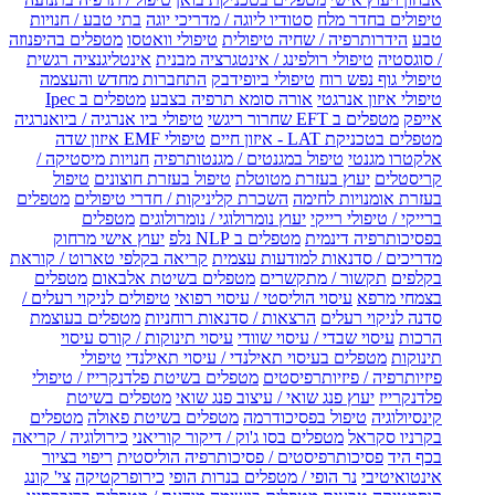
טיפולים בחדר מלח
סטודיו ליוגה / מדריכי יוגה
בתי טבע / חנויות
טבע
הידרותרפיה / שחיה טיפולית
טיפולי וואטסו
מטפלים בהיפנוזה
/ סוגסטיה
טיפולי רולפינג / אינטגרציה מבנית
אינטליגנציה רגשית
טיפולי גוף נפש רוח
טיפולי ביופידבק
התחברות מחדש והעצמה
טיפולי איזון אנרגטי
אורה סומא תרפיה בצבע
מטפלים ב Ipec
אייפק
מטפלים ב EFT שחרור ריגשי
טיפולי ביו אנרגיה / ביואנרגיה
מטפלים בטכניקת LAT - איזון חיים
טיפולי EMF איזון שדה
אלקטרו מגנטי
טיפול במגנטים / מגנטותרפיה
חנויות מיסטיקה /
קריסטלים
יעוץ בעזרת מטוטלת
טיפול בעזרת חוצונים
טיפול
בעזרת אומנויות לחימה
השכרת קליניקות / חדרי טיפולים
מטפלים
ברייקי / טיפולי רייקי
יעוץ נומרולוגי / נומרולוגים
מטפלים
בפסיכותרפיה דינמית
מטפלים ב NLP נלפ
יעוץ אישי מרחוק
מדריכים / סדנאות למודעות עצמית
קריאה בקלפי טארוט / קוראת
בקלפים
תקשור / מתקשרים
מטפלים בשיטת אלבאום
מטפלים
בצמחי מרפא
עיסוי הוליסטי / עיסוי רפואי
טיפולים לניקוי רעלים /
סדנה לניקוי רעלים
הרצאות / סדנאות רוחניות
מטפלים בעוצמת
הרכות
עיסוי שבדי / עיסוי שוודי
עיסוי תינוקות / קורס עיסוי
תינוקות
מטפלים בעיסוי תאילנדי / עיסוי תאילנדי
טיפולי
פיזיותרפיה / פיזיותרפיסטים
מטפלים בשיטת פלדנקרייז / טיפולי
פלדנקרייז
יעוץ פנג שואי / עיצוב פנג שואי
מטפלים בשיטת
קינסיולוגיה
טיפול בפסיכודרמה
מטפלים בשיטת פאולה
מטפלים
בקרניו סקראל
מטפלים בסו ג'וק / דיקור קוריאני
כירולוגיה / קריאה
בכף היד
פסיכותרפיסטים / פסיכותרפיה הוליסטית
ריפוי בציור
אינטואיטיבי
נר הופי / מטפלים בנרות הופי
כירופרקטיקה
צי' קונג