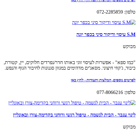
טלפון: 072-2285859
S.M עיסוי ודיקור סיני בכפר יונה
מבוקש
"כמו ספא" - אפשרות לעיסוי זוגי באותו חדר/נפרדים חלוקים, יין, קטורת,
כיבוד, ג'קוזי חיצוני. מסאג'ים מדהימים במגוון סגנונות לחיבור הגוף והנפש.
לפרטים נוספים, המלצות ותעודות - לחץ כאן
טלפון: 077-8066216
לינוי ענבר - הבית לנשמה - טיפול רגשי ורוחני בקדימה-צורן ובאונליין
מבוקש