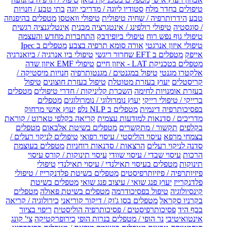
טיפולים בחדר מלח
סטודיו ליוגה / מדריכי יוגה
בתי טבע / חנויות
טבע
הידרותרפיה / שחיה טיפולית
טיפולי וואטסו
מטפלים בהיפנוזה
/ סוגסטיה
טיפולי רולפינג / אינטגרציה מבנית
אינטליגנציה רגשית
טיפולי גוף נפש רוח
טיפולי ביופידבק
התחברות מחדש והעצמה
טיפולי איזון אנרגטי
אורה סומא תרפיה בצבע
מטפלים ב Ipec
אייפק
מטפלים ב EFT שחרור ריגשי
טיפולי ביו אנרגיה / ביואנרגיה
מטפלים בטכניקת LAT - איזון חיים
טיפולי EMF איזון שדה
אלקטרו מגנטי
טיפול במגנטים / מגנטותרפיה
חנויות מיסטיקה /
קריסטלים
יעוץ בעזרת מטוטלת
טיפול בעזרת חוצונים
טיפול
בעזרת אומנויות לחימה
השכרת קליניקות / חדרי טיפולים
מטפלים
ברייקי / טיפולי רייקי
יעוץ נומרולוגי / נומרולוגים
מטפלים
בפסיכותרפיה דינמית
מטפלים ב NLP נלפ
יעוץ אישי מרחוק
מדריכים / סדנאות למודעות עצמית
קריאה בקלפי טארוט / קוראת
בקלפים
תקשור / מתקשרים
מטפלים בשיטת אלבאום
מטפלים
בצמחי מרפא
עיסוי הוליסטי / עיסוי רפואי
טיפולים לניקוי רעלים /
סדנה לניקוי רעלים
הרצאות / סדנאות רוחניות
מטפלים בעוצמת
הרכות
עיסוי שבדי / עיסוי שוודי
עיסוי תינוקות / קורס עיסוי
תינוקות
מטפלים בעיסוי תאילנדי / עיסוי תאילנדי
טיפולי
פיזיותרפיה / פיזיותרפיסטים
מטפלים בשיטת פלדנקרייז / טיפולי
פלדנקרייז
יעוץ פנג שואי / עיצוב פנג שואי
מטפלים בשיטת
קינסיולוגיה
טיפול בפסיכודרמה
מטפלים בשיטת פאולה
מטפלים
בקרניו סקראל
מטפלים בסו ג'וק / דיקור קוריאני
כירולוגיה / קריאה
בכף היד
פסיכותרפיסטים / פסיכותרפיה הוליסטית
ריפוי בציור
אינטואיטיבי
נר הופי / מטפלים בנרות הופי
כירופרקטיקה
צי' קונג