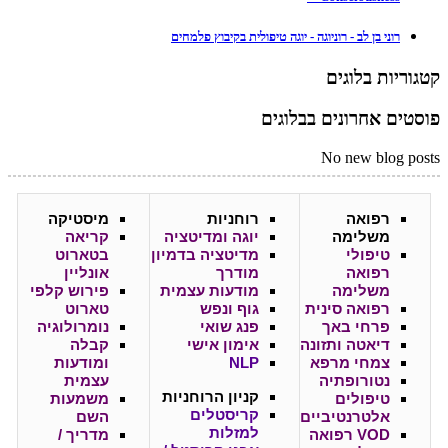
רוני בן לב - רוניוגה - יוגה טיפולית בקיבוץ פלמחים
קטגוריות בלוגים
פוסטים אחרונים בבלוגים
No new blog posts
רפואה
רוחניות
מיסטיקה
משלימה
יוגה ומדיטציה
קריאה
טיפולי
מדיטציה בדמיון
בטארוט
רפואה
מודרך
אונליין
משלימה
מודעות עצמית
פירוש קלפי
רפואה סינית
גוף ונפש
טארוט
פרחי באך
פנג שואי
נומרולוגיה
דיאטה ותזונה
אימון אישי
קבלה
צמחי מרפא
NLP
ומודעות
נטורופתיה
עצמית
קניון
הרוחניות
טיפולים
משמעות
קריסטלים
אלטרנטיביים
השם
למזלות
VOD רפואה
מדריך /