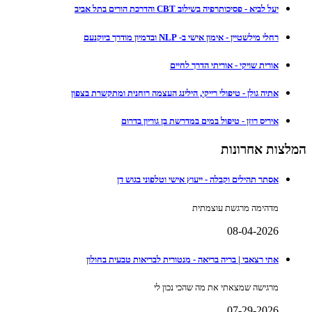
יעל לביא - פסיכותרפיה בשילוב CBT והדרכת הורים בתל אביב
רחלי מילשטיין - אימון אישי ב- NLP ובדמיון מודרך ביוקנעם
אורית שויקי - אוריתי הדרך לחיים
אתיה גולן - טיפולי רייקי, הילינג העצמה רוחנית ומתקשרת בצפון
איריס רוזן - טיפול במים במדרשת בן גוריון בדרום
המלצות אחרונות
אסתר תהילים וקבלה - ייעוץ אישי וטלפוני בגוש דן
מדהימה מרגשת עוצמתית
08-04-2026
אתי רצאבי | בריה בריאה - מנטורית לבריאות טבעית בחולון
מרגישה שמצאתי את מה שהכי נכון לי
07-29-2026