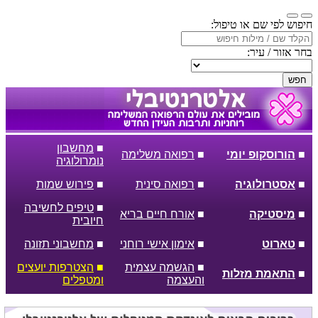
חיפוש לפי שם או טיפול:
בחר אזור / עיר:
חפש
■
מחשבון
■
הורוסקופ יומי
■
רפואה משלימה
נומרולוגיה
■
אסטרולוגיה
■
רפואה סינית
■
פירוש שמות
■
טיפים לחשיבה
■
מיסטיקה
■
אורח חיים בריא
חיובית
■
טארוט
■
אימון אישי רוחני
■
מחשבוני תזונה
■
הגשמה עצמית
■
הצטרפות יועצים
■
התאמת מזלות
והעצמה
ומטפלים