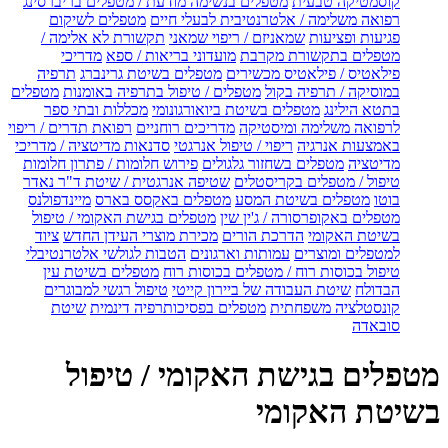
קוסמטיקה טבעית
מטפלים בנשימה מודעת / מטפלים בריברסינג
רפואה משלימה / אלטרנטיבית לבעלי חיים
מטפלים לשיקום
פגיעות ופציעות
שמאניזם / ריפוי שמאני
תקשורת לא אלימה /
מטפלים בתקשורת מקרבת
מועדוני בריאות / ספא
מדריכי
פילאטיס / פילאטיס מכשירים
מטפלים בשיטת גרינברג
תרפיה
במוסיקה / תרפיה בקול
מטפלים / טיפול בתרפיה באומנות
מטפלים
בתטא הילינג
מטפלים בשיטת ביואורגונומי
מכללות ובתי ספר
לרפואה משלימה ומיסטיקה
מדריכים רוחניים
רפואת תדרים / ריפוי
באמצעות אנרגיה
ריפוי / טיפול אנרגטי
סדנאות מדיטציה / מדריכי
מדיטציה
מטפלים בשחזור גלגולים
פירוש חלומות / פתרון חלומות
טיפול / מטפלים בקריסטלים
שטיפה אנרגטית / שיטת ד"ר נאדר
בוטו
מטפלים בשיטת המסע
מטפלים באקסס בארס
מיינדפולנס
מטפלים באקופרסורה / ג'ין שין
מטפלים בגישת האקומי / טיפול
בשיטת האקומי
הדרכת הורים
מכירת מוצרי העידן החדש
ציוד
למטפלים ומוצרים
עמותות וארגונים
הטבות לגולשי אלטרנטיבלי
טיפול בכוסות רוח / מטפלים בכוסות רוח
מטפלים בשיטת עין
הבדולח
שיטת העבודה של ביירון קייטי
טיפול רגשי למבוגרים
קונסטלציה משפחתית
מטפלים בפסיכותרפיה דינמית
שיטת
סובאדה
מטפלים בגישת האקומי / טיפול
בשיטת האקומי