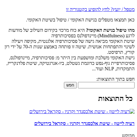
מטפל / יועץ? לחץ להופיע בקטגוריה זו
כאן תמצאו מטפלים בגישת האקומי / טיפול בשיטת האקומי.
מהו טיפול בגישת האקומי?
היא כוח מרכזי בקידום השילוב של מודעות
לרגע (Mindfulness) מיינדפולנס בפסיכותרפיה
שיטת האקומי מביאה גישה של פסיכותרפיה אלגנטית, מקיפה ויעילה
לשינוי והתפתחות אנושית. שיטה זו פותחה באמצע שנות ה-70 על ידי רון
קורץ, תרפיסט.
גישת האקומי משלבת ומושפעת בין היתר מ: פסיכותרפיה, מיינדפולנס,
פסיכותרפיית גוף-נפש כדוגמת גשטלט, ביו-אנרגטיקה, שיטת פלדנקרייז,
התמקדות, NLP ועוד...
חפש בתוך התוצאות:
חפש
כל התוצאות
רעיה לייטון - שיטת אלכסנדר וקרניו - סקראל בירושלים
מבוקש