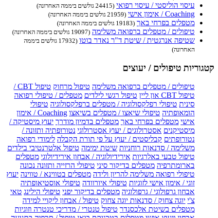
עיסוי הוליסטי / עיסוי רפואי
(24415 גולשים ביממה האחרונה)
Coaching / אימון אישי
(21959 גולשים ביממה האחרונה)
מטפלים בפרחי באך
(19183 גולשים ביממה האחרונה)
טיפולים / מטפלים ברפואה משלימה
(19097 גולשים ביממה האחרונה)
שטיפה אנרגטית / שיטת ד"ר נאדר בוטו
(17932 גולשים ביממה
האחרונה)
קטגוריות טיפולים / יעוצים
טיפולים / מטפלים ברפואה משלימה
טיפול מרחוק
טיפול CBT /
טיפול CBT און ליין
טיפול רגשי לילדים
מטפלים / טיפולי רפואה
סינית
טיפולי רפלקסולוגיה / מטפלים ברפלקסולוגיה
טיפולי
הומאופתיה
טיפולי שיאצו / מטפלים בשיאצו
Coaching / אימון
אישי
מטפלים בפרחי באך
מטפלים בדמיון מודרך
יעוץ מיסטיקה /
מיסטיקנים
אסטרולוגים / יעוץ אסטרולוגי
נטורופתיה ותזונה /
נטורופתים
קבליסטים / יעוץ על פי תורת הקבלה
לימודי רפואה
משלימה / סדנאות רוחניות
שיטת ימימה
טיפול אלטרנטיבי בילדים
טיפול טבעי באלרגיות
אירידיולוגיה / אבחון אירידיולוגי
מטפלים
בארומתרפיה
מטפלים בדיקור סיני
טיפולי הרזייה ותזונה נכונה
טיפולי רפואה משלימה להריון ולידה
מטפלים בטווינא / טווינה
יעוץ
זוגי / אימון אישי לזוגיות
טיפולי איורוודה
טיפולי אוסטיאופתיה
אבחון גרפולוגי / גרפולוגיה
מטפלים בדיקור יפני
טיפולי הילינג
טאי
צ'י
יוגה צחוק / סדנאות יוגה צחוק
טיפול / אבחון ליקויי למידה
מטפלים בשיטת אלכסנדר
טיפול טנטרי / מדריכי טנטרה וזוגיות
אבחון ויעוץ אישי
מטפלים בטכניקת בואן
טיפול / תרפיה בתנועה