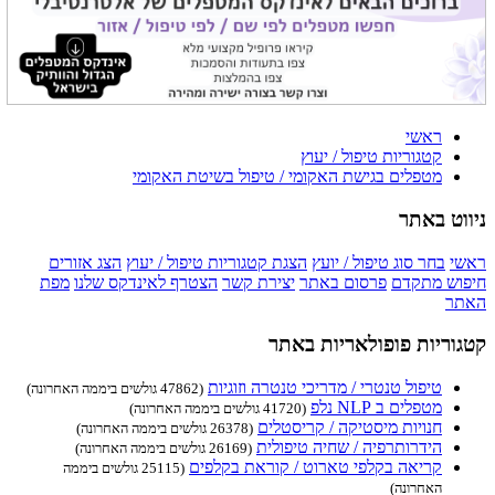
ראשי
קטגוריות טיפול / יעוץ
מטפלים בגישת האקומי / טיפול בשיטת האקומי
ניווט באתר
ראשי
בחר סוג טיפול / יועץ
הצגת קטגוריות טיפול / יעוץ
הצג אזורים
חיפוש מתקדם
פרסום באתר
יצירת קשר
הצטרף לאינדקס שלנו
מפת
האתר
קטגוריות פופולאריות באתר
טיפול טנטרי / מדריכי טנטרה וזוגיות
(47862 גולשים ביממה האחרונה)
מטפלים ב NLP נלפ
(41720 גולשים ביממה האחרונה)
חנויות מיסטיקה / קריסטלים
(26378 גולשים ביממה האחרונה)
הידרותרפיה / שחיה טיפולית
(26169 גולשים ביממה האחרונה)
קריאה בקלפי טארוט / קוראת בקלפים
(25115 גולשים ביממה
האחרונה)