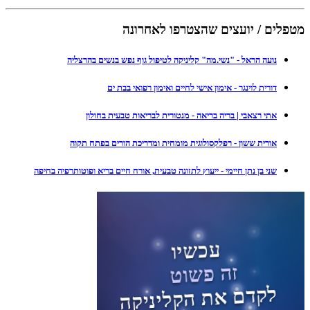
מטפלים / יועצים שהצטרפו לאחרונה
נועה הראל - "נשי.מה" קליניקה לטיפול גוף נפש בנשים בהרצליה
דורית לוינגר - אימון אישי לחיים ואימון רפואי בבת ים
אתי רצאבי | בריה בריאה - מנטורית לבריאות טבעית בחולון
אורית ששון - רפלקסולוגית מומחית ומדריכת הורים בפתח תקוה
שני בן נתן חיימי - ייעוץ לתזונה טבעית, אורח חיים בריא ופוטותרפיה בחיפה