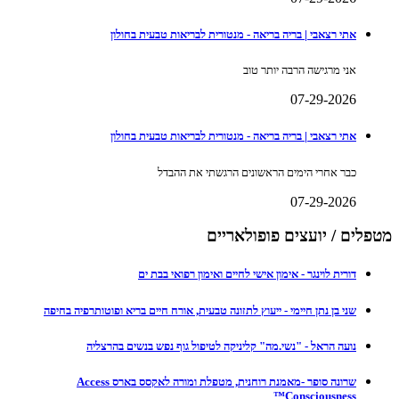
אתי רצאבי | בריה בריאה - מנטורית לבריאות טבעית בחולון
אני מרגישה הרבה יותר טוב
07-29-2026
אתי רצאבי | בריה בריאה - מנטורית לבריאות טבעית בחולון
כבר אחרי הימים הראשונים הרגשתי את ההבדל
07-29-2026
מטפלים / יועצים פופולאריים
דורית לוינגר - אימון אישי לחיים ואימון רפואי בבת ים
שני בן נתן חיימי - ייעוץ לתזונה טבעית, אורח חיים בריא ופוטותרפיה בחיפה
נועה הראל - "נשי.מה" קליניקה לטיפול גוף נפש בנשים בהרצליה
שרונה סופר -מאמנת רוחנית, מטפלת ומורה לאקסס בארס Access
Consciousness™