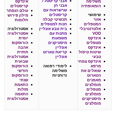
אבני קריסטל /
משלימה
אינדקס
אבני חן
הומאופתיה
קריסטלים
שרשראות עם
עולם הנסתר
שימושי
קריסטלים
מילון פירוש
אזור
תכשיטי קבלה
חלומות
המטפלים
חנות למטפלים
אלטרנטיבלי
בית טבע אונליין
אסטרולוגיה
VOD
מתנות עם
אסטרולוגיה
אינדקס
משמעות
יומית
מטפלים
מיסטיקנים
הורוסקופ
אינדקס
אונליין
אהבה
שיטות טיפול
קריאת טארוט
תחזית
טבעי
אונליין
אסטרולוגית
אינדקס צמחי
שבועית
מרפא
לימודי רפואה
הורוסקופ
שואלים את
משלימה
חודשי
הטארוט
ורוחניות
הורוסקופ
מאמנים
שנתי
מומלצים
התאמת
מטפלים
מזלות
מומלצים
התאמה
מיסטיקנים
אסטרולוגית
מומלצים