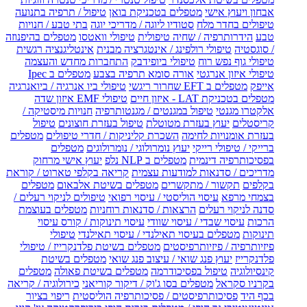
אבחון ויעוץ אישי
מטפלים בטכניקת בואן
טיפול / תרפיה בתנועה
טיפולים בחדר מלח
סטודיו ליוגה / מדריכי יוגה
בתי טבע / חנויות
טבע
הידרותרפיה / שחיה טיפולית
טיפולי וואטסו
מטפלים בהיפנוזה
/ סוגסטיה
טיפולי רולפינג / אינטגרציה מבנית
אינטליגנציה רגשית
טיפולי גוף נפש רוח
טיפולי ביופידבק
התחברות מחדש והעצמה
טיפולי איזון אנרגטי
אורה סומא תרפיה בצבע
מטפלים ב Ipec
אייפק
מטפלים ב EFT שחרור ריגשי
טיפולי ביו אנרגיה / ביואנרגיה
מטפלים בטכניקת LAT - איזון חיים
טיפולי EMF איזון שדה
אלקטרו מגנטי
טיפול במגנטים / מגנטותרפיה
חנויות מיסטיקה /
קריסטלים
יעוץ בעזרת מטוטלת
טיפול בעזרת חוצונים
טיפול
בעזרת אומנויות לחימה
השכרת קליניקות / חדרי טיפולים
מטפלים
ברייקי / טיפולי רייקי
יעוץ נומרולוגי / נומרולוגים
מטפלים
בפסיכותרפיה דינמית
מטפלים ב NLP נלפ
יעוץ אישי מרחוק
מדריכים / סדנאות למודעות עצמית
קריאה בקלפי טארוט / קוראת
בקלפים
תקשור / מתקשרים
מטפלים בשיטת אלבאום
מטפלים
בצמחי מרפא
עיסוי הוליסטי / עיסוי רפואי
טיפולים לניקוי רעלים /
סדנה לניקוי רעלים
הרצאות / סדנאות רוחניות
מטפלים בעוצמת
הרכות
עיסוי שבדי / עיסוי שוודי
עיסוי תינוקות / קורס עיסוי
תינוקות
מטפלים בעיסוי תאילנדי / עיסוי תאילנדי
טיפולי
פיזיותרפיה / פיזיותרפיסטים
מטפלים בשיטת פלדנקרייז / טיפולי
פלדנקרייז
יעוץ פנג שואי / עיצוב פנג שואי
מטפלים בשיטת
קינסיולוגיה
טיפול בפסיכודרמה
מטפלים בשיטת פאולה
מטפלים
בקרניו סקראל
מטפלים בסו ג'וק / דיקור קוריאני
כירולוגיה / קריאה
בכף היד
פסיכותרפיסטים / פסיכותרפיה הוליסטית
ריפוי בציור