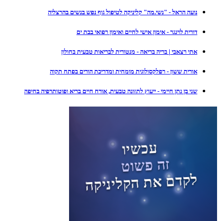
נועה הראל - "נשי.מה" קליניקה לטיפול גוף נפש בנשים בהרצליה
דורית לוינגר - אימון אישי לחיים ואימון רפואי בבת ים
אתי רצאבי | בריה בריאה - מנטורית לבריאות טבעית בחולון
אורית ששון - רפלקסולוגית מומחית ומדריכת הורים בפתח תקוה
שני בן נתן חיימי - ייעוץ לתזונה טבעית, אורח חיים בריא ופוטותרפיה בחיפה