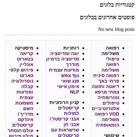
קטגוריות בלוגים
פוסטים אחרונים בבלוגים
No new blog posts
רפואה
רוחניות
מיסטיקה
משלימה
יוגה ומדיטציה
קריאה
טיפולי
מדיטציה בדמיון
בטארוט
רפואה
מודרך
אונליין
משלימה
מודעות עצמית
פירוש קלפי
רפואה סינית
גוף ונפש
טארוט
פרחי באך
פנג שואי
נומרולוגיה
דיאטה ותזונה
אימון אישי
קבלה
צמחי מרפא
NLP
ומודעות
נטורופתיה
עצמית
קניון
הרוחניות
טיפולים
משמעות
קריסטלים
אלטרנטיביים
השם
למזלות
VOD רפואה
מדריך /
אבני קריסטל /
משלימה
אינדקס
אבני חן
הומאופתיה
קריסטלים
שרשראות עם
עולם הנסתר
שימושי
קריסטלים
מילון פירוש