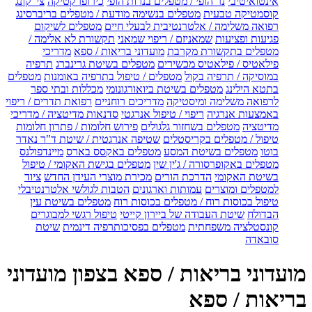
אינטואיטיבי
נר הופי / מטפלים בנרות הופי
כירופרקטיקה
צי' קונג
קוסמטיקה טבעית
מטפלים בנשימה מודעת / מטפלים בריברסינג
רפואה משלימה / אלטרנטיבית לבעלי חיים
מטפלים לשיקום
פגיעות ופציעות
שמאניזם / ריפוי שמאני
תקשורת לא אלימה /
מטפלים בתקשורת מקרבת
מועדוני בריאות / ספא
מדריכי
פילאטיס / פילאטיס מכשירים
מטפלים בשיטת גרינברג
תרפיה
במוסיקה / תרפיה בקול
מטפלים / טיפול בתרפיה באומנות
מטפלים
בתטא הילינג
מטפלים בשיטת ביואורגונומי
מכללות ובתי ספר
לרפואה משלימה ומיסטיקה
מדריכים רוחניים
רפואת תדרים / ריפוי
באמצעות אנרגיה
ריפוי / טיפול אנרגטי
סדנאות מדיטציה / מדריכי
מדיטציה
מטפלים בשחזור גלגולים
פירוש חלומות / פתרון חלומות
טיפול / מטפלים בקריסטלים
שטיפה אנרגטית / שיטת ד"ר נאדר
בוטו
מטפלים בשיטת המסע
מטפלים באקסס בארס
מיינדפולנס
מטפלים באקופרסורה / ג'ין שין
מטפלים בגישת האקומי / טיפול
בשיטת האקומי
הדרכת הורים
מכירת מוצרי העידן החדש
ציוד
למטפלים ומוצרים
עמותות וארגונים
הטבות לגולשי אלטרנטיבלי
טיפול בכוסות רוח / מטפלים בכוסות רוח
מטפלים בשיטת עין
הבדולח
שיטת העבודה של ביירון קייטי
טיפול רגשי למבוגרים
קונסטלציה משפחתית
מטפלים בפסיכותרפיה דינמית
שיטת
סובאדה
מועדוני בריאות / ספא בצפון מועדוני
בריאות / ספא