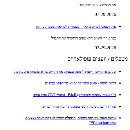
אני מרגישה הרבה יותר טוב
07-29-2026
אתי רצאבי | בריה בריאה - מנטורית לבריאות טבעית בחולון
כבר אחרי הימים הראשונים הרגשתי את ההבדל
07-29-2026
מטפלים / יועצים פופולאריים
שני בן נתן חיימי - ייעוץ לתזונה טבעית, אורח חיים בריא ופוטותרפיה בחיפה
דורית לוינגר - אימון אישי לחיים ואימון רפואי בבת ים
ד"ר נאווה צביאלי (רפופורט) P.h.D - טיפולי CBT בתל אביב
אורית רוזנברג טיפול ריגשי באומנות ודמיון מודרך בחיפה
שרונה סופר -מאמנת רוחנית, מטפלת ומורה לאקסס בארס Access
Consciousness™