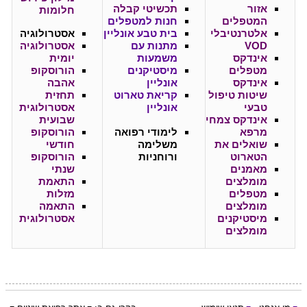
אזור
תכשיטי קבלה
חלומות
המטפלים
חנות למטפלים
אלטרנטיבלי
בית טבע אונליין
אסטרולוגיה
VOD
מתנות עם
אסטרולוגיה
אינדקס
משמעות
יומית
מטפלים
מיסטיקנים
הורוסקופ
אינדקס
אונליין
אהבה
שיטות טיפול
קריאת טארוט
תחזית
טבעי
אונליין
אסטרולוגית
אינדקס צמחי
שבועית
מרפא
לימודי רפואה
הורוסקופ
שואלים את
משלימה
חודשי
הטארוט
ורוחניות
הורוסקופ
מאמנים
שנתי
מומלצים
התאמת
מטפלים
מזלות
מומלצים
התאמה
מיסטיקנים
אסטרולוגית
מומלצים