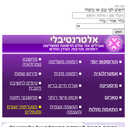
חיפוש לפי שם או טיפול:
בחר אזור / עיר:
חפש
■
מחשבון
■
הורוסקופ יומי
■
רפואה משלימה
נומרולוגיה
■
אסטרולוגיה
■
רפואה סינית
■
פירוש שמות
■
טיפים לחשיבה
■
מיסטיקה
■
אורח חיים בריא
חיובית
■
טארוט
■
אימון אישי רוחני
■
מחשבוני תזונה
■
הגשמה עצמית
■
הצטרפות יועצים
■
התאמת מזלות
והעצמה
ומטפלים