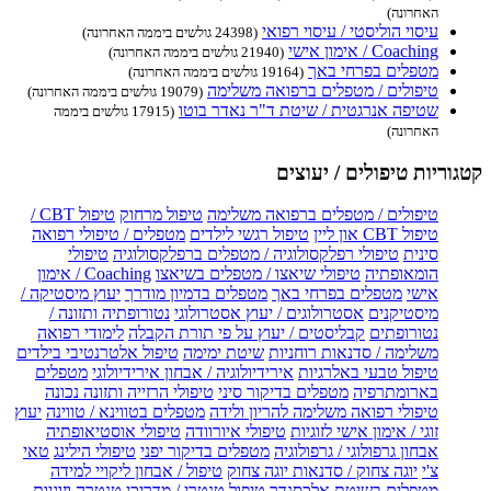
האחרונה)
עיסוי הוליסטי / עיסוי רפואי
(24398 גולשים ביממה האחרונה)
Coaching / אימון אישי
(21940 גולשים ביממה האחרונה)
מטפלים בפרחי באך
(19164 גולשים ביממה האחרונה)
טיפולים / מטפלים ברפואה משלימה
(19079 גולשים ביממה האחרונה)
שטיפה אנרגטית / שיטת ד"ר נאדר בוטו
(17915 גולשים ביממה
האחרונה)
קטגוריות טיפולים / יעוצים
טיפולים / מטפלים ברפואה משלימה
טיפול מרחוק
טיפול CBT /
טיפול CBT און ליין
טיפול רגשי לילדים
מטפלים / טיפולי רפואה
סינית
טיפולי רפלקסולוגיה / מטפלים ברפלקסולוגיה
טיפולי
הומאופתיה
טיפולי שיאצו / מטפלים בשיאצו
Coaching / אימון
אישי
מטפלים בפרחי באך
מטפלים בדמיון מודרך
יעוץ מיסטיקה /
מיסטיקנים
אסטרולוגים / יעוץ אסטרולוגי
נטורופתיה ותזונה /
נטורופתים
קבליסטים / יעוץ על פי תורת הקבלה
לימודי רפואה
משלימה / סדנאות רוחניות
שיטת ימימה
טיפול אלטרנטיבי בילדים
טיפול טבעי באלרגיות
אירידיולוגיה / אבחון אירידיולוגי
מטפלים
בארומתרפיה
מטפלים בדיקור סיני
טיפולי הרזייה ותזונה נכונה
טיפולי רפואה משלימה להריון ולידה
מטפלים בטווינא / טווינה
יעוץ
זוגי / אימון אישי לזוגיות
טיפולי איורוודה
טיפולי אוסטיאופתיה
אבחון גרפולוגי / גרפולוגיה
מטפלים בדיקור יפני
טיפולי הילינג
טאי
צ'י
יוגה צחוק / סדנאות יוגה צחוק
טיפול / אבחון ליקויי למידה
מטפלים בשיטת אלכסנדר
טיפול טנטרי / מדריכי טנטרה וזוגיות