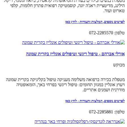
מטפלת בנשים ובילדים בעזרת הומיאופתיה קלאסית, ביואורוגונומי, ריקול
הילינג, מדיטציית ראג'ה יוגה, קוסמטיקה רפואית פתרון חלומות, קלפי
טארוט ועוד.
לפרטים נוספים, המלצות ותעודות - לחץ כאן
טלפון: 072-2285570
אורלי אברהם - טיפול ריגשי וטיפולים אונליין בקרית שמונה
מבוקש
מטפלת בכירה ברפואה משלימה מעניקה טיפול בקליניקה בקרית שמונה
ויעוץ אונליין במגוון תחומים: טיפול ריגשי בפרחי באך, הומאופטיה
מודרנית ושמנים אתריים.
לפרטים נוספים, המלצות ותעודות - לחץ כאן
טלפון: 072-2285881