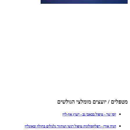
מטפלים / יועצים מומלצי הגולשים
יוסי שר - טיפול בכאבי גב - ייעוץ און-ליין
הניה אורן - רפלקסולוגיה טיפול רגשי ושחזור גלגולים בחולון ובאונליין