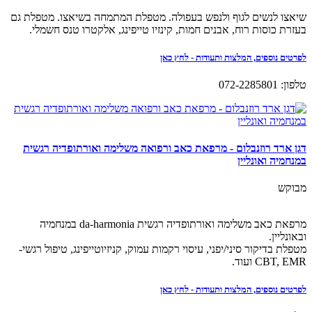
שיאצו לנשים לגוף ולנפש בעפולה. מטפלת המתמחה בשיאצו. מטפלת גם
בעזרת כוסות רוח, אבנים חמות, קינזיו טייפינג, אלקטרו טנס חשמלי.
לפרטים נוספים, המלצות ותעודות - לחץ כאן
טלפון: 072-2285801
דגן ארד רוזנבלום - מרפאת כאב ורפואה משלימה ואורתופדיה רגשית
במנחמיה ואונליין
מבוקש
מרפאת כאב משלימה ואורתופדיה רגשית da-harmonia במנחמיה
ובאונליין.
מטפלת בדיקור סיני/יפני, עיסוי רקמות עמוק, קניזיוטייפינג, טיפול רגשי-
CBT, EMR ועוד.
לפרטים נוספים, המלצות ותעודות - לחץ כאן