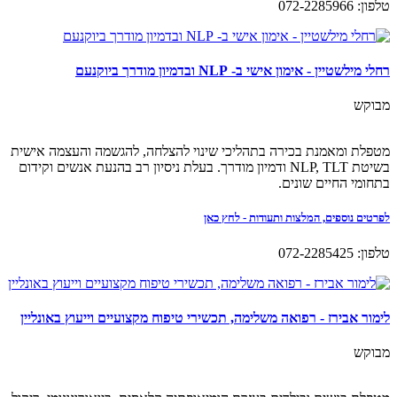
טלפון: 072-2285966
רחלי מילשטיין - אימון אישי ב- NLP ובדמיון מודרך ביוקנעם
מבוקש
מטפלת ומאמנת בכירה בתהליכי שינוי להצלחה, להגשמה והעצמה אישית
בשיטת NLP, TLT ודמיון מודרך. בעלת ניסיון רב בהנעת אנשים וקידום
בתחומי החיים שונים.
לפרטים נוספים, המלצות ותעודות - לחץ כאן
טלפון: 072-2285425
לימור אבירז - רפואה משלימה, תכשירי טיפוח מקצועיים וייעוץ באונליין
מבוקש