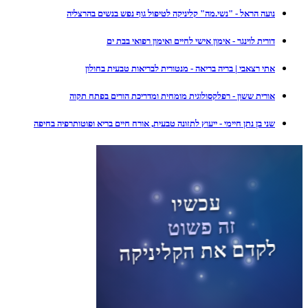
נועה הראל - "נשי.מה" קליניקה לטיפול גוף נפש בנשים בהרצליה
דורית לוינגר - אימון אישי לחיים ואימון רפואי בבת ים
אתי רצאבי | בריה בריאה - מנטורית לבריאות טבעית בחולון
אורית ששון - רפלקסולוגית מומחית ומדריכת הורים בפתח תקוה
שני בן נתן חיימי - ייעוץ לתזונה טבעית, אורח חיים בריא ופוטותרפיה בחיפה