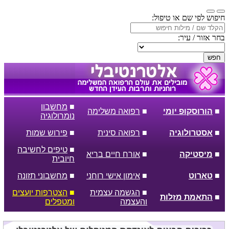
חיפוש לפי שם או טיפול:
בחר אזור / עיר:
חפש
■
מחשבון
■
הורוסקופ יומי
■
רפואה משלימה
נומרולוגיה
■
אסטרולוגיה
■
רפואה סינית
■
פירוש שמות
■
טיפים לחשיבה
■
מיסטיקה
■
אורח חיים בריא
חיובית
■
טארוט
■
אימון אישי רוחני
■
מחשבוני תזונה
■
הגשמה עצמית
■
הצטרפות יועצים
■
התאמת מזלות
והעצמה
ומטפלים