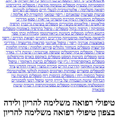
אינטואיטיבי
נר הופי / מטפלים בנרות הופי
כירופרקטיקה
צי' קונג
קוסמטיקה טבעית
מטפלים בנשימה מודעת / מטפלים בריברסינג
רפואה משלימה / אלטרנטיבית לבעלי חיים
מטפלים לשיקום
פגיעות ופציעות
שמאניזם / ריפוי שמאני
תקשורת לא אלימה /
מטפלים בתקשורת מקרבת
מועדוני בריאות / ספא
מדריכי
פילאטיס / פילאטיס מכשירים
מטפלים בשיטת גרינברג
תרפיה
במוסיקה / תרפיה בקול
מטפלים / טיפול בתרפיה באומנות
מטפלים
בתטא הילינג
מטפלים בשיטת ביואורגונומי
מכללות ובתי ספר
לרפואה משלימה ומיסטיקה
מדריכים רוחניים
רפואת תדרים / ריפוי
באמצעות אנרגיה
ריפוי / טיפול אנרגטי
סדנאות מדיטציה / מדריכי
מדיטציה
מטפלים בשחזור גלגולים
פירוש חלומות / פתרון חלומות
טיפול / מטפלים בקריסטלים
שטיפה אנרגטית / שיטת ד"ר נאדר
בוטו
מטפלים בשיטת המסע
מטפלים באקסס בארס
מיינדפולנס
מטפלים באקופרסורה / ג'ין שין
מטפלים בגישת האקומי / טיפול
בשיטת האקומי
הדרכת הורים
מכירת מוצרי העידן החדש
ציוד
למטפלים ומוצרים
עמותות וארגונים
הטבות לגולשי אלטרנטיבלי
טיפול בכוסות רוח / מטפלים בכוסות רוח
מטפלים בשיטת עין
הבדולח
שיטת העבודה של ביירון קייטי
טיפול רגשי למבוגרים
קונסטלציה משפחתית
מטפלים בפסיכותרפיה דינמית
שיטת
סובאדה
טיפולי רפואה משלימה להריון ולידה
בצפון טיפולי רפואה משלימה להריון