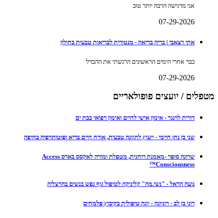
אני מרגישה הרבה יותר טוב
07-29-2026
אתי רצאבי | בריה בריאה - מנטורית לבריאות טבעית בחולון
כבר אחרי הימים הראשונים הרגשתי את ההבדל
07-29-2026
מטפלים / יועצים פופולאריים
דורית לוינגר - אימון אישי לחיים ואימון רפואי בבת ים
שני בן נתן חיימי - ייעוץ לתזונה טבעית, אורח חיים בריא ופוטותרפיה בחיפה
שרונה סופר -מאמנת רוחנית, מטפלת ומורה לאקסס בארס Access
Consciousness™
נועה הראל - "נשי.מה" קליניקה לטיפול גוף נפש בנשים בהרצליה
רוני בן לב - רוניוגה - יוגה טיפולית בקיבוץ פלמחים