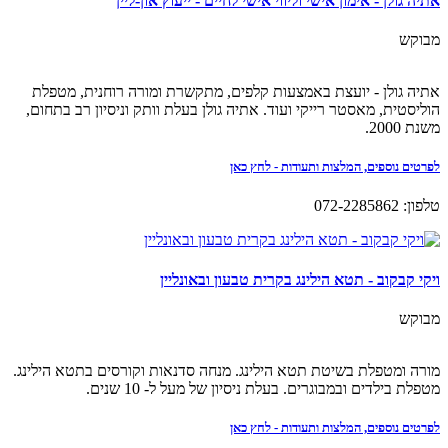
אתיה גולן - אימון אישי וליווי אישי לחיים - ייעוץ און-ליין
מבוקש
אתיה גולן - יועצת באמצעות קלפים, מתקשרת ומורה רוחנית, מטפלת
הוליסטית, מאסטר רייקי ועוד. אתיה גולן בעלת וותק וניסיון רב בתחום,
משנת 2000.
לפרטים נוספים, המלצות ותעודות - לחץ כאן
טלפון: 072-2285862
ויקי קבקוב - תטא הילינג בקרית טבעון ובאונליין
מבוקש
מורה ומטפלת בשיטת תטא הילינג. מנחה סדנאות וקורסים בתטא הילינג.
מטפלת בילדים ובמבוגרים. בעלת ניסיון של מעל ל- 10 שנים.
לפרטים נוספים, המלצות ותעודות - לחץ כאן