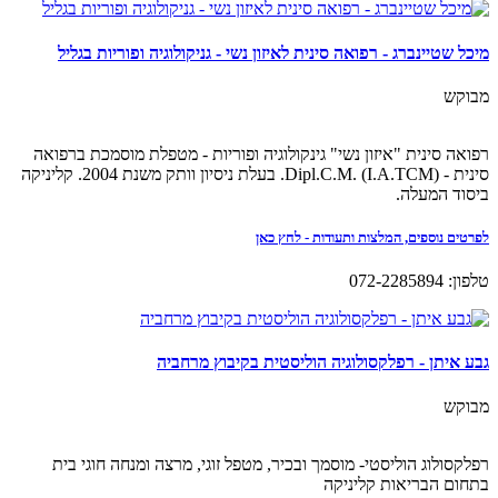
מיכל שטיינברג - רפואה סינית לאיזון נשי - גניקולוגיה ופוריות בגליל
מבוקש
רפואה סינית "איזון נשי" גינקולוגיה ופוריות - מטפלת מוסמכת ברפואה
סינית - (Dipl.C.M. (I.A.TCM. בעלת ניסיון וותק משנת 2004. קליניקה
ביסוד המעלה.
לפרטים נוספים, המלצות ותעודות - לחץ כאן
טלפון: 072-2285894
גבע איתן - רפלקסולוגיה הוליסטית בקיבוץ מרחביה
מבוקש
רפלקסולוג הוליסטי- מוסמך ובכיר, מטפל זוגי, מרצה ומנחה חוגי בית
בתחום הבריאות קליניקה