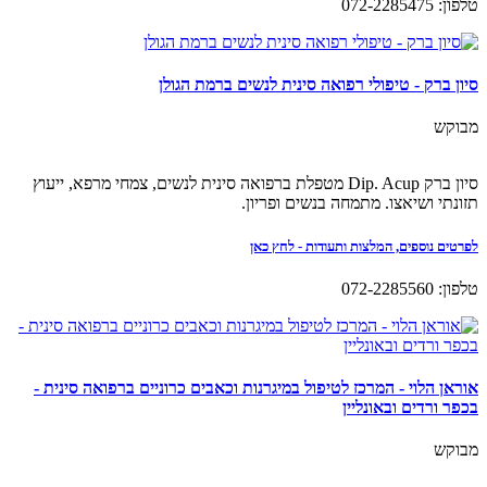
טלפון: 072-2285475
סיון ברק - טיפולי רפואה סינית לנשים ברמת הגולן
מבוקש
סיון ברק Dip. Acup מטפלת ברפואה סינית לנשים, צמחי מרפא, ייעוץ
תזונתי ושיאצו. מתמחה בנשים ופריון.
לפרטים נוספים, המלצות ותעודות - לחץ כאן
טלפון: 072-2285560
אוראן הלוי - המרכז לטיפול במיגרנות וכאבים כרוניים ברפואה סינית -
בכפר ורדים ובאונליין
מבוקש