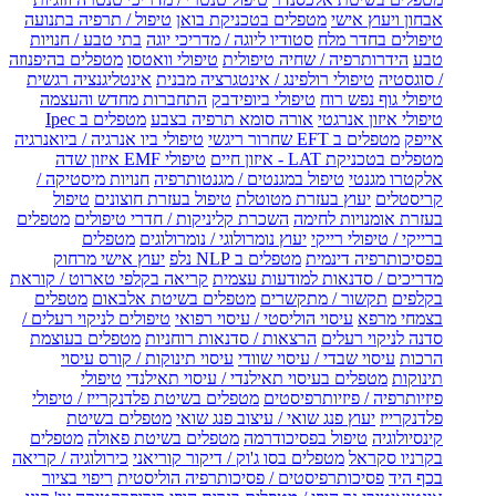
אבחון ויעוץ אישי
מטפלים בטכניקת בואן
טיפול / תרפיה בתנועה
טיפולים בחדר מלח
סטודיו ליוגה / מדריכי יוגה
בתי טבע / חנויות
טבע
הידרותרפיה / שחיה טיפולית
טיפולי וואטסו
מטפלים בהיפנוזה
/ סוגסטיה
טיפולי רולפינג / אינטגרציה מבנית
אינטליגנציה רגשית
טיפולי גוף נפש רוח
טיפולי ביופידבק
התחברות מחדש והעצמה
טיפולי איזון אנרגטי
אורה סומא תרפיה בצבע
מטפלים ב Ipec
אייפק
מטפלים ב EFT שחרור ריגשי
טיפולי ביו אנרגיה / ביואנרגיה
מטפלים בטכניקת LAT - איזון חיים
טיפולי EMF איזון שדה
אלקטרו מגנטי
טיפול במגנטים / מגנטותרפיה
חנויות מיסטיקה /
קריסטלים
יעוץ בעזרת מטוטלת
טיפול בעזרת חוצונים
טיפול
בעזרת אומנויות לחימה
השכרת קליניקות / חדרי טיפולים
מטפלים
ברייקי / טיפולי רייקי
יעוץ נומרולוגי / נומרולוגים
מטפלים
בפסיכותרפיה דינמית
מטפלים ב NLP נלפ
יעוץ אישי מרחוק
מדריכים / סדנאות למודעות עצמית
קריאה בקלפי טארוט / קוראת
בקלפים
תקשור / מתקשרים
מטפלים בשיטת אלבאום
מטפלים
בצמחי מרפא
עיסוי הוליסטי / עיסוי רפואי
טיפולים לניקוי רעלים /
סדנה לניקוי רעלים
הרצאות / סדנאות רוחניות
מטפלים בעוצמת
הרכות
עיסוי שבדי / עיסוי שוודי
עיסוי תינוקות / קורס עיסוי
תינוקות
מטפלים בעיסוי תאילנדי / עיסוי תאילנדי
טיפולי
פיזיותרפיה / פיזיותרפיסטים
מטפלים בשיטת פלדנקרייז / טיפולי
פלדנקרייז
יעוץ פנג שואי / עיצוב פנג שואי
מטפלים בשיטת
קינסיולוגיה
טיפול בפסיכודרמה
מטפלים בשיטת פאולה
מטפלים
בקרניו סקראל
מטפלים בסו ג'וק / דיקור קוריאני
כירולוגיה / קריאה
בכף היד
פסיכותרפיסטים / פסיכותרפיה הוליסטית
ריפוי בציור