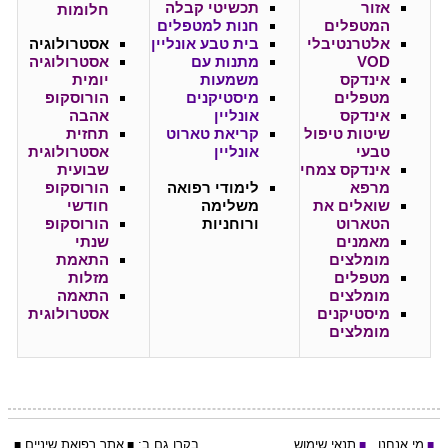
אזור
תכשיטי קבלה
חלומות
המטפלים
חנות למטפלים
אלטרנטיבלי
בית טבע אונליין
אסטרולוגיה
VOD
מתנות עם
אסטרולוגיה
אינדקס
משמעות
יומית
מטפלים
מיסטיקנים
הורוסקופ
אינדקס
אונליין
אהבה
שיטות טיפול
קריאת טארוט
תחזית
טבעי
אונליין
אסטרולוגית
אינדקס צמחי
שבועית
מרפא
לימודי רפואה
הורוסקופ
שואלים את
משלימה
חודשי
הטארוט
ורוחניות
הורוסקופ
מאמנים
שנתי
מומלצים
התאמת
מטפלים
מזלות
מומלצים
התאמה
מיסטיקנים
אסטרולוגית
מומלצים
מי אנחנו
תנאי שימוש
בקרו גם ב:
אתר
רפואת שיניים
■
■
■
■