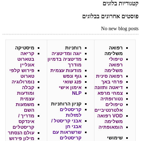
קטגוריות בלוגים
פוסטים אחרונים בבלוגים
No new blog posts
רפואה
רוחניות
מיסטיקה
משלימה
יוגה ומדיטציה
קריאה
טיפולי
מדיטציה בדמיון
בטארוט
רפואה
מודרך
אונליין
משלימה
מודעות עצמית
פירוש קלפי
רפואה סינית
גוף ונפש
טארוט
פרחי באך
פנג שואי
נומרולוגיה
דיאטה ותזונה
אימון אישי
קבלה
צמחי מרפא
NLP
ומודעות
נטורופתיה
עצמית
קניון
הרוחניות
טיפולים
משמעות
קריסטלים
אלטרנטיביים
השם
למזלות
VOD רפואה
מדריך /
אבני קריסטל /
משלימה
אינדקס
אבני חן
הומאופתיה
קריסטלים
שרשראות עם
עולם הנסתר
שימושי
קריסטלים
מילון פירוש