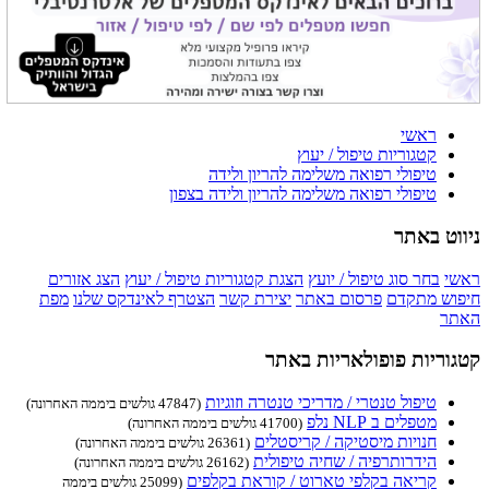
ראשי
קטגוריות טיפול / יעוץ
טיפולי רפואה משלימה להריון ולידה
טיפולי רפואה משלימה להריון ולידה בצפון
ניווט באתר
ראשי
בחר סוג טיפול / יועץ
הצגת קטגוריות טיפול / יעוץ
הצג אזורים
חיפוש מתקדם
פרסום באתר
יצירת קשר
הצטרף לאינדקס שלנו
מפת
האתר
קטגוריות פופולאריות באתר
טיפול טנטרי / מדריכי טנטרה וזוגיות
(47847 גולשים ביממה האחרונה)
מטפלים ב NLP נלפ
(41700 גולשים ביממה האחרונה)
חנויות מיסטיקה / קריסטלים
(26361 גולשים ביממה האחרונה)
הידרותרפיה / שחיה טיפולית
(26162 גולשים ביממה האחרונה)
קריאה בקלפי טארוט / קוראת בקלפים
(25099 גולשים ביממה