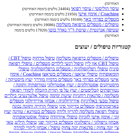
האחרונה)
עיסוי הוליסטי / עיסוי רפואי
(24404 גולשים ביממה האחרונה)
Coaching / אימון אישי
(21950 גולשים ביממה האחרונה)
מטפלים בפרחי באך
(19169 גולשים ביממה האחרונה)
טיפולים / מטפלים ברפואה משלימה
(19086 גולשים ביממה האחרונה)
שטיפה אנרגטית / שיטת ד"ר נאדר בוטו
(17920 גולשים ביממה
האחרונה)
קטגוריות טיפולים / יעוצים
טיפולים / מטפלים ברפואה משלימה
טיפול מרחוק
טיפול CBT /
טיפול CBT און ליין
טיפול רגשי לילדים
מטפלים / טיפולי רפואה
סינית
טיפולי רפלקסולוגיה / מטפלים ברפלקסולוגיה
טיפולי
הומאופתיה
טיפולי שיאצו / מטפלים בשיאצו
Coaching / אימון
אישי
מטפלים בפרחי באך
מטפלים בדמיון מודרך
יעוץ מיסטיקה /
מיסטיקנים
אסטרולוגים / יעוץ אסטרולוגי
נטורופתיה ותזונה /
נטורופתים
קבליסטים / יעוץ על פי תורת הקבלה
לימודי רפואה
משלימה / סדנאות רוחניות
שיטת ימימה
טיפול אלטרנטיבי בילדים
טיפול טבעי באלרגיות
אירידיולוגיה / אבחון אירידיולוגי
מטפלים
בארומתרפיה
מטפלים בדיקור סיני
טיפולי הרזייה ותזונה נכונה
טיפולי רפואה משלימה להריון ולידה
מטפלים בטווינא / טווינה
יעוץ
זוגי / אימון אישי לזוגיות
טיפולי איורוודה
טיפולי אוסטיאופתיה
אבחון גרפולוגי / גרפולוגיה
מטפלים בדיקור יפני
טיפולי הילינג
טאי
צ'י
יוגה צחוק / סדנאות יוגה צחוק
טיפול / אבחון ליקויי למידה
מטפלים בשיטת אלכסנדר
טיפול טנטרי / מדריכי טנטרה וזוגיות