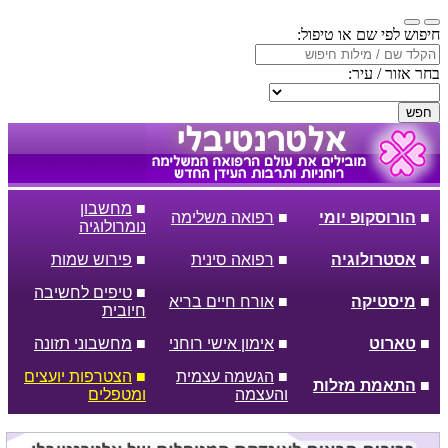
חיפוש לפי שם או טיפול:
בחר אזור / עיר:
חפש
■
מחשבון
■
הורוסקופ יומי
■
רפואה משלימה
נומרולוגיה
■
אסטרולוגיה
■
רפואה סינית
■
פירוש שמות
■
טיפים לחשיבה
■
מיסטיקה
■
אורח חיים בריא
חיובית
■
טארוט
■
אימון אישי רוחני
■
מחשבוני תזונה
■
הגשמה עצמית
■
הצטרפות יועצים
■
התאמת מזלות
והעצמה
ומטפלים