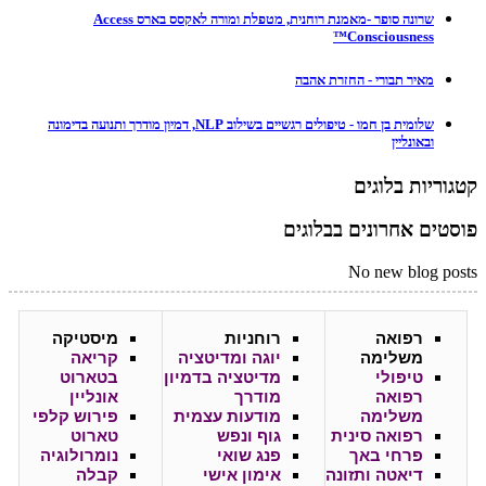
שרונה סופר -מאמנת רוחנית, מטפלת ומורה לאקסס בארס Access
Consciousness™
מאיר תבורי - החזרת אהבה
שלומית בן חמו - טיפולים רגשיים בשילוב NLP, דמיון מודרך ותנועה בדימונה
ובאונליין
קטגוריות בלוגים
פוסטים אחרונים בבלוגים
No new blog posts
רפואה
רוחניות
מיסטיקה
משלימה
יוגה ומדיטציה
קריאה
טיפולי
מדיטציה בדמיון
בטארוט
רפואה
מודרך
אונליין
משלימה
מודעות עצמית
פירוש קלפי
רפואה סינית
גוף ונפש
טארוט
פרחי באך
פנג שואי
נומרולוגיה
דיאטה ותזונה
אימון אישי
קבלה