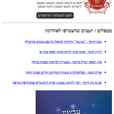
מטפלים / יועצים שהצטרפו לאחרונה
נועה הראל - "נשי.מה" קליניקה לטיפול גוף נפש בנשים בהרצליה
דורית לוינגר - אימון אישי לחיים ואימון רפואי בבת ים
אתי רצאבי | בריה בריאה - מנטורית לבריאות טבעית בחולון
אורית ששון - רפלקסולוגית מומחית ומדריכת הורים בפתח תקוה
שני בן נתן חיימי - ייעוץ לתזונה טבעית, אורח חיים בריא ופוטותרפיה בחיפה