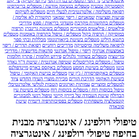
אינטואיטיבי
נר הופי / מטפלים בנרות הופי
כירופרקטיקה
צי' קונג
קוסמטיקה טבעית
מטפלים בנשימה מודעת / מטפלים בריברסינג
רפואה משלימה / אלטרנטיבית לבעלי חיים
מטפלים לשיקום
פגיעות ופציעות
שמאניזם / ריפוי שמאני
תקשורת לא אלימה /
מטפלים בתקשורת מקרבת
מועדוני בריאות / ספא
מדריכי
פילאטיס / פילאטיס מכשירים
מטפלים בשיטת גרינברג
תרפיה
במוסיקה / תרפיה בקול
מטפלים / טיפול בתרפיה באומנות
מטפלים
בתטא הילינג
מטפלים בשיטת ביואורגונומי
מכללות ובתי ספר
לרפואה משלימה ומיסטיקה
מדריכים רוחניים
רפואת תדרים / ריפוי
באמצעות אנרגיה
ריפוי / טיפול אנרגטי
סדנאות מדיטציה / מדריכי
מדיטציה
מטפלים בשחזור גלגולים
פירוש חלומות / פתרון חלומות
טיפול / מטפלים בקריסטלים
שטיפה אנרגטית / שיטת ד"ר נאדר
בוטו
מטפלים בשיטת המסע
מטפלים באקסס בארס
מיינדפולנס
מטפלים באקופרסורה / ג'ין שין
מטפלים בגישת האקומי / טיפול
בשיטת האקומי
הדרכת הורים
מכירת מוצרי העידן החדש
ציוד
למטפלים ומוצרים
עמותות וארגונים
הטבות לגולשי אלטרנטיבלי
טיפול בכוסות רוח / מטפלים בכוסות רוח
מטפלים בשיטת עין
הבדולח
שיטת העבודה של ביירון קייטי
טיפול רגשי למבוגרים
קונסטלציה משפחתית
מטפלים בפסיכותרפיה דינמית
שיטת
סובאדה
טיפולי רולפינג / אינטגרציה מבנית
בחיפה טיפולי רולפינג / אינטגרציה