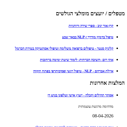
מטפלים / יועצים מומלצי הגולשים
קרן-אור יניב - ספרי שירה ורוחניות
טיפול בדמיון מודרך ו-NLP בבאר שבע
קליניק סנטר - טיפולים ברפואה משלימה וטיפולי אסתטיקה בטירת הכרמל
אתי רום -חשיבה הכרתית- לימוד שיטת ימימה ברחובות
איילת אברהם - NLP - טיפול רגשי ופסיכותרפי בפתח תקווה
המלצות אחרונות
אסתר תהילים וקבלה - ייעוץ אישי וטלפוני בגוש דן
מדהימה מרגשת עוצמתית
08-04-2026