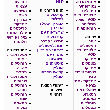
צמחי מרפא
NLP
ומודעות
נטורופתיה
עצמית
קניון
הרוחניות
טיפולים
משמעות
קריסטלים
אלטרנטיביים
השם
למזלות
VOD רפואה
מדריך /
אבני קריסטל /
משלימה
אינדקס
אבני חן
הומאופתיה
קריסטלים
שרשראות עם
עולם הנסתר
שימושי
קריסטלים
מילון פירוש
אזור
תכשיטי קבלה
חלומות
המטפלים
חנות למטפלים
אלטרנטיבלי
בית טבע אונליין
אסטרולוגיה
VOD
מתנות עם
אסטרולוגיה
אינדקס
משמעות
יומית
מטפלים
מיסטיקנים
הורוסקופ
אינדקס
אונליין
אהבה
שיטות טיפול
קריאת טארוט
תחזית
טבעי
אונליין
אסטרולוגית
אינדקס צמחי
שבועית
מרפא
לימודי רפואה
הורוסקופ
שואלים את
משלימה
חודשי
הטארוט
ורוחניות
הורוסקופ
מאמנים
שנתי
מומלצים
התאמת
מטפלים
מזלות