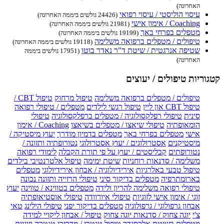
האחרונה)
עיסוי הוליסטי / עיסוי רפואי
(24426 גולשים ביממה האחרונה)
Coaching / אימון אישי
(21981 גולשים ביממה האחרונה)
מטפלים בפרחי באך
(19199 גולשים ביממה האחרונה)
טיפולים / מטפלים ברפואה משלימה
(19118 גולשים ביממה האחרונה)
שטיפה אנרגטית / שיטת ד"ר נאדר בוטו
(17951 גולשים ביממה
האחרונה)
קטגוריות טיפולים / יעוצים
טיפולים / מטפלים ברפואה משלימה
טיפול מרחוק
טיפול CBT /
טיפול CBT און ליין
טיפול רגשי לילדים
מטפלים / טיפולי רפואה
סינית
טיפולי רפלקסולוגיה / מטפלים ברפלקסולוגיה
טיפולי
הומאופתיה
טיפולי שיאצו / מטפלים בשיאצו
Coaching / אימון
אישי
מטפלים בפרחי באך
מטפלים בדמיון מודרך
יעוץ מיסטיקה /
מיסטיקנים
אסטרולוגים / יעוץ אסטרולוגי
נטורופתיה ותזונה /
נטורופתים
קבליסטים / יעוץ על פי תורת הקבלה
לימודי רפואה
משלימה / סדנאות רוחניות
שיטת ימימה
טיפול אלטרנטיבי בילדים
טיפול טבעי באלרגיות
אירידיולוגיה / אבחון אירידיולוגי
מטפלים
בארומתרפיה
מטפלים בדיקור סיני
טיפולי הרזייה ותזונה נכונה
טיפולי רפואה משלימה להריון ולידה
מטפלים בטווינא / טווינה
יעוץ
זוגי / אימון אישי לזוגיות
טיפולי איורוודה
טיפולי אוסטיאופתיה
אבחון גרפולוגי / גרפולוגיה
מטפלים בדיקור יפני
טיפולי הילינג
טאי
צ'י
יוגה צחוק / סדנאות יוגה צחוק
טיפול / אבחון ליקויי למידה
מטפלים בשיטת אלכסנדר
טיפול טנטרי / מדריכי טנטרה וזוגיות