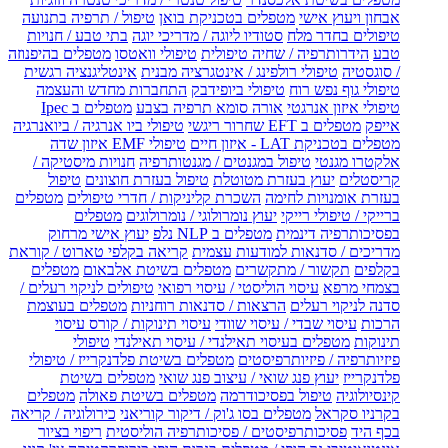
אבחון ויעוץ אישי
מטפלים בטכניקת בואן
טיפול / תרפיה בתנועה
טיפולים בחדר מלח
סטודיו ליוגה / מדריכי יוגה
בתי טבע / חנויות
טבע
הידרותרפיה / שחיה טיפולית
טיפולי וואטסו
מטפלים בהיפנוזה
/ סוגסטיה
טיפולי רולפינג / אינטגרציה מבנית
אינטליגנציה רגשית
טיפולי גוף נפש רוח
טיפולי ביופידבק
התחברות מחדש והעצמה
טיפולי איזון אנרגטי
אורה סומא תרפיה בצבע
מטפלים ב Ipec
אייפק
מטפלים ב EFT שחרור ריגשי
טיפולי ביו אנרגיה / ביואנרגיה
מטפלים בטכניקת LAT - איזון חיים
טיפולי EMF איזון שדה
אלקטרו מגנטי
טיפול במגנטים / מגנטותרפיה
חנויות מיסטיקה /
קריסטלים
יעוץ בעזרת מטוטלת
טיפול בעזרת חוצונים
טיפול
בעזרת אומנויות לחימה
השכרת קליניקות / חדרי טיפולים
מטפלים
ברייקי / טיפולי רייקי
יעוץ נומרולוגי / נומרולוגים
מטפלים
בפסיכותרפיה דינמית
מטפלים ב NLP נלפ
יעוץ אישי מרחוק
מדריכים / סדנאות למודעות עצמית
קריאה בקלפי טארוט / קוראת
בקלפים
תקשור / מתקשרים
מטפלים בשיטת אלבאום
מטפלים
בצמחי מרפא
עיסוי הוליסטי / עיסוי רפואי
טיפולים לניקוי רעלים /
סדנה לניקוי רעלים
הרצאות / סדנאות רוחניות
מטפלים בעוצמת
הרכות
עיסוי שבדי / עיסוי שוודי
עיסוי תינוקות / קורס עיסוי
תינוקות
מטפלים בעיסוי תאילנדי / עיסוי תאילנדי
טיפולי
פיזיותרפיה / פיזיותרפיסטים
מטפלים בשיטת פלדנקרייז / טיפולי
פלדנקרייז
יעוץ פנג שואי / עיצוב פנג שואי
מטפלים בשיטת
קינסיולוגיה
טיפול בפסיכודרמה
מטפלים בשיטת פאולה
מטפלים
בקרניו סקראל
מטפלים בסו ג'וק / דיקור קוריאני
כירולוגיה / קריאה
בכף היד
פסיכותרפיסטים / פסיכותרפיה הוליסטית
ריפוי בציור