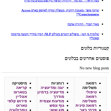
נועה הראל - "נשי.מה" קליניקה לטיפול גוף נפש בנשים בהרצליה
שרונה סופר -מאמנת רוחנית, מטפלת ומורה לאקסס בארס Access
Consciousness™
מאיר תבורי - החזרת אהבה
שלומית בן חמו - טיפולים רגשיים בשילוב NLP, דמיון מודרך ותנועה בדימונה
ובאונליין
קטגוריות בלוגים
פוסטים אחרונים בבלוגים
No new blog posts
רפואה
רוחניות
מיסטיקה
משלימה
יוגה ומדיטציה
קריאה
טיפולי
מדיטציה בדמיון
בטארוט
רפואה
מודרך
אונליין
משלימה
מודעות עצמית
פירוש קלפי
רפואה סינית
גוף ונפש
טארוט
פרחי באך
פנג שואי
נומרולוגיה