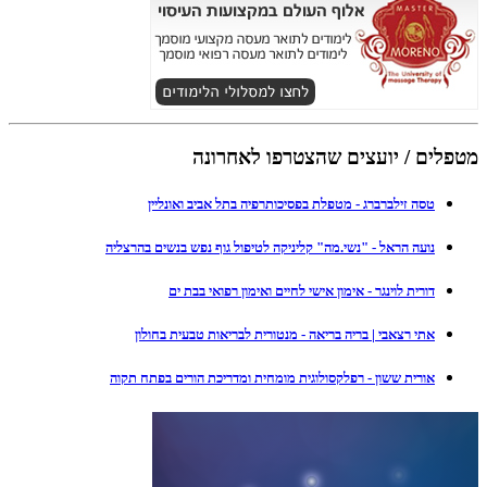
מטפלים / יועצים שהצטרפו לאחרונה
טסה זילברברג - מטפלת בפסיכותרפיה בתל אביב ואונליין
נועה הראל - "נשי.מה" קליניקה לטיפול גוף נפש בנשים בהרצליה
דורית לוינגר - אימון אישי לחיים ואימון רפואי בבת ים
אתי רצאבי | בריה בריאה - מנטורית לבריאות טבעית בחולון
אורית ששון - רפלקסולוגית מומחית ומדריכת הורים בפתח תקוה