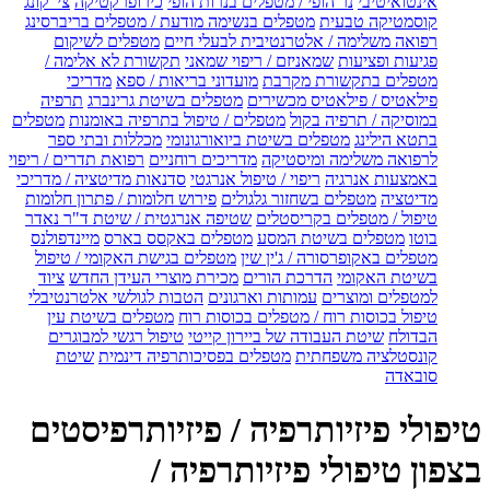
אינטואיטיבי
נר הופי / מטפלים בנרות הופי
כירופרקטיקה
צי' קונג
קוסמטיקה טבעית
מטפלים בנשימה מודעת / מטפלים בריברסינג
רפואה משלימה / אלטרנטיבית לבעלי חיים
מטפלים לשיקום
פגיעות ופציעות
שמאניזם / ריפוי שמאני
תקשורת לא אלימה /
מטפלים בתקשורת מקרבת
מועדוני בריאות / ספא
מדריכי
פילאטיס / פילאטיס מכשירים
מטפלים בשיטת גרינברג
תרפיה
במוסיקה / תרפיה בקול
מטפלים / טיפול בתרפיה באומנות
מטפלים
בתטא הילינג
מטפלים בשיטת ביואורגונומי
מכללות ובתי ספר
לרפואה משלימה ומיסטיקה
מדריכים רוחניים
רפואת תדרים / ריפוי
באמצעות אנרגיה
ריפוי / טיפול אנרגטי
סדנאות מדיטציה / מדריכי
מדיטציה
מטפלים בשחזור גלגולים
פירוש חלומות / פתרון חלומות
טיפול / מטפלים בקריסטלים
שטיפה אנרגטית / שיטת ד"ר נאדר
בוטו
מטפלים בשיטת המסע
מטפלים באקסס בארס
מיינדפולנס
מטפלים באקופרסורה / ג'ין שין
מטפלים בגישת האקומי / טיפול
בשיטת האקומי
הדרכת הורים
מכירת מוצרי העידן החדש
ציוד
למטפלים ומוצרים
עמותות וארגונים
הטבות לגולשי אלטרנטיבלי
טיפול בכוסות רוח / מטפלים בכוסות רוח
מטפלים בשיטת עין
הבדולח
שיטת העבודה של ביירון קייטי
טיפול רגשי למבוגרים
קונסטלציה משפחתית
מטפלים בפסיכותרפיה דינמית
שיטת
סובאדה
טיפולי פיזיותרפיה / פיזיותרפיסטים
בצפון טיפולי פיזיותרפיה /