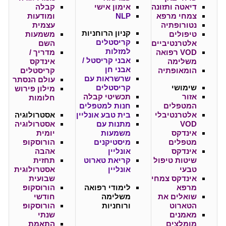
דיאטה ותזונה
אימון אישי
קבלה
צמחי מרפא
NLP
ומודעות
נטורופתיה
עצמית
קניון
הרוחניות
טיפולים
משמעות
קריסטלים
אלטרנטיביים
השם
למזלות
VOD רפואה
מדריך /
אבני קריסטל /
משלימה
אינדקס
אבני חן
הומאופתיה
קריסטלים
שרשראות עם
עולם הנסתר
שימושי
קריסטלים
מילון פירוש
אזור
תכשיטי קבלה
חלומות
המטפלים
חנות למטפלים
אלטרנטיבלי
בית טבע אונליין
אסטרולוגיה
VOD
מתנות עם
אסטרולוגיה
אינדקס
משמעות
יומית
מטפלים
מיסטיקנים
הורוסקופ
אינדקס
אונליין
אהבה
שיטות טיפול
קריאת טארוט
תחזית
טבעי
אונליין
אסטרולוגית
אינדקס צמחי
שבועית
מרפא
לימודי רפואה
הורוסקופ
שואלים את
משלימה
חודשי
הטארוט
ורוחניות
הורוסקופ
מאמנים
שנתי
מומלצים
התאמת