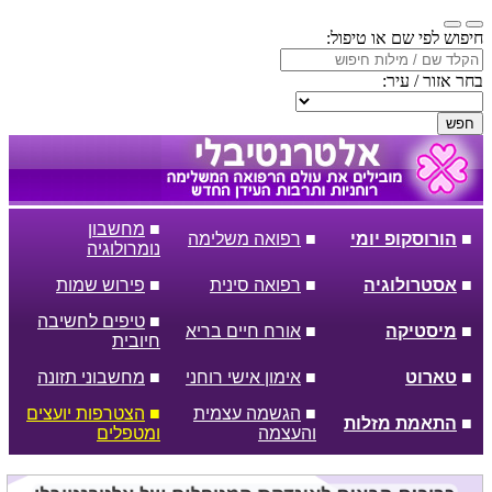
חיפוש לפי שם או טיפול:
בחר אזור / עיר:
חפש
■
מחשבון
■
הורוסקופ יומי
■
רפואה משלימה
נומרולוגיה
■
אסטרולוגיה
■
רפואה סינית
■
פירוש שמות
■
טיפים לחשיבה
■
מיסטיקה
■
אורח חיים בריא
חיובית
■
טארוט
■
אימון אישי רוחני
■
מחשבוני תזונה
■
הגשמה עצמית
■
הצטרפות יועצים
■
התאמת מזלות
והעצמה
ומטפלים