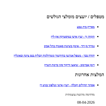
מטפלים / יועצים מומלצי הגולשים
מסריק בית טבע
תקווה זך - יעוץ אישי במיסטיקה און-ליין
נמרוד בן דוד - אימון בשיטת סאטיה בתל אביב
יהודה בכר - מטפל אנרגטי בתיקשור ונומרולוגיה קבלית בנס ציונה ובאונליין
רומן אברמוב - שיאצו ודיקור סיני ברמת השרון
המלצות אחרונות
אסתר תהילים וקבלה - ייעוץ אישי וטלפוני בגוש דן
מדהימה מרגשת עוצמתית
08-04-2026