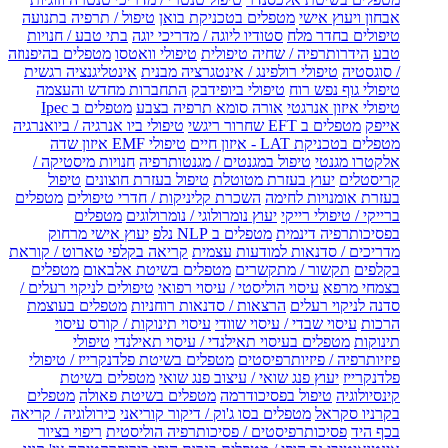
אבחון ויעוץ אישי
מטפלים בטכניקת בואן
טיפול / תרפיה בתנועה
טיפולים בחדר מלח
סטודיו ליוגה / מדריכי יוגה
בתי טבע / חנויות
טבע
הידרותרפיה / שחיה טיפולית
טיפולי וואטסו
מטפלים בהיפנוזה
/ סוגסטיה
טיפולי רולפינג / אינטגרציה מבנית
אינטליגנציה רגשית
טיפולי גוף נפש רוח
טיפולי ביופידבק
התחברות מחדש והעצמה
טיפולי איזון אנרגטי
אורה סומא תרפיה בצבע
מטפלים ב Ipec
אייפק
מטפלים ב EFT שחרור ריגשי
טיפולי ביו אנרגיה / ביואנרגיה
מטפלים בטכניקת LAT - איזון חיים
טיפולי EMF איזון שדה
אלקטרו מגנטי
טיפול במגנטים / מגנטותרפיה
חנויות מיסטיקה /
קריסטלים
יעוץ בעזרת מטוטלת
טיפול בעזרת חוצונים
טיפול
בעזרת אומנויות לחימה
השכרת קליניקות / חדרי טיפולים
מטפלים
ברייקי / טיפולי רייקי
יעוץ נומרולוגי / נומרולוגים
מטפלים
בפסיכותרפיה דינמית
מטפלים ב NLP נלפ
יעוץ אישי מרחוק
מדריכים / סדנאות למודעות עצמית
קריאה בקלפי טארוט / קוראת
בקלפים
תקשור / מתקשרים
מטפלים בשיטת אלבאום
מטפלים
בצמחי מרפא
עיסוי הוליסטי / עיסוי רפואי
טיפולים לניקוי רעלים /
סדנה לניקוי רעלים
הרצאות / סדנאות רוחניות
מטפלים בעוצמת
הרכות
עיסוי שבדי / עיסוי שוודי
עיסוי תינוקות / קורס עיסוי
תינוקות
מטפלים בעיסוי תאילנדי / עיסוי תאילנדי
טיפולי
פיזיותרפיה / פיזיותרפיסטים
מטפלים בשיטת פלדנקרייז / טיפולי
פלדנקרייז
יעוץ פנג שואי / עיצוב פנג שואי
מטפלים בשיטת
קינסיולוגיה
טיפול בפסיכודרמה
מטפלים בשיטת פאולה
מטפלים
בקרניו סקראל
מטפלים בסו ג'וק / דיקור קוריאני
כירולוגיה / קריאה
בכף היד
פסיכותרפיסטים / פסיכותרפיה הוליסטית
ריפוי בציור