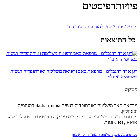
פיזיותרפיסטים
מטפל / יועץ? לחץ להופיע בקטגוריה זו
כל התוצאות
דגן ארד רוזנבלום - מרפאת כאב ורפואה משלימה ואורתופדיה רגשית
במנחמיה ואונליין
מבוקש
מרפאת כאב משלימה ואורתופדיה רגשית da-harmonia במנחמיה
ובאונליין.
מטפלת בדיקור סיני/יפני, עיסוי רקמות עמוק, קניזיוטייפינג, טיפול רגשי-
CBT, EMR ועוד.
לפרטים נוספים, המלצות ותעודות - לחץ כאן