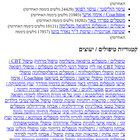
האחרונה)
עיסוי הוליסטי / עיסוי רפואי
(24429 גולשים ביממה האחרונה)
Coaching / אימון אישי
(21985 גולשים ביממה האחרונה)
מטפלים בפרחי באך
(19202 גולשים ביממה האחרונה)
טיפולים / מטפלים ברפואה משלימה
(19121 גולשים ביממה האחרונה)
שטיפה אנרגטית / שיטת ד"ר נאדר בוטו
(17957 גולשים ביממה
האחרונה)
קטגוריות טיפולים / יעוצים
טיפולים / מטפלים ברפואה משלימה
טיפול מרחוק
טיפול CBT /
טיפול CBT און ליין
טיפול רגשי לילדים
מטפלים / טיפולי רפואה
סינית
טיפולי רפלקסולוגיה / מטפלים ברפלקסולוגיה
טיפולי
הומאופתיה
טיפולי שיאצו / מטפלים בשיאצו
Coaching / אימון
אישי
מטפלים בפרחי באך
מטפלים בדמיון מודרך
יעוץ מיסטיקה /
מיסטיקנים
אסטרולוגים / יעוץ אסטרולוגי
נטורופתיה ותזונה /
נטורופתים
קבליסטים / יעוץ על פי תורת הקבלה
לימודי רפואה
משלימה / סדנאות רוחניות
שיטת ימימה
טיפול אלטרנטיבי בילדים
טיפול טבעי באלרגיות
אירידיולוגיה / אבחון אירידיולוגי
מטפלים
בארומתרפיה
מטפלים בדיקור סיני
טיפולי הרזייה ותזונה נכונה
טיפולי רפואה משלימה להריון ולידה
מטפלים בטווינא / טווינה
יעוץ
זוגי / אימון אישי לזוגיות
טיפולי איורוודה
טיפולי אוסטיאופתיה
אבחון גרפולוגי / גרפולוגיה
מטפלים בדיקור יפני
טיפולי הילינג
טאי
צ'י
יוגה צחוק / סדנאות יוגה צחוק
טיפול / אבחון ליקויי למידה
מטפלים בשיטת אלכסנדר
טיפול טנטרי / מדריכי טנטרה וזוגיות