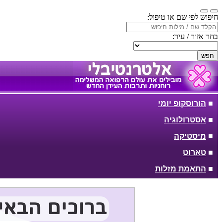
חיפוש לפי שם או טיפול:
בחר אזור / עיר:
חפש
■
הורוסקופ יומי
■
אסטרולוגיה
■
מיסטיקה
■
טארוט
■
התאמת מזלות