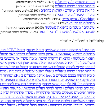
חנויות מיסטיקה / קריסטלים
(26373 גולשים ביממה האחרונה)
הידרותרפיה / שחיה טיפולית
(26165 גולשים ביממה האחרונה)
קריאה בקלפי טארוט / קוראת בקלפים
(25106 גולשים ביממה האחרונה)
עיסוי הוליסטי / עיסוי רפואי
(24411 גולשים ביממה האחרונה)
Coaching / אימון אישי
(21954 גולשים ביממה האחרונה)
מטפלים בפרחי באך
(19176 גולשים ביממה האחרונה)
טיפולים / מטפלים ברפואה משלימה
(19095 גולשים ביממה האחרונה)
שטיפה אנרגטית / שיטת ד"ר נאדר בוטו
(17925 גולשים ביממה האחרונה)
קטגוריות טיפולים / יעוצים
טיפולים / מטפלים ברפואה משלימה
טיפול מרחוק
טיפול CBT / טיפול CBT און ליין
מטפלים בשיאצו
Coaching / אימון אישי
מטפלים בפרחי באך
מטפלים
רפואה משלימה / סדנאות רוחניות
שיטת ימימה
טיפול אלטרנטיבי בי
משלימה להריון ולידה
מטפלים בטווינא / טווינה
יעוץ זוגי / אימון אישי 
/ אבחון ליקויי למידה
מטפלים בשיטת אלכסנדר
טיפול טנטרי / מדריכ
הידרותרפיה / שחיה טיפולית
טיפולי וואטסו
מטפלים בהיפנוזה / סוגס
סומא תרפיה בצבע
מטפלים ב Ipec אייפק
מטפלים ב EFT שחרור ריגשי
מיסטיקה / קריסטלים
יעוץ בעזרת מטוטלת
טיפול בעזרת חוצונים
טיפ
מטפלים ב NLP נלפ
יעוץ אישי מרחוק
מדריכים / סדנאות למודעות 
טיפולים לניקוי רעלים / סדנה לניקוי רעלים
הרצאות / סדנאות רוחניו
פיזיותרפיסטים
מטפלים בשיטת פלדנקרייז / טיפולי פלדנקרייז
יעוץ פנ
קוריאני
כירולוגיה / קריאה בכף היד
פסיכותרפיסטים / פסיכותרפיה ה
רפואה משלימה / אלטרנטיבית לבעלי חיים
מטפלים לשיקום פגיעות ו
בשיטת גרינברג
תרפיה במוסיקה / תרפיה בקול
מטפלים / טיפול בתרפ