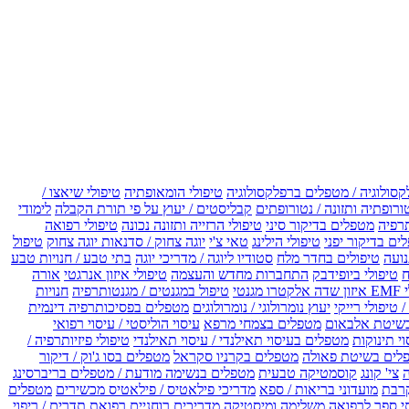
קסולוגיה / מטפלים ברפלקסולוגיה
טיפולי הומאופתיה
טיפולי שיאצו /
ורופתיה ותזונה / נטורופתים
קבליסטים / יעוץ על פי תורת הקבלה
לימודי
רפיה
מטפלים בדיקור סיני
טיפולי הרזייה ותזונה נכונה
טיפולי רפואה
ים בדיקור יפני
טיפולי הילינג
טאי צ'י
יוגה צחוק / סדנאות יוגה צחוק
טיפול
נועה
טיפולים בחדר מלח
סטודיו ליוגה / מדריכי יוגה
בתי טבע / חנויות טבע
ח
טיפולי ביופידבק
התחברות מחדש והעצמה
טיפולי איזון אנרגטי
אורה
ו מגנטי
טיפול במגנטים / מגנטותרפיה
חנויות
 טיפולי רייקי
יעוץ נומרולוגי / נומרולוגים
מטפלים בפסיכותרפיה דינמית
שיטת אלבאום
מטפלים בצמחי מרפא
עיסוי הוליסטי / עיסוי רפואי
וי תינוקות
מטפלים בעיסוי תאילנדי / עיסוי תאילנדי
טיפולי פיזיותרפיה /
לים בשיטת פאולה
מטפלים בקרניו סקראל
מטפלים בסו ג'וק / דיקור
צי' קונג
קוסמטיקה טבעית
מטפלים בנשימה מודעת / מטפלים בריברסינג
רבת
מועדוני בריאות / ספא
מדריכי פילאטיס / פילאטיס מכשירים
מטפלים
י ספר לרפואה משלימה ומיסטיקה
מדריכים רוחניים
רפואת תדרים / ריפוי