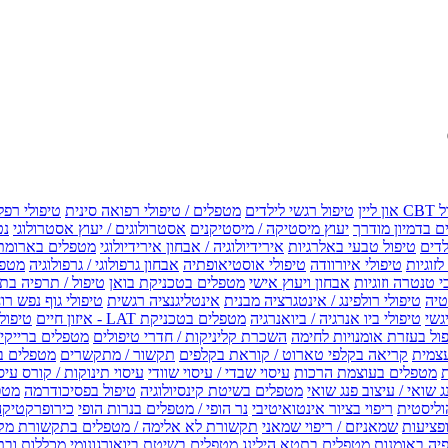
טיפול רגשי לילדים
מטפלים / טיפולי רפואה סינית
טיפולי רפל
 בדמיון מודרך
יעוץ מיסטיקה / מיסטיקנים
אסטרולוגים / יעוץ אסטרולוגי
נט
לדים
טיפול טבעי באלרגיות
אירידיולוגיה / אבחון אירידיולוגי
מטפלים בארומת
לזוגיות
טיפולי איורוודה
טיפולי אוסטיאופתיה
אבחון גרפולוגי / גרפולוגיה
מטפל
י טנטרה וזוגיות
אבחון ויעוץ אישי
מטפלים בטכניקת בואן
טיפול / תרפיה בת
טיה
טיפולי רולפינג / אינטגרציה מבנית
אינטליגנציה רגשית
טיפולי גוף נפש רו
טיפולי ביו אנרגיה / ביואנרגיה
מטפלים בטכניקת LAT - איזון חיים
טיפולי EMF איזון שדה אלקטר
ול בעזרת אומנויות לחימה
השכרת קליניקות / חדרי טיפולים
מטפלים ברייקי /
עצמית
קריאה בקלפי טארוט / קוראת בקלפים
תקשור / מתקשרים
מטפלים ב
ת
מטפלים בעוצמת הרכות
עיסוי שבדי / עיסוי שוודי
עיסוי תינוקות / קורס עיס
ג שואי / עיצוב פנג שואי
מטפלים בשיטת קינסיולוגיה
טיפול בפסיכודרמה
מטפ
וליסטית
ריפוי בציור אינטואיטיבי
נר הופי / מטפלים בנרות הופי
כירופרקטיקה
פציעות
שמאניזם / ריפוי שמאני
תקשורת לא אלימה / מטפלים בתקשורת מק
יה באומנות
מטפלים בתטא הילינג
מטפלים בשיטת ביואורגונומי
מכללות ובת