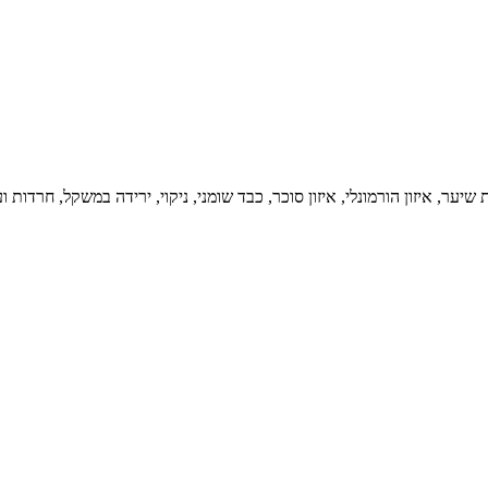
שיער, איזון הורמונלי, איזון סוכר, כבד שומני, ניקוי, ירידה במשקל, חרדות וע