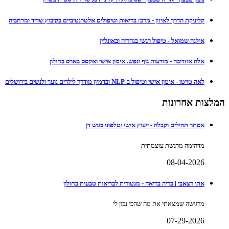
קליניקת הדרך לאיזון - מרכז בריאות וטיפולים אלטרנטיביים בקיבוץ שריד ומרחביה
אילנה שמואל - טיפול רגשי בנהריה ובאונליין
אלה אוזדובה - מודעות גוף ונפש. אימון אישי ואקסס בארס בחולון
לאה טויטו - אימון אישי וטיפול ב-NLP ובדמיון מודרך לילדים נוער ולנשים בירושלים
המלצות אחרונות
אסתר תהילים וקבלה - ייעוץ אישי וטלפוני בגוש דן
מדהימה מרגשת עוצמתית
08-04-2026
אתי רצאבי | בריה בריאה - מנטורית לבריאות טבעית בחולון
מרגישה שמצאתי את מה שהכי נכון לי
07-29-2026