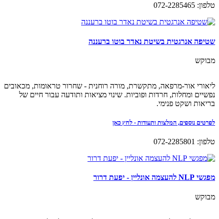
טלפון: 072-2285465
שטיפה אנרגטית בשיטת נאדר בוטו ברעננה
מבוקש
ליאורי אור-מרפאה, מתקשרת, מורה רוחנית - שחרור טראומות, מכאובים
נפשיים ומחלות, חרדות ופוביות. שינוי מציאות ותודעה עבור חיים של
בריאות ושקט פנימי.
לפרטים נוספים, המלצות ותעודות - לחץ כאן
טלפון: 072-2285801
מפגשי NLP להעצמה אונליין - יפעת דרור
מבוקש