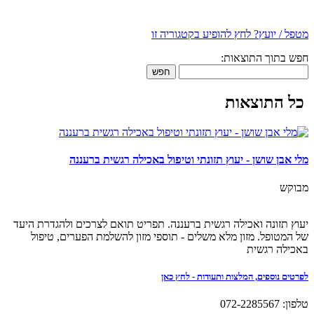
מטפל / יועץ? לחץ להופיע בקטגוריה זו
חפש בתוך התוצאות:
חפש
כל התוצאות
מלי אבן שושן - יעוץ תזונתי וטיפול באכילה רגשית ברעננה
מבוקש
יעוץ תזונה ואכילה רגשית ברעננה. תפריט תואם לצרכים ולהגדרת היעד
של המטופל. מזון מלא משלים - תוספי מזון להשלמת הפערים, טיפול
באכילה רגשית
לפרטים נוספים, המלצות ותעודות - לחץ כאן
טלפון: 072-2285567