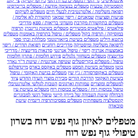
אינטואיטיבי
נר הופי / מטפלים בנרות הופי
כירופרקטיקה
צי' קונג
קוסמטיקה טבעית
מטפלים בנשימה מודעת / מטפלים בריברסינג
רפואה משלימה / אלטרנטיבית לבעלי חיים
מטפלים לשיקום
פגיעות ופציעות
שמאניזם / ריפוי שמאני
תקשורת לא אלימה /
מטפלים בתקשורת מקרבת
מועדוני בריאות / ספא
מדריכי
פילאטיס / פילאטיס מכשירים
מטפלים בשיטת גרינברג
תרפיה
במוסיקה / תרפיה בקול
מטפלים / טיפול בתרפיה באומנות
מטפלים
בתטא הילינג
מטפלים בשיטת ביואורגונומי
מכללות ובתי ספר
לרפואה משלימה ומיסטיקה
מדריכים רוחניים
רפואת תדרים / ריפוי
באמצעות אנרגיה
ריפוי / טיפול אנרגטי
סדנאות מדיטציה / מדריכי
מדיטציה
מטפלים בשחזור גלגולים
פירוש חלומות / פתרון חלומות
טיפול / מטפלים בקריסטלים
שטיפה אנרגטית / שיטת ד"ר נאדר
בוטו
מטפלים בשיטת המסע
מטפלים באקסס בארס
מיינדפולנס
מטפלים באקופרסורה / ג'ין שין
מטפלים בגישת האקומי / טיפול
בשיטת האקומי
הדרכת הורים
מכירת מוצרי העידן החדש
ציוד
למטפלים ומוצרים
עמותות וארגונים
הטבות לגולשי אלטרנטיבלי
טיפול בכוסות רוח / מטפלים בכוסות רוח
מטפלים בשיטת עין
הבדולח
שיטת העבודה של ביירון קייטי
טיפול רגשי למבוגרים
קונסטלציה משפחתית
מטפלים בפסיכותרפיה דינמית
שיטת
סובאדה
מטפלים לאיזון גוף נפש רוח בשרון
טיפולי גוף נפש רוח