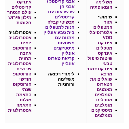
אבני קריסטל /
משלימה
אינדקס
אבני חן
הומאופתיה
קריסטלים
שרשראות עם
עולם הנסתר
שימושי
קריסטלים
מילון פירוש
אזור
תכשיטי קבלה
חלומות
המטפלים
חנות למטפלים
אלטרנטיבלי
בית טבע אונליין
אסטרולוגיה
VOD
מתנות עם
אסטרולוגיה
אינדקס
משמעות
יומית
מטפלים
מיסטיקנים
הורוסקופ
אינדקס
אונליין
אהבה
שיטות טיפול
קריאת טארוט
תחזית
טבעי
אונליין
אסטרולוגית
אינדקס צמחי
שבועית
מרפא
לימודי רפואה
הורוסקופ
שואלים את
משלימה
חודשי
הטארוט
ורוחניות
הורוסקופ
מאמנים
שנתי
מומלצים
התאמת
מטפלים
מזלות
מומלצים
התאמה
מיסטיקנים
אסטרולוגית
מומלצים