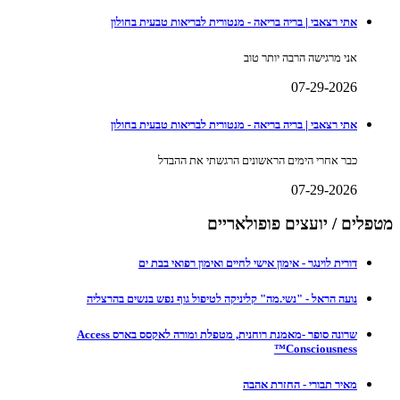
אתי רצאבי | בריה בריאה - מנטורית לבריאות טבעית בחולון
אני מרגישה הרבה יותר טוב
07-29-2026
אתי רצאבי | בריה בריאה - מנטורית לבריאות טבעית בחולון
כבר אחרי הימים הראשונים הרגשתי את ההבדל
07-29-2026
מטפלים / יועצים פופולאריים
דורית לוינגר - אימון אישי לחיים ואימון רפואי בבת ים
נועה הראל - "נשי.מה" קליניקה לטיפול גוף נפש בנשים בהרצליה
שרונה סופר -מאמנת רוחנית, מטפלת ומורה לאקסס בארס Access
Consciousness™
מאיר תבורי - החזרת אהבה