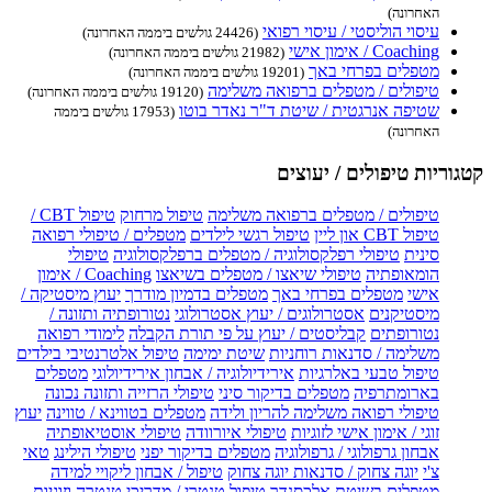
האחרונה)
עיסוי הוליסטי / עיסוי רפואי
(24426 גולשים ביממה האחרונה)
Coaching / אימון אישי
(21982 גולשים ביממה האחרונה)
מטפלים בפרחי באך
(19201 גולשים ביממה האחרונה)
טיפולים / מטפלים ברפואה משלימה
(19120 גולשים ביממה האחרונה)
שטיפה אנרגטית / שיטת ד"ר נאדר בוטו
(17953 גולשים ביממה
האחרונה)
קטגוריות טיפולים / יעוצים
טיפולים / מטפלים ברפואה משלימה
טיפול מרחוק
טיפול CBT /
טיפול CBT און ליין
טיפול רגשי לילדים
מטפלים / טיפולי רפואה
סינית
טיפולי רפלקסולוגיה / מטפלים ברפלקסולוגיה
טיפולי
הומאופתיה
טיפולי שיאצו / מטפלים בשיאצו
Coaching / אימון
אישי
מטפלים בפרחי באך
מטפלים בדמיון מודרך
יעוץ מיסטיקה /
מיסטיקנים
אסטרולוגים / יעוץ אסטרולוגי
נטורופתיה ותזונה /
נטורופתים
קבליסטים / יעוץ על פי תורת הקבלה
לימודי רפואה
משלימה / סדנאות רוחניות
שיטת ימימה
טיפול אלטרנטיבי בילדים
טיפול טבעי באלרגיות
אירידיולוגיה / אבחון אירידיולוגי
מטפלים
בארומתרפיה
מטפלים בדיקור סיני
טיפולי הרזייה ותזונה נכונה
טיפולי רפואה משלימה להריון ולידה
מטפלים בטווינא / טווינה
יעוץ
זוגי / אימון אישי לזוגיות
טיפולי איורוודה
טיפולי אוסטיאופתיה
אבחון גרפולוגי / גרפולוגיה
מטפלים בדיקור יפני
טיפולי הילינג
טאי
צ'י
יוגה צחוק / סדנאות יוגה צחוק
טיפול / אבחון ליקויי למידה
מטפלים בשיטת אלכסנדר
טיפול טנטרי / מדריכי טנטרה וזוגיות