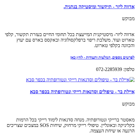
אדווה ליזר - תיקשור ומיסטיקה בנתניה.
מבוקש
אדווה ליזר- מיסטיקנית המייעצת בכל תחומי החיים בעזרת תקשור, קלפי
טארוט ועוד. משלבת ריפוי ברפלקסולוגיה ובאקסס בארס עם יעוץ
והכוונה בקלפי טארוט.
לפרטים נוספים, המלצות ותעודות - לחץ כאן
טלפון: 072-2285939
איילת בר - טיפולים וסדנאות רייקי ונטורופתיה בכפר סבא
מבוקש
מאסטר ברייקי ונטורופתיה. מנחה סדנאות לימוד רייקי בכל הרמות
בקליניקה ובאונליין. טיפולי רייקי מרחוק, שיחות SOS במצבים שצריכים
הרגעה או שיחת העצמה.