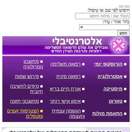
חיפוש לפי שם או טיפול:
בחר אזור / עיר:
חפש
■
מחשבון
■
הורוסקופ יומי
■
רפואה משלימה
נומרולוגיה
■
אסטרולוגיה
■
רפואה סינית
■
פירוש שמות
■
טיפים לחשיבה
■
מיסטיקה
■
אורח חיים בריא
חיובית
■
טארוט
■
אימון אישי רוחני
■
מחשבוני תזונה
■
הגשמה עצמית
■
הצטרפות יועצים
■
התאמת מזלות
והעצמה
ומטפלים