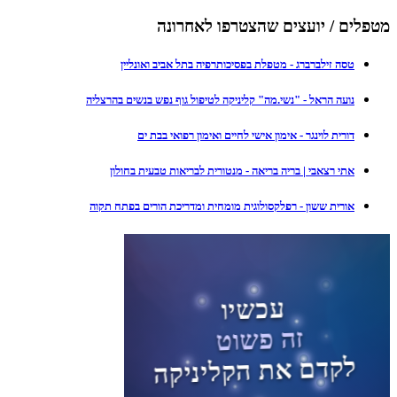
מטפלים / יועצים שהצטרפו לאחרונה
טסה זילברברג - מטפלת בפסיכותרפיה בתל אביב ואונליין
נועה הראל - "נשי.מה" קליניקה לטיפול גוף נפש בנשים בהרצליה
דורית לוינגר - אימון אישי לחיים ואימון רפואי בבת ים
אתי רצאבי | בריה בריאה - מנטורית לבריאות טבעית בחולון
אורית ששון - רפלקסולוגית מומחית ומדריכת הורים בפתח תקוה