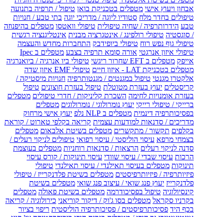
אבחון ויעוץ אישי
מטפלים בטכניקת בואן
טיפול / תרפיה בתנועה
טיפולים בחדר מלח
סטודיו ליוגה / מדריכי יוגה
בתי טבע / חנויות
טבע
הידרותרפיה / שחיה טיפולית
טיפולי וואטסו
מטפלים בהיפנוזה
/ סוגסטיה
טיפולי רולפינג / אינטגרציה מבנית
אינטליגנציה רגשית
טיפולי גוף נפש רוח
טיפולי ביופידבק
התחברות מחדש והעצמה
טיפולי איזון אנרגטי
אורה סומא תרפיה בצבע
מטפלים ב Ipec
אייפק
מטפלים ב EFT שחרור ריגשי
טיפולי ביו אנרגיה / ביואנרגיה
מטפלים בטכניקת LAT - איזון חיים
טיפולי EMF איזון שדה
אלקטרו מגנטי
טיפול במגנטים / מגנטותרפיה
חנויות מיסטיקה /
קריסטלים
יעוץ בעזרת מטוטלת
טיפול בעזרת חוצונים
טיפול
בעזרת אומנויות לחימה
השכרת קליניקות / חדרי טיפולים
מטפלים
ברייקי / טיפולי רייקי
יעוץ נומרולוגי / נומרולוגים
מטפלים
בפסיכותרפיה דינמית
מטפלים ב NLP נלפ
יעוץ אישי מרחוק
מדריכים / סדנאות למודעות עצמית
קריאה בקלפי טארוט / קוראת
בקלפים
תקשור / מתקשרים
מטפלים בשיטת אלבאום
מטפלים
בצמחי מרפא
עיסוי הוליסטי / עיסוי רפואי
טיפולים לניקוי רעלים /
סדנה לניקוי רעלים
הרצאות / סדנאות רוחניות
מטפלים בעוצמת
הרכות
עיסוי שבדי / עיסוי שוודי
עיסוי תינוקות / קורס עיסוי
תינוקות
מטפלים בעיסוי תאילנדי / עיסוי תאילנדי
טיפולי
פיזיותרפיה / פיזיותרפיסטים
מטפלים בשיטת פלדנקרייז / טיפולי
פלדנקרייז
יעוץ פנג שואי / עיצוב פנג שואי
מטפלים בשיטת
קינסיולוגיה
טיפול בפסיכודרמה
מטפלים בשיטת פאולה
מטפלים
בקרניו סקראל
מטפלים בסו ג'וק / דיקור קוריאני
כירולוגיה / קריאה
בכף היד
פסיכותרפיסטים / פסיכותרפיה הוליסטית
ריפוי בציור