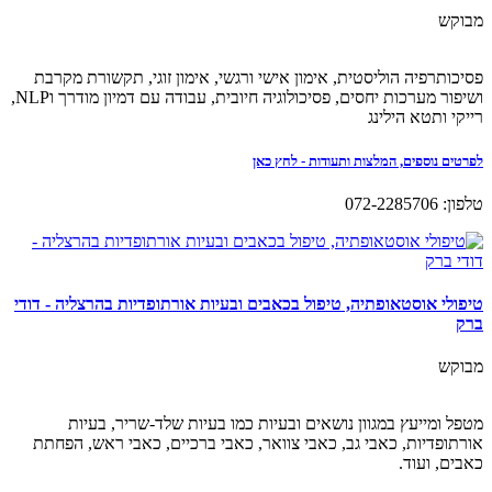
מבוקש
פסיכותרפיה הוליסטית, אימון אישי ורגשי, אימון זוגי, תקשורת מקרבת
ושיפור מערכות יחסים, פסיכולוגיה חיובית, עבודה עם דמיון מודרך וNLP,
רייקי ותטא הילינג
לפרטים נוספים, המלצות ותעודות - לחץ כאן
טלפון: 072-2285706
טיפולי אוסטאופתיה, טיפול בכאבים ובעיות אורתופדיות בהרצליה - דודי
ברק
מבוקש
מטפל ומייעץ במגוון נושאים ובעיות כמו בעיות שלד-שריר, בעיות
אורתופדיות, כאבי גב, כאבי צוואר, כאבי ברכיים, כאבי ראש, הפחתת
כאבים, ועוד.