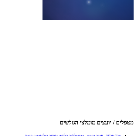
מטפלים / יועצים מומלצי הגולשים
מכון טבעון - אריה טבעון - פסיכולוגיה קלינית בגישה הוליסטית בשרון