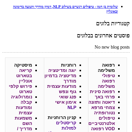
שלומית בן חמו - טיפולים רגשיים בשילוב NLP, דמיון מודרך ותנועה בדימונה
ובאונליין
קטגוריות בלוגים
פוסטים אחרונים בבלוגים
No new blog posts
רפואה
רוחניות
מיסטיקה
משלימה
יוגה ומדיטציה
קריאה
טיפולי
מדיטציה בדמיון
בטארוט
רפואה
מודרך
אונליין
משלימה
מודעות עצמית
פירוש קלפי
רפואה סינית
גוף ונפש
טארוט
פרחי באך
פנג שואי
נומרולוגיה
דיאטה ותזונה
אימון אישי
קבלה
צמחי מרפא
NLP
ומודעות
נטורופתיה
עצמית
קניון
הרוחניות
טיפולים
משמעות
קריסטלים
אלטרנטיביים
השם
למזלות
VOD רפואה
מדריך /