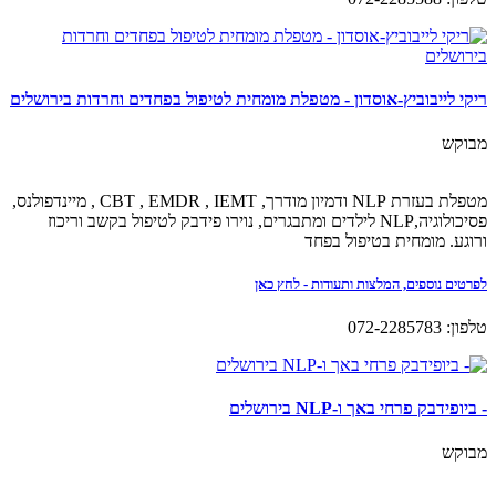
ריקי לייבוביץ-אוסדון - מטפלת מומחית לטיפול בפחדים וחרדות בירושלים
מבוקש
מטפלת בעזרת NLP ודמיון מודרך, CBT , EMDR , IEMT , מיינדפולנס,
פסיכולוגיה,NLP לילדים ומתבגרים, נוירו פידבק לטיפול בקשב וריכוז
ורוגע. מומחית בטיפול בפחד
לפרטים נוספים, המלצות ותעודות - לחץ כאן
טלפון: 072-2285783
- ביופידבק פרחי באך ו-NLP בירושלים
מבוקש