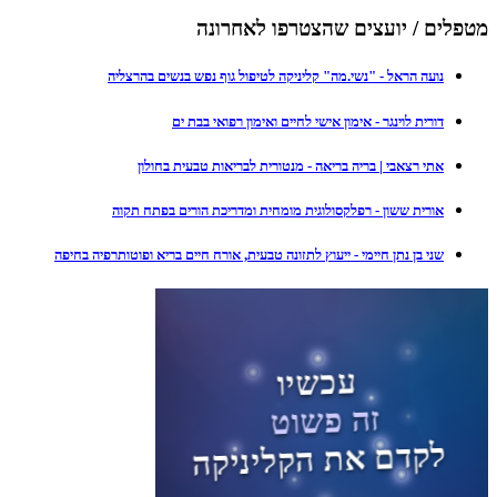
מטפלים / יועצים שהצטרפו לאחרונה
נועה הראל - "נשי.מה" קליניקה לטיפול גוף נפש בנשים בהרצליה
דורית לוינגר - אימון אישי לחיים ואימון רפואי בבת ים
אתי רצאבי | בריה בריאה - מנטורית לבריאות טבעית בחולון
אורית ששון - רפלקסולוגית מומחית ומדריכת הורים בפתח תקוה
שני בן נתן חיימי - ייעוץ לתזונה טבעית, אורח חיים בריא ופוטותרפיה בחיפה