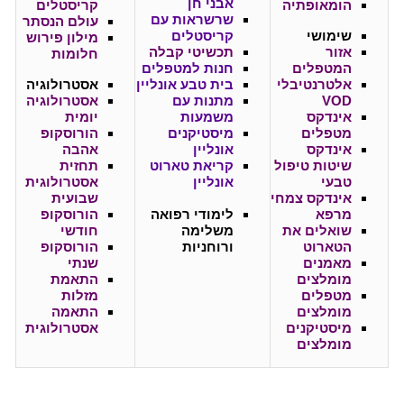
אבני חן
הומאופתיה
קריסטלים
שרשראות עם
עולם הנסתר
שימושי
קריסטלים
מילון פירוש
אזור
תכשיטי קבלה
חלומות
המטפלים
חנות למטפלים
אלטרנטיבלי
בית טבע אונליין
אסטרולוגיה
VOD
מתנות עם
אסטרולוגיה
אינדקס
משמעות
יומית
מטפלים
מיסטיקנים
הורוסקופ
אינדקס
אונליין
אהבה
שיטות טיפול
קריאת טארוט
תחזית
טבעי
אונליין
אסטרולוגית
אינדקס צמחי
שבועית
מרפא
לימודי רפואה
הורוסקופ
שואלים את
משלימה
חודשי
הטארוט
ורוחניות
הורוסקופ
מאמנים
שנתי
מומלצים
התאמת
מטפלים
מזלות
מומלצים
התאמה
מיסטיקנים
אסטרולוגית
מומלצים