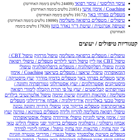
עיסוי הוליסטי / עיסוי רפואי
(24409 גולשים ביממה האחרונה)
Coaching / אימון אישי
(21951 גולשים ביממה האחרונה)
מטפלים בפרחי באך
(19172 גולשים ביממה האחרונה)
טיפולים / מטפלים ברפואה משלימה
(19090 גולשים ביממה האחרונה)
שטיפה אנרגטית / שיטת ד"ר נאדר בוטו
(17920 גולשים ביממה
האחרונה)
קטגוריות טיפולים / יעוצים
טיפולים / מטפלים ברפואה משלימה
טיפול מרחוק
טיפול CBT /
טיפול CBT און ליין
טיפול רגשי לילדים
מטפלים / טיפולי רפואה
סינית
טיפולי רפלקסולוגיה / מטפלים ברפלקסולוגיה
טיפולי
הומאופתיה
טיפולי שיאצו / מטפלים בשיאצו
Coaching / אימון
אישי
מטפלים בפרחי באך
מטפלים בדמיון מודרך
יעוץ מיסטיקה /
מיסטיקנים
אסטרולוגים / יעוץ אסטרולוגי
נטורופתיה ותזונה /
נטורופתים
קבליסטים / יעוץ על פי תורת הקבלה
לימודי רפואה
משלימה / סדנאות רוחניות
שיטת ימימה
טיפול אלטרנטיבי בילדים
טיפול טבעי באלרגיות
אירידיולוגיה / אבחון אירידיולוגי
מטפלים
בארומתרפיה
מטפלים בדיקור סיני
טיפולי הרזייה ותזונה נכונה
טיפולי רפואה משלימה להריון ולידה
מטפלים בטווינא / טווינה
יעוץ
זוגי / אימון אישי לזוגיות
טיפולי איורוודה
טיפולי אוסטיאופתיה
אבחון גרפולוגי / גרפולוגיה
מטפלים בדיקור יפני
טיפולי הילינג
טאי
צ'י
יוגה צחוק / סדנאות יוגה צחוק
טיפול / אבחון ליקויי למידה
מטפלים בשיטת אלכסנדר
טיפול טנטרי / מדריכי טנטרה וזוגיות
אבחון ויעוץ אישי
מטפלים בטכניקת בואן
טיפול / תרפיה בתנועה