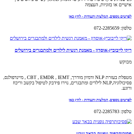
אישיים או בזוגיות, העצמה
לפרטים נוספים, המלצות ותעודות - לחץ כאן
טלפון: 072-2285659
ריקי לייבוביץ-אוסדון - מאמנת רגשית לילדים ולמתבגרים בירושלים
מבוקש
מטפלת בעזרת NLP ודמיון מודרך, CBT , EMDR , IEMT , מיינדפולנס,
פסיכולוגיה,NLP לילדים ומתבגרים, נוירו פידבק לטיפול בקשב וריכוז
ורוגע.
לפרטים נוספים, המלצות ותעודות - לחץ כאן
טלפון: 072-2285783
פסיכותרפיה גופנית בבאר שבע