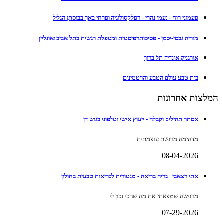
פעמוני רוח - נעמי נהרי - רפלקסולוגיה ופרחי באך בבוסתן הגליל
מוריה גבסי-יסמן - פסיכותרפיסטית ומטפלת רגשית בתל אביב ואונליין
אורגניק אינדיה תל ברוך
בית טבע עולם הטבע והויטמינים
המלצות אחרונות
אסתר תהילים וקבלה - ייעוץ אישי וטלפוני בגוש דן
מדהימה מרגשת עוצמתית
08-04-2026
אתי רצאבי | בריה בריאה - מנטורית לבריאות טבעית בחולון
מרגישה שמצאתי את מה שהכי נכון לי
07-29-2026