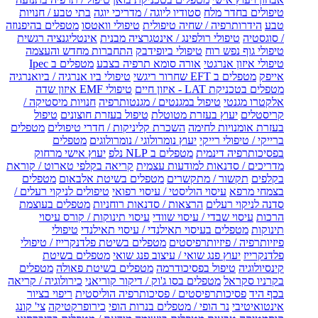
טיפולים בחדר מלח
סטודיו ליוגה / מדריכי יוגה
בתי טבע / חנויות
טבע
הידרותרפיה / שחיה טיפולית
טיפולי וואטסו
מטפלים בהיפנוזה
/ סוגסטיה
טיפולי רולפינג / אינטגרציה מבנית
אינטליגנציה רגשית
טיפולי גוף נפש רוח
טיפולי ביופידבק
התחברות מחדש והעצמה
טיפולי איזון אנרגטי
אורה סומא תרפיה בצבע
מטפלים ב Ipec
אייפק
מטפלים ב EFT שחרור ריגשי
טיפולי ביו אנרגיה / ביואנרגיה
מטפלים בטכניקת LAT - איזון חיים
טיפולי EMF איזון שדה
אלקטרו מגנטי
טיפול במגנטים / מגנטותרפיה
חנויות מיסטיקה /
קריסטלים
יעוץ בעזרת מטוטלת
טיפול בעזרת חוצונים
טיפול
בעזרת אומנויות לחימה
השכרת קליניקות / חדרי טיפולים
מטפלים
ברייקי / טיפולי רייקי
יעוץ נומרולוגי / נומרולוגים
מטפלים
בפסיכותרפיה דינמית
מטפלים ב NLP נלפ
יעוץ אישי מרחוק
מדריכים / סדנאות למודעות עצמית
קריאה בקלפי טארוט / קוראת
בקלפים
תקשור / מתקשרים
מטפלים בשיטת אלבאום
מטפלים
בצמחי מרפא
עיסוי הוליסטי / עיסוי רפואי
טיפולים לניקוי רעלים /
סדנה לניקוי רעלים
הרצאות / סדנאות רוחניות
מטפלים בעוצמת
הרכות
עיסוי שבדי / עיסוי שוודי
עיסוי תינוקות / קורס עיסוי
תינוקות
מטפלים בעיסוי תאילנדי / עיסוי תאילנדי
טיפולי
פיזיותרפיה / פיזיותרפיסטים
מטפלים בשיטת פלדנקרייז / טיפולי
פלדנקרייז
יעוץ פנג שואי / עיצוב פנג שואי
מטפלים בשיטת
קינסיולוגיה
טיפול בפסיכודרמה
מטפלים בשיטת פאולה
מטפלים
בקרניו סקראל
מטפלים בסו ג'וק / דיקור קוריאני
כירולוגיה / קריאה
בכף היד
פסיכותרפיסטים / פסיכותרפיה הוליסטית
ריפוי בציור
אינטואיטיבי
נר הופי / מטפלים בנרות הופי
כירופרקטיקה
צי' קונג