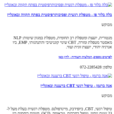
בלה בלור פז - מטפלת רגשית ופסיכותרפיסטית בפתח תקווה ובאונליין
מבוקש
מנטורית, יועצת ומטפלת רב תחומית, מטפלת במגוון שיטות: NLP
מאסטר מטפלת ומורה, CBT שינוי קוגניטיבי והתנהגותי, EMP, ביו
אנרגיה יהודי, יועצת זוגית ועוד.
לפרטים נוספים, המלצות ותעודות - לחץ כאן
טלפון: 072-2285428
אנה ברגמן - טיפול רגשי CBT ברעננה ובאונליין
מבוקש
טיפול רגשי, CBT, ביופידבק, מיינדפולנס. מטפלת רגשית בעלת מעל ל-
23 שנות ניסיון. טיפול בחרדות, טראומה, OCD, קשיים ביחסים בין