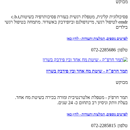
מבוקש
פסיכולוגית קלינית, מטפלת רגשית בעזרת פסיכותרפיה בשיטותc.b.t,
emdr לטיפול רגשי, מיינדפולנס וביופידבק באשדוד. מתמחה בטיפול רגשי
בילדים
לפרטים נוספים, המלצות ותעודות - לחץ כאן
טלפון: 072-2285686
תמר חרפ"ק - שיטת מח אחד וביו פידבק בשרון
מבוקש
תמר חרפ'ק - מטפלת אלטרנטיבית ומורה בכירה בשיטת מח אחד.
בעלת וותק וניסיון רב בתחום כ- 24 שנים.
לפרטים נוספים, המלצות ותעודות - לחץ כאן
טלפון: 072-2285815