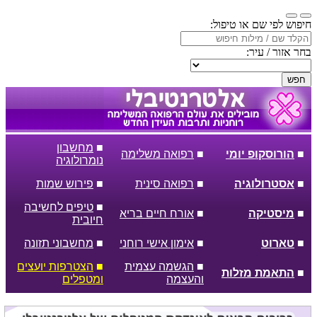
חיפוש לפי שם או טיפול:
בחר אזור / עיר:
חפש
■
מחשבון
■
הורוסקופ יומי
■
רפואה משלימה
נומרולוגיה
■
אסטרולוגיה
■
רפואה סינית
■
פירוש שמות
■
טיפים לחשיבה
■
מיסטיקה
■
אורח חיים בריא
חיובית
■
טארוט
■
אימון אישי רוחני
■
מחשבוני תזונה
■
הגשמה עצמית
■
הצטרפות יועצים
■
התאמת מזלות
והעצמה
ומטפלים