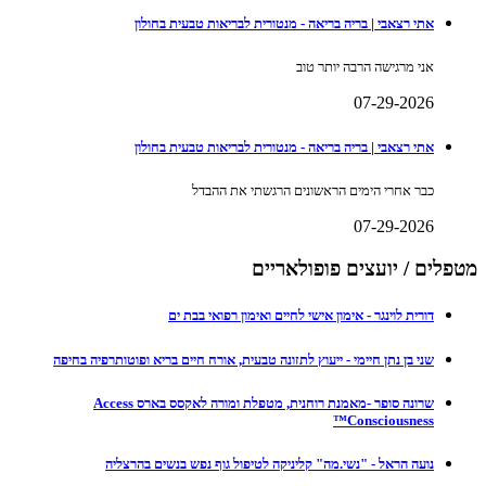
אתי רצאבי | בריה בריאה - מנטורית לבריאות טבעית בחולון
אני מרגישה הרבה יותר טוב
07-29-2026
אתי רצאבי | בריה בריאה - מנטורית לבריאות טבעית בחולון
כבר אחרי הימים הראשונים הרגשתי את ההבדל
07-29-2026
מטפלים / יועצים פופולאריים
דורית לוינגר - אימון אישי לחיים ואימון רפואי בבת ים
שני בן נתן חיימי - ייעוץ לתזונה טבעית, אורח חיים בריא ופוטותרפיה בחיפה
שרונה סופר -מאמנת רוחנית, מטפלת ומורה לאקסס בארס Access
Consciousness™
נועה הראל - "נשי.מה" קליניקה לטיפול גוף נפש בנשים בהרצליה