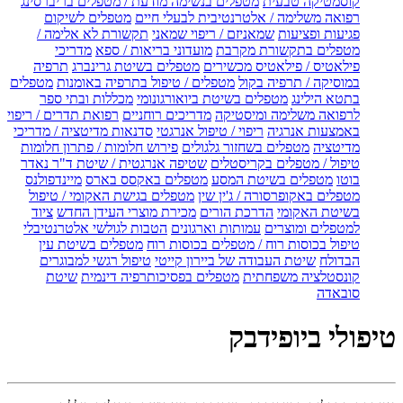
קוסמטיקה טבעית
מטפלים בנשימה מודעת / מטפלים בריברסינג
רפואה משלימה / אלטרנטיבית לבעלי חיים
מטפלים לשיקום
פגיעות ופציעות
שמאניזם / ריפוי שמאני
תקשורת לא אלימה /
מטפלים בתקשורת מקרבת
מועדוני בריאות / ספא
מדריכי
פילאטיס / פילאטיס מכשירים
מטפלים בשיטת גרינברג
תרפיה
במוסיקה / תרפיה בקול
מטפלים / טיפול בתרפיה באומנות
מטפלים
בתטא הילינג
מטפלים בשיטת ביואורגונומי
מכללות ובתי ספר
לרפואה משלימה ומיסטיקה
מדריכים רוחניים
רפואת תדרים / ריפוי
באמצעות אנרגיה
ריפוי / טיפול אנרגטי
סדנאות מדיטציה / מדריכי
מדיטציה
מטפלים בשחזור גלגולים
פירוש חלומות / פתרון חלומות
טיפול / מטפלים בקריסטלים
שטיפה אנרגטית / שיטת ד"ר נאדר
בוטו
מטפלים בשיטת המסע
מטפלים באקסס בארס
מיינדפולנס
מטפלים באקופרסורה / ג'ין שין
מטפלים בגישת האקומי / טיפול
בשיטת האקומי
הדרכת הורים
מכירת מוצרי העידן החדש
ציוד
למטפלים ומוצרים
עמותות וארגונים
הטבות לגולשי אלטרנטיבלי
טיפול בכוסות רוח / מטפלים בכוסות רוח
מטפלים בשיטת עין
הבדולח
שיטת העבודה של ביירון קייטי
טיפול רגשי למבוגרים
קונסטלציה משפחתית
מטפלים בפסיכותרפיה דינמית
שיטת
סובאדה
טיפולי ביופידבק