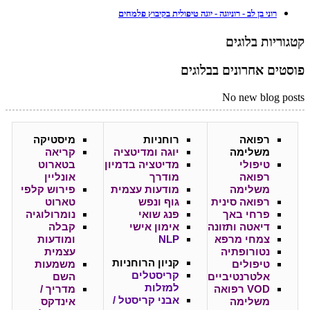
רוני בן לב - רוניוגה - יוגה טיפולית בקיבוץ פלמחים
קטגוריות בלוגים
פוסטים אחרונים בבלוגים
No new blog posts
רפואה
רוחניות
מיסטיקה
משלימה
יוגה ומדיטציה
קריאה
טיפולי
מדיטציה בדמיון
בטארוט
רפואה
מודרך
אונליין
משלימה
מודעות עצמית
פירוש קלפי
רפואה סינית
גוף ונפש
טארוט
פרחי באך
פנג שואי
נומרולוגיה
דיאטה ותזונה
אימון אישי
קבלה
צמחי מרפא
NLP
ומודעות
נטורופתיה
עצמית
קניון
הרוחניות
טיפולים
משמעות
קריסטלים
אלטרנטיביים
השם
למזלות
VOD רפואה
מדריך /
אבני קריסטל /
משלימה
אינדקס