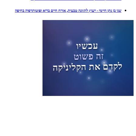
שני בן נתן חיימי - ייעוץ לתזונה טבעית, אורח חיים בריא ופוטותרפיה בחיפה