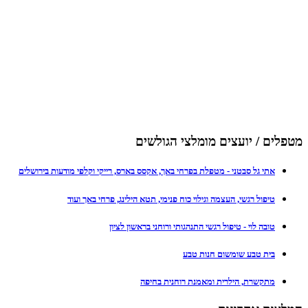
מטפלים / יועצים מומלצי הגולשים
אתי גל סבטני - מטפלת בפרחי באך, אקסס בארס, רייקי וקלפי מודעות בירושלים
טיפול רגשי, העצמה וגילוי כוח פנימי, תטא הילינג, פרחי באך ועוד
טובה לוי - טיפול רגשי התנהגותי ורוחני בראשון לציון
בית טבע שומשום חנות טבע
מתקשרת, הילרית ומאמנת רוחנית בחיפה