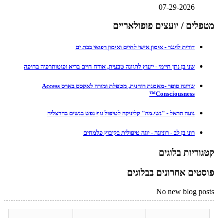
07-29-2026
מטפלים / יועצים פופולאריים
דורית לוינגר - אימון אישי לחיים ואימון רפואי בבת ים
שני בן נתן חיימי - ייעוץ לתזונה טבעית, אורח חיים בריא ופוטותרפיה בחיפה
שרונה סופר -מאמנת רוחנית, מטפלת ומורה לאקסס בארס Access
Consciousness™
נועה הראל - "נשי.מה" קליניקה לטיפול גוף נפש בנשים בהרצליה
רוני בן לב - רוניוגה - יוגה טיפולית בקיבוץ פלמחים
קטגוריות בלוגים
פוסטים אחרונים בבלוגים
No new blog posts