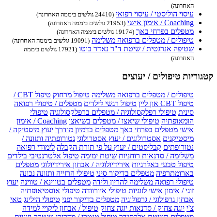
האחרונה)
עיסוי הוליסטי / עיסוי רפואי
(24410 גולשים ביממה האחרונה)
Coaching / אימון אישי
(21953 גולשים ביממה האחרונה)
מטפלים בפרחי באך
(19174 גולשים ביממה האחרונה)
טיפולים / מטפלים ברפואה משלימה
(19091 גולשים ביממה האחרונה)
שטיפה אנרגטית / שיטת ד"ר נאדר בוטו
(17921 גולשים ביממה
האחרונה)
קטגוריות טיפולים / יעוצים
טיפולים / מטפלים ברפואה משלימה
טיפול מרחוק
טיפול CBT /
טיפול CBT און ליין
טיפול רגשי לילדים
מטפלים / טיפולי רפואה
סינית
טיפולי רפלקסולוגיה / מטפלים ברפלקסולוגיה
טיפולי
הומאופתיה
טיפולי שיאצו / מטפלים בשיאצו
Coaching / אימון
אישי
מטפלים בפרחי באך
מטפלים בדמיון מודרך
יעוץ מיסטיקה /
מיסטיקנים
אסטרולוגים / יעוץ אסטרולוגי
נטורופתיה ותזונה /
נטורופתים
קבליסטים / יעוץ על פי תורת הקבלה
לימודי רפואה
משלימה / סדנאות רוחניות
שיטת ימימה
טיפול אלטרנטיבי בילדים
טיפול טבעי באלרגיות
אירידיולוגיה / אבחון אירידיולוגי
מטפלים
בארומתרפיה
מטפלים בדיקור סיני
טיפולי הרזייה ותזונה נכונה
טיפולי רפואה משלימה להריון ולידה
מטפלים בטווינא / טווינה
יעוץ
זוגי / אימון אישי לזוגיות
טיפולי איורוודה
טיפולי אוסטיאופתיה
אבחון גרפולוגי / גרפולוגיה
מטפלים בדיקור יפני
טיפולי הילינג
טאי
צ'י
יוגה צחוק / סדנאות יוגה צחוק
טיפול / אבחון ליקויי למידה
מטפלים בשיטת אלכסנדר
טיפול טנטרי / מדריכי טנטרה וזוגיות