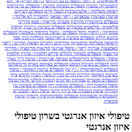
אינטואיטיבי
נר הופי / מטפלים בנרות הופי
כירופרקטיקה
צי' קונג
קוסמטיקה טבעית
מטפלים בנשימה מודעת / מטפלים בריברסינג
רפואה משלימה / אלטרנטיבית לבעלי חיים
מטפלים לשיקום
פגיעות ופציעות
שמאניזם / ריפוי שמאני
תקשורת לא אלימה /
מטפלים בתקשורת מקרבת
מועדוני בריאות / ספא
מדריכי
פילאטיס / פילאטיס מכשירים
מטפלים בשיטת גרינברג
תרפיה
במוסיקה / תרפיה בקול
מטפלים / טיפול בתרפיה באומנות
מטפלים
בתטא הילינג
מטפלים בשיטת ביואורגונומי
מכללות ובתי ספר
לרפואה משלימה ומיסטיקה
מדריכים רוחניים
רפואת תדרים / ריפוי
באמצעות אנרגיה
ריפוי / טיפול אנרגטי
סדנאות מדיטציה / מדריכי
מדיטציה
מטפלים בשחזור גלגולים
פירוש חלומות / פתרון חלומות
טיפול / מטפלים בקריסטלים
שטיפה אנרגטית / שיטת ד"ר נאדר
בוטו
מטפלים בשיטת המסע
מטפלים באקסס בארס
מיינדפולנס
מטפלים באקופרסורה / ג'ין שין
מטפלים בגישת האקומי / טיפול
בשיטת האקומי
הדרכת הורים
מכירת מוצרי העידן החדש
ציוד
למטפלים ומוצרים
עמותות וארגונים
הטבות לגולשי אלטרנטיבלי
טיפול בכוסות רוח / מטפלים בכוסות רוח
מטפלים בשיטת עין
הבדולח
שיטת העבודה של ביירון קייטי
טיפול רגשי למבוגרים
קונסטלציה משפחתית
מטפלים בפסיכותרפיה דינמית
שיטת
סובאדה
טיפולי איזון אנרגטי בשרון טיפולי
איזון אנרגטי