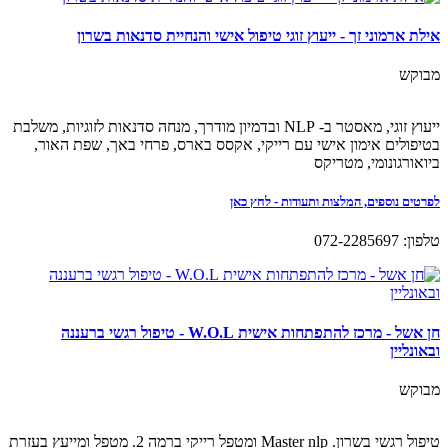
אילת ארמוני זך - ייעוץ זוגי טיפול אישי והנחיית סדנאות בשרון
מבוקש
ייעוץ זוגי, מאסטר ב- NLP ובדמיון מודרך, מנחה סדנאות לזוגיות, משלבת
בטיפולים אימון אישי עם רייקי, אקסס בארס, פרחי באך, שפת האור,
ביואורגונומי, מטריקס
לפרטים נוספים, המלצות ותעודות - לחץ כאן
טלפון: 072-2285697
חן אשל - מרכז להתפתחות אישית W.O.L - טיפול רגשי ברעננה
ובאונליין
מבוקש
טיפול רגשי בשרון. Master nlp ומטפל רייקי ברמה 2. מטפל ומייעץ בעזרת