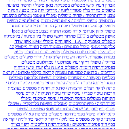
אבחון ויעוץ אישי
מטפלים בטכניקת בואן
טיפול / תרפיה בתנועה
טיפולים בחדר מלח
סטודיו ליוגה / מדריכי יוגה
בתי טבע / חנויות
טבע
הידרותרפיה / שחיה טיפולית
טיפולי וואטסו
מטפלים בהיפנוזה
/ סוגסטיה
טיפולי רולפינג / אינטגרציה מבנית
אינטליגנציה רגשית
טיפולי גוף נפש רוח
טיפולי ביופידבק
התחברות מחדש והעצמה
טיפולי איזון אנרגטי
אורה סומא תרפיה בצבע
מטפלים ב Ipec
אייפק
מטפלים ב EFT שחרור ריגשי
טיפולי ביו אנרגיה / ביואנרגיה
מטפלים בטכניקת LAT - איזון חיים
טיפולי EMF איזון שדה
אלקטרו מגנטי
טיפול במגנטים / מגנטותרפיה
חנויות מיסטיקה /
קריסטלים
יעוץ בעזרת מטוטלת
טיפול בעזרת חוצונים
טיפול
בעזרת אומנויות לחימה
השכרת קליניקות / חדרי טיפולים
מטפלים
ברייקי / טיפולי רייקי
יעוץ נומרולוגי / נומרולוגים
מטפלים
בפסיכותרפיה דינמית
מטפלים ב NLP נלפ
יעוץ אישי מרחוק
מדריכים / סדנאות למודעות עצמית
קריאה בקלפי טארוט / קוראת
בקלפים
תקשור / מתקשרים
מטפלים בשיטת אלבאום
מטפלים
בצמחי מרפא
עיסוי הוליסטי / עיסוי רפואי
טיפולים לניקוי רעלים /
סדנה לניקוי רעלים
הרצאות / סדנאות רוחניות
מטפלים בעוצמת
הרכות
עיסוי שבדי / עיסוי שוודי
עיסוי תינוקות / קורס עיסוי
תינוקות
מטפלים בעיסוי תאילנדי / עיסוי תאילנדי
טיפולי
פיזיותרפיה / פיזיותרפיסטים
מטפלים בשיטת פלדנקרייז / טיפולי
פלדנקרייז
יעוץ פנג שואי / עיצוב פנג שואי
מטפלים בשיטת
קינסיולוגיה
טיפול בפסיכודרמה
מטפלים בשיטת פאולה
מטפלים
בקרניו סקראל
מטפלים בסו ג'וק / דיקור קוריאני
כירולוגיה / קריאה
בכף היד
פסיכותרפיסטים / פסיכותרפיה הוליסטית
ריפוי בציור