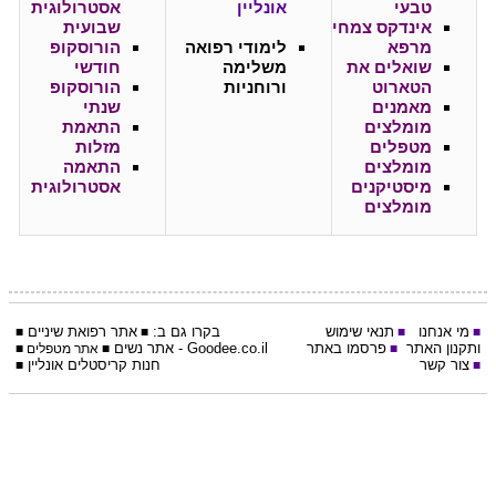
טבעי
אונליין
אסטרולוגית
אינדקס צמחי
שבועית
מרפא
לימודי רפואה
הורוסקופ
שואלים את
משלימה
חודשי
הטארוט
ורוחניות
הורוסקופ
מאמנים
שנתי
מומלצים
התאמת
מטפלים
מזלות
מומלצים
התאמה
מיסטיקנים
אסטרולוגית
מומלצים
מי אנחנו
תנאי שימוש
בקרו גם ב:
אתר
רפואת שיניים
■
■
■
■
ותקנון האתר
פרסמו באתר
Goodee.co.il
- אתר
נשים
■
■
אתר מטפלים
■
צור קשר
חנות קריסטלים אונליין
■
■