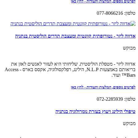
לפרטים נוספים, המלצות ותעודות - לחץ כאן
טלפון: 077-8066216
אדווה ליזר - נטורופתית קוונטית ומעצבת תדרים הוליסטית בנתניה
מבוקש
אדווה ליזר - מטפלת הוליסטית. שליחותי היא לעזור לאנשים לאזן את
בריאותם באמצעות N.L.P, הילינג, רפלקסולוגיה, אקסס בארס - Access
Bars™ ועוד.
לפרטים נוספים, המלצות ותעודות - לחץ כאן
טלפון: 072-2285939
טיפולי הילינג ויעוץ בעזרת נומרולוגיה בנתניה
מבוקש