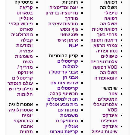
רפואה
רוחניות
מיסטיקה
משלימה
יוגה ומדיטציה
קריאה
טיפולי
מדיטציה בדמיון
בטארוט
רפואה
מודרך
אונליין
משלימה
מודעות עצמית
פירוש קלפי
רפואה סינית
גוף ונפש
טארוט
פרחי באך
פנג שואי
נומרולוגיה
דיאטה ותזונה
אימון אישי
קבלה
צמחי מרפא
NLP
ומודעות
נטורופתיה
עצמית
קניון
הרוחניות
טיפולים
משמעות
קריסטלים
אלטרנטיביים
השם
למזלות
VOD רפואה
מדריך /
אבני קריסטל /
משלימה
אינדקס
אבני חן
הומאופתיה
קריסטלים
שרשראות עם
עולם הנסתר
שימושי
קריסטלים
מילון פירוש
אזור
תכשיטי קבלה
חלומות
המטפלים
חנות למטפלים
אלטרנטיבלי
בית טבע אונליין
אסטרולוגיה
VOD
מתנות עם
אסטרולוגיה
אינדקס
משמעות
יומית
מטפלים
מיסטיקנים
הורוסקופ
אינדקס
אונליין
אהבה
שיטות טיפול
קריאת טארוט
תחזית