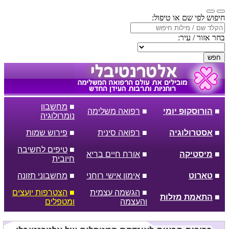
חיפוש לפי שם או טיפול:
בחר אזור / עיר:
חפש
■
מחשבון
■
הורוסקופ יומי
■
רפואה משלימה
נומרולוגיה
■
אסטרולוגיה
■
רפואה סינית
■
פירוש שמות
■
טיפים לחשיבה
■
מיסטיקה
■
אורח חיים בריא
חיובית
■
טארוט
■
אימון אישי רוחני
■
מחשבוני תזונה
■
הגשמה עצמית
■
הצטרפות יועצים
■
התאמת מזלות
והעצמה
ומטפלים