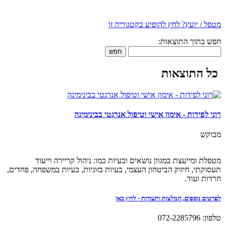
מטפל / יועץ? לחץ להופיע בקטגוריה זו
חפש בתוך התוצאות:
חפש
כל התוצאות
רוני לפידות - אימון אישי וטיפול אנרגטי בבינימינה
מבוקש
מטפלת ומייעצת במגוון נושאים ובעיות כמו: ניהול קריירה וייעוד
תעסוקתי, חיזוק הביטחון העצמי, בעיות בזוגיות, בעיות במשפחה, פחדים,
חרדות ועוד.
לפרטים נוספים, המלצות ותעודות - לחץ כאן
טלפון: 072-2285796