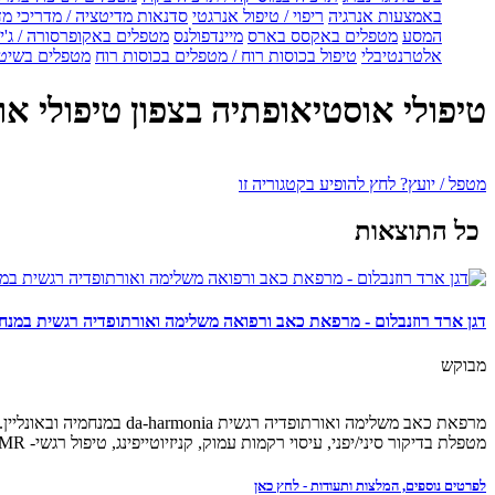
באמצעות אנרגיה
ריפוי / טיפול אנרגטי
סדנאות מדיטציה / מדריכי מ
המסע
מטפלים באקסס בארס
מיינדפולנס
מטפלים באקופרסורה / ג'ין
אלטרנטיבלי
טיפול בכוסות רוח / מטפלים בכוסות רוח
מטפלים בשיטת
טיפולי אוסטיאופתיה בצפון טיפולי א
מטפל / יועץ? לחץ להופיע בקטגוריה זו
כל התוצאות
דגן ארד רוזנבלום - מרפאת כאב ורפואה משלימה ואורתופדיה רגשית במנחמי
מבוקש
מרפאת כאב משלימה ואורתופדיה רגשית da-harmonia במנחמיה ובאונליין.
מטפלת בדיקור סיני/יפני, עיסוי רקמות עמוק, קניזיוטייפינג, טיפול רגשי- CBT, EMR ועוד.
לפרטים נוספים, המלצות ותעודות - לחץ כאן