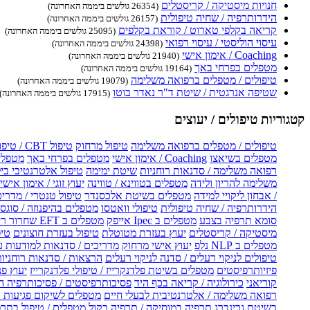
חנויות מיסטיקה / קריסטלים
(26354 גולשים ביממה האחרונה)
הידרותרפיה / שחיה טיפולית
(26157 גולשים ביממה האחרונה)
קריאה בקלפי טארוט / קוראת בקלפים
(25095 גולשים ביממה האחרונה)
עיסוי הוליסטי / עיסוי רפואי
(24398 גולשים ביממה האחרונה)
Coaching / אימון אישי
(21940 גולשים ביממה האחרונה)
מטפלים בפרחי באך
(19164 גולשים ביממה האחרונה)
טיפולים / מטפלים ברפואה משלימה
(19079 גולשים ביממה האחרונה)
שטיפה אנרגטית / שיטת ד"ר נאדר בוטו
(17915 גולשים ביממה האחרונה)
קטגוריות טיפולים / יעוצים
טיפולים / מטפלים ברפואה משלימה
טיפול מרחוק
טיפול CBT / טיפול CBT און ליין
מטפלים בשיאצו
Coaching / אימון אישי
מטפלים בפרחי באך
מטפלים
רפואה משלימה / סדנאות רוחניות
שיטת ימימה
טיפול אלטרנטיבי בי
משלימה להריון ולידה
מטפלים בטווינא / טווינה
יעוץ זוגי / אימון אישי 
/ אבחון ליקויי למידה
מטפלים בשיטת אלכסנדר
טיפול טנטרי / מדריכ
הידרותרפיה / שחיה טיפולית
טיפולי וואטסו
מטפלים בהיפנוזה / סוגס
סומא תרפיה בצבע
מטפלים ב Ipec אייפק
מטפלים ב EFT שחרור ריגשי
מיסטיקה / קריסטלים
יעוץ בעזרת מטוטלת
טיפול בעזרת חוצונים
טיפ
מטפלים ב NLP נלפ
יעוץ אישי מרחוק
מדריכים / סדנאות למודעות 
טיפולים לניקוי רעלים / סדנה לניקוי רעלים
הרצאות / סדנאות רוחניו
פיזיותרפיסטים
מטפלים בשיטת פלדנקרייז / טיפולי פלדנקרייז
יעוץ פנ
קוריאני
כירולוגיה / קריאה בכף היד
פסיכותרפיסטים / פסיכותרפיה ה
רפואה משלימה / אלטרנטיבית לבעלי חיים
מטפלים לשיקום פגיעות ו
בשיטת גרינברג
תרפיה במוסיקה / תרפיה בקול
מטפלים / טיפול בתרפ