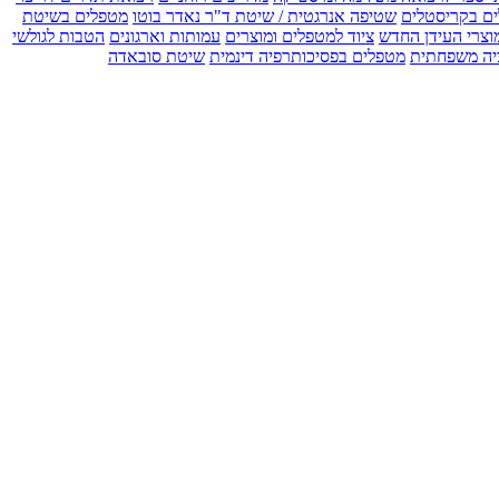
ים בקריסטלים
שטיפה אנרגטית / שיטת ד"ר נאדר בוטו
מטפלים בשיטת
וצרי העידן החדש
ציוד למטפלים ומוצרים
עמותות וארגונים
הטבות לגולשי
יה משפחתית
מטפלים בפסיכותרפיה דינמית
שיטת סובאדה