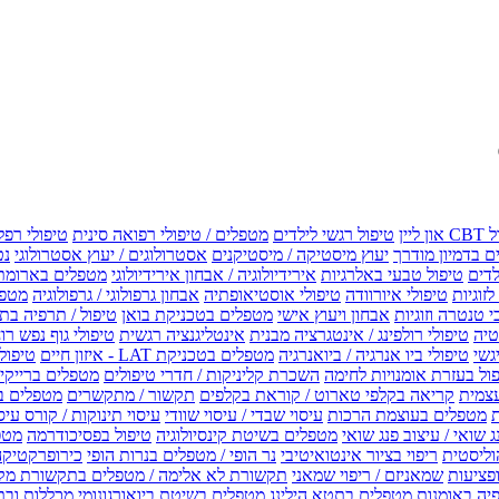
טיפול רגשי לילדים
מטפלים / טיפולי רפואה סינית
טיפולי רפל
 בדמיון מודרך
יעוץ מיסטיקה / מיסטיקנים
אסטרולוגים / יעוץ אסטרולוגי
נט
לדים
טיפול טבעי באלרגיות
אירידיולוגיה / אבחון אירידיולוגי
מטפלים בארומת
לזוגיות
טיפולי איורוודה
טיפולי אוסטיאופתיה
אבחון גרפולוגי / גרפולוגיה
מטפל
י טנטרה וזוגיות
אבחון ויעוץ אישי
מטפלים בטכניקת בואן
טיפול / תרפיה בת
טיה
טיפולי רולפינג / אינטגרציה מבנית
אינטליגנציה רגשית
טיפולי גוף נפש רו
טיפולי ביו אנרגיה / ביואנרגיה
מטפלים בטכניקת LAT - איזון חיים
טיפולי EMF איזון שדה אלקטר
ול בעזרת אומנויות לחימה
השכרת קליניקות / חדרי טיפולים
מטפלים ברייקי /
עצמית
קריאה בקלפי טארוט / קוראת בקלפים
תקשור / מתקשרים
מטפלים ב
ת
מטפלים בעוצמת הרכות
עיסוי שבדי / עיסוי שוודי
עיסוי תינוקות / קורס עיס
ג שואי / עיצוב פנג שואי
מטפלים בשיטת קינסיולוגיה
טיפול בפסיכודרמה
מטפ
וליסטית
ריפוי בציור אינטואיטיבי
נר הופי / מטפלים בנרות הופי
כירופרקטיקה
פציעות
שמאניזם / ריפוי שמאני
תקשורת לא אלימה / מטפלים בתקשורת מק
יה באומנות
מטפלים בתטא הילינג
מטפלים בשיטת ביואורגונומי
מכללות ובת