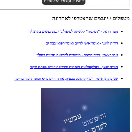
מטפלים / יועצים שהצטרפו לאחרונה
נועה הראל - "נשי.מה" קליניקה לטיפול גוף נפש בנשים בהרצליה
דורית לוינגר - אימון אישי לחיים ואימון רפואי בבת ים
אתי רצאבי | בריה בריאה - מנטורית לבריאות טבעית בחולון
אורית ששון - רפלקסולוגית מומחית ומדריכת הורים בפתח תקוה
שני בן נתן חיימי - ייעוץ לתזונה טבעית, אורח חיים בריא ופוטותרפיה בחיפה