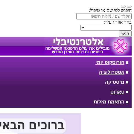
חיפוש לפי שם או טיפול:
בחר אזור / עיר:
חפש
■
הורוסקופ יומי
■
אסטרולוגיה
■
מיסטיקה
■
טארוט
■
התאמת מזלות