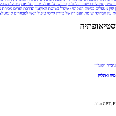
דיטציה
מטפלים בשחזור גלגולים
פירוש חלומות / פתרון חלומות
טיפול / מטפל
 שין
מטפלים בגישת האקומי / טיפול בשיטת האקומי
הדרכת הורים
מכירת מ
 עין הבדולח
שיטת העבודה של ביירון קייטי
טיפול רגשי למבוגרים
קונסטלצ
וסטיאופתיה
ה ואונליין