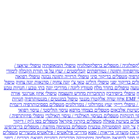
קסולוגיה / מטפלים ברפלקסולוגיה
טיפולי הומאופתיה
טיפולי שיאצו /
ורופתיה ותזונה / נטורופתים
קבליסטים / יעוץ על פי תורת הקבלה
לימודי
רפיה
מטפלים בדיקור סיני
טיפולי הרזייה ותזונה נכונה
טיפולי רפואה
ים בדיקור יפני
טיפולי הילינג
טאי צ'י
יוגה צחוק / סדנאות יוגה צחוק
טיפול
נועה
טיפולים בחדר מלח
סטודיו ליוגה / מדריכי יוגה
בתי טבע / חנויות טבע
ח
טיפולי ביופידבק
התחברות מחדש והעצמה
טיפולי איזון אנרגטי
אורה
ו מגנטי
טיפול במגנטים / מגנטותרפיה
חנויות
 טיפולי רייקי
יעוץ נומרולוגי / נומרולוגים
מטפלים בפסיכותרפיה דינמית
שיטת אלבאום
מטפלים בצמחי מרפא
עיסוי הוליסטי / עיסוי רפואי
וי תינוקות
מטפלים בעיסוי תאילנדי / עיסוי תאילנדי
טיפולי פיזיותרפיה /
לים בשיטת פאולה
מטפלים בקרניו סקראל
מטפלים בסו ג'וק / דיקור
צי' קונג
קוסמטיקה טבעית
מטפלים בנשימה מודעת / מטפלים בריברסינג
רבת
מועדוני בריאות / ספא
מדריכי פילאטיס / פילאטיס מכשירים
מטפלים
י ספר לרפואה משלימה ומיסטיקה
מדריכים רוחניים
רפואת תדרים / ריפוי