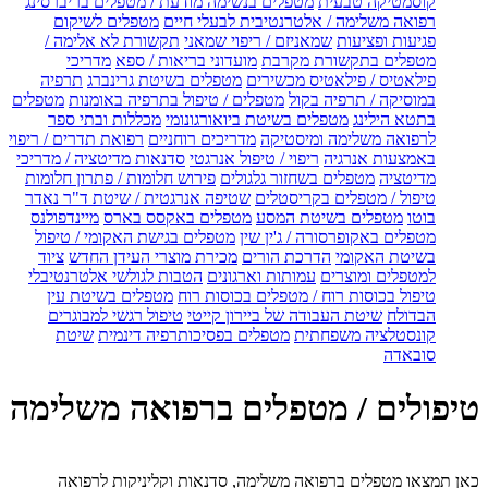
קוסמטיקה טבעית
מטפלים בנשימה מודעת / מטפלים בריברסינג
רפואה משלימה / אלטרנטיבית לבעלי חיים
מטפלים לשיקום
פגיעות ופציעות
שמאניזם / ריפוי שמאני
תקשורת לא אלימה /
מטפלים בתקשורת מקרבת
מועדוני בריאות / ספא
מדריכי
פילאטיס / פילאטיס מכשירים
מטפלים בשיטת גרינברג
תרפיה
במוסיקה / תרפיה בקול
מטפלים / טיפול בתרפיה באומנות
מטפלים
בתטא הילינג
מטפלים בשיטת ביואורגונומי
מכללות ובתי ספר
לרפואה משלימה ומיסטיקה
מדריכים רוחניים
רפואת תדרים / ריפוי
באמצעות אנרגיה
ריפוי / טיפול אנרגטי
סדנאות מדיטציה / מדריכי
מדיטציה
מטפלים בשחזור גלגולים
פירוש חלומות / פתרון חלומות
טיפול / מטפלים בקריסטלים
שטיפה אנרגטית / שיטת ד"ר נאדר
בוטו
מטפלים בשיטת המסע
מטפלים באקסס בארס
מיינדפולנס
מטפלים באקופרסורה / ג'ין שין
מטפלים בגישת האקומי / טיפול
בשיטת האקומי
הדרכת הורים
מכירת מוצרי העידן החדש
ציוד
למטפלים ומוצרים
עמותות וארגונים
הטבות לגולשי אלטרנטיבלי
טיפול בכוסות רוח / מטפלים בכוסות רוח
מטפלים בשיטת עין
הבדולח
שיטת העבודה של ביירון קייטי
טיפול רגשי למבוגרים
קונסטלציה משפחתית
מטפלים בפסיכותרפיה דינמית
שיטת
סובאדה
טיפולים / מטפלים ברפואה משלימה
כאן תמצאו מטפלים ברפואה משלימה, סדנאות וקליניקות לרפואה