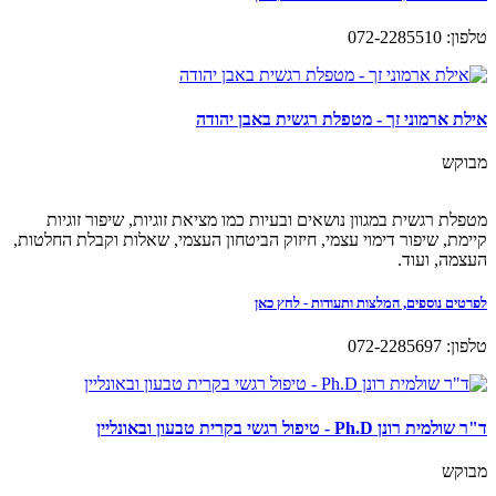
טלפון: 072-2285510
אילת ארמוני זך - מטפלת רגשית באבן יהודה
מבוקש
מטפלת רגשית במגוון נושאים ובעיות כמו מציאת זוגיות, שיפור זוגיות
קיימת, שיפור דימוי עצמי, חיזוק הביטחון העצמי, שאלות וקבלת החלטות,
העצמה, ועוד.
לפרטים נוספים, המלצות ותעודות - לחץ כאן
טלפון: 072-2285697
ד"ר שולמית רונן Ph.D - טיפול רגשי בקרית טבעון ובאונליין
מבוקש