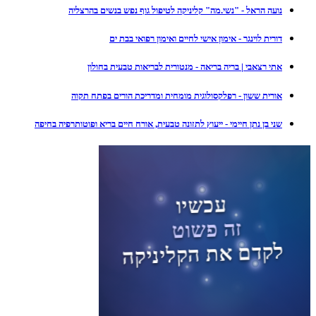
נועה הראל - "נשי.מה" קליניקה לטיפול גוף נפש בנשים בהרצליה
דורית לוינגר - אימון אישי לחיים ואימון רפואי בבת ים
אתי רצאבי | בריה בריאה - מנטורית לבריאות טבעית בחולון
אורית ששון - רפלקסולוגית מומחית ומדריכת הורים בפתח תקוה
שני בן נתן חיימי - ייעוץ לתזונה טבעית, אורח חיים בריא ופוטותרפיה בחיפה