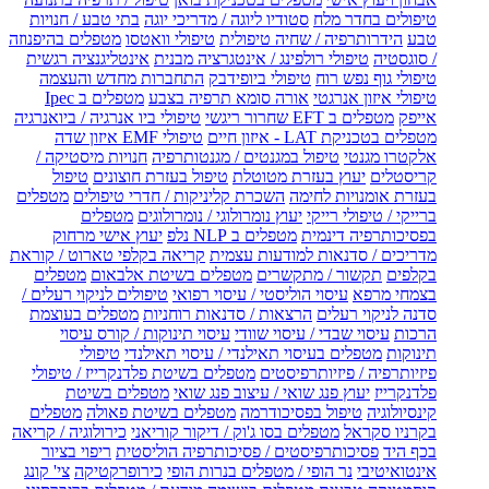
טיפולים בחדר מלח
סטודיו ליוגה / מדריכי יוגה
בתי טבע / חנויות
טבע
הידרותרפיה / שחיה טיפולית
טיפולי וואטסו
מטפלים בהיפנוזה
/ סוגסטיה
טיפולי רולפינג / אינטגרציה מבנית
אינטליגנציה רגשית
טיפולי גוף נפש רוח
טיפולי ביופידבק
התחברות מחדש והעצמה
טיפולי איזון אנרגטי
אורה סומא תרפיה בצבע
מטפלים ב Ipec
אייפק
מטפלים ב EFT שחרור ריגשי
טיפולי ביו אנרגיה / ביואנרגיה
מטפלים בטכניקת LAT - איזון חיים
טיפולי EMF איזון שדה
אלקטרו מגנטי
טיפול במגנטים / מגנטותרפיה
חנויות מיסטיקה /
קריסטלים
יעוץ בעזרת מטוטלת
טיפול בעזרת חוצונים
טיפול
בעזרת אומנויות לחימה
השכרת קליניקות / חדרי טיפולים
מטפלים
ברייקי / טיפולי רייקי
יעוץ נומרולוגי / נומרולוגים
מטפלים
בפסיכותרפיה דינמית
מטפלים ב NLP נלפ
יעוץ אישי מרחוק
מדריכים / סדנאות למודעות עצמית
קריאה בקלפי טארוט / קוראת
בקלפים
תקשור / מתקשרים
מטפלים בשיטת אלבאום
מטפלים
בצמחי מרפא
עיסוי הוליסטי / עיסוי רפואי
טיפולים לניקוי רעלים /
סדנה לניקוי רעלים
הרצאות / סדנאות רוחניות
מטפלים בעוצמת
הרכות
עיסוי שבדי / עיסוי שוודי
עיסוי תינוקות / קורס עיסוי
תינוקות
מטפלים בעיסוי תאילנדי / עיסוי תאילנדי
טיפולי
פיזיותרפיה / פיזיותרפיסטים
מטפלים בשיטת פלדנקרייז / טיפולי
פלדנקרייז
יעוץ פנג שואי / עיצוב פנג שואי
מטפלים בשיטת
קינסיולוגיה
טיפול בפסיכודרמה
מטפלים בשיטת פאולה
מטפלים
בקרניו סקראל
מטפלים בסו ג'וק / דיקור קוריאני
כירולוגיה / קריאה
בכף היד
פסיכותרפיסטים / פסיכותרפיה הוליסטית
ריפוי בציור
אינטואיטיבי
נר הופי / מטפלים בנרות הופי
כירופרקטיקה
צי' קונג