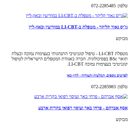
טלפון: 072-2285485
גו'יס נאור קליקר - מטפלת ב-LI-CBT במודיעין ובאון-ליין
מבוקש
מטפלת LI-CBT - טיפול קוגניטיבי התנהגותי בעצימות נמוכה ובעלת
תואר BSc בפסיכולוגיה. חברה באגודת המטפלים הישראלית לטיפול
קוגניטיבי בעצימות נמוכה LI-CBT.
לפרטים נוספים, המלצות ותעודות - לחץ כאן
טלפון: 072-2285983
אסף אברהם - פרחי באך ועיסוי רפואי בקרית ארבע
מבוקש