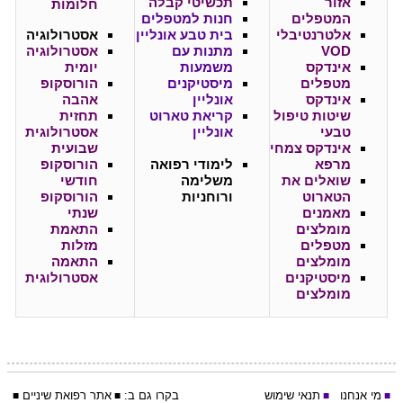
אזור
תכשיטי קבלה
חלומות
המטפלים
חנות למטפלים
אלטרנטיבלי
בית טבע אונליין
אסטרולוגיה
VOD
מתנות עם
אסטרולוגיה
אינדקס
משמעות
יומית
מטפלים
מיסטיקנים
הורוסקופ
אינדקס
אונליין
אהבה
שיטות טיפול
קריאת טארוט
תחזית
טבעי
אונליין
אסטרולוגית
אינדקס צמחי
שבועית
מרפא
לימודי רפואה
הורוסקופ
שואלים את
משלימה
חודשי
הטארוט
ורוחניות
הורוסקופ
מאמנים
שנתי
מומלצים
התאמת
מטפלים
מזלות
מומלצים
התאמה
מיסטיקנים
אסטרולוגית
מומלצים
מי אנחנו
תנאי שימוש
בקרו גם ב:
אתר
רפואת שיניים
■
■
■
■