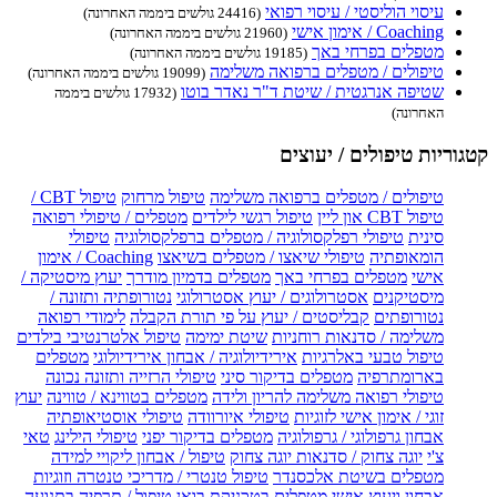
עיסוי הוליסטי / עיסוי רפואי
(24416 גולשים ביממה האחרונה)
Coaching / אימון אישי
(21960 גולשים ביממה האחרונה)
מטפלים בפרחי באך
(19185 גולשים ביממה האחרונה)
טיפולים / מטפלים ברפואה משלימה
(19099 גולשים ביממה האחרונה)
שטיפה אנרגטית / שיטת ד"ר נאדר בוטו
(17932 גולשים ביממה
האחרונה)
קטגוריות טיפולים / יעוצים
טיפולים / מטפלים ברפואה משלימה
טיפול מרחוק
טיפול CBT /
טיפול CBT און ליין
טיפול רגשי לילדים
מטפלים / טיפולי רפואה
סינית
טיפולי רפלקסולוגיה / מטפלים ברפלקסולוגיה
טיפולי
הומאופתיה
טיפולי שיאצו / מטפלים בשיאצו
Coaching / אימון
אישי
מטפלים בפרחי באך
מטפלים בדמיון מודרך
יעוץ מיסטיקה /
מיסטיקנים
אסטרולוגים / יעוץ אסטרולוגי
נטורופתיה ותזונה /
נטורופתים
קבליסטים / יעוץ על פי תורת הקבלה
לימודי רפואה
משלימה / סדנאות רוחניות
שיטת ימימה
טיפול אלטרנטיבי בילדים
טיפול טבעי באלרגיות
אירידיולוגיה / אבחון אירידיולוגי
מטפלים
בארומתרפיה
מטפלים בדיקור סיני
טיפולי הרזייה ותזונה נכונה
טיפולי רפואה משלימה להריון ולידה
מטפלים בטווינא / טווינה
יעוץ
זוגי / אימון אישי לזוגיות
טיפולי איורוודה
טיפולי אוסטיאופתיה
אבחון גרפולוגי / גרפולוגיה
מטפלים בדיקור יפני
טיפולי הילינג
טאי
צ'י
יוגה צחוק / סדנאות יוגה צחוק
טיפול / אבחון ליקויי למידה
מטפלים בשיטת אלכסנדר
טיפול טנטרי / מדריכי טנטרה וזוגיות
אבחון ויעוץ אישי
מטפלים בטכניקת בואן
טיפול / תרפיה בתנועה