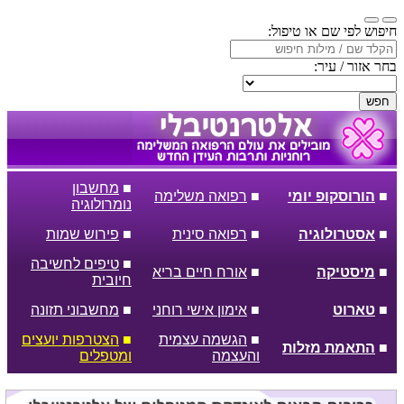
חיפוש לפי שם או טיפול:
בחר אזור / עיר:
חפש
■
מחשבון
■
הורוסקופ יומי
■
רפואה משלימה
נומרולוגיה
■
אסטרולוגיה
■
רפואה סינית
■
פירוש שמות
■
טיפים לחשיבה
■
מיסטיקה
■
אורח חיים בריא
חיובית
■
טארוט
■
אימון אישי רוחני
■
מחשבוני תזונה
■
הגשמה עצמית
■
הצטרפות יועצים
■
התאמת מזלות
והעצמה
ומטפלים