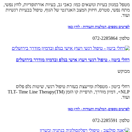
מטפל במגוון בעיות ונושאים כמו: כאבי גב, בעיות אורתופדיות, לחץ נפשי,
מתח נפשי, סטרס, חיזוק המצב האנרגטי של הגוף, טיפול בבעיות רגשיות
ועוד.
לפרטים נוספים, המלצות ותעודות - לחץ כאן
טלפון: 072-2285864
רחלי ביטון - טיפול רגשי ויעוץ אישי בנלפ ובדמיון מודרך בירושלים
מבוקש
רחלי ביטון - מטפלת ומייעצת בעזרת טיפול רגשי, שיטות נלפ פלוס
NLP+, דמיון מודרך, תרפיית קו הזמן (TLT- Time Line Therapy(TM
ועוד.
לפרטים נוספים, המלצות ותעודות - לחץ כאן
טלפון: 072-2285591