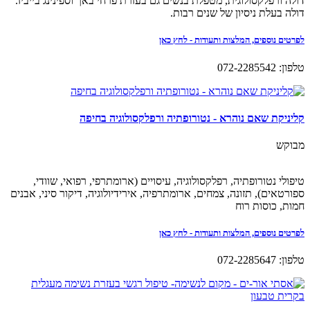
דולה ורפלקסולוגית, מטפלת בנשים גם בעזרת פרחי באך וספינינג בייביז.
דולה בעלת ניסיון של שנים רבות.
לפרטים נוספים, המלצות ותעודות - לחץ כאן
טלפון: 072-2285542
קליניקת שאם נוהרא - נטורופתיה ורפלקסולוגיה בחיפה
מבוקש
טיפולי נטורופתיה, רפלקסולוגיה, עיסויים (ארומתרפי, רפואי, שוודי,
ספורטאים), תזונה, צמחים, ארומתרפיה, אירידיולוגיה, דיקור סיני, אבנים
חמות, כוסות רוח
לפרטים נוספים, המלצות ותעודות - לחץ כאן
טלפון: 072-2285647