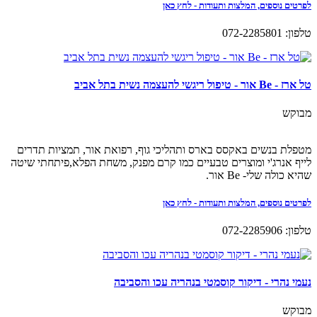
לפרטים נוספים, המלצות ותעודות - לחץ כאן
טלפון: 072-2285801
טל ארז - Be אור - טיפול ריגשי להעצמה נשית בתל אביב
מבוקש
מטפלת בנשים באקסס בארס ותהליכי גוף, רפואת אור, תמציות תדרים
לייף אנרג'י ומוצרים טבעיים כמו קרם מפנק, משחת הפלא,פיתחתי שיטה
שהיא כולה שלי- Be אור.
לפרטים נוספים, המלצות ותעודות - לחץ כאן
טלפון: 072-2285906
נעמי נהרי - דיקור קוסמטי בנהריה עכו והסביבה
מבוקש