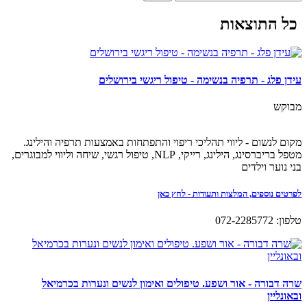
כל התוצאות
עידן פלג - תרפיה בנשימה - טיפול ריגשי בירושלים
מבוקש
מקום לנשום - ליווי תהליכי ריפוי והתפתחות באמצעות תרפיה והילינג.
מטפל בריברסינג, הילינג, רייקי, NLP, טיפול רגשי, שיחה וליווי למבוגרים,
בני נוער וילדים
לפרטים נוספים, המלצות ותעודות - לחץ כאן
טלפון: 072-2285772
שרה דבורה - אור ושפע. טיפולים ואימון לנשים ונערות בכרמיאל
ובאונליין