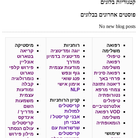
קטגוריות בלוגים
פוסטים אחרונים בבלוגים
No new blog posts
רפואה
רוחניות
מיסטיקה
משלימה
יוגה ומדיטציה
קריאה
טיפולי
מדיטציה בדמיון
בטארוט
רפואה
מודרך
אונליין
משלימה
מודעות עצמית
פירוש קלפי
רפואה סינית
גוף ונפש
טארוט
פרחי באך
פנג שואי
נומרולוגיה
דיאטה ותזונה
אימון אישי
קבלה
צמחי מרפא
NLP
ומודעות
נטורופתיה
עצמית
קניון
הרוחניות
טיפולים
משמעות
קריסטלים
אלטרנטיביים
השם
למזלות
VOD רפואה
מדריך /
אבני קריסטל /
משלימה
אינדקס
אבני חן
הומאופתיה
קריסטלים
שרשראות עם
עולם הנסתר
שימושי
קריסטלים
מילון פירוש