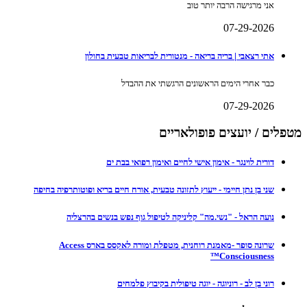
אני מרגישה הרבה יותר טוב
07-29-2026
אתי רצאבי | בריה בריאה - מנטורית לבריאות טבעית בחולון
כבר אחרי הימים הראשונים הרגשתי את ההבדל
07-29-2026
מטפלים / יועצים פופולאריים
דורית לוינגר - אימון אישי לחיים ואימון רפואי בבת ים
שני בן נתן חיימי - ייעוץ לתזונה טבעית, אורח חיים בריא ופוטותרפיה בחיפה
נועה הראל - "נשי.מה" קליניקה לטיפול גוף נפש בנשים בהרצליה
שרונה סופר -מאמנת רוחנית, מטפלת ומורה לאקסס בארס Access
Consciousness™
רוני בן לב - רוניוגה - יוגה טיפולית בקיבוץ פלמחים