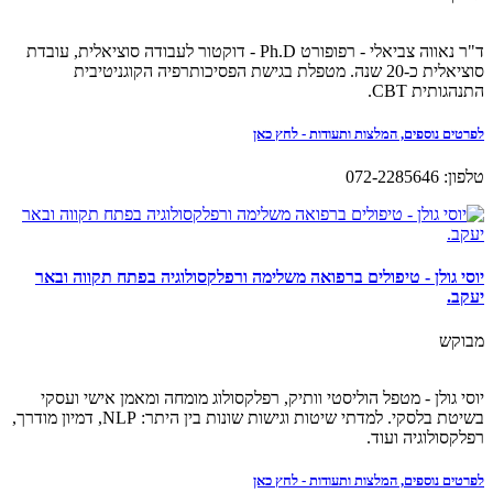
ד"ר נאווה צביאלי - רפופורט Ph.D - דוקטור לעבודה סוציאלית, עובדת
סוציאלית כ-20 שנה. מטפלת בגישת הפסיכותרפיה הקוגניטיבית
התנהגותית CBT.
לפרטים נוספים, המלצות ותעודות - לחץ כאן
טלפון: 072-2285646
יוסי גולן - טיפולים ברפואה משלימה ורפלקסולוגיה בפתח תקווה ובאר
יעקב.
מבוקש
יוסי גולן - מטפל הוליסטי וותיק, רפלקסולוג מומחה ומאמן אישי ועסקי
בשיטת בלסקי. למדתי שיטות וגישות שונות בין היתר: NLP, דמיון מודרך,
רפלקסולוגיה ועוד.
לפרטים נוספים, המלצות ותעודות - לחץ כאן