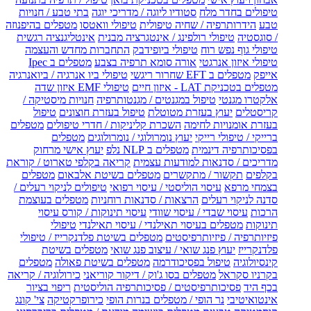
טיפולים בחדר מלח
סטודיו ליוגה / מדריכי יוגה
בתי טבע / חנויות
טבע
הידרותרפיה / שחיה טיפולית
טיפולי וואטסו
מטפלים בהיפנוזה
/ סוגסטיה
טיפולי רולפינג / אינטגרציה מבנית
אינטליגנציה רגשית
טיפולי גוף נפש רוח
טיפולי ביופידבק
התחברות מחדש והעצמה
טיפולי איזון אנרגטי
אורה סומא תרפיה בצבע
מטפלים ב Ipec
אייפק
מטפלים ב EFT שחרור ריגשי
טיפולי ביו אנרגיה / ביואנרגיה
מטפלים בטכניקת LAT - איזון חיים
טיפולי EMF איזון שדה
אלקטרו מגנטי
טיפול במגנטים / מגנטותרפיה
חנויות מיסטיקה /
קריסטלים
יעוץ בעזרת מטוטלת
טיפול בעזרת חוצונים
טיפול
בעזרת אומנויות לחימה
השכרת קליניקות / חדרי טיפולים
מטפלים
ברייקי / טיפולי רייקי
יעוץ נומרולוגי / נומרולוגים
מטפלים
בפסיכותרפיה דינמית
מטפלים ב NLP נלפ
יעוץ אישי מרחוק
מדריכים / סדנאות למודעות עצמית
קריאה בקלפי טארוט / קוראת
בקלפים
תקשור / מתקשרים
מטפלים בשיטת אלבאום
מטפלים
בצמחי מרפא
עיסוי הוליסטי / עיסוי רפואי
טיפולים לניקוי רעלים /
סדנה לניקוי רעלים
הרצאות / סדנאות רוחניות
מטפלים בעוצמת
הרכות
עיסוי שבדי / עיסוי שוודי
עיסוי תינוקות / קורס עיסוי
תינוקות
מטפלים בעיסוי תאילנדי / עיסוי תאילנדי
טיפולי
פיזיותרפיה / פיזיותרפיסטים
מטפלים בשיטת פלדנקרייז / טיפולי
פלדנקרייז
יעוץ פנג שואי / עיצוב פנג שואי
מטפלים בשיטת
קינסיולוגיה
טיפול בפסיכודרמה
מטפלים בשיטת פאולה
מטפלים
בקרניו סקראל
מטפלים בסו ג'וק / דיקור קוריאני
כירולוגיה / קריאה
בכף היד
פסיכותרפיסטים / פסיכותרפיה הוליסטית
ריפוי בציור
אינטואיטיבי
נר הופי / מטפלים בנרות הופי
כירופרקטיקה
צי' קונג