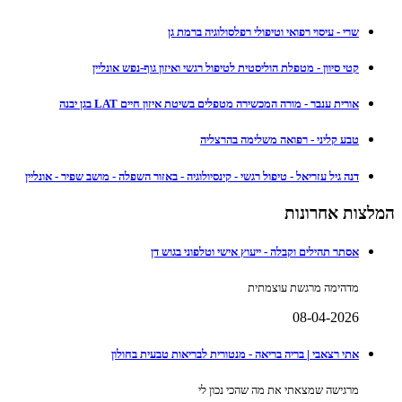
שרי - עיסוי רפואי וטיפולי רפלסולוגיה ברמת גן
קטי סיוון - מטפלת הוליסטית לטיפול רגשי ואיזון גוף-נפש אונליין
אורית ענבר - מורה המכשירה מטפלים בשיטת איזון חיים LAT בגן יבנה
טבע קליני - רפואה משלימה בהרצליה
דנה גיל עזריאל - טיפול רגשי - קינסיולוגיה - באזור השפלה - מושב שפיר - אונליין
המלצות אחרונות
אסתר תהילים וקבלה - ייעוץ אישי וטלפוני בגוש דן
מדהימה מרגשת עוצמתית
08-04-2026
אתי רצאבי | בריה בריאה - מנטורית לבריאות טבעית בחולון
מרגישה שמצאתי את מה שהכי נכון לי