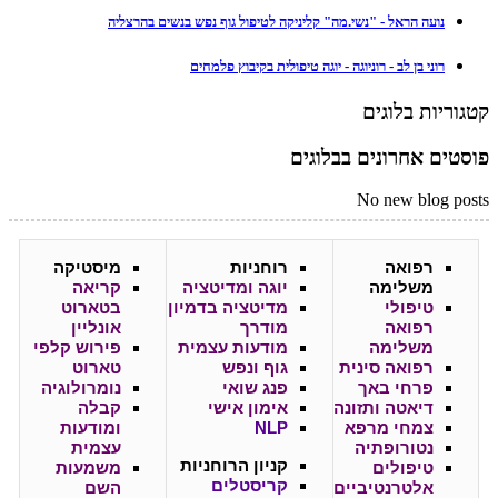
נועה הראל - "נשי.מה" קליניקה לטיפול גוף נפש בנשים בהרצליה
רוני בן לב - רוניוגה - יוגה טיפולית בקיבוץ פלמחים
קטגוריות בלוגים
פוסטים אחרונים בבלוגים
No new blog posts
רפואה
רוחניות
מיסטיקה
משלימה
יוגה ומדיטציה
קריאה
טיפולי
מדיטציה בדמיון
בטארוט
רפואה
מודרך
אונליין
משלימה
מודעות עצמית
פירוש קלפי
רפואה סינית
גוף ונפש
טארוט
פרחי באך
פנג שואי
נומרולוגיה
דיאטה ותזונה
אימון אישי
קבלה
צמחי מרפא
NLP
ומודעות
נטורופתיה
עצמית
קניון
הרוחניות
טיפולים
משמעות
קריסטלים
אלטרנטיביים
השם