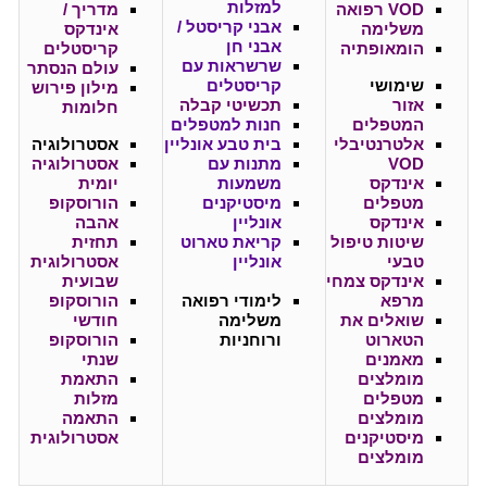
למזלות
VOD רפואה
מדריך /
אבני קריסטל /
משלימה
אינדקס
אבני חן
הומאופתיה
קריסטלים
שרשראות עם
עולם הנסתר
שימושי
קריסטלים
מילון פירוש
אזור
תכשיטי קבלה
חלומות
המטפלים
חנות למטפלים
אלטרנטיבלי
בית טבע אונליין
אסטרולוגיה
VOD
מתנות עם
אסטרולוגיה
אינדקס
משמעות
יומית
מטפלים
מיסטיקנים
הורוסקופ
אינדקס
אונליין
אהבה
שיטות טיפול
קריאת טארוט
תחזית
טבעי
אונליין
אסטרולוגית
אינדקס צמחי
שבועית
מרפא
לימודי רפואה
הורוסקופ
שואלים את
משלימה
חודשי
הטארוט
ורוחניות
הורוסקופ
מאמנים
שנתי
מומלצים
התאמת
מטפלים
מזלות
מומלצים
התאמה
מיסטיקנים
אסטרולוגית
מומלצים