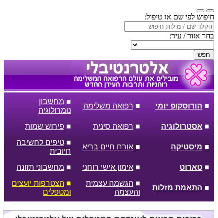
חיפוש לפי שם או טיפול:
בחר אזור / עיר:
חפש
■
מחשבון
■
הורוסקופ יומי
■
רפואה משלימה
נומרולוגיה
■
אסטרולוגיה
■
רפואה סינית
■
פירוש שמות
■
טיפים לחשיבה
■
מיסטיקה
■
אורח חיים בריא
חיובית
■
טארוט
■
אימון אישי רוחני
■
מחשבוני תזונה
■
הגשמה עצמית
■
הצטרפות יועצים
■
התאמת מזלות
והעצמה
ומטפלים