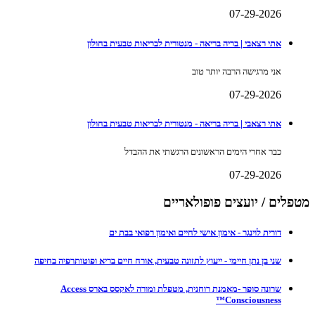
07-29-2026
אתי רצאבי | בריה בריאה - מנטורית לבריאות טבעית בחולון
אני מרגישה הרבה יותר טוב
07-29-2026
אתי רצאבי | בריה בריאה - מנטורית לבריאות טבעית בחולון
כבר אחרי הימים הראשונים הרגשתי את ההבדל
07-29-2026
מטפלים / יועצים פופולאריים
דורית לוינגר - אימון אישי לחיים ואימון רפואי בבת ים
שני בן נתן חיימי - ייעוץ לתזונה טבעית, אורח חיים בריא ופוטותרפיה בחיפה
שרונה סופר -מאמנת רוחנית, מטפלת ומורה לאקסס בארס Access
Consciousness™