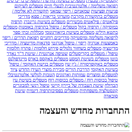
קוסמטיקה טבעית
מטפלים בנשימה מודעת / מטפלים בריברסינג
רפואה משלימה / אלטרנטיבית לבעלי חיים
מטפלים לשיקום
פגיעות ופציעות
שמאניזם / ריפוי שמאני
תקשורת לא אלימה /
מטפלים בתקשורת מקרבת
מועדוני בריאות / ספא
מדריכי
פילאטיס / פילאטיס מכשירים
מטפלים בשיטת גרינברג
תרפיה
במוסיקה / תרפיה בקול
מטפלים / טיפול בתרפיה באומנות
מטפלים
בתטא הילינג
מטפלים בשיטת ביואורגונומי
מכללות ובתי ספר
לרפואה משלימה ומיסטיקה
מדריכים רוחניים
רפואת תדרים / ריפוי
באמצעות אנרגיה
ריפוי / טיפול אנרגטי
סדנאות מדיטציה / מדריכי
מדיטציה
מטפלים בשחזור גלגולים
פירוש חלומות / פתרון חלומות
טיפול / מטפלים בקריסטלים
שטיפה אנרגטית / שיטת ד"ר נאדר
בוטו
מטפלים בשיטת המסע
מטפלים באקסס בארס
מיינדפולנס
מטפלים באקופרסורה / ג'ין שין
מטפלים בגישת האקומי / טיפול
בשיטת האקומי
הדרכת הורים
מכירת מוצרי העידן החדש
ציוד
למטפלים ומוצרים
עמותות וארגונים
הטבות לגולשי אלטרנטיבלי
טיפול בכוסות רוח / מטפלים בכוסות רוח
מטפלים בשיטת עין
הבדולח
שיטת העבודה של ביירון קייטי
טיפול רגשי למבוגרים
קונסטלציה משפחתית
מטפלים בפסיכותרפיה דינמית
שיטת
סובאדה
התחברות מחדש והעצמה