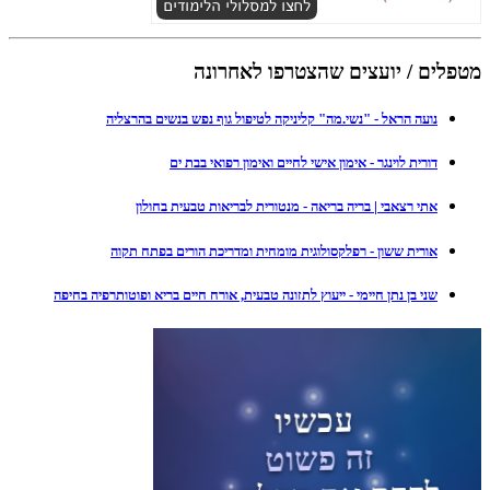
מטפלים / יועצים שהצטרפו לאחרונה
נועה הראל - "נשי.מה" קליניקה לטיפול גוף נפש בנשים בהרצליה
דורית לוינגר - אימון אישי לחיים ואימון רפואי בבת ים
אתי רצאבי | בריה בריאה - מנטורית לבריאות טבעית בחולון
אורית ששון - רפלקסולוגית מומחית ומדריכת הורים בפתח תקוה
שני בן נתן חיימי - ייעוץ לתזונה טבעית, אורח חיים בריא ופוטותרפיה בחיפה