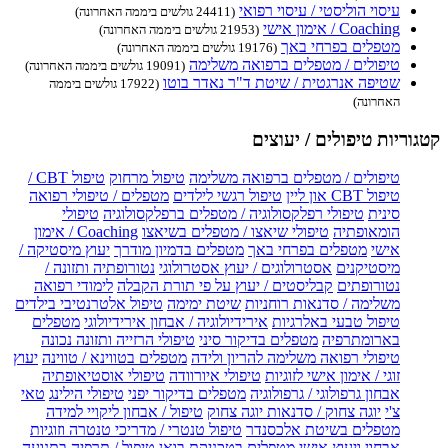
עיסוי הוליסטי / עיסוי רפואי
(24411 גולשים ביממה האחרונה)
Coaching / אימון אישי
(21953 גולשים ביממה האחרונה)
מטפלים בפרחי באך
(19176 גולשים ביממה האחרונה)
טיפולים / מטפלים ברפואה משלימה
(19091 גולשים ביממה האחרונה)
שטיפה אנרגטית / שיטת ד"ר נאדר בוטו
(17922 גולשים ביממה
האחרונה)
קטגוריות טיפולים / יעוצים
טיפולים / מטפלים ברפואה משלימה
טיפול מרחוק
טיפול CBT /
טיפול CBT און ליין
טיפול רגשי לילדים
מטפלים / טיפולי רפואה
סינית
טיפולי רפלקסולוגיה / מטפלים ברפלקסולוגיה
טיפולי
הומאופתיה
טיפולי שיאצו / מטפלים בשיאצו
Coaching / אימון
אישי
מטפלים בפרחי באך
מטפלים בדמיון מודרך
יעוץ מיסטיקה /
מיסטיקנים
אסטרולוגים / יעוץ אסטרולוגי
נטורופתיה ותזונה /
נטורופתים
קבליסטים / יעוץ על פי תורת הקבלה
לימודי רפואה
משלימה / סדנאות רוחניות
שיטת ימימה
טיפול אלטרנטיבי בילדים
טיפול טבעי באלרגיות
אירידיולוגיה / אבחון אירידיולוגי
מטפלים
בארומתרפיה
מטפלים בדיקור סיני
טיפולי הרזייה ותזונה נכונה
טיפולי רפואה משלימה להריון ולידה
מטפלים בטווינא / טווינה
יעוץ
זוגי / אימון אישי לזוגיות
טיפולי איורוודה
טיפולי אוסטיאופתיה
אבחון גרפולוגי / גרפולוגיה
מטפלים בדיקור יפני
טיפולי הילינג
טאי
צ'י
יוגה צחוק / סדנאות יוגה צחוק
טיפול / אבחון ליקויי למידה
מטפלים בשיטת אלכסנדר
טיפול טנטרי / מדריכי טנטרה וזוגיות
אבחון ויעוץ אישי
מטפלים בטכניקת בואן
טיפול / תרפיה בתנועה