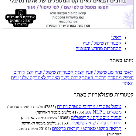
ראשי
קטגוריות טיפול / יעוץ
התחברות מחדש והעצמה
ניווט באתר
ראשי
בחר סוג טיפול / יועץ
הצגת קטגוריות טיפול / יעוץ
הצג אזורים
חיפוש מתקדם
פרסום באתר
יצירת קשר
הצטרף לאינדקס שלנו
מפת
האתר
קטגוריות פופולאריות באתר
טיפול טנטרי / מדריכי טנטרה וזוגיות
(47855 גולשים ביממה האחרונה)
מטפלים ב NLP נלפ
(41705 גולשים ביממה האחרונה)
חנויות מיסטיקה / קריסטלים
(26368 גולשים ביממה האחרונה)
הידרותרפיה / שחיה טיפולית
(26163 גולשים ביממה האחרונה)
קריאה בקלפי טארוט / קוראת בקלפים
(25104 גולשים ביממה
האחרונה)