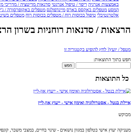
באמצעות אנרגיה
ריפוי / טיפול אנרגטי
סדנאות מדיטציה / מדריכי מ
המסע
מטפלים באקסס בארס
מיינדפולנס
מטפלים באקופרסורה / ג'ין
אלטרנטיבלי
טיפול בכוסות רוח / מטפלים בכוסות רוח
מטפלים בשיטת
הרצאות / סדנאות רוחניות בשרון הרצ
מטפל / יועץ? לחץ להופיע בקטגוריה זו
חפש בתוך התוצאות:
חפש
כל התוצאות
איילת בנטל - אסטרולוגיה ואימון אישי - ייעוץ און-ליין
מבוקש
מעניקה יעוץ אישי בטלפון במגוון נושאים - שינוי בחיים, במצבי משבר, קונפל