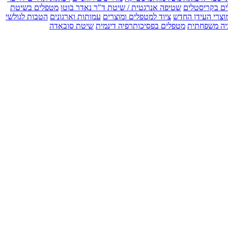
ים בקריסטלים
שטיפה אנרגטית / שיטת ד"ר נאדר בוטו
מטפלים בשיטת
וצרי העידן החדש
ציוד למטפלים ומוצרים
עמותות וארגונים
הטבות לגולשי
יה משפחתית
מטפלים בפסיכותרפיה דינמית
שיטת סובאדה