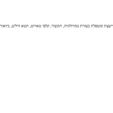
צת ומטפלת בעזרת נומרולוגיה, תקשור, קלפי טארוט, תטא הילינג, ביואורגונ