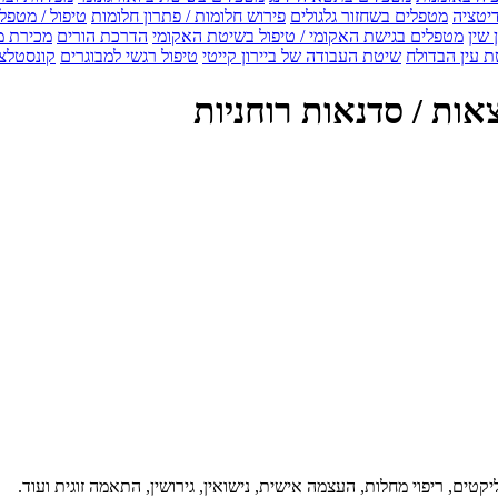
דיטציה
מטפלים בשחזור גלגולים
פירוש חלומות / פתרון חלומות
טיפול / מטפל
 שין
מטפלים בגישת האקומי / טיפול בשיטת האקומי
הדרכת הורים
מכירת מ
 עין הבדולח
שיטת העבודה של ביירון קייטי
טיפול רגשי למבוגרים
קונסטלצ
אות / סדנאות רוחניות
יקטים, ריפוי מחלות, העצמה אישית, נישואין, גירושין, התאמה זוגית ועוד.