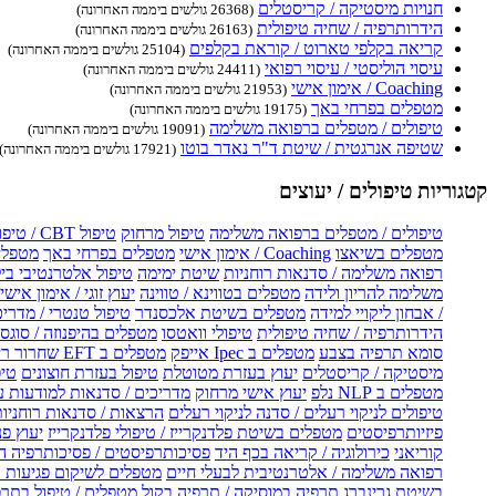
חנויות מיסטיקה / קריסטלים
(26368 גולשים ביממה האחרונה)
הידרותרפיה / שחיה טיפולית
(26163 גולשים ביממה האחרונה)
קריאה בקלפי טארוט / קוראת בקלפים
(25104 גולשים ביממה האחרונה)
עיסוי הוליסטי / עיסוי רפואי
(24411 גולשים ביממה האחרונה)
Coaching / אימון אישי
(21953 גולשים ביממה האחרונה)
מטפלים בפרחי באך
(19175 גולשים ביממה האחרונה)
טיפולים / מטפלים ברפואה משלימה
(19091 גולשים ביממה האחרונה)
שטיפה אנרגטית / שיטת ד"ר נאדר בוטו
(17921 גולשים ביממה האחרונה)
קטגוריות טיפולים / יעוצים
טיפולים / מטפלים ברפואה משלימה
טיפול מרחוק
טיפול CBT / טיפול CBT און ליין
מטפלים בשיאצו
Coaching / אימון אישי
מטפלים בפרחי באך
מטפלים
רפואה משלימה / סדנאות רוחניות
שיטת ימימה
טיפול אלטרנטיבי בי
משלימה להריון ולידה
מטפלים בטווינא / טווינה
יעוץ זוגי / אימון אישי 
/ אבחון ליקויי למידה
מטפלים בשיטת אלכסנדר
טיפול טנטרי / מדריכ
הידרותרפיה / שחיה טיפולית
טיפולי וואטסו
מטפלים בהיפנוזה / סוגס
סומא תרפיה בצבע
מטפלים ב Ipec אייפק
מטפלים ב EFT שחרור ריגשי
מיסטיקה / קריסטלים
יעוץ בעזרת מטוטלת
טיפול בעזרת חוצונים
טיפ
מטפלים ב NLP נלפ
יעוץ אישי מרחוק
מדריכים / סדנאות למודעות 
טיפולים לניקוי רעלים / סדנה לניקוי רעלים
הרצאות / סדנאות רוחניו
פיזיותרפיסטים
מטפלים בשיטת פלדנקרייז / טיפולי פלדנקרייז
יעוץ פנ
קוריאני
כירולוגיה / קריאה בכף היד
פסיכותרפיסטים / פסיכותרפיה ה
רפואה משלימה / אלטרנטיבית לבעלי חיים
מטפלים לשיקום פגיעות ו
בשיטת גרינברג
תרפיה במוסיקה / תרפיה בקול
מטפלים / טיפול בתרפ