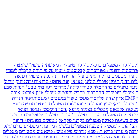
קסולוגיה / מטפלים ברפלקסולוגיה
טיפולי הומאופתיה
טיפולי שיאצו /
ורופתיה ותזונה / נטורופתים
קבליסטים / יעוץ על פי תורת הקבלה
לימודי
רפיה
מטפלים בדיקור סיני
טיפולי הרזייה ותזונה נכונה
טיפולי רפואה
ים בדיקור יפני
טיפולי הילינג
טאי צ'י
יוגה צחוק / סדנאות יוגה צחוק
טיפול
נועה
טיפולים בחדר מלח
סטודיו ליוגה / מדריכי יוגה
בתי טבע / חנויות טבע
ח
טיפולי ביופידבק
התחברות מחדש והעצמה
טיפולי איזון אנרגטי
אורה
ו מגנטי
טיפול במגנטים / מגנטותרפיה
חנויות
 טיפולי רייקי
יעוץ נומרולוגי / נומרולוגים
מטפלים בפסיכותרפיה דינמית
שיטת אלבאום
מטפלים בצמחי מרפא
עיסוי הוליסטי / עיסוי רפואי
וי תינוקות
מטפלים בעיסוי תאילנדי / עיסוי תאילנדי
טיפולי פיזיותרפיה /
לים בשיטת פאולה
מטפלים בקרניו סקראל
מטפלים בסו ג'וק / דיקור
צי' קונג
קוסמטיקה טבעית
מטפלים בנשימה מודעת / מטפלים בריברסינג
רבת
מועדוני בריאות / ספא
מדריכי פילאטיס / פילאטיס מכשירים
מטפלים
י ספר לרפואה משלימה ומיסטיקה
מדריכים רוחניים
רפואת תדרים / ריפוי