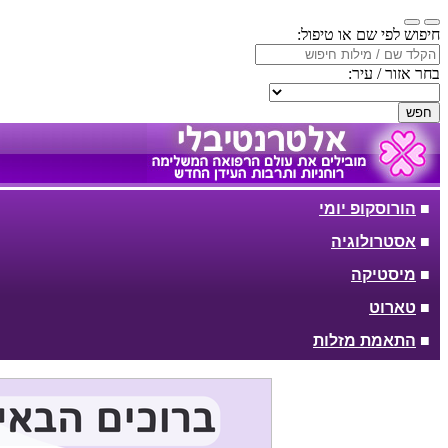
חיפוש לפי שם או טיפול:
בחר אזור / עיר:
חפש
■
הורוסקופ יומי
■
אסטרולוגיה
■
מיסטיקה
■
טארוט
■
התאמת מזלות