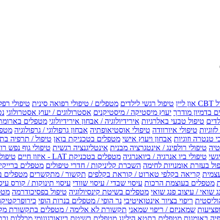
טיפול רגשי לילדים
מטפלים / טיפולי רפואה סינית
טיפולי רפל
 בדמיון מודרך
יעוץ מיסטיקה / מיסטיקנים
אסטרולוגים / יעוץ אסטרולוגי
נט
לדים
טיפול טבעי באלרגיות
אירידיולוגיה / אבחון אירידיולוגי
מטפלים בארומת
לזוגיות
טיפולי איורוודה
טיפולי אוסטיאופתיה
אבחון גרפולוגי / גרפולוגיה
מטפל
י טנטרה וזוגיות
אבחון ויעוץ אישי
מטפלים בטכניקת בואן
טיפול / תרפיה בת
טיה
טיפולי רולפינג / אינטגרציה מבנית
אינטליגנציה רגשית
טיפולי גוף נפש רו
טיפולי ביו אנרגיה / ביואנרגיה
מטפלים בטכניקת LAT - איזון חיים
טיפולי EMF איזון שדה אלקטר
ול בעזרת אומנויות לחימה
השכרת קליניקות / חדרי טיפולים
מטפלים ברייקי /
עצמית
קריאה בקלפי טארוט / קוראת בקלפים
תקשור / מתקשרים
מטפלים ב
ת
מטפלים בעוצמת הרכות
עיסוי שבדי / עיסוי שוודי
עיסוי תינוקות / קורס עיס
ג שואי / עיצוב פנג שואי
מטפלים בשיטת קינסיולוגיה
טיפול בפסיכודרמה
מטפ
וליסטית
ריפוי בציור אינטואיטיבי
נר הופי / מטפלים בנרות הופי
כירופרקטיקה
פציעות
שמאניזם / ריפוי שמאני
תקשורת לא אלימה / מטפלים בתקשורת מק
יה באומנות
מטפלים בתטא הילינג
מטפלים בשיטת ביואורגונומי
מכללות ובת