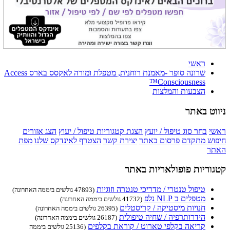
ראשי
שרונה סופר -מאמנת רוחנית, מטפלת ומורה לאקסס בארס Access
Consciousness™
הצבעות והמלצות
ניווט באתר
ראשי
בחר סוג טיפול / יועץ
הצגת קטגוריות טיפול / יעוץ
הצג אזורים
חיפוש מתקדם
פרסום באתר
יצירת קשר
הצטרף לאינדקס שלנו
מפת
האתר
קטגוריות פופולאריות באתר
טיפול טנטרי / מדריכי טנטרה וזוגיות
(47893 גולשים ביממה האחרונה)
מטפלים ב NLP נלפ
(41732 גולשים ביממה האחרונה)
חנויות מיסטיקה / קריסטלים
(26395 גולשים ביממה האחרונה)
הידרותרפיה / שחיה טיפולית
(26187 גולשים ביממה האחרונה)
קריאה בקלפי טארוט / קוראת בקלפים
(25136 גולשים ביממה