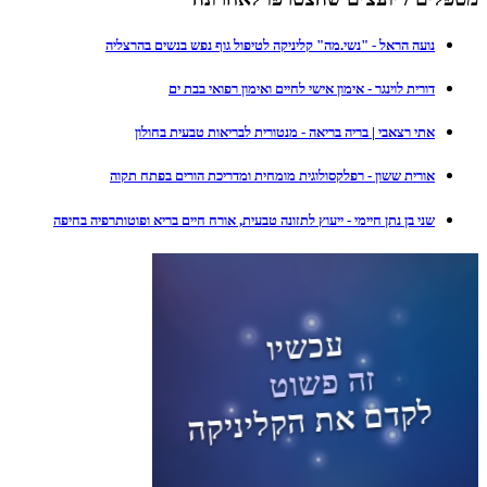
נועה הראל - "נשי.מה" קליניקה לטיפול גוף נפש בנשים בהרצליה
דורית לוינגר - אימון אישי לחיים ואימון רפואי בבת ים
אתי רצאבי | בריה בריאה - מנטורית לבריאות טבעית בחולון
אורית ששון - רפלקסולוגית מומחית ומדריכת הורים בפתח תקוה
שני בן נתן חיימי - ייעוץ לתזונה טבעית, אורח חיים בריא ופוטותרפיה בחיפה