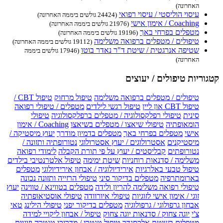
האחרונה)
עיסוי הוליסטי / עיסוי רפואי
(24424 גולשים ביממה האחרונה)
Coaching / אימון אישי
(21976 גולשים ביממה האחרונה)
מטפלים בפרחי באך
(19196 גולשים ביממה האחרונה)
טיפולים / מטפלים ברפואה משלימה
(19112 גולשים ביממה האחרונה)
שטיפה אנרגטית / שיטת ד"ר נאדר בוטו
(17946 גולשים ביממה
האחרונה)
קטגוריות טיפולים / יעוצים
טיפולים / מטפלים ברפואה משלימה
טיפול מרחוק
טיפול CBT /
טיפול CBT און ליין
טיפול רגשי לילדים
מטפלים / טיפולי רפואה
סינית
טיפולי רפלקסולוגיה / מטפלים ברפלקסולוגיה
טיפולי
הומאופתיה
טיפולי שיאצו / מטפלים בשיאצו
Coaching / אימון
אישי
מטפלים בפרחי באך
מטפלים בדמיון מודרך
יעוץ מיסטיקה /
מיסטיקנים
אסטרולוגים / יעוץ אסטרולוגי
נטורופתיה ותזונה /
נטורופתים
קבליסטים / יעוץ על פי תורת הקבלה
לימודי רפואה
משלימה / סדנאות רוחניות
שיטת ימימה
טיפול אלטרנטיבי בילדים
טיפול טבעי באלרגיות
אירידיולוגיה / אבחון אירידיולוגי
מטפלים
בארומתרפיה
מטפלים בדיקור סיני
טיפולי הרזייה ותזונה נכונה
טיפולי רפואה משלימה להריון ולידה
מטפלים בטווינא / טווינה
יעוץ
זוגי / אימון אישי לזוגיות
טיפולי איורוודה
טיפולי אוסטיאופתיה
אבחון גרפולוגי / גרפולוגיה
מטפלים בדיקור יפני
טיפולי הילינג
טאי
צ'י
יוגה צחוק / סדנאות יוגה צחוק
טיפול / אבחון ליקויי למידה
מטפלים בשיטת אלכסנדר
טיפול טנטרי / מדריכי טנטרה וזוגיות