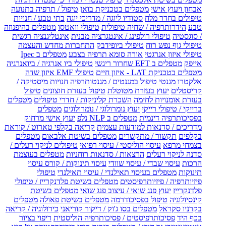
אבחון ויעוץ אישי
מטפלים בטכניקת בואן
טיפול / תרפיה בתנועה
טיפולים בחדר מלח
סטודיו ליוגה / מדריכי יוגה
בתי טבע / חנויות
טבע
הידרותרפיה / שחיה טיפולית
טיפולי וואטסו
מטפלים בהיפנוזה
/ סוגסטיה
טיפולי רולפינג / אינטגרציה מבנית
אינטליגנציה רגשית
טיפולי גוף נפש רוח
טיפולי ביופידבק
התחברות מחדש והעצמה
טיפולי איזון אנרגטי
אורה סומא תרפיה בצבע
מטפלים ב Ipec
אייפק
מטפלים ב EFT שחרור ריגשי
טיפולי ביו אנרגיה / ביואנרגיה
מטפלים בטכניקת LAT - איזון חיים
טיפולי EMF איזון שדה
אלקטרו מגנטי
טיפול במגנטים / מגנטותרפיה
חנויות מיסטיקה /
קריסטלים
יעוץ בעזרת מטוטלת
טיפול בעזרת חוצונים
טיפול
בעזרת אומנויות לחימה
השכרת קליניקות / חדרי טיפולים
מטפלים
ברייקי / טיפולי רייקי
יעוץ נומרולוגי / נומרולוגים
מטפלים
בפסיכותרפיה דינמית
מטפלים ב NLP נלפ
יעוץ אישי מרחוק
מדריכים / סדנאות למודעות עצמית
קריאה בקלפי טארוט / קוראת
בקלפים
תקשור / מתקשרים
מטפלים בשיטת אלבאום
מטפלים
בצמחי מרפא
עיסוי הוליסטי / עיסוי רפואי
טיפולים לניקוי רעלים /
סדנה לניקוי רעלים
הרצאות / סדנאות רוחניות
מטפלים בעוצמת
הרכות
עיסוי שבדי / עיסוי שוודי
עיסוי תינוקות / קורס עיסוי
תינוקות
מטפלים בעיסוי תאילנדי / עיסוי תאילנדי
טיפולי
פיזיותרפיה / פיזיותרפיסטים
מטפלים בשיטת פלדנקרייז / טיפולי
פלדנקרייז
יעוץ פנג שואי / עיצוב פנג שואי
מטפלים בשיטת
קינסיולוגיה
טיפול בפסיכודרמה
מטפלים בשיטת פאולה
מטפלים
בקרניו סקראל
מטפלים בסו ג'וק / דיקור קוריאני
כירולוגיה / קריאה
בכף היד
פסיכותרפיסטים / פסיכותרפיה הוליסטית
ריפוי בציור