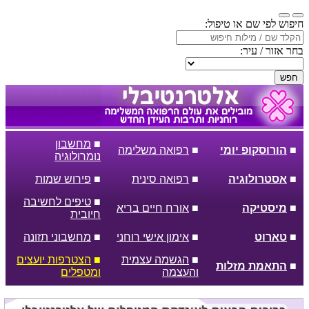
חיפוש לפי שם או טיפול:
בחר אזור / עיר:
חפש
■
מחשבון
■
הורוסקופ יומי
■
רפואה משלימה
נומרולוגיה
■
אסטרולוגיה
■
רפואה סינית
■
פירוש שמות
■
טיפים לחשיבה
■
מיסטיקה
■
אורח חיים בריא
חיובית
■
טארוט
■
אימון אישי רוחני
■
מחשבוני תזונה
■
הגשמה עצמית
■
הצטרפות יועצים
■
התאמת מזלות
והעצמה
ומטפלים