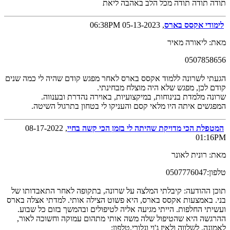
תודה תודה תודה מכל הלב באהבה ליאת
לימודי אקסס בארס
, 05-13-2023 06:38PM
מאת: ליאורה מאיר
0507858656
הגעתי לשרונה ללמוד אקסס בארס לאחר מפגש קודם שהיה לי כמה שנים
קודם לכן, מפגש שלא היה מוצלח מבחינתי.
שרונה מלמדת בנינוחות, במיקצועיות, באוירה נהדרת ובענווה.
המפגשים איתה היו מלאי קסם והעניקו לי בטחון בתרגול השיטה.
המטפלת הכי מדויקת שהיתה לי בזמן הכי קשה בחיי
, 08-17-2022
01:16PM
מאת: רונית לאונר
טלפון:0507776047
תוכן ההודעה: קיבלתי המלצה על שרונה, בתקופה לאחר התאבדותו של
בני. באמצעות אקסס בארס, היא פשוט הצילה אותי. למדתי אצלה בארס
ועשיתי החלפות. הייתי מגיעה אליה לטיפולים ובהמשך בזום כל שבוע.
ההרגשה היא שהטיפול שלה משה אותי מתהום עמוקה וחשוכה לאור,
לאמונה, לשלווה ולאיז ג'וי וגלורי.טלפון: