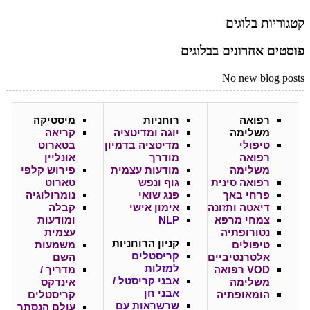
קטגוריות בלוגים
פוסטים אחרונים בבלוגים
No new blog posts
רפואה
רוחניות
מיסטיקה
משלימה
יוגה ומדיטציה
קריאה
טיפולי
מדיטציה בדמיון
בטארוט
רפואה
מודרך
אונליין
משלימה
מודעות עצמית
פירוש קלפי
רפואה סינית
גוף ונפש
טארוט
פרחי באך
פנג שואי
נומרולוגיה
דיאטה ותזונה
אימון אישי
קבלה
צמחי מרפא
NLP
ומודעות
נטורופתיה
עצמית
קניון
הרוחניות
טיפולים
משמעות
קריסטלים
אלטרנטיביים
השם
למזלות
VOD רפואה
מדריך /
אבני קריסטל /
משלימה
אינדקס
אבני חן
הומאופתיה
קריסטלים
שרשראות עם
עולם הנסתר