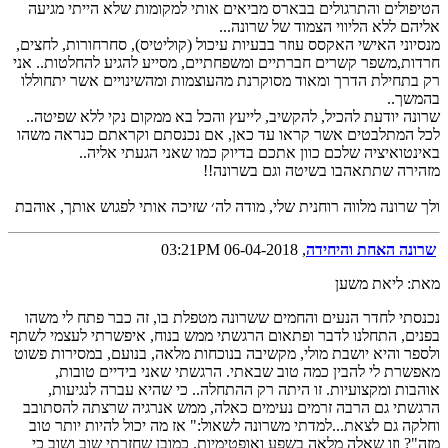
הטיפולים והתרגולים בבארס מביאים אותי למקומות שלא הייתי מגיעה
אליהם ללא הליווי הצמוד של שרונה...
מנסיוני האישי האקסס עוזר בבעיות עיכול (קוליטיס), סחרחורות, לחצים,
חרדות,משפר קשרים חברתיים ומשפחתיים, מסייע להגיע להחלטות.. אני
רק בתחילת הדרך ומאוד מסוקרנת מהעוצמות ומהשינויים אשר יתחוללו
בהמשך..
שרונה יודעת להכיל, להקשיב, לייעץ והכל בא ממקום נקי ללא שפיטה..
לכל המתלבטים אשר קראו עד כאן, אם נכנסתם וקראתם כנראה משהו
באינטואיציה שלכם כוון אתכם בדיוק כמו שאני הגעתי אליה..
מזהירה שתתאהבו בשיטה וגם בשרונה!!
ולך שרונה מלווה רוחנית שלי, מודה לה׳ שזיכה אותי לפגוש אותך, אוהבת
שרונה האחת והיחידה
, 06-04-2018 03:21PM
מאת: ליאת משען
נכנסתי לחדר הנעים והחמים ששרונה מטפלת בו, זה כבר פתח לי משהו
בפנים, התחלנו לדבר ופתאום הרגשתי ממש בנוח, איפשרתי לעצמי לשתף
ולספר והיא יושבת מולי, מקשיבה בנוכחות מלאה, בנועם, במסירות פשוט
מאפשרת לי להבין כמה טוב שבאתי. הרגשתי שאני בידיים טובות,
אוהבות ומקצועיות. זו היתה רק ההתחלה.. כי שהיא עברה לנגיעות,
הרגשתי גם הרבה זרמים נעימים כאלה, ממש אנרגיה שרצתה להסתובב
וחלקה גם לצאת...למדתי משרונה לשאול:" אז מה יכול להיות יותר טוב
מזה"? וזו שאלה מלאה בשפע ואופטימיות. כמובן שחזרתי שוב ושוב כי