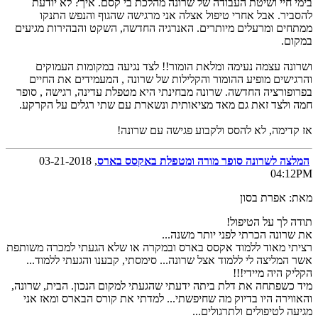
בימי חיי ושיטת העבודה של שרונה מהלכת בי קסם. איך? לא יודעת
להסביר. אבל אחרי טיפול אצלה אני מרגישה שהגוף והנפש התנקו
ממתחים ומרעלים מיותרים. האנרגיה החדשה, השקט והבהירות מגיעים
במקום.
ושרונה עצמה נעימה ומלאת הומור!! לצד נגיעה במקומות העמוקים
והרגישים מופיע ההומור והקלילות של שרונה , המעמידים את החיים
בפרופורציה החדשה. שרונה מבחינתי היא מטפלת עדינה, רגישה , סופר
חמה ולצד זאת גם מאד מציאותית ונשארת עם שתי רגלים על הקרקע.
אז קדימה, לא להסס ולקבוע פגישה עם שרונה!
המלצה לשרונה סופר מורה ומטפלת באקסס בארס
, 03-21-2018
04:12PM
מאת: אפרת בסון
תודה לך על הטיפול!
את שרונה הכרתי לפני יותר משנה...
רציתי מאוד ללמוד אקסס בארס ובמקרה או שלא הגעתי למכרה משותפת
אשר המליצה לי ללמוד אצל שרונה... סימסתי, קבענו והגעתי ללמוד...
הקליק היה מיידי!!!
מיד כשפתחה את דלת ביתה ידעתי שהגעתי למקום הנכון. הבית, שרונה,
והאווירה היו בדיוק מה שחיפשתי... למדתי את קורס הבארס ומאז אני
מגיעה לטיפולים ולתרגולים...