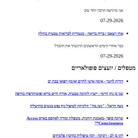
אני מרגישה הרבה יותר טוב
07-29-2026
אתי רצאבי | בריה בריאה - מנטורית לבריאות טבעית בחולון
כבר אחרי הימים הראשונים הרגשתי את ההבדל
07-29-2026
מטפלים / יועצים פופולאריים
דורית לוינגר - אימון אישי לחיים ואימון רפואי בבת ים
שני בן נתן חיימי - ייעוץ לתזונה טבעית, אורח חיים בריא ופוטותרפיה בחיפה
נועה הראל - "נשי.מה" קליניקה לטיפול גוף נפש בנשים בהרצליה
שרונה סופר -מאמנת רוחנית, מטפלת ומורה לאקסס בארס Access
Consciousness™
רוני בן לב - רוניוגה - יוגה טיפולית בקיבוץ פלמחים