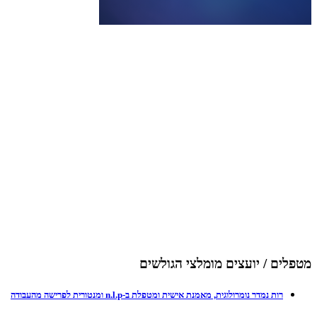
מטפלים / יועצים מומלצי הגולשים
רות נמדר נומרולוגית, מאמנת אישית ומטפלת ב-n.l.p ומנטורית לפרישה מהעבודה