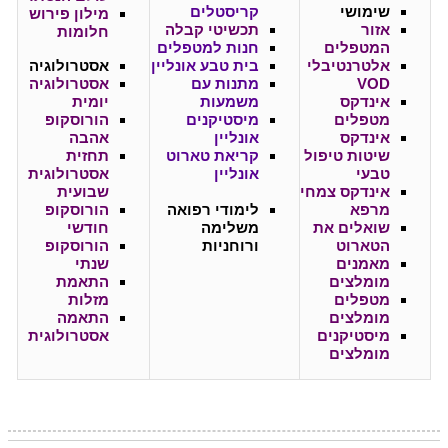
שימושי
קריסטלים
מילון פירוש
אזור
תכשיטי קבלה
חלומות
המטפלים
חנות למטפלים
אלטרנטיבלי
בית טבע אונליין
אסטרולוגיה
VOD
מתנות עם
אסטרולוגיה
אינדקס
משמעות
יומית
מטפלים
מיסטיקנים
הורוסקופ
אינדקס
אונליין
אהבה
שיטות טיפול
קריאת טארוט
תחזית
טבעי
אונליין
אסטרולוגית
אינדקס צמחי
שבועית
מרפא
לימודי רפואה
הורוסקופ
שואלים את
משלימה
חודשי
הטארוט
ורוחניות
הורוסקופ
מאמנים
שנתי
מומלצים
התאמת
מטפלים
מזלות
מומלצים
התאמה
מיסטיקנים
אסטרולוגית
מומלצים