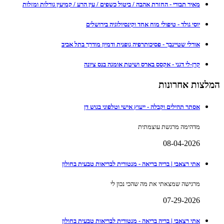
מאיר תבורי - החזרת אהבה / ביטול כשפים / עין הרע / קמיעין גורלות ומזלות
יוסי גולד - טיפולי מוח אחד וקינסיולוגיה בירושלים
אורלי שטיינבך - פסיכותרפיה גופנית ודמיון מודרך בתל אביב
קרן-לי דגני - אקסס בארס ושיטת אומגה בנס ציונה
המלצות אחרונות
אסתר תהילים וקבלה - ייעוץ אישי וטלפוני בגוש דן
מדהימה מרגשת עוצמתית
08-04-2026
אתי רצאבי | בריה בריאה - מנטורית לבריאות טבעית בחולון
מרגישה שמצאתי את מה שהכי נכון לי
07-29-2026
אתי רצאבי | בריה בריאה - מנטורית לבריאות טבעית בחולון