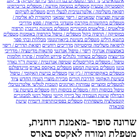
אינטואיטיבי
נר הופי / מטפלים בנרות הופי
כירופרקטיקה
צי' קונג
קוסמטיקה טבעית
מטפלים בנשימה מודעת / מטפלים בריברסינג
רפואה משלימה / אלטרנטיבית לבעלי חיים
מטפלים לשיקום
פגיעות ופציעות
שמאניזם / ריפוי שמאני
תקשורת לא אלימה /
מטפלים בתקשורת מקרבת
מועדוני בריאות / ספא
מדריכי
פילאטיס / פילאטיס מכשירים
מטפלים בשיטת גרינברג
תרפיה
במוסיקה / תרפיה בקול
מטפלים / טיפול בתרפיה באומנות
מטפלים
בתטא הילינג
מטפלים בשיטת ביואורגונומי
מכללות ובתי ספר
לרפואה משלימה ומיסטיקה
מדריכים רוחניים
רפואת תדרים / ריפוי
באמצעות אנרגיה
ריפוי / טיפול אנרגטי
סדנאות מדיטציה / מדריכי
מדיטציה
מטפלים בשחזור גלגולים
פירוש חלומות / פתרון חלומות
טיפול / מטפלים בקריסטלים
שטיפה אנרגטית / שיטת ד"ר נאדר
בוטו
מטפלים בשיטת המסע
מטפלים באקסס בארס
מיינדפולנס
מטפלים באקופרסורה / ג'ין שין
מטפלים בגישת האקומי / טיפול
בשיטת האקומי
הדרכת הורים
מכירת מוצרי העידן החדש
ציוד
למטפלים ומוצרים
עמותות וארגונים
הטבות לגולשי אלטרנטיבלי
טיפול בכוסות רוח / מטפלים בכוסות רוח
מטפלים בשיטת עין
הבדולח
שיטת העבודה של ביירון קייטי
טיפול רגשי למבוגרים
קונסטלציה משפחתית
מטפלים בפסיכותרפיה דינמית
שיטת
סובאדה
שרונה סופר -מאמנת רוחנית,
מטפלת ומורה לאקסס בארס