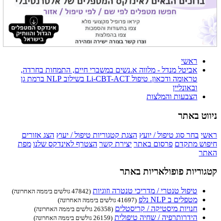
ראשי
אביטל מנדל - מלווה א.נשים במשברי חיים, התמחות בחרדה,
טראומה ודכאון. טיפול Li-CBT-ACT בשילוב NLP ברמת גן
ובאונליין
הצבעות והמלצות
ניווט באתר
ראשי
בחר סוג טיפול / יועץ
הצגת קטגוריות טיפול / יעוץ
הצג אזורים
חיפוש מתקדם
פרסום באתר
יצירת קשר
הצטרף לאינדקס שלנו
מפת
האתר
קטגוריות פופולאריות באתר
טיפול טנטרי / מדריכי טנטרה וזוגיות
(47842 גולשים ביממה האחרונה)
מטפלים ב NLP נלפ
(41697 גולשים ביממה האחרונה)
חנויות מיסטיקה / קריסטלים
(26358 גולשים ביממה האחרונה)
הידרותרפיה / שחיה טיפולית
(26159 גולשים ביממה האחרונה)