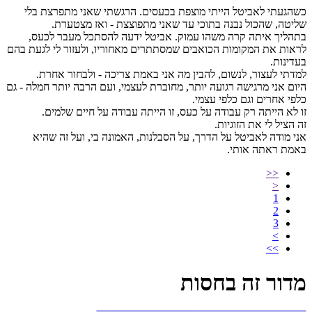
כשהגעתי לאביטל הייתי מוצפת בכעסים. הרגשתי שאני מתפרצת בלי
שליטה, שהכול נבנה בתוכי עד שאני מתפוצצת - ואז מצטערת.
בתהליך איתה קרה משהו עמוק. אביטל ידעה להסתכל מעבר לכעס,
לראות את המקומות הכואבים שמסתתרים מאחוריו, ולעזור לי לגעת בהם
בעדינות.
למדתי לעצור, לנשום, להבין מה אני באמת צריכה - ולבחור אחרת.
היום אני מרגישה רגועה יותר, מחוברת לעצמי, ועם הרבה יותר חמלה - גם
כלפי אחרים וגם כלפי עצמי.
זו לא הייתה רק עבודה על כעס, זו הייתה עבודה על חיים שלמים.
זה הציל לי את הזוגיות.
אני מודה לאביטל על הדרך, על הסבלנות, האמונה בי, ועל זה שהיא
באמת ראתה אותי.
<<
<
1
2
3
>
>>
מדור זה בחסות