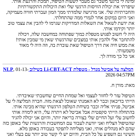
זמינה לי ברגעי משבר גם מעבר לשעות הטיפול, תמכת והרגעת אותי.
שיפרתי את יכולת הוויסות הרגשי שלי ואת היכולות התקשורתיות
והחברתיות שלי. אני מרגישה שלמדתי ממך המון ועברתי חוויה מעמיקה,
ואני היום במקום אחר לגמרי ממה שהתחלתי.
את ידעת לשאול את השאלות המדויקות שגרמו לי להבין את עצמי טוב
יותר וקידמו אותי.
היה לי חשוב לפגוש מטפלת כמוך שפתוחה במחשבה שלה, ויכולה
להתחבר אלי ולהבין אותי במצבים שהרגשתי שאין מי שמבין אותי!
את ממש חיה את דרך הטיפול שאת עובדת בה, וזה היה לי מאוד
משמעותי.
אני כל כך מודה לך.
המלצה על אביטל מנדל - מטפלת Li-CBT-ACT בשילוב NLP
, 01-13-
2026 04:57PM
מאת: מורן ח.
הטיפול עזר לי לחזור לעצמי ואל שמחת החיים שחשבתי שאיבדתי.
הייתי בדיכאון וכבר לא האמנתי שאוכל לצאת מזה. חברה המליצה לי על
אביטל, פניתי אליה וכבר בשיחת הטלפון הרגשתי שהיא מבינה אותי.
בהתחלה הייתי סקפטית אבל אביטל לא ויתרה עלי, היא לימדה אותי
לחשוב עלי ועל החיים שלי בצורה בריאה יותר, והיום אני יכולה להגיד
שהטיפול הצליח ואני יודעת לעבוד עם המחשבות והרגשות שלי באופן כזה
שהם לא מנהלים אותי, ואני מצליחה לתפקד בעבודה באופן מלא.
השינוי גם השפיע על כל הבית, והיום יש לי קשר טוב יותר עם בעלי ואני