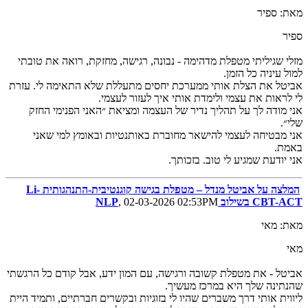
מאת: ספיר
ספיר
מזלי שגיליתי מטפלת מדהימה - נבונה, רגישה, מחזקת, רואה את טובתי
למול עיניה כל הזמן.
אביטל את הצלת אותי ממערכת יחסים מתעללת שלא התאימה לי. עזרת
לי לראות את עצמי ולימדת אותי איך לעזור לעצמי.
אני מודה לך על תהליך נדיר של העצמה ומציאת ״האני הפנימי החזק
שלי״.
אני מבטיחה לעצמי להישאר מחוברת באותנטיות ובאומץ למי שאני
באמת.
אני יודעת שמגיע לי טוב. בזכותך.
המלצה על אביטל מנדל – מטפלת בגישה קוגנטיבית-התנהגותית Li-
CBT-ACT בשילוב NLP
, 02-03-2026 02:53PM
מאת: מאי
מאי
אביטל - את מטפלת קשובה ורגישה, עם המון ידע, אבל קודם כל הרגשתי
שהנתינה שלך היא במרכז מעשיך.
ליווית אותי דרך משברים שהיו לי בזוגיות ובקשרים חברתיים, ותמיד היית