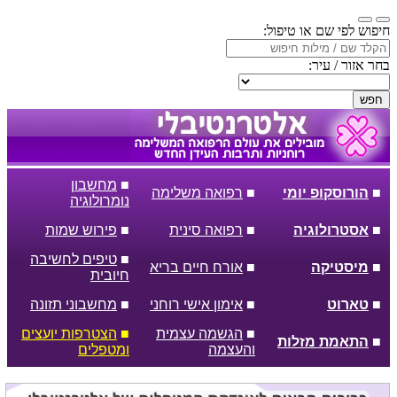
חיפוש לפי שם או טיפול:
בחר אזור / עיר:
חפש
■
מחשבון
■
הורוסקופ יומי
■
רפואה משלימה
נומרולוגיה
■
אסטרולוגיה
■
רפואה סינית
■
פירוש שמות
■
טיפים לחשיבה
■
מיסטיקה
■
אורח חיים בריא
חיובית
■
טארוט
■
אימון אישי רוחני
■
מחשבוני תזונה
■
הגשמה עצמית
■
הצטרפות יועצים
■
התאמת מזלות
והעצמה
ומטפלים