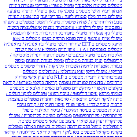
מטפלים בשיטת אלכסנדר
טיפול טנטרי / מדריכי טנטרה וזוגיות
אבחון ויעוץ אישי
מטפלים בטכניקת בואן
טיפול / תרפיה בתנועה
טיפולים בחדר מלח
סטודיו ליוגה / מדריכי יוגה
בתי טבע / חנויות
טבע
הידרותרפיה / שחיה טיפולית
טיפולי וואטסו
מטפלים בהיפנוזה
/ סוגסטיה
טיפולי רולפינג / אינטגרציה מבנית
אינטליגנציה רגשית
טיפולי גוף נפש רוח
טיפולי ביופידבק
התחברות מחדש והעצמה
טיפולי איזון אנרגטי
אורה סומא תרפיה בצבע
מטפלים ב Ipec
אייפק
מטפלים ב EFT שחרור ריגשי
טיפולי ביו אנרגיה / ביואנרגיה
מטפלים בטכניקת LAT - איזון חיים
טיפולי EMF איזון שדה
אלקטרו מגנטי
טיפול במגנטים / מגנטותרפיה
חנויות מיסטיקה /
קריסטלים
יעוץ בעזרת מטוטלת
טיפול בעזרת חוצונים
טיפול
בעזרת אומנויות לחימה
השכרת קליניקות / חדרי טיפולים
מטפלים
ברייקי / טיפולי רייקי
יעוץ נומרולוגי / נומרולוגים
מטפלים
בפסיכותרפיה דינמית
מטפלים ב NLP נלפ
יעוץ אישי מרחוק
מדריכים / סדנאות למודעות עצמית
קריאה בקלפי טארוט / קוראת
בקלפים
תקשור / מתקשרים
מטפלים בשיטת אלבאום
מטפלים
בצמחי מרפא
עיסוי הוליסטי / עיסוי רפואי
טיפולים לניקוי רעלים /
סדנה לניקוי רעלים
הרצאות / סדנאות רוחניות
מטפלים בעוצמת
הרכות
עיסוי שבדי / עיסוי שוודי
עיסוי תינוקות / קורס עיסוי
תינוקות
מטפלים בעיסוי תאילנדי / עיסוי תאילנדי
טיפולי
פיזיותרפיה / פיזיותרפיסטים
מטפלים בשיטת פלדנקרייז / טיפולי
פלדנקרייז
יעוץ פנג שואי / עיצוב פנג שואי
מטפלים בשיטת
קינסיולוגיה
טיפול בפסיכודרמה
מטפלים בשיטת פאולה
מטפלים
בקרניו סקראל
מטפלים בסו ג'וק / דיקור קוריאני
כירולוגיה / קריאה