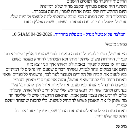
החלטתי להיפרד מהדפוסים הישנים.
השינוי היה פשוט מטורף ובקצב מהיר שלא דמיינתי!
היום התקשורת שלי בבית אחרת לגמרי, רגועה ומכבדת.
התהליך הזה היה המתנה הכי טובה שיכולתי לתת לעצמי ולזוגיות שלי.
אביטל מטפלת נדירה עם תוצאות בשטח, פשוט מומלץ בחום.
המלצה על אביטל מנדל - מטפלת בחרדות
, 04-29-2026 10:54AM
מאת: מיכאל
היי אביטל, רציתי להגיד לך תודה ענקית. לפני שהגעתי אלייך הייתי אבוד
לגמרי, החרדות פשוט שיתקו אותי ולא הצלחתי להחזיק מעמד בשום
עבודה או בכלל לתפקד. באמת לא ראיתי איך אני יוצא מזה
היום אני במקום אחר לגמרי. עשיתי דברים שפעם היו נראים לי דמיוניים
כמו לעזוב את הבית של ההורים ולעבור לגור לבד, נרשמתי ללימודים שאני
באמת רוצה בלי לפחד שאני אכשל, והנה אני סוף סוף מאמין בעצמי.
במקום להיבהל מהפחד כמו פעם, את לימדת אותי איך להסתכל עליו
בעיניים ולהבין שזה רק רעש בראש שלי שלא חייב לנהל אותי. קיבלתי
כלים להרגיע את עצמי בזמן אמת, ופתאום הרגשתי שיש לי שליטה וזה
מה שנתן לי את האומץ פשוט להתחיל לעשות, בלי לחכות שהפחד ייעלם
לגמרי.
באמת עזרת לי למצוא להתניע את הדרך שלי, מעריך מאוד את כל
התקופה שלנו יחד.
מיכאל