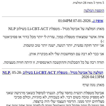
5
מתוך
5
מאת
28
המלצות.
הוספת המלצה
אופק נ.
, 07-01-2026 01:04PM
מאת: המלצה על אביטל מנדל - מטפלת Li-CBT-ACT בשילוב NLP
איזה אושר שמצאתי מטפלת כמוך, עזרת לי יותר מכל כדור או פסיכיאטר
:-)
אני יותר חזקה נפשית, יותר רגועה, ישנה יותר טוב ונושמת.
אני כבר לא רבה עם המחשבות שלי ולא מבקרת אותן.
תודה רבה על כל הסבלנות וההקשבה האינסופית. זו היתה חוויה מעצימה.
המלצה על אביטל מנדל - מטפלת Li-CBT-ACT בשילוב NLP
, 05-28-
2026 04:13PM
מאת: נוגה שרף
אביטל מטפלת רגשית בחסד עליון. הגעתי לטיפול כשאני מרגישה שאני
לא מספיק טובה בשום דבר. לא בעבודה, לא בזוגיות, וכולם סביבי
מצליחים יותר ממני. הדימוי העצמי שלי היה ברצפה.
מה שעזר לי יותר מהכל היה שאביטל עזרה לי לפרק צעד אחר צעד את