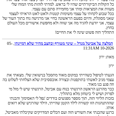
כל הקולות הביקורתיים שהיו לי בראש. למדתי לזהות מתי המוח שלי
מעוות את המציאות ומתי אני מחמירה סתם עם עצמי.
בכל שבוע לקחתי על עצמי משימות קטנות ולאט לאט הראיתי לעצמי
שאני מסוגלת, והיום בפעם הראשונה בחיי אני מרגישה נוח בתוך העור של
עצמי, אני יודעת להגיד מה אני שווה ולא מחפשת אישורים מכל העולם
בחוץ.
התהליך הזה פשוט שינה לי את החיים!
המלצה על אביטל מנדל – שינוי מטורף ובקצב מהיר שלא דמיינתי
, 05-
10-2026 11:31AM
מאת: ירון
ירון
הגעתי לטיפול כשהייתי במקום מאוד מתסכל בנישואין שלי. מצאתי את
עצמי מגיב לאשתי בתוקפנות ובצורה אובססיבית שלא הצלחתי לשלוט בה
וזה פגע בנו מאוד.
כבר מהרגע הראשון הרגשתי בנוח עם אביטל, הרגשתי שיש לי מול מי
לפרוק ושיש לי ביטחון מלא בתהליך.
בזכות הליווי הזה, תוך מספר מפגשים בודדים 'נפל לי האסימון' והבנתי
שההתנהגות הזו קשורה לילד הקטן שהייתי, הילד שהרגיש שלא רואים
אותו.
ברגע שהבנתי את השורש הזה ועם הכלים המדויקים שקיבלתי מאביטל,