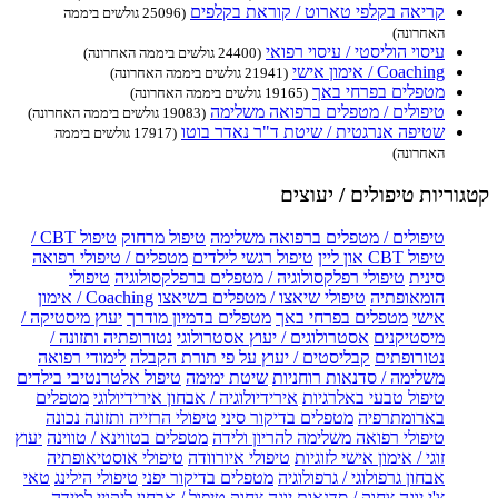
קריאה בקלפי טארוט / קוראת בקלפים
(25096 גולשים ביממה
האחרונה)
עיסוי הוליסטי / עיסוי רפואי
(24400 גולשים ביממה האחרונה)
Coaching / אימון אישי
(21941 גולשים ביממה האחרונה)
מטפלים בפרחי באך
(19165 גולשים ביממה האחרונה)
טיפולים / מטפלים ברפואה משלימה
(19083 גולשים ביממה האחרונה)
שטיפה אנרגטית / שיטת ד"ר נאדר בוטו
(17917 גולשים ביממה
האחרונה)
קטגוריות טיפולים / יעוצים
טיפולים / מטפלים ברפואה משלימה
טיפול מרחוק
טיפול CBT /
טיפול CBT און ליין
טיפול רגשי לילדים
מטפלים / טיפולי רפואה
סינית
טיפולי רפלקסולוגיה / מטפלים ברפלקסולוגיה
טיפולי
הומאופתיה
טיפולי שיאצו / מטפלים בשיאצו
Coaching / אימון
אישי
מטפלים בפרחי באך
מטפלים בדמיון מודרך
יעוץ מיסטיקה /
מיסטיקנים
אסטרולוגים / יעוץ אסטרולוגי
נטורופתיה ותזונה /
נטורופתים
קבליסטים / יעוץ על פי תורת הקבלה
לימודי רפואה
משלימה / סדנאות רוחניות
שיטת ימימה
טיפול אלטרנטיבי בילדים
טיפול טבעי באלרגיות
אירידיולוגיה / אבחון אירידיולוגי
מטפלים
בארומתרפיה
מטפלים בדיקור סיני
טיפולי הרזייה ותזונה נכונה
טיפולי רפואה משלימה להריון ולידה
מטפלים בטווינא / טווינה
יעוץ
זוגי / אימון אישי לזוגיות
טיפולי איורוודה
טיפולי אוסטיאופתיה
אבחון גרפולוגי / גרפולוגיה
מטפלים בדיקור יפני
טיפולי הילינג
טאי
צ'י
יוגה צחוק / סדנאות יוגה צחוק
טיפול / אבחון ליקויי למידה