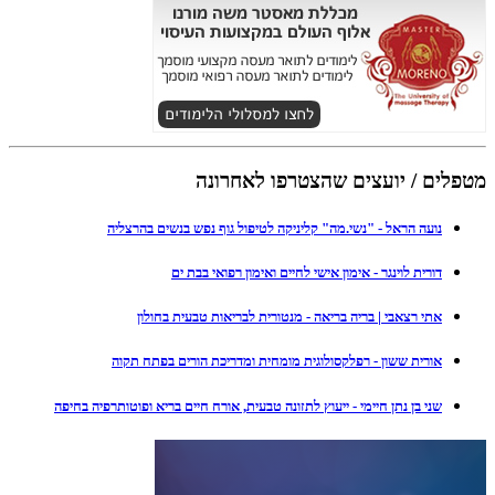
מטפלים / יועצים שהצטרפו לאחרונה
נועה הראל - "נשי.מה" קליניקה לטיפול גוף נפש בנשים בהרצליה
דורית לוינגר - אימון אישי לחיים ואימון רפואי בבת ים
אתי רצאבי | בריה בריאה - מנטורית לבריאות טבעית בחולון
אורית ששון - רפלקסולוגית מומחית ומדריכת הורים בפתח תקוה
שני בן נתן חיימי - ייעוץ לתזונה טבעית, אורח חיים בריא ופוטותרפיה בחיפה