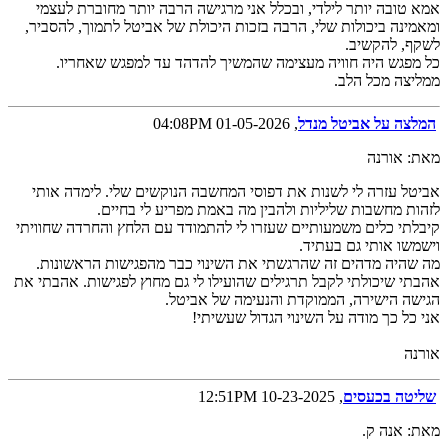
אמא טובה יותר לילדי, ובכלל אני מרגישה הרבה יותר מחוברת לעצמי
ומאמינה ביכולות שלי, הרבה בזכות היכולת של אביטל לתמוך, להסביר,
לשקף, להקשיב.
כל מפגש היה חוויה מעצימה שהמשיך להדהד עד למפגש שאחריו.
ממליצה מכל הלב.
המלצה על אביטל מנדל
, 01-05-2026 04:08PM
מאת: אורנה
אביטל עזרה לי לשנות את דפוסי המחשבה הנוקשים שלי. לימדה אותי
לזהות מחשבות שליליות ולהבין מה באמת מפריע לי בחיים.
קיבלתי כלים משמעותיים שעזרו לי להתמודד עם הלחץ והחרדה שחוויתי
וישמשו אותי גם בעתיד.
מה שהיה מדהים זה שהרגשתי את השינוי כבר מהפגישות הראשונות.
אהבתי שיכולתי לקבל תרגילים שהועילו לי גם מחוץ לפגישות. אהבתי את
הגישה הישירה, הממוקדת והנעימה של אביטל.
אני כל כך מודה על השינוי הגדול שעשיתי!
אורנה
שליטה בכעסים
, 10-23-2025 12:51PM
מאת: אנה ק.