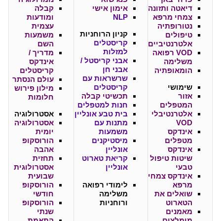
דיאטה ותזונה
אימון אישי
קבלה
צמחי מרפא
NLP
ומודעות
נטורופתיה
עצמית
קניון
הרוחניות
טיפולים
משמעות
קריסטלים
אלטרנטיביים
השם
למזלות
VOD רפואה
מדריך /
אבני קריסטל /
משלימה
אינדקס
אבני חן
הומאופתיה
קריסטלים
שרשראות עם
עולם הנסתר
שימושי
קריסטלים
מילון פירוש
אזור
תכשיטי קבלה
חלומות
המטפלים
חנות למטפלים
אלטרנטיבלי
בית טבע אונליין
אסטרולוגיה
VOD
מתנות עם
אסטרולוגיה
אינדקס
משמעות
יומית
מטפלים
מיסטיקנים
הורוסקופ
אינדקס
אונליין
אהבה
שיטות טיפול
קריאת טארוט
תחזית
טבעי
אונליין
אסטרולוגית
אינדקס צמחי
שבועית
מרפא
לימודי רפואה
הורוסקופ
שואלים את
משלימה
חודשי
הטארוט
ורוחניות
הורוסקופ
מאמנים
שנתי
מומלצים
התאמת