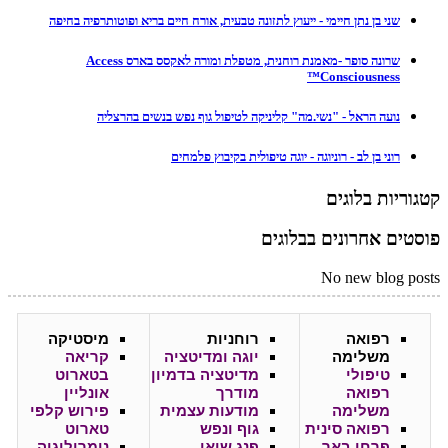
שני בן נתן חיימי - ייעוץ לתזונה טבעית, אורח חיים בריא ופוטותרפיה בחיפה
שרונה סופר -מאמנת רוחנית, מטפלת ומורה לאקסס בארס Access
Consciousness™
נועה הראל - "נשי.מה" קליניקה לטיפול גוף נפש בנשים בהרצליה
רוני בן לב - רוניוגה - יוגה טיפולית בקיבוץ פלמחים
קטגוריות בלוגים
פוסטים אחרונים בבלוגים
No new blog posts
רפואה
רוחניות
מיסטיקה
משלימה
יוגה ומדיטציה
קריאה
טיפולי
מדיטציה בדמיון
בטארוט
רפואה
מודרך
אונליין
משלימה
מודעות עצמית
פירוש קלפי
רפואה סינית
גוף ונפש
טארוט
פרחי באך
פנג שואי
נומרולוגיה