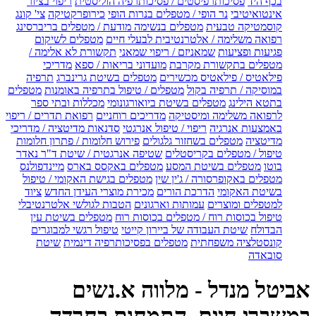
בכף היד
פסיכותרפיסטים / פסיכותרפיה הוליסטית
ריפוי בציור
אינטואיטיבי
נר הופי / מטפלים בנרות הופי
כירופרקטיקה
צי' קונג
קוסמטיקה טבעית
מטפלים בנשימה מודעת / מטפלים בריברסינג
רפואה משלימה / אלטרנטיבית לבעלי חיים
מטפלים לשיקום
פגיעות ופציעות
שמאניזם / ריפוי שמאני
תקשורת לא אלימה /
מטפלים בתקשורת מקרבת
מועדוני בריאות / ספא
מדריכי
פילאטיס / פילאטיס מכשירים
מטפלים בשיטת גרינברג
תרפיה
במוסיקה / תרפיה בקול
מטפלים / טיפול בתרפיה באומנות
מטפלים
בתטא הילינג
מטפלים בשיטת ביואורגונומי
מכללות ובתי ספר
לרפואה משלימה ומיסטיקה
מדריכים רוחניים
רפואת תדרים / ריפוי
באמצעות אנרגיה
ריפוי / טיפול אנרגטי
סדנאות מדיטציה / מדריכי
מדיטציה
מטפלים בשחזור גלגולים
פירוש חלומות / פתרון חלומות
טיפול / מטפלים בקריסטלים
שטיפה אנרגטית / שיטת ד"ר נאדר
בוטו
מטפלים בשיטת המסע
מטפלים באקסס בארס
מיינדפולנס
מטפלים באקופרסורה / ג'ין שין
מטפלים בגישת האקומי / טיפול
בשיטת האקומי
הדרכת הורים
מכירת מוצרי העידן החדש
ציוד
למטפלים ומוצרים
עמותות וארגונים
הטבות לגולשי אלטרנטיבלי
טיפול בכוסות רוח / מטפלים בכוסות רוח
מטפלים בשיטת עין
הבדולח
שיטת העבודה של ביירון קייטי
טיפול רגשי למבוגרים
קונסטלציה משפחתית
מטפלים בפסיכותרפיה דינמית
שיטת
סובאדה
אביטל מנדל - מלווה א.נשים
במשברי חיים, התמחות בחרדה,