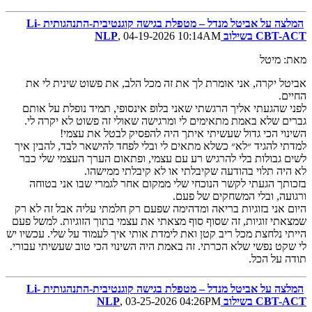
המלצה על אביטל מנדל – מטפלת בגישה קוגנטיבית-התנהגותית Li-
CBT-ACT בשילוב NLP
, 04-19-2026 10:14AM
מאת: מיטל
אביטל יקרה, אני אומרת לך את זה מכל הלב, את פשוט שינית לי את
החיים.
לפני שהגעתי אליך הרגשתי שאני בלופ אינסופי, תמיד נופלת על אותם
גברים שלא באמת מתאימים לי ומרגישה שאולי זה פשוט לא יקרה לי.
השינוי הכי גדול שעשיתי איתך היה להפסיק לבטל את עצמי!
למדתי להגיד ״לא״ כשלא מתאים לי ובלי לפחד להישאר לבד, להבין איך
לשים גבולות בלי להרגיש רע עם עצמי, ופתאום הערך העצמי שלי כבר
לא היה תלוי בהודעה שקיבלתי או לא קיבלתי ממישהו.
בזכותך הגעתי לקשר הנוכחי שלי ממקום אחר לגמרי שבו אני בטוחה
ורגועה, ובלי המשחקים של פעם.
היום אני בזוגיות בריאה ומדהימה שפעם רק חלמתי עליה אבל זה לא רק
שמצאתי זוגיות, זה שסוף סוף מצאתי את עצמי בתוך הזוגיות. למשל פעם
הייתי נלחצת מכל ריב קטן ואת לימדת אותי איך לעמוד על שלי. עכשיו יש
לי שקט נפשי שלא הכרתי. זה באמת היה השינוי הכי טוב שעשיתי עבורי.
תודה על הכל.
המלצה על אביטל מנדל – מטפלת בגישה קוגנטיבית-התנהגותית Li-
CBT-ACT בשילוב NLP
, 03-25-2026 04:26PM